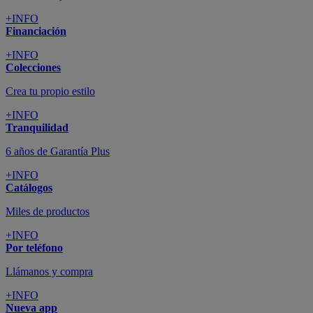
+INFO
Financiación
+INFO
Colecciones
Crea tu propio estilo
+INFO
Tranquilidad
6 años de Garantía Plus
+INFO
Catálogos
Miles de productos
+INFO
Por teléfono
Llámanos y compra
+INFO
Nueva app