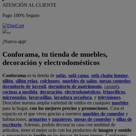
ATENCIÓN AL CLIENTE
Pago 100% Seguro
¡Nueva app!
Conforama, tu tienda de muebles,
decoración y electrodomésticos
Conforama
es tu tienda de
sofás
,
sofá cama
,
sofá chaise longue
,
sillón
,
sillón relax
,
colchones
,
muebles de salón
,
mesas comedor
,
dormitorio de juvenil
,
dormitorio de matrimonio
,
canapés
,
cocinas a medida
,
decoración
,
electrodomésticos
,
frigoríficos
,
microondas
,
lavavajillas
,
lavadora secadora
, y
televisiones
.
Descubre nuestra amplia variedad de estilos en cualquier
muebles
para tu hogar,
con los mejores precios y promociones
. Crea el
espacio en el que vives gracias a nuestros
muebles de comedor
y
habitaciones,
armarios
y
zapateros
,
mesas de comedor
y
sillas de
escritorio
. Además, podrás decorar tu casa con multitud de
artículos, tener el mejor ocio con los productos de
imagen y sonido
y aprovechar tu
jardín
en las épocas de buen tiempo. Conforama