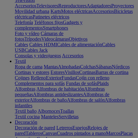
Televisión
Accesorios
Televisores
Reproductores
Adaptadores
Proyectores
Movilidad urbana
Karts
Motos eléctricas
Accesorios
Bicicletas
eléctricas
Patinetes eléctricos
Telefonía
Teléfonos fijos
Gadgets y
complementos
Smartphones
Foto y vídeo
Cámaras de
fotos
Trípodes
Videocámaras
Objetivos
Cables
Cables HDMI
Cables de alimentación
Cables
USB
Cables Jack
Consolas y videojuegos
Accesorios
Textil
Ropa de cama
Mantas
Almohadas
Colchas
Sábanas
Nórdicos
Cortinas y estores
Estores
Visillos
Cortinas
Barras de cortina
Cojines
Relleno
Exterior
Fundas
Cojín con relleno
Complementos para sofás
Fundas de sofás
Plaids
Alfombras
Alfombras de habitación
Alfombras
pequeñas
Alfombras antideslizantes
Alfombras de
exterior
Alfombras de baño
Alfombras de salón
Alfombras
infantiles
Textil baño
Albornoces
Toallas
Textil cocina
Manteles
Servilletas
Decoración
Decoración de pared
Letreros
Espejos
Relojes de
pared
Tableros
Canvas
Cuadros pintados a mano
Marcos
Placas