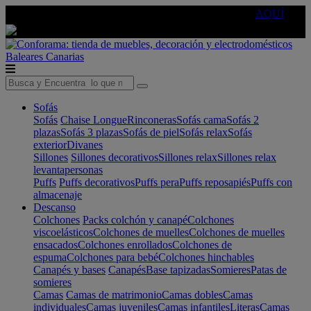
🔵Cambia tu electro con
-10% EXTRA
de descuento ☑️
AQUÍ
Baleares
Canarias
Sofás
Sofás
Chaise Longue
Rinconeras
Sofás cama
Sofás 2
plazas
Sofás 3 plazas
Sofás de piel
Sofás relax
Sofás
exterior
Divanes
Sillones
Sillones decorativos
Sillones relax
Sillones relax
levantapersonas
Puffs
Puffs decorativos
Puffs pera
Puffs reposapiés
Puffs con
almacenaje
Descanso
Colchones
Packs colchón y canapé
Colchones
viscoelásticos
Colchones de muelles
Colchones de muelles
ensacados
Colchones enrollados
Colchones de
espuma
Colchones para bebé
Colchones hinchables
Canapés y bases
Canapés
Base tapizadas
Somieres
Patas de
somieres
Camas
Camas de matrimonio
Camas dobles
Camas
individuales
Camas juveniles
Camas infantiles
Literas
Camas