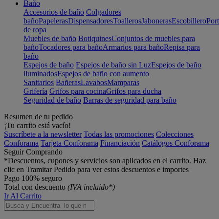
Baño
Accesorios de baño
Colgadores
baño
Papeleras
Dispensadores
Toalleros
Jaboneras
Escobillero
Port
de ropa
Muebles de baño
Botiquines
Conjuntos de muebles para
baño
Tocadores para baño
Armarios para baño
Repisa para
baño
Espejos de baño
Espejos de baño sin Luz
Espejos de baño
iluminados
Espejos de baño con aumento
Sanitarios
Bañeras
Lavabos
Mamparas
Grifería
Grifos para cocina
Grifos para ducha
Seguridad de baño
Barras de seguridad para baño
Resumen de tu pedido
¡Tu carrito está vacío!
Suscríbete a la newsletter
Todas las promociones
Colecciones
Conforama
Tarjeta Conforama
Financiación
Catálogos Conforama
Seguir Comprando
*Descuentos, cupones y servicios son aplicados en el carrito. Haz
clic en Tramitar Pedido para ver estos descuentos e importes
Pago 100% seguro
Total con descuento
(IVA incluido*)
Ir Al Carrito