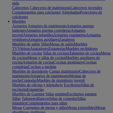
nido
Cabeceros
Cabeceros de matrimonio
Cabeceros juveniles
Complementos para colchones
Almohadas
Protectores de
colchones
Muebles
Armarios
Armarios de matrimonio
Armarios puertas
batientes
Armarios puertas correderas
Armarios
juvenil
Armarios infantiles
Armarios esquineros
Armarios
vestidores
Armarios auxiliares
Zapateros
Muebles de salón
Sillas
Mesas de salón
Muebles
TV
Vitrinas
Aparadores
Estanterias
Muebles recibidores
Muebles de cocina
Sillas de cocinas
Taburetes de cocina
Mesas
de cocina
Mesas y sillas de cocina
Muebles auxiliares de
cocina
Armarios de cocina
Cocinas modulares
Cocinas
completas
Cocinas a medida
Muebles de dormitorio
Camas matrimonio
Cabeceros de
matrimonio
Armarios de matrimonio
Mesitas de
noche
Comodas
Muebles de dormitorio juvenil
Muebles de oficina y teletrabajo
Escritorios
Sillas de
escritorio
Estanterías
Muebles de Gaming
Sillas gaming
Escritorios gaming
Sillas
Taburetes
Bancos
Sillas de comedor
Sillas
infantiles
Complementos para sillas
Mesas
Conjuntos de mesas y sillas
Mesas extensibles
Mesas
altas
Mesas multiusos