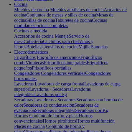
Cocina
Muebles de cocina
Muebles auxiliares de cocina
Armarios de
cocina
Conjuntos de mesas y sillas de cocina
Mesas de
cocina
Sillas de cocina
Taburetes de cocina
Cocinas
modulares
Cocinas completas
Cocinas a medida
Accesorios de cocina
Menaje
Servicio de
mesa
Cubertería
Cuchillos para chef
Vinos y
licores
Botellas
Utensilios de cocina
Vajilla
Bandejas
Electrodomésticos
Frigoríficos
Frigoríficos americanos
Frigoríficos
combi
Vinotecas
Frigoríficos integrables
Frigoríficos
pequeños
Frigoríficos portátiles
Congeladores
Congeladores verticales
Congeladores
horizontales
Lavadoras
Lavadoras de carga frontal
Lavadoras de carga
superior
Lavadoras - Secadoras
Lavadoras
integrables
Lavadoras por kg
Secadoras
Lavadoras - Secadoras
Secadoras con bomba de
calor
Secadoras de condensación
Secadoras de
evacuación
Secadoras integrables
Secadoras por Kg
Hornos
Conjunto de horno y placa
Hornos
convencionales
Hornos pirolíticos
Hornos multifunción
Placas de cocina
Conjunto de horno y
placa
Vitrocerámica
Placas de inducción
Placas de gas