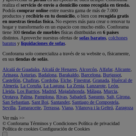
realiza el
servicio de envío a domicilio como recogida en tienda.
Podrás
comprar online
entre nuestra gama de más de 7.000
productos y
recibirlo en tu domicilio
, o bien con
recogida gratis
en nuestras tiendas física.
No esperes más para crear o renovar tu
hogar y transformarlo en un espacio con mucho estilo. Conforama
tiene 300
tiendas de muebles
físicas distribuidas en
6 países
distintos. Aproveche nuestras ofertas de
sofas baratos
,
colchones
baratos
y
liquidaciones de sofas
.
Conforama solo comercializa a través de su website o, físicamente,
en sus
tiendas de sofás
.
Alcalá de Guadaíra
,
Alcalá de Henares
,
Alcorcón
,
Alfafar
,
Alicante
,
Arinaga
,
Asturias
,
Badalona
,
Barakaldo
,
Barcelona
,
Burjassot
,
Castellón
,
Chafiras
,
Cordoba
,
Elche
,
Finestrat
,
Granada
,
Huércal de
Almería
,
La Coruña
,
La Laguna
,
La Zenia
,
Lanzarote
,
León
,
Lleida
,
Los Barrios
,
Madrid
,
Majadahonda
,
Málaga
,
Murcia
,
Orotava
,
Palma
,
Pamplona
,
Rivas
,
Sabadell
,
Sagunto
,
Salt, Girona
,
San Sebastian
,
Sant Boi
,
Santander
,
Santiago de Compostela
,
Sevilla
,
Tamaraceite
,
Terrassa
,
Viana
,
Vilanova i la Geltrú
,
Zaragoza
Ver más >>
© Conforama
Términos y Condiciones
Política de privacidad
Política de cookies
Configuración de Cookies