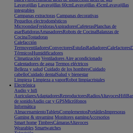
Lavavajillas
Lavavajillas 60cm
Lavavajillas 45cm
Lavavajillas
integrables
Campanas extractoras
Campanas decorativas
Pequeños electrodomésticos
Microondas
Freidoras
Aspiradores
Cafeteras
Planchas de
asar
Batidoras
Amasadores
Robots de Cocina
Balanzas de
Cocina
Tostadoras
Calefacción
Termoventiladores
Convectores
Estufas
Radiadores
Calefactores
D
Térmicos
Humidificadores
Climatización
Ventiladores
Aire acondicionado
Calentadores de agua
Termos eléctricos
Belleza y salud
Cuidado de los hombres
Cuidado
cabello
Cuidado dental
Salud y bienestar
Limpieza
Limpieza a vapor
Robot limpiacristales
Electrónica
Audio y hifi
Auriculares
Adaptadores
Reproductores
Radios
Altavoces
Hifi
Bar
de sonido
Audio car y GPS
Micrófonos
Informática
Almacenamiento
Tablets
Complementos
Portátiles
Impresoras
Gaming & streaming
Monitores gaming
Accesorios
Smart home
Timbres
Cámaras
Altavoces
Wearables
Smartwatches