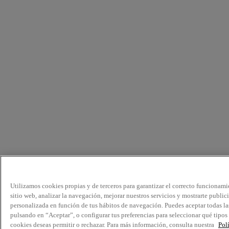
Utilizamos cookies propias y de terceros para garantizar el correcto funcionami
sitio web, analizar la navegación, mejorar nuestros servicios y mostrarte public
personalizada en función de tus hábitos de navegación. Puedes aceptar todas la
pulsando en “Aceptar”, o configurar tus preferencias para seleccionar qué tipos
cookies deseas permitir o rechazar. Para más información, consulta nuestra
Pol