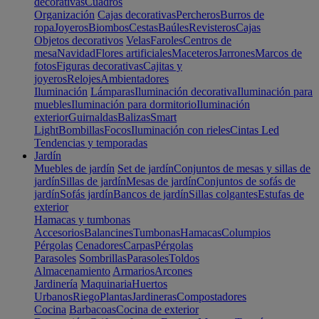
decorativas
Cuadros
Organización
Cajas decorativas
Percheros
Burros de
ropa
Joyeros
Biombos
Cestas
Baúles
Revisteros
Cajas
Objetos decorativos
Velas
Faroles
Centros de
mesa
Navidad
Flores artificiales
Maceteros
Jarrones
Marcos de
fotos
Figuras decorativas
Cajitas y
joyeros
Relojes
Ambientadores
Iluminación
Lámparas
Iluminación decorativa
Iluminación para
muebles
Iluminación para dormitorio
Iluminación
exterior
Guirnaldas
Balizas
Smart
Light
Bombillas
Focos
Iluminación con rieles
Cintas Led
Tendencias y temporadas
Jardín
Muebles de jardín
Set de jardín
Conjuntos de mesas y sillas de
jardín
Sillas de jardín
Mesas de jardín
Conjuntos de sofás de
jardín
Sofás jardín
Bancos de jardín
Sillas colgantes
Estufas de
exterior
Hamacas y tumbonas
Accesorios
Balancines
Tumbonas
Hamacas
Columpios
Pérgolas
Cenadores
Carpas
Pérgolas
Parasoles
Sombrillas
Parasoles
Toldos
Almacenamiento
Armarios
Arcones
Jardinería
Maquinaria
Huertos
Urbanos
Riego
Plantas
Jardineras
Compostadores
Cocina
Barbacoas
Cocina de exterior