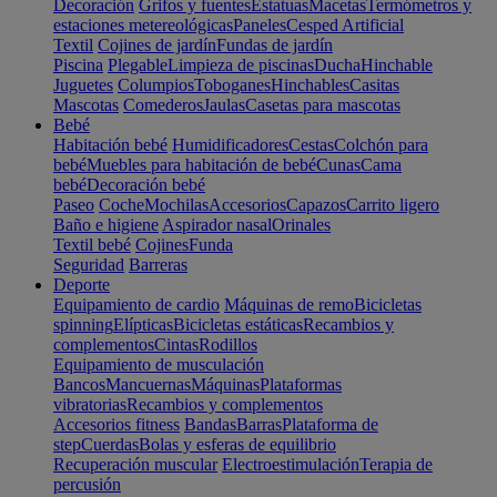
Decoración
Grifos y fuentes
Estatuas
Macetas
Termómetros y
estaciones metereológicas
Paneles
Cesped Artificial
Textil
Cojines de jardín
Fundas de jardín
Piscina
Plegable
Limpieza de piscinas
Ducha
Hinchable
Juguetes
Columpios
Toboganes
Hinchables
Casitas
Mascotas
Comederos
Jaulas
Casetas para mascotas
Bebé
Habitación bebé
Humidificadores
Cestas
Colchón para
bebé
Muebles para habitación de bebé
Cunas
Cama
bebé
Decoración bebé
Paseo
Coche
Mochilas
Accesorios
Capazos
Carrito ligero
Baño e higiene
Aspirador nasal
Orinales
Textil bebé
Cojines
Funda
Seguridad
Barreras
Deporte
Equipamiento de cardio
Máquinas de remo
Bicicletas
spinning
Elípticas
Bicicletas estáticas
Recambios y
complementos
Cintas
Rodillos
Equipamiento de musculación
Bancos
Mancuernas
Máquinas
Plataformas
vibratorias
Recambios y complementos
Accesorios fitness
Bandas
Barras
Plataforma de
step
Cuerdas
Bolas y esferas de equilibrio
Recuperación muscular
Electroestimulación
Terapia de
percusión