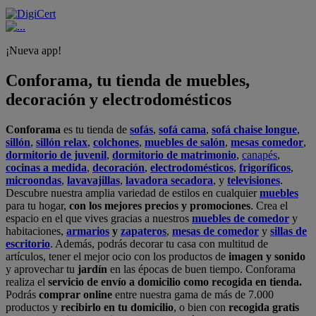
¡Nueva app!
Conforama, tu tienda de muebles,
decoración y electrodomésticos
Conforama
es tu tienda de
sofás
,
sofá cama
,
sofá chaise longue
,
sillón
,
sillón relax
,
colchones
,
muebles de salón
,
mesas comedor
,
dormitorio de juvenil
,
dormitorio de matrimonio
,
canapés
,
cocinas a medida
,
decoración
,
electrodomésticos
,
frigoríficos
,
microondas
,
lavavajillas
,
lavadora secadora
, y
televisiones
.
Descubre nuestra amplia variedad de estilos en cualquier
muebles
para tu hogar,
con los mejores precios y promociones
. Crea el
espacio en el que vives gracias a nuestros
muebles de comedor
y
habitaciones,
armarios
y
zapateros
,
mesas de comedor
y
sillas de
escritorio
. Además, podrás decorar tu casa con multitud de
artículos, tener el mejor ocio con los productos de
imagen y sonido
y aprovechar tu
jardín
en las épocas de buen tiempo. Conforama
realiza el
servicio de envío a domicilio como recogida en tienda.
Podrás
comprar online
entre nuestra gama de más de 7.000
productos y
recibirlo en tu domicilio
, o bien con
recogida gratis