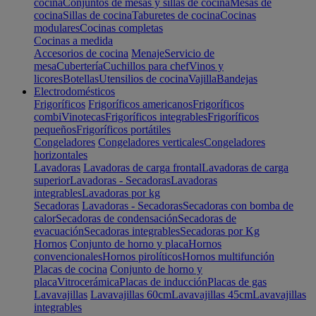
cocina
Conjuntos de mesas y sillas de cocina
Mesas de
cocina
Sillas de cocina
Taburetes de cocina
Cocinas
modulares
Cocinas completas
Cocinas a medida
Accesorios de cocina
Menaje
Servicio de
mesa
Cubertería
Cuchillos para chef
Vinos y
licores
Botellas
Utensilios de cocina
Vajilla
Bandejas
Electrodomésticos
Frigoríficos
Frigoríficos americanos
Frigoríficos
combi
Vinotecas
Frigoríficos integrables
Frigoríficos
pequeños
Frigoríficos portátiles
Congeladores
Congeladores verticales
Congeladores
horizontales
Lavadoras
Lavadoras de carga frontal
Lavadoras de carga
superior
Lavadoras - Secadoras
Lavadoras
integrables
Lavadoras por kg
Secadoras
Lavadoras - Secadoras
Secadoras con bomba de
calor
Secadoras de condensación
Secadoras de
evacuación
Secadoras integrables
Secadoras por Kg
Hornos
Conjunto de horno y placa
Hornos
convencionales
Hornos pirolíticos
Hornos multifunción
Placas de cocina
Conjunto de horno y
placa
Vitrocerámica
Placas de inducción
Placas de gas
Lavavajillas
Lavavajillas 60cm
Lavavajillas 45cm
Lavavajillas
integrables