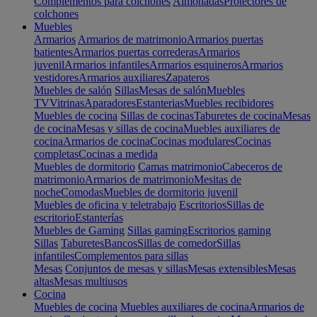
Complementos para colchones
Almohadas
Protectores de
colchones
Muebles
Armarios
Armarios de matrimonio
Armarios puertas
batientes
Armarios puertas correderas
Armarios
juvenil
Armarios infantiles
Armarios esquineros
Armarios
vestidores
Armarios auxiliares
Zapateros
Muebles de salón
Sillas
Mesas de salón
Muebles
TV
Vitrinas
Aparadores
Estanterias
Muebles recibidores
Muebles de cocina
Sillas de cocinas
Taburetes de cocina
Mesas
de cocina
Mesas y sillas de cocina
Muebles auxiliares de
cocina
Armarios de cocina
Cocinas modulares
Cocinas
completas
Cocinas a medida
Muebles de dormitorio
Camas matrimonio
Cabeceros de
matrimonio
Armarios de matrimonio
Mesitas de
noche
Comodas
Muebles de dormitorio juvenil
Muebles de oficina y teletrabajo
Escritorios
Sillas de
escritorio
Estanterías
Muebles de Gaming
Sillas gaming
Escritorios gaming
Sillas
Taburetes
Bancos
Sillas de comedor
Sillas
infantiles
Complementos para sillas
Mesas
Conjuntos de mesas y sillas
Mesas extensibles
Mesas
altas
Mesas multiusos
Cocina
Muebles de cocina
Muebles auxiliares de cocina
Armarios de