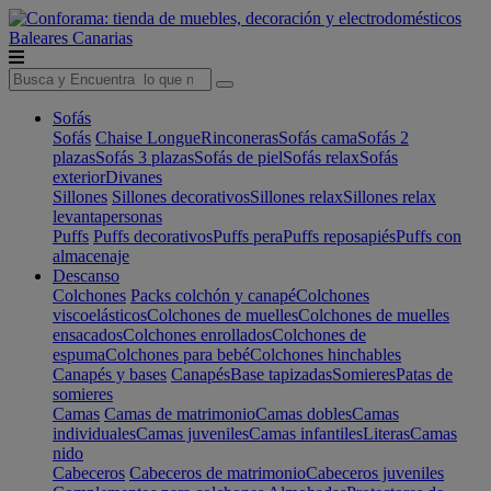
Baleares
Canarias
Sofás
Sofás
Chaise Longue
Rinconeras
Sofás cama
Sofás 2
plazas
Sofás 3 plazas
Sofás de piel
Sofás relax
Sofás
exterior
Divanes
Sillones
Sillones decorativos
Sillones relax
Sillones relax
levantapersonas
Puffs
Puffs decorativos
Puffs pera
Puffs reposapiés
Puffs con
almacenaje
Descanso
Colchones
Packs colchón y canapé
Colchones
viscoelásticos
Colchones de muelles
Colchones de muelles
ensacados
Colchones enrollados
Colchones de
espuma
Colchones para bebé
Colchones hinchables
Canapés y bases
Canapés
Base tapizadas
Somieres
Patas de
somieres
Camas
Camas de matrimonio
Camas dobles
Camas
individuales
Camas juveniles
Camas infantiles
Literas
Camas
nido
Cabeceros
Cabeceros de matrimonio
Cabeceros juveniles