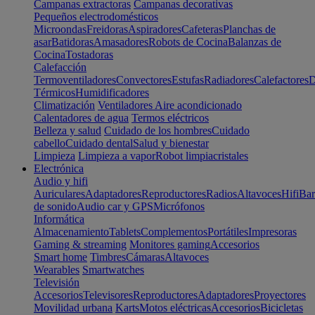
Campanas extractoras
Campanas decorativas
Pequeños electrodomésticos
Microondas
Freidoras
Aspiradores
Cafeteras
Planchas de
asar
Batidoras
Amasadores
Robots de Cocina
Balanzas de
Cocina
Tostadoras
Calefacción
Termoventiladores
Convectores
Estufas
Radiadores
Calefactores
D
Térmicos
Humidificadores
Climatización
Ventiladores
Aire acondicionado
Calentadores de agua
Termos eléctricos
Belleza y salud
Cuidado de los hombres
Cuidado
cabello
Cuidado dental
Salud y bienestar
Limpieza
Limpieza a vapor
Robot limpiacristales
Electrónica
Audio y hifi
Auriculares
Adaptadores
Reproductores
Radios
Altavoces
Hifi
Bar
de sonido
Audio car y GPS
Micrófonos
Informática
Almacenamiento
Tablets
Complementos
Portátiles
Impresoras
Gaming & streaming
Monitores gaming
Accesorios
Smart home
Timbres
Cámaras
Altavoces
Wearables
Smartwatches
Televisión
Accesorios
Televisores
Reproductores
Adaptadores
Proyectores
Movilidad urbana
Karts
Motos eléctricas
Accesorios
Bicicletas