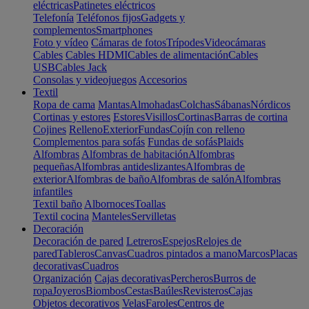
eléctricas
Patinetes eléctricos
Telefonía
Teléfonos fijos
Gadgets y
complementos
Smartphones
Foto y vídeo
Cámaras de fotos
Trípodes
Videocámaras
Cables
Cables HDMI
Cables de alimentación
Cables
USB
Cables Jack
Consolas y videojuegos
Accesorios
Textil
Ropa de cama
Mantas
Almohadas
Colchas
Sábanas
Nórdicos
Cortinas y estores
Estores
Visillos
Cortinas
Barras de cortina
Cojines
Relleno
Exterior
Fundas
Cojín con relleno
Complementos para sofás
Fundas de sofás
Plaids
Alfombras
Alfombras de habitación
Alfombras
pequeñas
Alfombras antideslizantes
Alfombras de
exterior
Alfombras de baño
Alfombras de salón
Alfombras
infantiles
Textil baño
Albornoces
Toallas
Textil cocina
Manteles
Servilletas
Decoración
Decoración de pared
Letreros
Espejos
Relojes de
pared
Tableros
Canvas
Cuadros pintados a mano
Marcos
Placas
decorativas
Cuadros
Organización
Cajas decorativas
Percheros
Burros de
ropa
Joyeros
Biombos
Cestas
Baúles
Revisteros
Cajas
Objetos decorativos
Velas
Faroles
Centros de