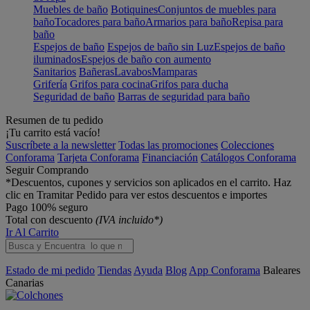
Muebles de baño
Botiquines
Conjuntos de muebles para
baño
Tocadores para baño
Armarios para baño
Repisa para
baño
Espejos de baño
Espejos de baño sin Luz
Espejos de baño
iluminados
Espejos de baño con aumento
Sanitarios
Bañeras
Lavabos
Mamparas
Grifería
Grifos para cocina
Grifos para ducha
Seguridad de baño
Barras de seguridad para baño
Resumen de tu pedido
¡Tu carrito está vacío!
Suscríbete a la newsletter
Todas las promociones
Colecciones
Conforama
Tarjeta Conforama
Financiación
Catálogos Conforama
Seguir Comprando
*Descuentos, cupones y servicios son aplicados en el carrito. Haz
clic en Tramitar Pedido para ver estos descuentos e importes
Pago 100% seguro
Total con descuento
(IVA incluido*)
Ir Al Carrito
Estado de mi pedido
Tiendas
Ayuda
Blog
App Conforama
Baleares
Canarias