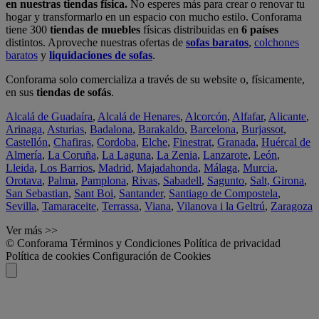
en nuestras tiendas física.
No esperes más para crear o renovar tu
hogar y transformarlo en un espacio con mucho estilo. Conforama
tiene 300
tiendas de muebles
físicas distribuidas en
6 países
distintos. Aproveche nuestras ofertas de
sofas baratos
,
colchones
baratos
y
liquidaciones de sofas
.
Conforama solo comercializa a través de su website o, físicamente,
en sus
tiendas de sofás
.
Alcalá de Guadaíra
,
Alcalá de Henares
,
Alcorcón
,
Alfafar
,
Alicante
,
Arinaga
,
Asturias
,
Badalona
,
Barakaldo
,
Barcelona
,
Burjassot
,
Castellón
,
Chafiras
,
Cordoba
,
Elche
,
Finestrat
,
Granada
,
Huércal de
Almería
,
La Coruña
,
La Laguna
,
La Zenia
,
Lanzarote
,
León
,
Lleida
,
Los Barrios
,
Madrid
,
Majadahonda
,
Málaga
,
Murcia
,
Orotava
,
Palma
,
Pamplona
,
Rivas
,
Sabadell
,
Sagunto
,
Salt, Girona
,
San Sebastian
,
Sant Boi
,
Santander
,
Santiago de Compostela
,
Sevilla
,
Tamaraceite
,
Terrassa
,
Viana
,
Vilanova i la Geltrú
,
Zaragoza
Ver más >>
© Conforama
Términos y Condiciones
Política de privacidad
Política de cookies
Configuración de Cookies