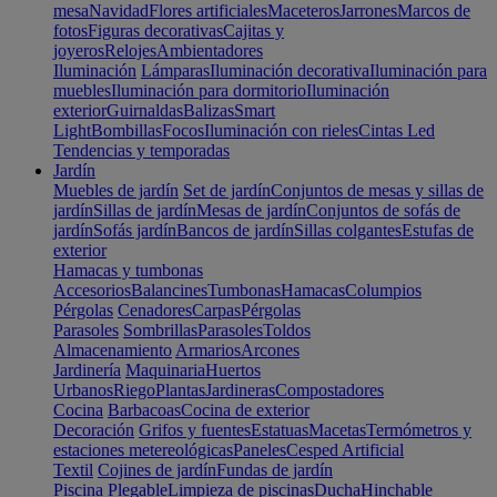
mesa
Navidad
Flores artificiales
Maceteros
Jarrones
Marcos de
fotos
Figuras decorativas
Cajitas y
joyeros
Relojes
Ambientadores
Iluminación
Lámparas
Iluminación decorativa
Iluminación para
muebles
Iluminación para dormitorio
Iluminación
exterior
Guirnaldas
Balizas
Smart
Light
Bombillas
Focos
Iluminación con rieles
Cintas Led
Tendencias y temporadas
Jardín
Muebles de jardín
Set de jardín
Conjuntos de mesas y sillas de
jardín
Sillas de jardín
Mesas de jardín
Conjuntos de sofás de
jardín
Sofás jardín
Bancos de jardín
Sillas colgantes
Estufas de
exterior
Hamacas y tumbonas
Accesorios
Balancines
Tumbonas
Hamacas
Columpios
Pérgolas
Cenadores
Carpas
Pérgolas
Parasoles
Sombrillas
Parasoles
Toldos
Almacenamiento
Armarios
Arcones
Jardinería
Maquinaria
Huertos
Urbanos
Riego
Plantas
Jardineras
Compostadores
Cocina
Barbacoas
Cocina de exterior
Decoración
Grifos y fuentes
Estatuas
Macetas
Termómetros y
estaciones metereológicas
Paneles
Cesped Artificial
Textil
Cojines de jardín
Fundas de jardín
Piscina
Plegable
Limpieza de piscinas
Ducha
Hinchable