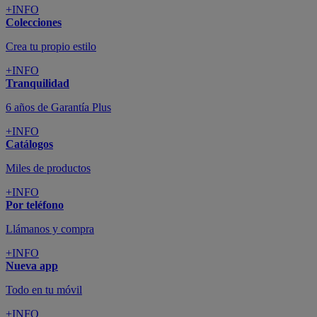
+INFO
Colecciones
Crea tu propio estilo
+INFO
Tranquilidad
6 años de Garantía Plus
+INFO
Catálogos
Miles de productos
+INFO
Por teléfono
Llámanos y compra
+INFO
Nueva app
Todo en tu móvil
+INFO