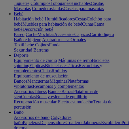
Juguetes
Columpios
Toboganes
Hinchables
Casitas
Mascotas
Comederos
Jaulas
Casetas para mascotas
Bebé
Habitación bebé
Humidificadores
Cestas
Colchón para
bebé
Muebles para habitación de bebé
Cunas
Cama
bebé
Decoración bebé
Paseo
Coche
Mochilas
Accesorios
Capazos
Carrito ligero
Baño e higiene
Aspirador nasal
Orinales
Textil bebé
Cojines
Funda
Seguridad
Barreras
Deporte
Equipamiento de cardio
Máquinas de remo
Bicicletas
spinning
Elípticas
Bicicletas estáticas
Recambios y
complementos
Cintas
Rodillos
Equipamiento de musculación
Bancos
Mancuernas
Máquinas
Plataformas
vibratorias
Recambios y complementos
Accesorios fitness
Bandas
Barras
Plataforma de
step
Cuerdas
Bolas y esferas de equilibrio
Recuperación muscular
Electroestimulación
Terapia de
percusión
Baño
Accesorios de baño
Colgadores
baño
Papeleras
Dispensadores
Toalleros
Jaboneras
Escobillero
Port
de ropa