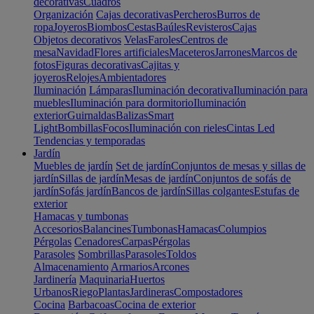
decorativas
Cuadros
Organización
Cajas decorativas
Percheros
Burros de
ropa
Joyeros
Biombos
Cestas
Baúles
Revisteros
Cajas
Objetos decorativos
Velas
Faroles
Centros de
mesa
Navidad
Flores artificiales
Maceteros
Jarrones
Marcos de
fotos
Figuras decorativas
Cajitas y
joyeros
Relojes
Ambientadores
Iluminación
Lámparas
Iluminación decorativa
Iluminación para
muebles
Iluminación para dormitorio
Iluminación
exterior
Guirnaldas
Balizas
Smart
Light
Bombillas
Focos
Iluminación con rieles
Cintas Led
Tendencias y temporadas
Jardín
Muebles de jardín
Set de jardín
Conjuntos de mesas y sillas de
jardín
Sillas de jardín
Mesas de jardín
Conjuntos de sofás de
jardín
Sofás jardín
Bancos de jardín
Sillas colgantes
Estufas de
exterior
Hamacas y tumbonas
Accesorios
Balancines
Tumbonas
Hamacas
Columpios
Pérgolas
Cenadores
Carpas
Pérgolas
Parasoles
Sombrillas
Parasoles
Toldos
Almacenamiento
Armarios
Arcones
Jardinería
Maquinaria
Huertos
Urbanos
Riego
Plantas
Jardineras
Compostadores
Cocina
Barbacoas
Cocina de exterior