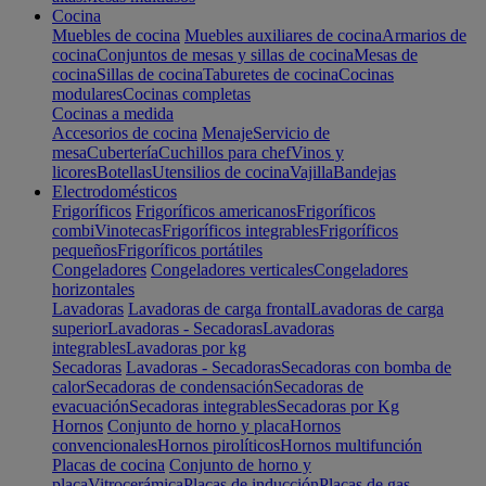
Cocina
Muebles de cocina
Muebles auxiliares de cocina
Armarios de
cocina
Conjuntos de mesas y sillas de cocina
Mesas de
cocina
Sillas de cocina
Taburetes de cocina
Cocinas
modulares
Cocinas completas
Cocinas a medida
Accesorios de cocina
Menaje
Servicio de
mesa
Cubertería
Cuchillos para chef
Vinos y
licores
Botellas
Utensilios de cocina
Vajilla
Bandejas
Electrodomésticos
Frigoríficos
Frigoríficos americanos
Frigoríficos
combi
Vinotecas
Frigoríficos integrables
Frigoríficos
pequeños
Frigoríficos portátiles
Congeladores
Congeladores verticales
Congeladores
horizontales
Lavadoras
Lavadoras de carga frontal
Lavadoras de carga
superior
Lavadoras - Secadoras
Lavadoras
integrables
Lavadoras por kg
Secadoras
Lavadoras - Secadoras
Secadoras con bomba de
calor
Secadoras de condensación
Secadoras de
evacuación
Secadoras integrables
Secadoras por Kg
Hornos
Conjunto de horno y placa
Hornos
convencionales
Hornos pirolíticos
Hornos multifunción
Placas de cocina
Conjunto de horno y
placa
Vitrocerámica
Placas de inducción
Placas de gas