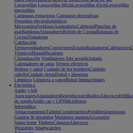
Lavavajillas
Lavavajillas 60cm
Lavavajillas 45cm
Lavavajillas
integrables
Campanas extractoras
Campanas decorativas
Pequeños electrodomésticos
Microondas
Freidoras
Aspiradores
Cafeteras
Planchas de
asar
Batidoras
Amasadores
Robots de Cocina
Balanzas de
Cocina
Tostadoras
Calefacción
Termoventiladores
Convectores
Estufas
Radiadores
Calefactores
D
Térmicos
Humidificadores
Climatización
Ventiladores
Aire acondicionado
Calentadores de agua
Termos eléctricos
Belleza y salud
Cuidado de los hombres
Cuidado
cabello
Cuidado dental
Salud y bienestar
Limpieza
Limpieza a vapor
Robot limpiacristales
Electrónica
Audio y hifi
Auriculares
Adaptadores
Reproductores
Radios
Altavoces
Hifi
Bar
de sonido
Audio car y GPS
Micrófonos
Informática
Almacenamiento
Tablets
Complementos
Portátiles
Impresoras
Gaming & streaming
Monitores gaming
Accesorios
Smart home
Timbres
Cámaras
Altavoces
Wearables
Smartwatches