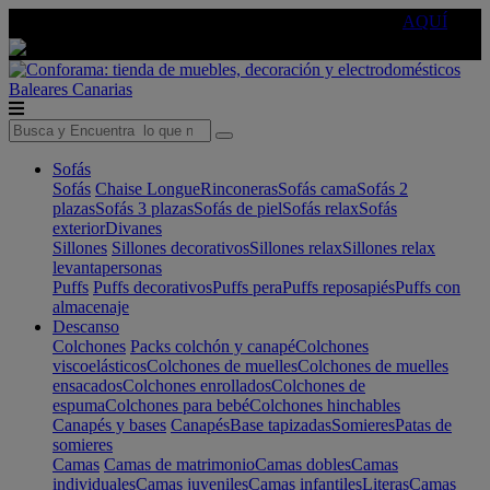
🔵Cambia tu electro con
-10% EXTRA
de descuento ☑️
AQUÍ
Baleares
Canarias
Sofás
Sofás
Chaise Longue
Rinconeras
Sofás cama
Sofás 2
plazas
Sofás 3 plazas
Sofás de piel
Sofás relax
Sofás
exterior
Divanes
Sillones
Sillones decorativos
Sillones relax
Sillones relax
levantapersonas
Puffs
Puffs decorativos
Puffs pera
Puffs reposapiés
Puffs con
almacenaje
Descanso
Colchones
Packs colchón y canapé
Colchones
viscoelásticos
Colchones de muelles
Colchones de muelles
ensacados
Colchones enrollados
Colchones de
espuma
Colchones para bebé
Colchones hinchables
Canapés y bases
Canapés
Base tapizadas
Somieres
Patas de
somieres
Camas
Camas de matrimonio
Camas dobles
Camas
individuales
Camas juveniles
Camas infantiles
Literas
Camas