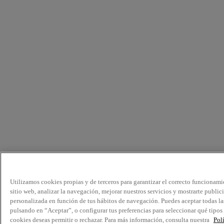
Utilizamos cookies propias y de terceros para garantizar el correcto funcionami
sitio web, analizar la navegación, mejorar nuestros servicios y mostrarte public
personalizada en función de tus hábitos de navegación. Puedes aceptar todas la
pulsando en “Aceptar”, o configurar tus preferencias para seleccionar qué tipos
cookies deseas permitir o rechazar. Para más información, consulta nuestra
Pol