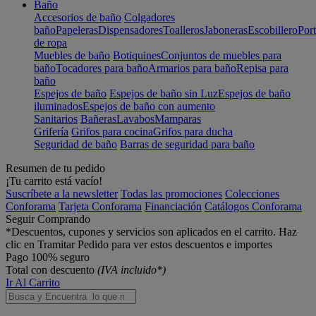
Baño
Accesorios de baño
Colgadores
baño
Papeleras
Dispensadores
Toalleros
Jaboneras
Escobillero
Port
de ropa
Muebles de baño
Botiquines
Conjuntos de muebles para
baño
Tocadores para baño
Armarios para baño
Repisa para
baño
Espejos de baño
Espejos de baño sin Luz
Espejos de baño
iluminados
Espejos de baño con aumento
Sanitarios
Bañeras
Lavabos
Mamparas
Grifería
Grifos para cocina
Grifos para ducha
Seguridad de baño
Barras de seguridad para baño
Resumen de tu pedido
¡Tu carrito está vacío!
Suscríbete a la newsletter
Todas las promociones
Colecciones
Conforama
Tarjeta Conforama
Financiación
Catálogos Conforama
Seguir Comprando
*Descuentos, cupones y servicios son aplicados en el carrito. Haz
clic en Tramitar Pedido para ver estos descuentos e importes
Pago 100% seguro
Total con descuento
(IVA incluido*)
Ir Al Carrito