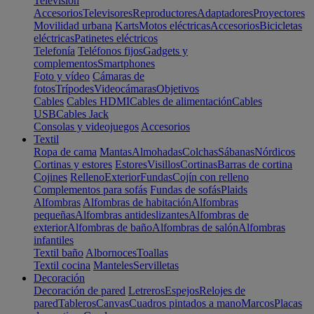
Televisión
Accesorios
Televisores
Reproductores
Adaptadores
Proyectores
Movilidad urbana
Karts
Motos eléctricas
Accesorios
Bicicletas
eléctricas
Patinetes eléctricos
Telefonía
Teléfonos fijos
Gadgets y
complementos
Smartphones
Foto y vídeo
Cámaras de
fotos
Trípodes
Videocámaras
Objetivos
Cables
Cables HDMI
Cables de alimentación
Cables
USB
Cables Jack
Consolas y videojuegos
Accesorios
Textil
Ropa de cama
Mantas
Almohadas
Colchas
Sábanas
Nórdicos
Cortinas y estores
Estores
Visillos
Cortinas
Barras de cortina
Cojines
Relleno
Exterior
Fundas
Cojín con relleno
Complementos para sofás
Fundas de sofás
Plaids
Alfombras
Alfombras de habitación
Alfombras
pequeñas
Alfombras antideslizantes
Alfombras de
exterior
Alfombras de baño
Alfombras de salón
Alfombras
infantiles
Textil baño
Albornoces
Toallas
Textil cocina
Manteles
Servilletas
Decoración
Decoración de pared
Letreros
Espejos
Relojes de
pared
Tableros
Canvas
Cuadros pintados a mano
Marcos
Placas