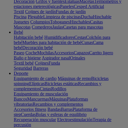
Decoración
Grifos y fuentes
Estatuas
Macetas
Termómetros y
estaciones metereológicas
Paneles
Cesped Artificial
Textil
Cojines de jardín
Fundas de jardín
Piscina
Plegable
Limpieza de piscinas
Ducha
Hinchable
Juguetes
Columpios
Toboganes
Hinchables
Casitas
Mascotas
Comederos
Jaulas
Casetas para mascotas
Bebé
Habitación bebé
Humidificadores
Cestas
Colchón para
bebé
Muebles para habitación de bebé
Cunas
Cama
bebé
Decoración bebé
Paseo
Coche
Mochilas
Accesorios
Capazos
Carrito ligero
Baño e higiene
Aspirador nasal
Orinales
Textil bebé
Cojines
Funda
Seguridad
Barreras
Deporte
Equipamiento de cardio
Máquinas de remo
Bicicletas
spinning
Elípticas
Bicicletas estáticas
Recambios y
complementos
Cintas
Rodillos
Equipamiento de musculación
Bancos
Mancuernas
Máquinas
Plataformas
vibratorias
Recambios y complementos
Accesorios fitness
Bandas
Barras
Plataforma de
step
Cuerdas
Bolas y esferas de equilibrio
Recuperación muscular
Electroestimulación
Terapia de
percusión