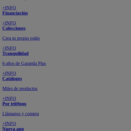
+INFO
Financiación
+INFO
Colecciones
Crea tu propio estilo
+INFO
Tranquilidad
6 años de Garantía Plus
+INFO
Catálogos
Miles de productos
+INFO
Por teléfono
Llámanos y compra
+INFO
Nueva app