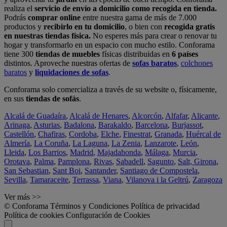
realiza el
servicio de envío a domicilio como recogida en tienda.
Podrás
comprar online
entre nuestra gama de más de 7.000
productos y
recibirlo en tu domicilio
, o bien con
recogida gratis
en nuestras tiendas física.
No esperes más para crear o renovar tu
hogar y transformarlo en un espacio con mucho estilo. Conforama
tiene 300
tiendas de muebles
físicas distribuidas en
6 países
distintos. Aproveche nuestras ofertas de
sofas baratos
,
colchones
baratos
y
liquidaciones de sofas
.
Conforama solo comercializa a través de su website o, físicamente,
en sus
tiendas de sofás
.
Alcalá de Guadaíra
,
Alcalá de Henares
,
Alcorcón
,
Alfafar
,
Alicante
,
Arinaga
,
Asturias
,
Badalona
,
Barakaldo
,
Barcelona
,
Burjassot
,
Castellón
,
Chafiras
,
Cordoba
,
Elche
,
Finestrat
,
Granada
,
Huércal de
Almería
,
La Coruña
,
La Laguna
,
La Zenia
,
Lanzarote
,
León
,
Lleida
,
Los Barrios
,
Madrid
,
Majadahonda
,
Málaga
,
Murcia
,
Orotava
,
Palma
,
Pamplona
,
Rivas
,
Sabadell
,
Sagunto
,
Salt, Girona
,
San Sebastian
,
Sant Boi
,
Santander
,
Santiago de Compostela
,
Sevilla
,
Tamaraceite
,
Terrassa
,
Viana
,
Vilanova i la Geltrú
,
Zaragoza
Ver más >>
© Conforama
Términos y Condiciones
Política de privacidad
Política de cookies
Configuración de Cookies