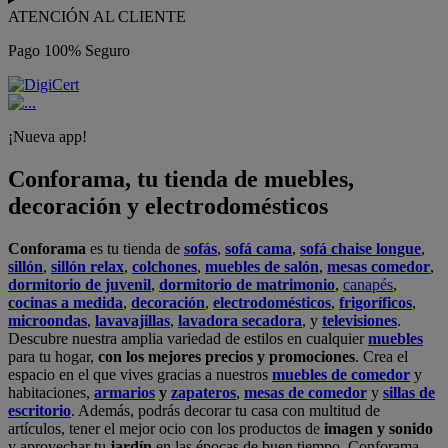
ATENCIÓN AL CLIENTE
Pago 100% Seguro
¡Nueva app!
Conforama, tu tienda de muebles,
decoración y electrodomésticos
Conforama
es tu tienda de
sofás
,
sofá cama
,
sofá chaise longue
,
sillón
,
sillón relax
,
colchones
,
muebles de salón
,
mesas comedor
,
dormitorio de juvenil
,
dormitorio de matrimonio
,
canapés
,
cocinas a medida
,
decoración
,
electrodomésticos
,
frigoríficos
,
microondas
,
lavavajillas
,
lavadora secadora
, y
televisiones
.
Descubre nuestra amplia variedad de estilos en cualquier
muebles
para tu hogar,
con los mejores precios y promociones
. Crea el
espacio en el que vives gracias a nuestros
muebles de comedor
y
habitaciones,
armarios
y
zapateros
,
mesas de comedor
y
sillas de
escritorio
. Además, podrás decorar tu casa con multitud de
artículos, tener el mejor ocio con los productos de
imagen y sonido
y aprovechar tu
jardín
en las épocas de buen tiempo. Conforama