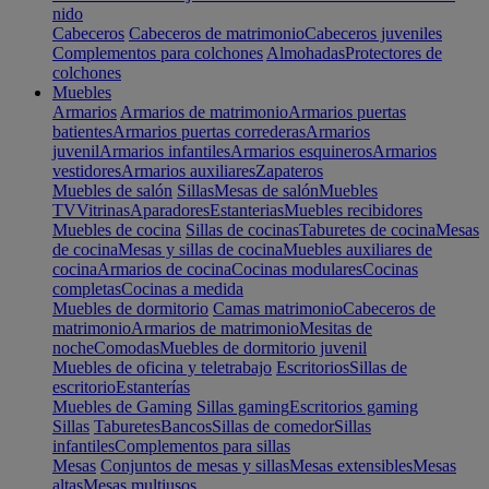
nido
Cabeceros
Cabeceros de matrimonio
Cabeceros juveniles
Complementos para colchones
Almohadas
Protectores de
colchones
Muebles
Armarios
Armarios de matrimonio
Armarios puertas
batientes
Armarios puertas correderas
Armarios
juvenil
Armarios infantiles
Armarios esquineros
Armarios
vestidores
Armarios auxiliares
Zapateros
Muebles de salón
Sillas
Mesas de salón
Muebles
TV
Vitrinas
Aparadores
Estanterias
Muebles recibidores
Muebles de cocina
Sillas de cocinas
Taburetes de cocina
Mesas
de cocina
Mesas y sillas de cocina
Muebles auxiliares de
cocina
Armarios de cocina
Cocinas modulares
Cocinas
completas
Cocinas a medida
Muebles de dormitorio
Camas matrimonio
Cabeceros de
matrimonio
Armarios de matrimonio
Mesitas de
noche
Comodas
Muebles de dormitorio juvenil
Muebles de oficina y teletrabajo
Escritorios
Sillas de
escritorio
Estanterías
Muebles de Gaming
Sillas gaming
Escritorios gaming
Sillas
Taburetes
Bancos
Sillas de comedor
Sillas
infantiles
Complementos para sillas
Mesas
Conjuntos de mesas y sillas
Mesas extensibles
Mesas
altas
Mesas multiusos