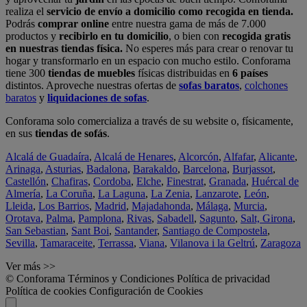
realiza el
servicio de envío a domicilio como recogida en tienda.
Podrás
comprar online
entre nuestra gama de más de 7.000
productos y
recibirlo en tu domicilio
, o bien con
recogida gratis
en nuestras tiendas física.
No esperes más para crear o renovar tu
hogar y transformarlo en un espacio con mucho estilo. Conforama
tiene 300
tiendas de muebles
físicas distribuidas en
6 países
distintos. Aproveche nuestras ofertas de
sofas baratos
,
colchones
baratos
y
liquidaciones de sofas
.
Conforama solo comercializa a través de su website o, físicamente,
en sus
tiendas de sofás
.
Alcalá de Guadaíra
,
Alcalá de Henares
,
Alcorcón
,
Alfafar
,
Alicante
,
Arinaga
,
Asturias
,
Badalona
,
Barakaldo
,
Barcelona
,
Burjassot
,
Castellón
,
Chafiras
,
Cordoba
,
Elche
,
Finestrat
,
Granada
,
Huércal de
Almería
,
La Coruña
,
La Laguna
,
La Zenia
,
Lanzarote
,
León
,
Lleida
,
Los Barrios
,
Madrid
,
Majadahonda
,
Málaga
,
Murcia
,
Orotava
,
Palma
,
Pamplona
,
Rivas
,
Sabadell
,
Sagunto
,
Salt, Girona
,
San Sebastian
,
Sant Boi
,
Santander
,
Santiago de Compostela
,
Sevilla
,
Tamaraceite
,
Terrassa
,
Viana
,
Vilanova i la Geltrú
,
Zaragoza
Ver más >>
© Conforama
Términos y Condiciones
Política de privacidad
Política de cookies
Configuración de Cookies