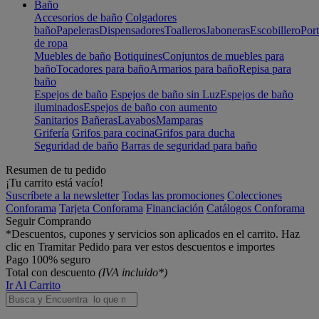
Baño
Accesorios de baño
Colgadores
baño
Papeleras
Dispensadores
Toalleros
Jaboneras
Escobillero
Port
de ropa
Muebles de baño
Botiquines
Conjuntos de muebles para
baño
Tocadores para baño
Armarios para baño
Repisa para
baño
Espejos de baño
Espejos de baño sin Luz
Espejos de baño
iluminados
Espejos de baño con aumento
Sanitarios
Bañeras
Lavabos
Mamparas
Grifería
Grifos para cocina
Grifos para ducha
Seguridad de baño
Barras de seguridad para baño
Resumen de tu pedido
¡Tu carrito está vacío!
Suscríbete a la newsletter
Todas las promociones
Colecciones
Conforama
Tarjeta Conforama
Financiación
Catálogos Conforama
Seguir Comprando
*Descuentos, cupones y servicios son aplicados en el carrito. Haz
clic en Tramitar Pedido para ver estos descuentos e importes
Pago 100% seguro
Total con descuento
(IVA incluido*)
Ir Al Carrito