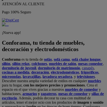
ATENCIÓN AL CLIENTE
Pago 100% Seguro
¡Nueva app!
Conforama, tu tienda de muebles,
decoración y electrodomésticos
Conforama
es tu tienda de
sofás
,
sofá cama
,
sofá chaise longue
,
sillón
,
sillón relax
,
colchones
,
muebles de salón
,
mesas comedor
,
dormitorio de juvenil
,
dormitorio de matrimonio
,
canapés
,
cocinas a medida
,
decoración
,
electrodomésticos
,
frigoríficos
,
microondas
,
lavavajillas
,
lavadora secadora
, y
televisiones
.
Descubre nuestra amplia variedad de estilos en cualquier
muebles
para tu hogar,
con los mejores precios y promociones
. Crea el
espacio en el que vives gracias a nuestros
muebles de comedor
y
habitaciones,
armarios
y
zapateros
,
mesas de comedor
y
sillas de
escritorio
. Además, podrás decorar tu casa con multitud de
artículos, tener el mejor ocio con los productos de
imagen y sonido
y aprovechar tu
jardín
en las épocas de buen tiempo. Conforama