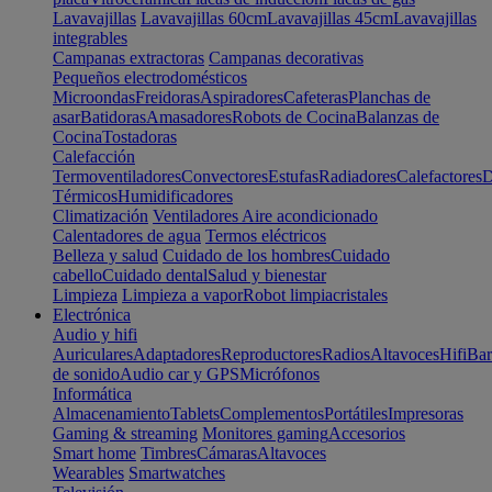
Lavavajillas
Lavavajillas 60cm
Lavavajillas 45cm
Lavavajillas
integrables
Campanas extractoras
Campanas decorativas
Pequeños electrodomésticos
Microondas
Freidoras
Aspiradores
Cafeteras
Planchas de
asar
Batidoras
Amasadores
Robots de Cocina
Balanzas de
Cocina
Tostadoras
Calefacción
Termoventiladores
Convectores
Estufas
Radiadores
Calefactores
D
Térmicos
Humidificadores
Climatización
Ventiladores
Aire acondicionado
Calentadores de agua
Termos eléctricos
Belleza y salud
Cuidado de los hombres
Cuidado
cabello
Cuidado dental
Salud y bienestar
Limpieza
Limpieza a vapor
Robot limpiacristales
Electrónica
Audio y hifi
Auriculares
Adaptadores
Reproductores
Radios
Altavoces
Hifi
Bar
de sonido
Audio car y GPS
Micrófonos
Informática
Almacenamiento
Tablets
Complementos
Portátiles
Impresoras
Gaming & streaming
Monitores gaming
Accesorios
Smart home
Timbres
Cámaras
Altavoces
Wearables
Smartwatches