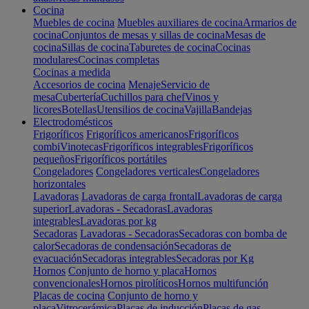
Cocina
Muebles de cocina
Muebles auxiliares de cocina
Armarios de
cocina
Conjuntos de mesas y sillas de cocina
Mesas de
cocina
Sillas de cocina
Taburetes de cocina
Cocinas
modulares
Cocinas completas
Cocinas a medida
Accesorios de cocina
Menaje
Servicio de
mesa
Cubertería
Cuchillos para chef
Vinos y
licores
Botellas
Utensilios de cocina
Vajilla
Bandejas
Electrodomésticos
Frigoríficos
Frigoríficos americanos
Frigoríficos
combi
Vinotecas
Frigoríficos integrables
Frigoríficos
pequeños
Frigoríficos portátiles
Congeladores
Congeladores verticales
Congeladores
horizontales
Lavadoras
Lavadoras de carga frontal
Lavadoras de carga
superior
Lavadoras - Secadoras
Lavadoras
integrables
Lavadoras por kg
Secadoras
Lavadoras - Secadoras
Secadoras con bomba de
calor
Secadoras de condensación
Secadoras de
evacuación
Secadoras integrables
Secadoras por Kg
Hornos
Conjunto de horno y placa
Hornos
convencionales
Hornos pirolíticos
Hornos multifunción
Placas de cocina
Conjunto de horno y
placa
Vitrocerámica
Placas de inducción
Placas de gas