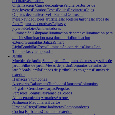
decorativas
Cuadros
Organización
Cajas decorativas
Percheros
Burros de
ropa
Joyeros
Biombos
Cestas
Baúles
Revisteros
Cajas
Objetos decorativos
Velas
Faroles
Centros de
mesa
Navidad
Flores artificiales
Maceteros
Jarrones
Marcos de
fotos
Figuras decorativas
Cajitas y
joyeros
Relojes
Ambientadores
Iluminación
Lámparas
Iluminación decorativa
Iluminación para
muebles
Iluminación para dormitorio
Iluminación
exterior
Guirnaldas
Balizas
Smart
Light
Bombillas
Focos
Iluminación con rieles
Cintas Led
Tendencias y temporadas
Jardín
Muebles de jardín
Set de jardín
Conjuntos de mesas y sillas de
jardín
Sillas de jardín
Mesas de jardín
Conjuntos de sofás de
jardín
Sofás jardín
Bancos de jardín
Sillas colgantes
Estufas de
exterior
Hamacas y tumbonas
Accesorios
Balancines
Tumbonas
Hamacas
Columpios
Pérgolas
Cenadores
Carpas
Pérgolas
Parasoles
Sombrillas
Parasoles
Toldos
Almacenamiento
Armarios
Arcones
Jardinería
Maquinaria
Huertos
Urbanos
Riego
Plantas
Jardineras
Compostadores
Cocina
Barbacoas
Cocina de exterior