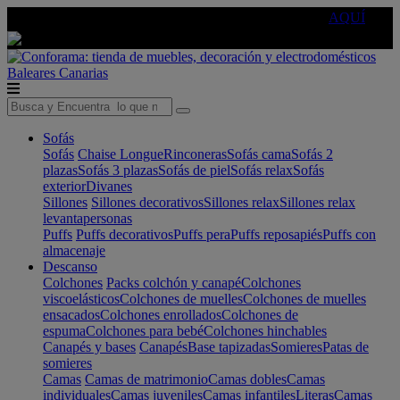
🔵Cambia tu electro con
-10% EXTRA
de descuento ☑️
AQUÍ
Baleares
Canarias
Sofás
Sofás
Chaise Longue
Rinconeras
Sofás cama
Sofás 2
plazas
Sofás 3 plazas
Sofás de piel
Sofás relax
Sofás
exterior
Divanes
Sillones
Sillones decorativos
Sillones relax
Sillones relax
levantapersonas
Puffs
Puffs decorativos
Puffs pera
Puffs reposapiés
Puffs con
almacenaje
Descanso
Colchones
Packs colchón y canapé
Colchones
viscoelásticos
Colchones de muelles
Colchones de muelles
ensacados
Colchones enrollados
Colchones de
espuma
Colchones para bebé
Colchones hinchables
Canapés y bases
Canapés
Base tapizadas
Somieres
Patas de
somieres
Camas
Camas de matrimonio
Camas dobles
Camas
individuales
Camas juveniles
Camas infantiles
Literas
Camas