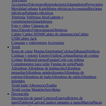
Televisión
Accesorios
Televisores
Reproductores
Adaptadores
Proyectores
Movilidad urbana
Karts
Motos eléctricas
Accesorios
Bicicletas
eléctricas
Patinetes eléctricos
Telefonía
Teléfonos fijos
Gadgets y
complementos
Smartphones
Foto y vídeo
Cámaras de
fotos
Trípodes
Videocámaras
Objetivos
Cables
Cables HDMI
Cables de alimentación
Cables
USB
Cables Jack
Consolas y videojuegos
Accesorios
Textil
Ropa de cama
Mantas
Almohadas
Colchas
Sábanas
Nórdicos
Cortinas y estores
Estores
Visillos
Cortinas
Barras de cortina
Cojines
Relleno
Exterior
Fundas
Cojín con relleno
Complementos para sofás
Fundas de sofás
Plaids
Alfombras
Alfombras de habitación
Alfombras
pequeñas
Alfombras antideslizantes
Alfombras de
exterior
Alfombras de baño
Alfombras de salón
Alfombras
infantiles
Textil baño
Albornoces
Toallas
Textil cocina
Manteles
Servilletas
Decoración
Decoración de pared
Letreros
Espejos
Relojes de
pared
Tableros
Canvas
Cuadros pintados a mano
Marcos
Placas