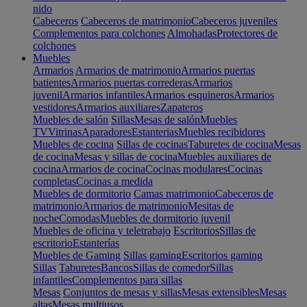
nido
Cabeceros
Cabeceros de matrimonio
Cabeceros juveniles
Complementos para colchones
Almohadas
Protectores de
colchones
Muebles
Armarios
Armarios de matrimonio
Armarios puertas
batientes
Armarios puertas correderas
Armarios
juvenil
Armarios infantiles
Armarios esquineros
Armarios
vestidores
Armarios auxiliares
Zapateros
Muebles de salón
Sillas
Mesas de salón
Muebles
TV
Vitrinas
Aparadores
Estanterias
Muebles recibidores
Muebles de cocina
Sillas de cocinas
Taburetes de cocina
Mesas
de cocina
Mesas y sillas de cocina
Muebles auxiliares de
cocina
Armarios de cocina
Cocinas modulares
Cocinas
completas
Cocinas a medida
Muebles de dormitorio
Camas matrimonio
Cabeceros de
matrimonio
Armarios de matrimonio
Mesitas de
noche
Comodas
Muebles de dormitorio juvenil
Muebles de oficina y teletrabajo
Escritorios
Sillas de
escritorio
Estanterías
Muebles de Gaming
Sillas gaming
Escritorios gaming
Sillas
Taburetes
Bancos
Sillas de comedor
Sillas
infantiles
Complementos para sillas
Mesas
Conjuntos de mesas y sillas
Mesas extensibles
Mesas
altas
Mesas multiusos