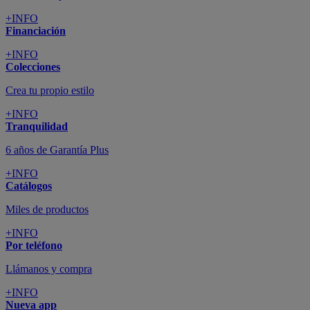
+INFO
Financiación
+INFO
Colecciones
Crea tu propio estilo
+INFO
Tranquilidad
6 años de Garantía Plus
+INFO
Catálogos
Miles de productos
+INFO
Por teléfono
Llámanos y compra
+INFO
Nueva app