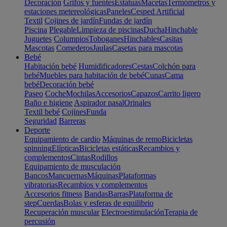
Decoración
Grifos y fuentes
Estatuas
Macetas
Termómetros y
estaciones metereológicas
Paneles
Cesped Artificial
Textil
Cojines de jardín
Fundas de jardín
Piscina
Plegable
Limpieza de piscinas
Ducha
Hinchable
Juguetes
Columpios
Toboganes
Hinchables
Casitas
Mascotas
Comederos
Jaulas
Casetas para mascotas
Bebé
Habitación bebé
Humidificadores
Cestas
Colchón para
bebé
Muebles para habitación de bebé
Cunas
Cama
bebé
Decoración bebé
Paseo
Coche
Mochilas
Accesorios
Capazos
Carrito ligero
Baño e higiene
Aspirador nasal
Orinales
Textil bebé
Cojines
Funda
Seguridad
Barreras
Deporte
Equipamiento de cardio
Máquinas de remo
Bicicletas
spinning
Elípticas
Bicicletas estáticas
Recambios y
complementos
Cintas
Rodillos
Equipamiento de musculación
Bancos
Mancuernas
Máquinas
Plataformas
vibratorias
Recambios y complementos
Accesorios fitness
Bandas
Barras
Plataforma de
step
Cuerdas
Bolas y esferas de equilibrio
Recuperación muscular
Electroestimulación
Terapia de
percusión