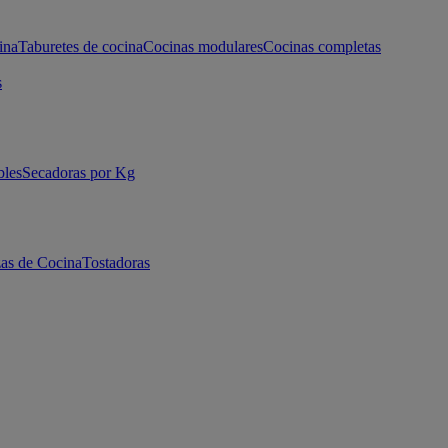
ina
Taburetes de cocina
Cocinas modulares
Cocinas completas
s
bles
Secadoras por Kg
as de Cocina
Tostadoras