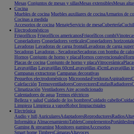
Mesas
Conjuntos de mesas y sillas
Mesas extensibles
Mesas alta
Cocina
Muebles de cocina
Muebles auxiliares de cocina
Armarios de co
Cocinas a medida
Accesorios de cocina
Menaje
Servicio de mesa
Cubertería
Cuchil
Electrodomésticos
Frigoríficos
Frigoríficos americanos
Frigoríficos combi
Vinoteca
Congeladores
Congeladores verticales
Congeladores horizontal
Lavadoras
Lavadoras de carga frontal
Lavadoras de carga super
Secadoras
Lavadoras - Secadoras
Secadoras con bomba de calo
Hornos
Conjunto de horno y placa
Hornos convencionales
Horno
Placas de cocina
Conjunto de horno y placa
Vitrocerámica
Placa
Lavavajillas
Lavavajillas 60cm
Lavavajillas 45cm
Lavavajillas i
Campanas extractoras
Campanas decorativas
Pequeños electrodomésticos
Microondas
Freidoras
Aspiradores
C
Calefacción
Termoventiladores
Convectores
Estufas
Radiadores
C
Climatización
Ventiladores
Aire acondicionado
Calentadores de agua
Termos eléctricos
Belleza y salud
Cuidado de los hombres
Cuidado cabello
Cuidad
Limpieza
Limpieza a vapor
Robot limpiacristales
Electrónica
Audio y hifi
Auriculares
Adaptadores
Reproductores
Radios
Alta
Informática
Almacenamiento
Tablets
Complementos
Portátiles
Im
Gaming & streaming
Monitores gaming
Accesorios
Smart home
Timbres
Cámaras
Altavoces