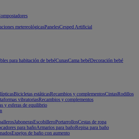
ompostadores
aciones metereológicas
Paneles
Cesped Artificial
les para habitación de bebé
Cunas
Cama bebé
Decoración bebé
lípticas
Bicicletas estáticas
Recambios y complementos
Cintas
Rodillos
taformas vibratorias
Recambios y complementos
s y esferas de equilibrio
ón
alleros
Jaboneras
Escobillero
Portarrollos
Cestas de ropa
cadores para baño
Armarios para baño
Repisa para baño
inados
Espejos de baño con aumento