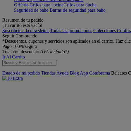
Grifería
Grifos para cocina
Grifos para ducha
Seguridad de baño
Barras de seguridad para baño
Resumen de tu pedido
¡Tu carrito está vacío!
Suscríbete a la newsletter
Todas las promociones
Colecciones Confo
Seguir Comprando
*Descuentos, cupones y servicios son aplicados en el carrito. Haz cli
Pago 100% seguro
Total con descuento
(IVA incluido*)
Ir Al Carrito
Estado de mi pedido
Tiendas
Ayuda
Blog
App Conforama
Baleares
C