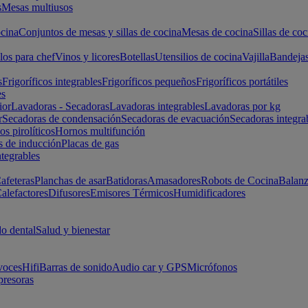
s
Mesas multiusos
cina
Conjuntos de mesas y sillas de cocina
Mesas de cocina
Sillas de coc
los para chef
Vinos y licores
Botellas
Utensilios de cocina
Vajilla
Bandeja
s
Frigoríficos integrables
Frigoríficos pequeños
Frigoríficos portátiles
es
ior
Lavadoras - Secadoras
Lavadoras integrables
Lavadoras por kg
r
Secadoras de condensación
Secadoras de evacuación
Secadoras integra
s pirolíticos
Hornos multifunción
s de inducción
Placas de gas
ntegrables
afeteras
Planchas de asar
Batidoras
Amasadores
Robots de Cocina
Balanz
alefactores
Difusores
Emisores Térmicos
Humidificadores
o dental
Salud y bienestar
voces
Hifi
Barras de sonido
Audio car y GPS
Micrófonos
presoras