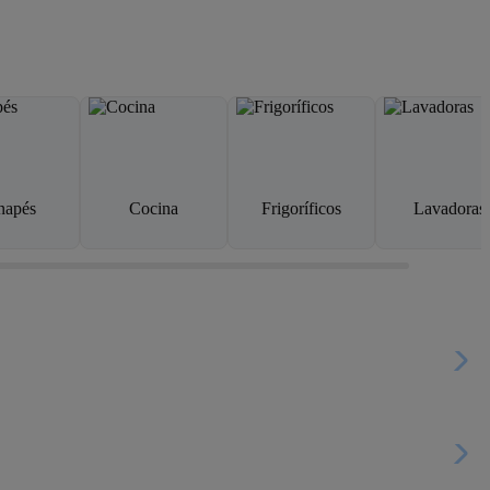
napés
Cocina
Frigoríficos
Lavadoras