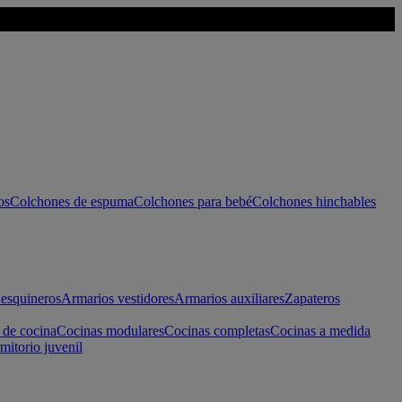
os
Colchones de espuma
Colchones para bebé
Colchones hinchables
esquineros
Armarios vestidores
Armarios auxiliares
Zapateros
 de cocina
Cocinas modulares
Cocinas completas
Cocinas a medida
mitorio juvenil