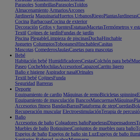
Parasoles
Sombrillas
Parasoles
Toldos
Almacenamiento
Armarios
Arcones
Jardinería
Maquinaria
Huertos Urbanos
Riego
Plantas
Jardineras
C
Cocina
Barbacoas
Cocina de exterior
Decoración
Grifos y fuentes
Estatuas
Macetas
Termómetros y est
Textil
Cojines de jardín
Fundas de jardín
Piscina
Plegable
Limpieza de piscinas
Ducha
Hinchable
Juguetes
Columpios
Toboganes
Hinchables
Casitas
Mascotas
Comederos
Jaulas
Casetas para mascotas
Bebé
Habitación bebé
Humidificadores
Cestas
Colchón para bebé
Mueb
Paseo
Coche
Mochilas
Accesorios
Capazos
Carrito ligero
Baño e higiene
Aspirador nasal
Orinales
Textil bebé
Cojines
Funda
Seguridad
Barreras
Deporte
Equipamiento de cardio
Máquinas de remo
Bicicletas spinning
E
Equipamiento de musculación
Bancos
Mancuernas
Máquinas
Pla
Accesorios fitness
Bandas
Barras
Plataforma de step
Cuerdas
Bola
Recuperación muscular
Electroestimulación
Terapia de percusi
Baño
Accesorios de baño
Colgadores baño
Papeleras
Dispensadores
To
Muebles de baño
Botiquines
Conjuntos de muebles para baño
To
Espejos de baño
Espejos de baño sin Luz
Espejos de baño ilum
Sanitarios
Bañeras
Lavabos
Mamparas