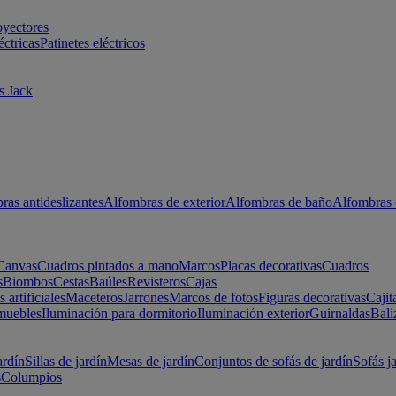
oyectores
éctricas
Patinetes eléctricos
s Jack
ras antideslizantes
Alfombras de exterior
Alfombras de baño
Alfombras 
Canvas
Cuadros pintados a mano
Marcos
Placas decorativas
Cuadros
s
Biombos
Cestas
Baúles
Revisteros
Cajas
s artificiales
Maceteros
Jarrones
Marcos de fotos
Figuras decorativas
Cajit
muebles
Iluminación para dormitorio
Iluminación exterior
Guirnaldas
Bali
ardín
Sillas de jardín
Mesas de jardín
Conjuntos de sofás de jardín
Sofás j
s
Columpios