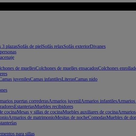
s 3 plazas
Sofás de piel
Sofás relax
Sofás exterior
Divanes
apersonas
macenaje
chones de muelles
Colchones de muelles ensacados
Colchones enrollad
eres
Camas juveniles
Camas infantiles
Literas
Camas nido
ones
marios puertas correderas
Armarios juvenil
Armarios infantiles
Armarios 
radores
Estanterias
Muebles recibidores
e cocina
Mesas y sillas de cocina
Muebles auxiliares de cocina
Armarios
onio
Armarios de matrimonio
Mesitas de noche
Comodas
Muebles de dor
tanterías
entos para sillas