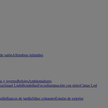
de salón
Alfombras infantiles
as y joyeros
Relojes
Ambientadores
zas
Smart Light
Bombillas
Focos
Iluminación con rieles
Cintas Led
ardín
Bancos de jardín
Sillas colgantes
Estufas de exterior