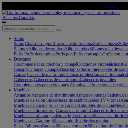
🔵Cambia tu electro con
-10% EXTRA
de descuento ☑️
AQUÍ
Baleares
Canarias
Sofás
Sofás
Chaise Longue
Rinconeras
Sofás cama
Sofás 2 plazas
Sofá
Sillones
Sillones decorativos
Sillones relax
Sillones relax levant
Puffs
Puffs decorativos
Puffs pera
Puffs reposapiés
Puffs con al
Descanso
Colchones
Packs colchón y canapé
Colchones viscoelásticos
Col
Canapés y bases
Canapés
Base tapizadas
Somieres
Patas de somi
Camas
Camas de matrimonio
Camas dobles
Camas individuales
Cabeceros
Cabeceros de matrimonio
Cabeceros juveniles
Complementos para colchones
Almohadas
Protectores de colch
Muebles
Armarios
Armarios de matrimonio
Armarios puertas batientes
Ar
Muebles de salón
Sillas
Mesas de salón
Muebles TV
Vitrinas
Apa
Muebles de cocina
Sillas de cocinas
Taburetes de cocina
Mesas d
Muebles de dormitorio
Camas matrimonio
Cabeceros de matrim
Muebles de oficina y teletrabajo
Escritorios
Sillas de escritorio
Es
Muebles de Gaming
Sillas gaming
Escritorios gaming
Sillas
Taburetes
Bancos
Sillas de comedor
Sillas infantiles
Complem