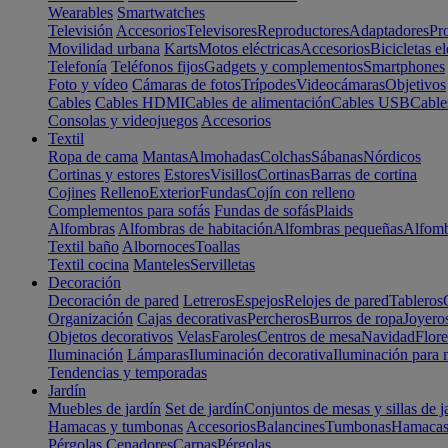
Wearables
Smartwatches
Televisión
Accesorios
Televisores
Reproductores
Adaptadores
Pr
Movilidad urbana
Karts
Motos eléctricas
Accesorios
Bicicletas el
Telefonía
Teléfonos fijos
Gadgets y complementos
Smartphones
Foto y vídeo
Cámaras de fotos
Trípodes
Videocámaras
Objetivos
Cables
Cables HDMI
Cables de alimentación
Cables USB
Cable
Consolas y videojuegos
Accesorios
Textil
Ropa de cama
Mantas
Almohadas
Colchas
Sábanas
Nórdicos
Cortinas y estores
Estores
Visillos
Cortinas
Barras de cortina
Cojines
Relleno
Exterior
Fundas
Cojín con relleno
Complementos para sofás
Fundas de sofás
Plaids
Alfombras
Alfombras de habitación
Alfombras pequeñas
Alfomb
Textil baño
Albornoces
Toallas
Textil cocina
Manteles
Servilletas
Decoración
Decoración de pared
Letreros
Espejos
Relojes de pared
Tableros
Organización
Cajas decorativas
Percheros
Burros de ropa
Joyero
Objetos decorativos
Velas
Faroles
Centros de mesa
Navidad
Flore
Iluminación
Lámparas
Iluminación decorativa
Iluminación para 
Tendencias y temporadas
Jardín
Muebles de jardín
Set de jardín
Conjuntos de mesas y sillas de j
Hamacas y tumbonas
Accesorios
Balancines
Tumbonas
Hamaca
Pérgolas
Cenadores
Carpas
Pérgolas