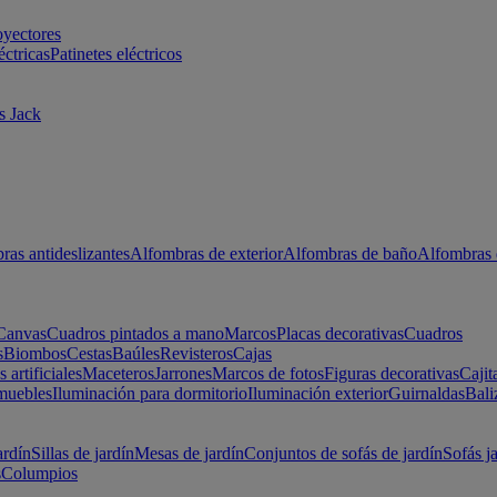
oyectores
éctricas
Patinetes eléctricos
s Jack
ras antideslizantes
Alfombras de exterior
Alfombras de baño
Alfombras 
Canvas
Cuadros pintados a mano
Marcos
Placas decorativas
Cuadros
s
Biombos
Cestas
Baúles
Revisteros
Cajas
s artificiales
Maceteros
Jarrones
Marcos de fotos
Figuras decorativas
Cajit
muebles
Iluminación para dormitorio
Iluminación exterior
Guirnaldas
Bali
ardín
Sillas de jardín
Mesas de jardín
Conjuntos de sofás de jardín
Sofás j
s
Columpios