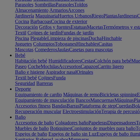
Parasoles
Sombrillas
Parasoles
Toldos
Almacenamiento
Armarios
Arcones
Jardinería
Maquinaria
Huertos Urbanos
Riego
Plantas
Jardineras
C
Cocina
Barbacoas
Cocina de exterior
Decoración
Grifos y fuentes
Estatuas
Macetas
Termómetros y est
Textil
Cojines de jardín
Fundas de jardín
Piscina
Plegable
Limpieza de piscinas
Ducha
Hinchable
Juguetes
Columpios
Toboganes
Hinchables
Casitas
Mascotas
Comederos
Jaulas
Casetas para mascotas
Bebé
Habitación bebé
Humidificadores
Cestas
Colchón para bebé
Mueb
Paseo
Coche
Mochilas
Accesorios
Capazos
Carrito ligero
Baño e higiene
Aspirador nasal
Orinales
Textil bebé
Cojines
Funda
Seguridad
Barreras
Deporte
Equipamiento de cardio
Máquinas de remo
Bicicletas spinning
E
Equipamiento de musculación
Bancos
Mancuernas
Máquinas
Pla
Accesorios fitness
Bandas
Barras
Plataforma de step
Cuerdas
Bola
Recuperación muscular
Electroestimulación
Terapia de percusi
Baño
Accesorios de baño
Colgadores baño
Papeleras
Dispensadores
To
Muebles de baño
Botiquines
Conjuntos de muebles para baño
To
Espejos de baño
Espejos de baño sin Luz
Espejos de baño ilum
Sanitarios
Bañeras
Lavabos
Mamparas