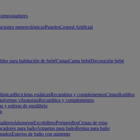
ompostadores
aciones metereológicas
Paneles
Cesped Artificial
les para habitación de bebé
Cunas
Cama bebé
Decoración bebé
lípticas
Bicicletas estáticas
Recambios y complementos
Cintas
Rodillos
taformas vibratorias
Recambios y complementos
s y esferas de equilibrio
ón
alleros
Jaboneras
Escobillero
Portarrollos
Cestas de ropa
cadores para baño
Armarios para baño
Repisa para baño
inados
Espejos de baño con aumento