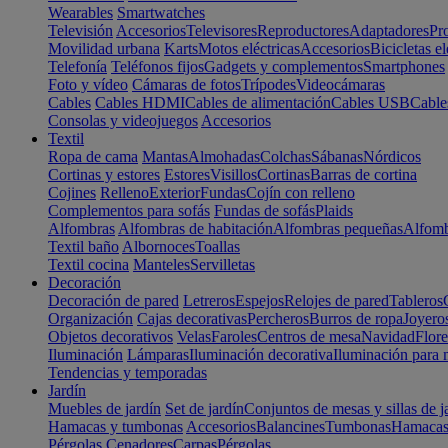
Wearables
Smartwatches
Televisión
Accesorios
Televisores
Reproductores
Adaptadores
Pr
Movilidad urbana
Karts
Motos eléctricas
Accesorios
Bicicletas el
Telefonía
Teléfonos fijos
Gadgets y complementos
Smartphones
Foto y vídeo
Cámaras de fotos
Trípodes
Videocámaras
Cables
Cables HDMI
Cables de alimentación
Cables USB
Cable
Consolas y videojuegos
Accesorios
Textil
Ropa de cama
Mantas
Almohadas
Colchas
Sábanas
Nórdicos
Cortinas y estores
Estores
Visillos
Cortinas
Barras de cortina
Cojines
Relleno
Exterior
Fundas
Cojín con relleno
Complementos para sofás
Fundas de sofás
Plaids
Alfombras
Alfombras de habitación
Alfombras pequeñas
Alfomb
Textil baño
Albornoces
Toallas
Textil cocina
Manteles
Servilletas
Decoración
Decoración de pared
Letreros
Espejos
Relojes de pared
Tableros
Organización
Cajas decorativas
Percheros
Burros de ropa
Joyero
Objetos decorativos
Velas
Faroles
Centros de mesa
Navidad
Flore
Iluminación
Lámparas
Iluminación decorativa
Iluminación para 
Tendencias y temporadas
Jardín
Muebles de jardín
Set de jardín
Conjuntos de mesas y sillas de j
Hamacas y tumbonas
Accesorios
Balancines
Tumbonas
Hamaca
Pérgolas
Cenadores
Carpas
Pérgolas