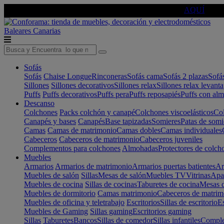
🔵Cambia tu electro con
-10% EXTRA
de descuento ☑️
AQUÍ
Baleares
Canarias
Sofás
Sofás
Chaise Longue
Rinconeras
Sofás cama
Sofás 2 plazas
Sofá
Sillones
Sillones decorativos
Sillones relax
Sillones relax levant
Puffs
Puffs decorativos
Puffs pera
Puffs reposapiés
Puffs con al
Descanso
Colchones
Packs colchón y canapé
Colchones viscoelásticos
Col
Canapés y bases
Canapés
Base tapizadas
Somieres
Patas de somi
Camas
Camas de matrimonio
Camas dobles
Camas individuales
Cabeceros
Cabeceros de matrimonio
Cabeceros juveniles
Complementos para colchones
Almohadas
Protectores de colch
Muebles
Armarios
Armarios de matrimonio
Armarios puertas batientes
Ar
Muebles de salón
Sillas
Mesas de salón
Muebles TV
Vitrinas
Apa
Muebles de cocina
Sillas de cocinas
Taburetes de cocina
Mesas d
Muebles de dormitorio
Camas matrimonio
Cabeceros de matrim
Muebles de oficina y teletrabajo
Escritorios
Sillas de escritorio
Es
Muebles de Gaming
Sillas gaming
Escritorios gaming
Sillas
Taburetes
Bancos
Sillas de comedor
Sillas infantiles
Complem