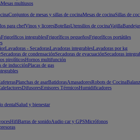
s
Mesas multiusos
cina
Conjuntos de mesas y sillas de cocina
Mesas de cocina
Sillas de coc
los para chef
Vinos y licores
Botellas
Utensilios de cocina
Vajilla
Bandeja
s
Frigoríficos integrables
Frigoríficos pequeños
Frigoríficos portátiles
es
ior
Lavadoras - Secadoras
Lavadoras integrables
Lavadoras por kg
r
Secadoras de condensación
Secadoras de evacuación
Secadoras integra
s pirolíticos
Hornos multifunción
s de inducción
Placas de gas
ntegrables
afeteras
Planchas de asar
Batidoras
Amasadores
Robots de Cocina
Balanz
alefactores
Difusores
Emisores Térmicos
Humidificadores
o dental
Salud y bienestar
voces
Hifi
Barras de sonido
Audio car y GPS
Micrófonos
presoras