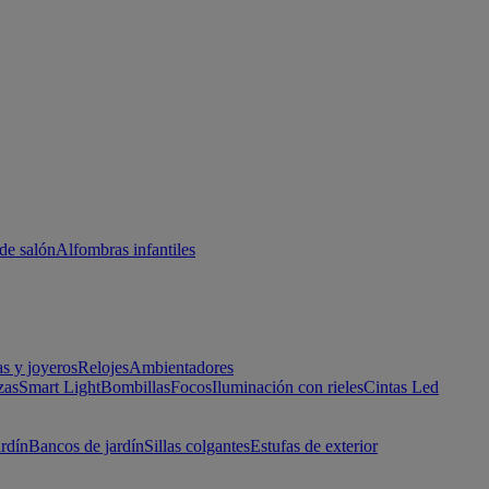
de salón
Alfombras infantiles
as y joyeros
Relojes
Ambientadores
zas
Smart Light
Bombillas
Focos
Iluminación con rieles
Cintas Led
ardín
Bancos de jardín
Sillas colgantes
Estufas de exterior