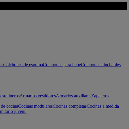
os
Colchones de espuma
Colchones para bebé
Colchones hinchables
esquineros
Armarios vestidores
Armarios auxiliares
Zapateros
 de cocina
Cocinas modulares
Cocinas completas
Cocinas a medida
mitorio juvenil