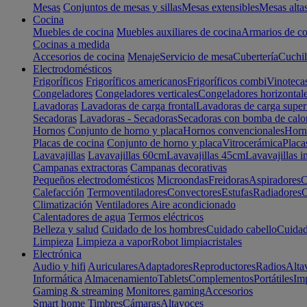
Mesas
Conjuntos de mesas y sillas
Mesas extensibles
Mesas alta
Cocina
Muebles de cocina
Muebles auxiliares de cocina
Armarios de co
Cocinas a medida
Accesorios de cocina
Menaje
Servicio de mesa
Cubertería
Cuchil
Electrodomésticos
Frigoríficos
Frigoríficos americanos
Frigoríficos combi
Vinoteca
Congeladores
Congeladores verticales
Congeladores horizontal
Lavadoras
Lavadoras de carga frontal
Lavadoras de carga super
Secadoras
Lavadoras - Secadoras
Secadoras con bomba de calo
Hornos
Conjunto de horno y placa
Hornos convencionales
Horno
Placas de cocina
Conjunto de horno y placa
Vitrocerámica
Placa
Lavavajillas
Lavavajillas 60cm
Lavavajillas 45cm
Lavavajillas i
Campanas extractoras
Campanas decorativas
Pequeños electrodomésticos
Microondas
Freidoras
Aspiradores
C
Calefacción
Termoventiladores
Convectores
Estufas
Radiadores
C
Climatización
Ventiladores
Aire acondicionado
Calentadores de agua
Termos eléctricos
Belleza y salud
Cuidado de los hombres
Cuidado cabello
Cuidad
Limpieza
Limpieza a vapor
Robot limpiacristales
Electrónica
Audio y hifi
Auriculares
Adaptadores
Reproductores
Radios
Alta
Informática
Almacenamiento
Tablets
Complementos
Portátiles
Im
Gaming & streaming
Monitores gaming
Accesorios
Smart home
Timbres
Cámaras
Altavoces