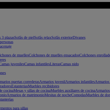
s 3 plazas
Sofás de piel
Sofás relax
Sofás exterior
Divanes
apersonas
macenaje
chones de muelles
Colchones de muelles ensacados
Colchones enrollad
eres
Camas juveniles
Camas infantiles
Literas
Camas nido
ones
marios puertas correderas
Armarios juvenil
Armarios infantiles
Armarios 
radores
Estanterias
Muebles recibidores
e cocina
Mesas y sillas de cocina
Muebles auxiliares de cocina
Armarios
onio
Armarios de matrimonio
Mesitas de noche
Comodas
Muebles de dor
tanterías
entos para sillas