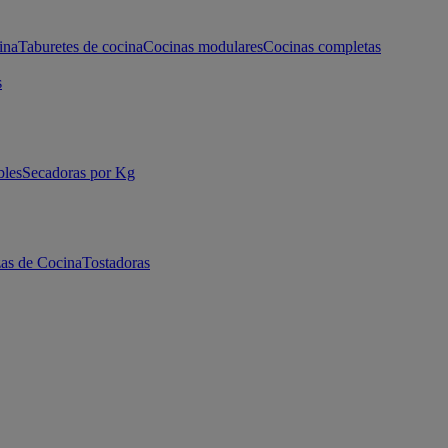
ina
Taburetes de cocina
Cocinas modulares
Cocinas completas
s
bles
Secadoras por Kg
as de Cocina
Tostadoras