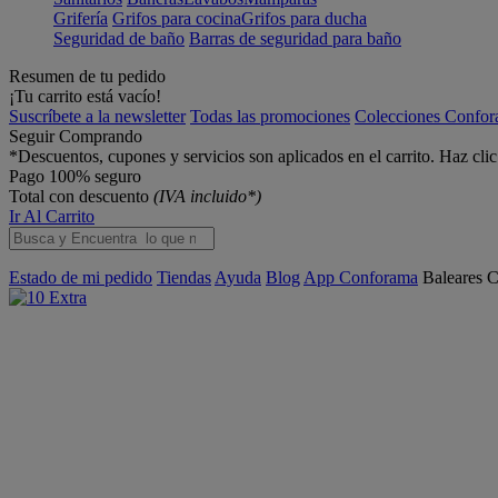
Grifería
Grifos para cocina
Grifos para ducha
Seguridad de baño
Barras de seguridad para baño
Resumen de tu pedido
¡Tu carrito está vacío!
Suscríbete a la newsletter
Todas las promociones
Colecciones Confo
Seguir Comprando
*Descuentos, cupones y servicios son aplicados en el carrito. Haz cli
Pago 100% seguro
Total con descuento
(IVA incluido*)
Ir Al Carrito
Estado de mi pedido
Tiendas
Ayuda
Blog
App Conforama
Baleares
C