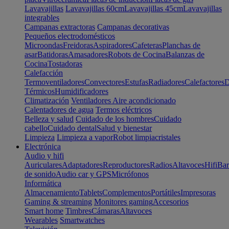
Lavavajillas
Lavavajillas 60cm
Lavavajillas 45cm
Lavavajillas
integrables
Campanas extractoras
Campanas decorativas
Pequeños electrodomésticos
Microondas
Freidoras
Aspiradores
Cafeteras
Planchas de
asar
Batidoras
Amasadores
Robots de Cocina
Balanzas de
Cocina
Tostadoras
Calefacción
Termoventiladores
Convectores
Estufas
Radiadores
Calefactores
D
Térmicos
Humidificadores
Climatización
Ventiladores
Aire acondicionado
Calentadores de agua
Termos eléctricos
Belleza y salud
Cuidado de los hombres
Cuidado
cabello
Cuidado dental
Salud y bienestar
Limpieza
Limpieza a vapor
Robot limpiacristales
Electrónica
Audio y hifi
Auriculares
Adaptadores
Reproductores
Radios
Altavoces
Hifi
Bar
de sonido
Audio car y GPS
Micrófonos
Informática
Almacenamiento
Tablets
Complementos
Portátiles
Impresoras
Gaming & streaming
Monitores gaming
Accesorios
Smart home
Timbres
Cámaras
Altavoces
Wearables
Smartwatches