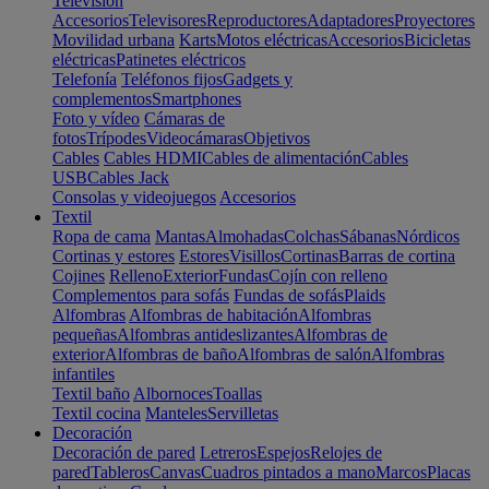
Televisión
Accesorios
Televisores
Reproductores
Adaptadores
Proyectores
Movilidad urbana
Karts
Motos eléctricas
Accesorios
Bicicletas
eléctricas
Patinetes eléctricos
Telefonía
Teléfonos fijos
Gadgets y
complementos
Smartphones
Foto y vídeo
Cámaras de
fotos
Trípodes
Videocámaras
Objetivos
Cables
Cables HDMI
Cables de alimentación
Cables
USB
Cables Jack
Consolas y videojuegos
Accesorios
Textil
Ropa de cama
Mantas
Almohadas
Colchas
Sábanas
Nórdicos
Cortinas y estores
Estores
Visillos
Cortinas
Barras de cortina
Cojines
Relleno
Exterior
Fundas
Cojín con relleno
Complementos para sofás
Fundas de sofás
Plaids
Alfombras
Alfombras de habitación
Alfombras
pequeñas
Alfombras antideslizantes
Alfombras de
exterior
Alfombras de baño
Alfombras de salón
Alfombras
infantiles
Textil baño
Albornoces
Toallas
Textil cocina
Manteles
Servilletas
Decoración
Decoración de pared
Letreros
Espejos
Relojes de
pared
Tableros
Canvas
Cuadros pintados a mano
Marcos
Placas