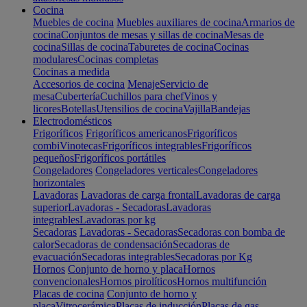
Cocina
Muebles de cocina
Muebles auxiliares de cocina
Armarios de
cocina
Conjuntos de mesas y sillas de cocina
Mesas de
cocina
Sillas de cocina
Taburetes de cocina
Cocinas
modulares
Cocinas completas
Cocinas a medida
Accesorios de cocina
Menaje
Servicio de
mesa
Cubertería
Cuchillos para chef
Vinos y
licores
Botellas
Utensilios de cocina
Vajilla
Bandejas
Electrodomésticos
Frigoríficos
Frigoríficos americanos
Frigoríficos
combi
Vinotecas
Frigoríficos integrables
Frigoríficos
pequeños
Frigoríficos portátiles
Congeladores
Congeladores verticales
Congeladores
horizontales
Lavadoras
Lavadoras de carga frontal
Lavadoras de carga
superior
Lavadoras - Secadoras
Lavadoras
integrables
Lavadoras por kg
Secadoras
Lavadoras - Secadoras
Secadoras con bomba de
calor
Secadoras de condensación
Secadoras de
evacuación
Secadoras integrables
Secadoras por Kg
Hornos
Conjunto de horno y placa
Hornos
convencionales
Hornos pirolíticos
Hornos multifunción
Placas de cocina
Conjunto de horno y
placa
Vitrocerámica
Placas de inducción
Placas de gas