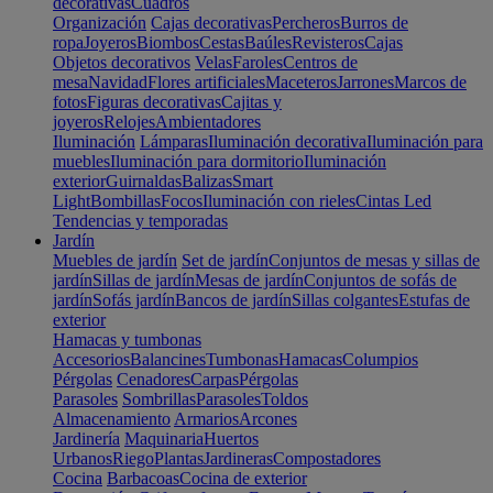
decorativas
Cuadros
Organización
Cajas decorativas
Percheros
Burros de
ropa
Joyeros
Biombos
Cestas
Baúles
Revisteros
Cajas
Objetos decorativos
Velas
Faroles
Centros de
mesa
Navidad
Flores artificiales
Maceteros
Jarrones
Marcos de
fotos
Figuras decorativas
Cajitas y
joyeros
Relojes
Ambientadores
Iluminación
Lámparas
Iluminación decorativa
Iluminación para
muebles
Iluminación para dormitorio
Iluminación
exterior
Guirnaldas
Balizas
Smart
Light
Bombillas
Focos
Iluminación con rieles
Cintas Led
Tendencias y temporadas
Jardín
Muebles de jardín
Set de jardín
Conjuntos de mesas y sillas de
jardín
Sillas de jardín
Mesas de jardín
Conjuntos de sofás de
jardín
Sofás jardín
Bancos de jardín
Sillas colgantes
Estufas de
exterior
Hamacas y tumbonas
Accesorios
Balancines
Tumbonas
Hamacas
Columpios
Pérgolas
Cenadores
Carpas
Pérgolas
Parasoles
Sombrillas
Parasoles
Toldos
Almacenamiento
Armarios
Arcones
Jardinería
Maquinaria
Huertos
Urbanos
Riego
Plantas
Jardineras
Compostadores
Cocina
Barbacoas
Cocina de exterior