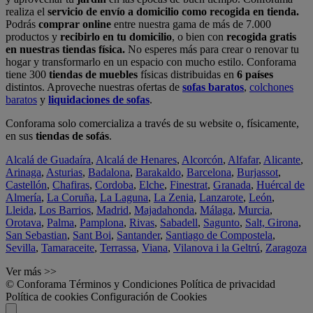
realiza el
servicio de envío a domicilio como recogida en tienda.
Podrás
comprar online
entre nuestra gama de más de 7.000
productos y
recibirlo en tu domicilio
, o bien con
recogida gratis
en nuestras tiendas física.
No esperes más para crear o renovar tu
hogar y transformarlo en un espacio con mucho estilo. Conforama
tiene 300
tiendas de muebles
físicas distribuidas en
6 países
distintos. Aproveche nuestras ofertas de
sofas baratos
,
colchones
baratos
y
liquidaciones de sofas
.
Conforama solo comercializa a través de su website o, físicamente,
en sus
tiendas de sofás
.
Alcalá de Guadaíra
,
Alcalá de Henares
,
Alcorcón
,
Alfafar
,
Alicante
,
Arinaga
,
Asturias
,
Badalona
,
Barakaldo
,
Barcelona
,
Burjassot
,
Castellón
,
Chafiras
,
Cordoba
,
Elche
,
Finestrat
,
Granada
,
Huércal de
Almería
,
La Coruña
,
La Laguna
,
La Zenia
,
Lanzarote
,
León
,
Lleida
,
Los Barrios
,
Madrid
,
Majadahonda
,
Málaga
,
Murcia
,
Orotava
,
Palma
,
Pamplona
,
Rivas
,
Sabadell
,
Sagunto
,
Salt, Girona
,
San Sebastian
,
Sant Boi
,
Santander
,
Santiago de Compostela
,
Sevilla
,
Tamaraceite
,
Terrassa
,
Viana
,
Vilanova i la Geltrú
,
Zaragoza
Ver más >>
© Conforama
Términos y Condiciones
Política de privacidad
Política de cookies
Configuración de Cookies