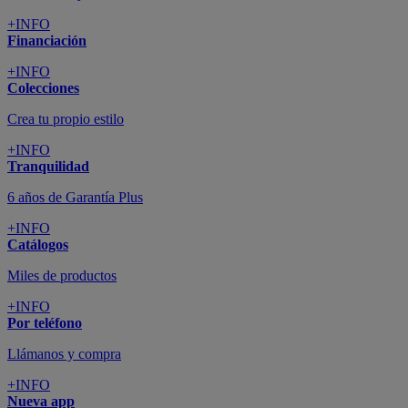
+INFO
Financiación
+INFO
Colecciones
Crea tu propio estilo
+INFO
Tranquilidad
6 años de Garantía Plus
+INFO
Catálogos
Miles de productos
+INFO
Por teléfono
Llámanos y compra
+INFO
Nueva app