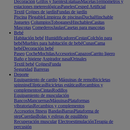
Decoración
Grifos y fuentes
Estatuas
Macetas
Termómetros y
estaciones metereológicas
Paneles
Cesped Artificial
Textil
Cojines de jardín
Fundas de jardín
Piscina
Plegable
Limpieza de piscinas
Ducha
Hinchable
Juguetes
Columpios
Toboganes
Hinchables
Casitas
Mascotas
Comederos
Jaulas
Casetas para mascotas
Bebé
Habitación bebé
Humidificadores
Cestas
Colchón para
bebé
Muebles para habitación de bebé
Cunas
Cama
bebé
Decoración bebé
Paseo
Coche
Mochilas
Accesorios
Capazos
Carrito ligero
Baño e higiene
Aspirador nasal
Orinales
Textil bebé
Cojines
Funda
Seguridad
Barreras
Deporte
Equipamiento de cardio
Máquinas de remo
Bicicletas
spinning
Elípticas
Bicicletas estáticas
Recambios y
complementos
Cintas
Rodillos
Equipamiento de musculación
Bancos
Mancuernas
Máquinas
Plataformas
vibratorias
Recambios y complementos
Accesorios fitness
Bandas
Barras
Plataforma de
step
Cuerdas
Bolas y esferas de equilibrio
Recuperación muscular
Electroestimulación
Terapia de
percusión