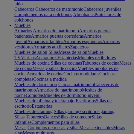
nido
Cabeceros
Cabeceros de matrimonio
Cabeceros juveniles
Complementos para colchones
Almohadas
Protectores de
colchones
Muebles
Armarios
Armarios de matrimonio
Armarios puertas
batientes
Armarios puertas correderas
Armarios
juvenil
Armarios infantiles
Armarios esquineros
Armarios
vestidores
Armarios auxiliares
Zapateros
Muebles de salón
Sillas
Mesas de salón
Muebles
TV
Vitrinas
Aparadores
Estanterias
Muebles recibidores
Muebles de cocina
Sillas de cocinas
Taburetes de cocina
Mesas
de cocina
Mesas y sillas de cocina
Muebles auxiliares de
cocina
Armarios de cocina
Cocinas modulares
Cocinas
completas
Cocinas a medida
Muebles de dormitorio
Camas matrimonio
Cabeceros de
matrimonio
Armarios de matrimonio
Mesitas de
noche
Comodas
Muebles de dormitorio juvenil
Muebles de oficina y teletrabajo
Escritorios
Sillas de
escritorio
Estanterías
Muebles de Gaming
Sillas gaming
Escritorios gaming
Sillas
Taburetes
Bancos
Sillas de comedor
Sillas
infantiles
Complementos para sillas
Mesas
Conjuntos de mesas y sillas
Mesas extensibles
Mesas
altas
Mesas multiusos