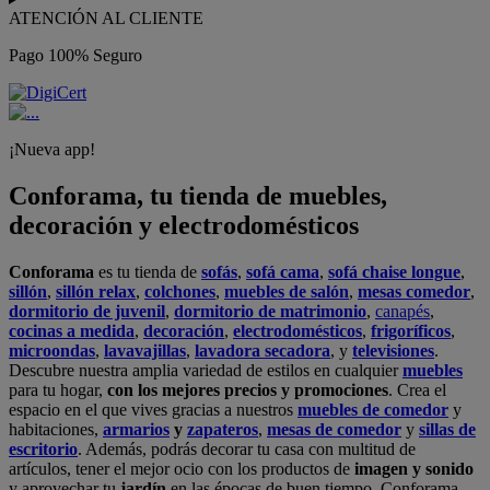
ATENCIÓN AL CLIENTE
Pago 100% Seguro
¡Nueva app!
Conforama, tu tienda de muebles,
decoración y electrodomésticos
Conforama
es tu tienda de
sofás
,
sofá cama
,
sofá chaise longue
,
sillón
,
sillón relax
,
colchones
,
muebles de salón
,
mesas comedor
,
dormitorio de juvenil
,
dormitorio de matrimonio
,
canapés
,
cocinas a medida
,
decoración
,
electrodomésticos
,
frigoríficos
,
microondas
,
lavavajillas
,
lavadora secadora
, y
televisiones
.
Descubre nuestra amplia variedad de estilos en cualquier
muebles
para tu hogar,
con los mejores precios y promociones
. Crea el
espacio en el que vives gracias a nuestros
muebles de comedor
y
habitaciones,
armarios
y
zapateros
,
mesas de comedor
y
sillas de
escritorio
. Además, podrás decorar tu casa con multitud de
artículos, tener el mejor ocio con los productos de
imagen y sonido
y aprovechar tu
jardín
en las épocas de buen tiempo. Conforama