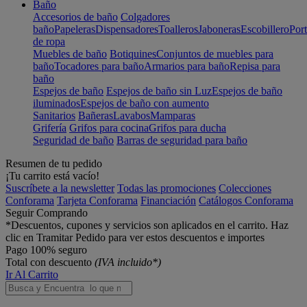
Baño
Accesorios de baño
Colgadores
baño
Papeleras
Dispensadores
Toalleros
Jaboneras
Escobillero
Port
de ropa
Muebles de baño
Botiquines
Conjuntos de muebles para
baño
Tocadores para baño
Armarios para baño
Repisa para
baño
Espejos de baño
Espejos de baño sin Luz
Espejos de baño
iluminados
Espejos de baño con aumento
Sanitarios
Bañeras
Lavabos
Mamparas
Grifería
Grifos para cocina
Grifos para ducha
Seguridad de baño
Barras de seguridad para baño
Resumen de tu pedido
¡Tu carrito está vacío!
Suscríbete a la newsletter
Todas las promociones
Colecciones
Conforama
Tarjeta Conforama
Financiación
Catálogos Conforama
Seguir Comprando
*Descuentos, cupones y servicios son aplicados en el carrito. Haz
clic en Tramitar Pedido para ver estos descuentos e importes
Pago 100% seguro
Total con descuento
(IVA incluido*)
Ir Al Carrito