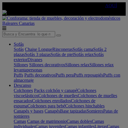
🔵Cambia tu electro con
-10% EXTRA
de descuento ☑️
AQUÍ
Baleares
Canarias
Sofás
Sofás
Chaise Longue
Rinconeras
Sofás cama
Sofás 2
plazas
Sofás 3 plazas
Sofás de piel
Sofás relax
Sofás
exterior
Divanes
Sillones
Sillones decorativos
Sillones relax
Sillones relax
levantapersonas
Puffs
Puffs decorativos
Puffs pera
Puffs reposapiés
Puffs con
almacenaje
Descanso
Colchones
Packs colchón y canapé
Colchones
viscoelásticos
Colchones de muelles
Colchones de muelles
ensacados
Colchones enrollados
Colchones de
espuma
Colchones para bebé
Colchones hinchables
Canapés y bases
Canapés
Base tapizadas
Somieres
Patas de
somieres
Camas
Camas de matrimonio
Camas dobles
Camas
individuales
Camas juveniles
Camas infantiles
Literas
Camas