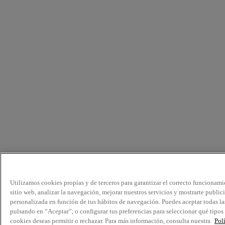
Utilizamos cookies propias y de terceros para garantizar el correcto funcionami
sitio web, analizar la navegación, mejorar nuestros servicios y mostrarte public
personalizada en función de tus hábitos de navegación. Puedes aceptar todas la
pulsando en “Aceptar”, o configurar tus preferencias para seleccionar qué tipos
cookies deseas permitir o rechazar. Para más información, consulta nuestra
Pol