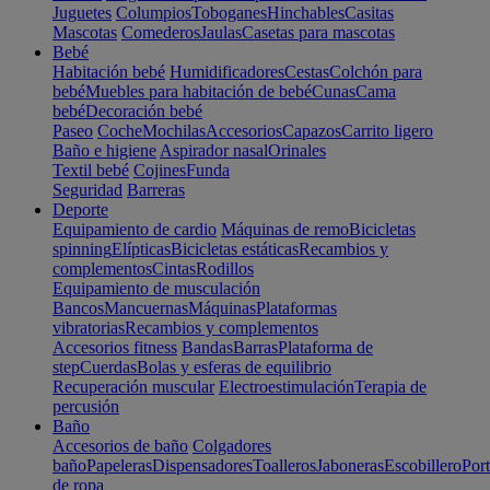
Juguetes
Columpios
Toboganes
Hinchables
Casitas
Mascotas
Comederos
Jaulas
Casetas para mascotas
Bebé
Habitación bebé
Humidificadores
Cestas
Colchón para
bebé
Muebles para habitación de bebé
Cunas
Cama
bebé
Decoración bebé
Paseo
Coche
Mochilas
Accesorios
Capazos
Carrito ligero
Baño e higiene
Aspirador nasal
Orinales
Textil bebé
Cojines
Funda
Seguridad
Barreras
Deporte
Equipamiento de cardio
Máquinas de remo
Bicicletas
spinning
Elípticas
Bicicletas estáticas
Recambios y
complementos
Cintas
Rodillos
Equipamiento de musculación
Bancos
Mancuernas
Máquinas
Plataformas
vibratorias
Recambios y complementos
Accesorios fitness
Bandas
Barras
Plataforma de
step
Cuerdas
Bolas y esferas de equilibrio
Recuperación muscular
Electroestimulación
Terapia de
percusión
Baño
Accesorios de baño
Colgadores
baño
Papeleras
Dispensadores
Toalleros
Jaboneras
Escobillero
Port
de ropa