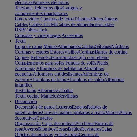
eléctricas
Patinetes eléctricos
Telefonía
Teléfonos fijos
Gadgets y
complementos
Smartphones
Foto y vídeo
Cámaras de fotos
Trípodes
Videocámaras
Cables
Cables HDMI
Cables de alimentación
Cables
USB
Cables Jack
Consolas y videojuegos
Accesorios
Textil
Ropa de cama
Mantas
Almohadas
Colchas
Sábanas
Nórdicos
Cortinas y estores
Estores
Visillos
Cortinas
Barras de cortina
Cojines
Relleno
Exterior
Fundas
Cojín con relleno
Complementos para sofás
Fundas de sofás
Plaids
Alfombras
Alfombras de habitación
Alfombras
pequeñas
Alfombras antideslizantes
Alfombras de
exterior
Alfombras de baño
Alfombras de salón
Alfombras
infantiles
Textil baño
Albornoces
Toallas
Textil cocina
Manteles
Servilletas
Decoración
Decoración de pared
Letreros
Espejos
Relojes de
pared
Tableros
Canvas
Cuadros pintados a mano
Marcos
Placas
decorativas
Cuadros
Organización
Cajas decorativas
Percheros
Burros de
ropa
Joyeros
Biombos
Cestas
Baúles
Revisteros
Cajas
Objetos decorativos
Velas
Faroles
Centros de