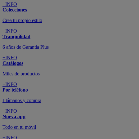
+INFO
Colecciones
Crea tu propio estilo
+INFO
Tranquilidad
6 años de Garantía Plus
+INFO
Catálogos
Miles de productos
+INFO
Por teléfono
Llámanos y compra
+INFO
Nueva app
Todo en tu móvil
+INFO