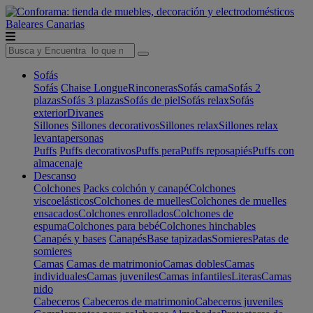
Baleares
Canarias
Sofás
Sofás
Chaise Longue
Rinconeras
Sofás cama
Sofás 2
plazas
Sofás 3 plazas
Sofás de piel
Sofás relax
Sofás
exterior
Divanes
Sillones
Sillones decorativos
Sillones relax
Sillones relax
levantapersonas
Puffs
Puffs decorativos
Puffs pera
Puffs reposapiés
Puffs con
almacenaje
Descanso
Colchones
Packs colchón y canapé
Colchones
viscoelásticos
Colchones de muelles
Colchones de muelles
ensacados
Colchones enrollados
Colchones de
espuma
Colchones para bebé
Colchones hinchables
Canapés y bases
Canapés
Base tapizadas
Somieres
Patas de
somieres
Camas
Camas de matrimonio
Camas dobles
Camas
individuales
Camas juveniles
Camas infantiles
Literas
Camas
nido
Cabeceros
Cabeceros de matrimonio
Cabeceros juveniles