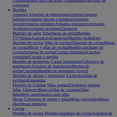
Complementos para colchones
Almohadas
Protectores de
colchones
Muebles
Armarios
Armarios de matrimonio
Armarios puertas
batientes
Armarios puertas correderas
Armarios
juvenil
Armarios infantiles
Armarios esquineros
Armarios
vestidores
Armarios auxiliares
Zapateros
Muebles de salón
Sillas
Mesas de salón
Muebles
TV
Vitrinas
Aparadores
Estanterias
Muebles recibidores
Muebles de cocina
Sillas de cocinas
Taburetes de cocina
Mesas
de cocina
Mesas y sillas de cocina
Muebles auxiliares de
cocina
Armarios de cocina
Cocinas modulares
Cocinas
completas
Cocinas a medida
Muebles de dormitorio
Camas matrimonio
Cabeceros de
matrimonio
Armarios de matrimonio
Mesitas de
noche
Comodas
Muebles de dormitorio juvenil
Muebles de oficina y teletrabajo
Escritorios
Sillas de
escritorio
Estanterías
Muebles de Gaming
Sillas gaming
Escritorios gaming
Sillas
Taburetes
Bancos
Sillas de comedor
Sillas
infantiles
Complementos para sillas
Mesas
Conjuntos de mesas y sillas
Mesas extensibles
Mesas
altas
Mesas multiusos
Cocina
Muebles de cocina
Muebles auxiliares de cocina
Armarios de