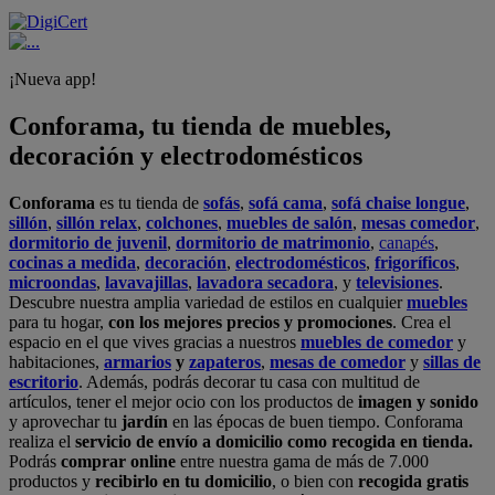
¡Nueva app!
Conforama, tu tienda de muebles,
decoración y electrodomésticos
Conforama
es tu tienda de
sofás
,
sofá cama
,
sofá chaise longue
,
sillón
,
sillón relax
,
colchones
,
muebles de salón
,
mesas comedor
,
dormitorio de juvenil
,
dormitorio de matrimonio
,
canapés
,
cocinas a medida
,
decoración
,
electrodomésticos
,
frigoríficos
,
microondas
,
lavavajillas
,
lavadora secadora
, y
televisiones
.
Descubre nuestra amplia variedad de estilos en cualquier
muebles
para tu hogar,
con los mejores precios y promociones
. Crea el
espacio en el que vives gracias a nuestros
muebles de comedor
y
habitaciones,
armarios
y
zapateros
,
mesas de comedor
y
sillas de
escritorio
. Además, podrás decorar tu casa con multitud de
artículos, tener el mejor ocio con los productos de
imagen y sonido
y aprovechar tu
jardín
en las épocas de buen tiempo. Conforama
realiza el
servicio de envío a domicilio como recogida en tienda.
Podrás
comprar online
entre nuestra gama de más de 7.000
productos y
recibirlo en tu domicilio
, o bien con
recogida gratis