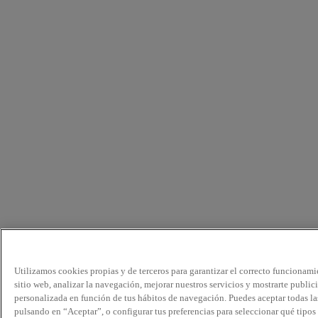
Utilizamos cookies propias y de terceros para garantizar el correcto funcionami
sitio web, analizar la navegación, mejorar nuestros servicios y mostrarte public
personalizada en función de tus hábitos de navegación. Puedes aceptar todas la
pulsando en “Aceptar”, o configurar tus preferencias para seleccionar qué tipos