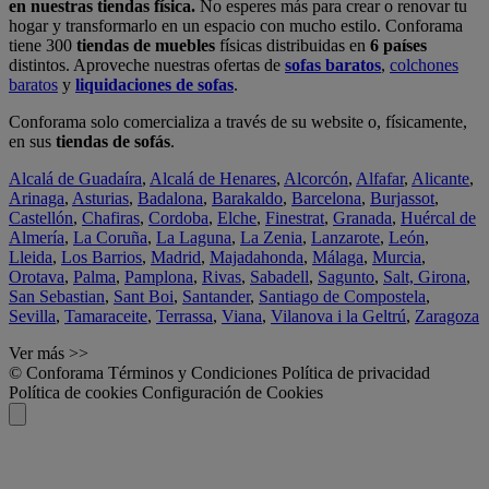
en nuestras tiendas física.
No esperes más para crear o renovar tu
hogar y transformarlo en un espacio con mucho estilo. Conforama
tiene 300
tiendas de muebles
físicas distribuidas en
6 países
distintos. Aproveche nuestras ofertas de
sofas baratos
,
colchones
baratos
y
liquidaciones de sofas
.
Conforama solo comercializa a través de su website o, físicamente,
en sus
tiendas de sofás
.
Alcalá de Guadaíra
,
Alcalá de Henares
,
Alcorcón
,
Alfafar
,
Alicante
,
Arinaga
,
Asturias
,
Badalona
,
Barakaldo
,
Barcelona
,
Burjassot
,
Castellón
,
Chafiras
,
Cordoba
,
Elche
,
Finestrat
,
Granada
,
Huércal de
Almería
,
La Coruña
,
La Laguna
,
La Zenia
,
Lanzarote
,
León
,
Lleida
,
Los Barrios
,
Madrid
,
Majadahonda
,
Málaga
,
Murcia
,
Orotava
,
Palma
,
Pamplona
,
Rivas
,
Sabadell
,
Sagunto
,
Salt, Girona
,
San Sebastian
,
Sant Boi
,
Santander
,
Santiago de Compostela
,
Sevilla
,
Tamaraceite
,
Terrassa
,
Viana
,
Vilanova i la Geltrú
,
Zaragoza
Ver más >>
© Conforama
Términos y Condiciones
Política de privacidad
Política de cookies
Configuración de Cookies