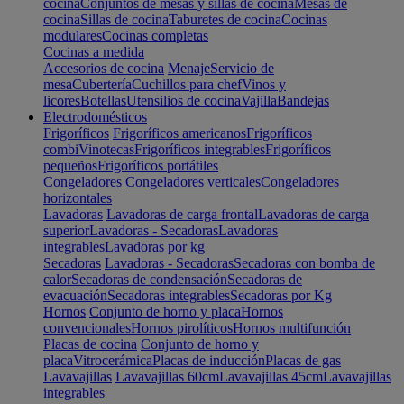
cocina
Conjuntos de mesas y sillas de cocina
Mesas de
cocina
Sillas de cocina
Taburetes de cocina
Cocinas
modulares
Cocinas completas
Cocinas a medida
Accesorios de cocina
Menaje
Servicio de
mesa
Cubertería
Cuchillos para chef
Vinos y
licores
Botellas
Utensilios de cocina
Vajilla
Bandejas
Electrodomésticos
Frigoríficos
Frigoríficos americanos
Frigoríficos
combi
Vinotecas
Frigoríficos integrables
Frigoríficos
pequeños
Frigoríficos portátiles
Congeladores
Congeladores verticales
Congeladores
horizontales
Lavadoras
Lavadoras de carga frontal
Lavadoras de carga
superior
Lavadoras - Secadoras
Lavadoras
integrables
Lavadoras por kg
Secadoras
Lavadoras - Secadoras
Secadoras con bomba de
calor
Secadoras de condensación
Secadoras de
evacuación
Secadoras integrables
Secadoras por Kg
Hornos
Conjunto de horno y placa
Hornos
convencionales
Hornos pirolíticos
Hornos multifunción
Placas de cocina
Conjunto de horno y
placa
Vitrocerámica
Placas de inducción
Placas de gas
Lavavajillas
Lavavajillas 60cm
Lavavajillas 45cm
Lavavajillas
integrables