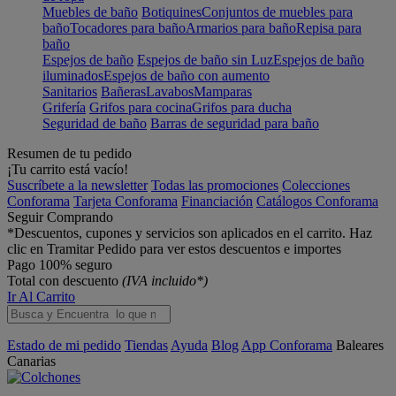
Muebles de baño
Botiquines
Conjuntos de muebles para
baño
Tocadores para baño
Armarios para baño
Repisa para
baño
Espejos de baño
Espejos de baño sin Luz
Espejos de baño
iluminados
Espejos de baño con aumento
Sanitarios
Bañeras
Lavabos
Mamparas
Grifería
Grifos para cocina
Grifos para ducha
Seguridad de baño
Barras de seguridad para baño
Resumen de tu pedido
¡Tu carrito está vacío!
Suscríbete a la newsletter
Todas las promociones
Colecciones
Conforama
Tarjeta Conforama
Financiación
Catálogos Conforama
Seguir Comprando
*Descuentos, cupones y servicios son aplicados en el carrito. Haz
clic en Tramitar Pedido para ver estos descuentos e importes
Pago 100% seguro
Total con descuento
(IVA incluido*)
Ir Al Carrito
Estado de mi pedido
Tiendas
Ayuda
Blog
App Conforama
Baleares
Canarias