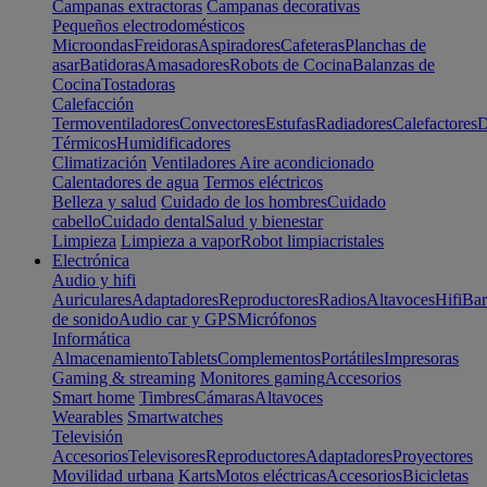
Campanas extractoras
Campanas decorativas
Pequeños electrodomésticos
Microondas
Freidoras
Aspiradores
Cafeteras
Planchas de
asar
Batidoras
Amasadores
Robots de Cocina
Balanzas de
Cocina
Tostadoras
Calefacción
Termoventiladores
Convectores
Estufas
Radiadores
Calefactores
D
Térmicos
Humidificadores
Climatización
Ventiladores
Aire acondicionado
Calentadores de agua
Termos eléctricos
Belleza y salud
Cuidado de los hombres
Cuidado
cabello
Cuidado dental
Salud y bienestar
Limpieza
Limpieza a vapor
Robot limpiacristales
Electrónica
Audio y hifi
Auriculares
Adaptadores
Reproductores
Radios
Altavoces
Hifi
Bar
de sonido
Audio car y GPS
Micrófonos
Informática
Almacenamiento
Tablets
Complementos
Portátiles
Impresoras
Gaming & streaming
Monitores gaming
Accesorios
Smart home
Timbres
Cámaras
Altavoces
Wearables
Smartwatches
Televisión
Accesorios
Televisores
Reproductores
Adaptadores
Proyectores
Movilidad urbana
Karts
Motos eléctricas
Accesorios
Bicicletas