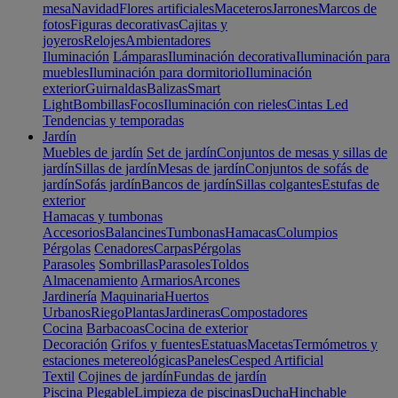
mesa
Navidad
Flores artificiales
Maceteros
Jarrones
Marcos de
fotos
Figuras decorativas
Cajitas y
joyeros
Relojes
Ambientadores
Iluminación
Lámparas
Iluminación decorativa
Iluminación para
muebles
Iluminación para dormitorio
Iluminación
exterior
Guirnaldas
Balizas
Smart
Light
Bombillas
Focos
Iluminación con rieles
Cintas Led
Tendencias y temporadas
Jardín
Muebles de jardín
Set de jardín
Conjuntos de mesas y sillas de
jardín
Sillas de jardín
Mesas de jardín
Conjuntos de sofás de
jardín
Sofás jardín
Bancos de jardín
Sillas colgantes
Estufas de
exterior
Hamacas y tumbonas
Accesorios
Balancines
Tumbonas
Hamacas
Columpios
Pérgolas
Cenadores
Carpas
Pérgolas
Parasoles
Sombrillas
Parasoles
Toldos
Almacenamiento
Armarios
Arcones
Jardinería
Maquinaria
Huertos
Urbanos
Riego
Plantas
Jardineras
Compostadores
Cocina
Barbacoas
Cocina de exterior
Decoración
Grifos y fuentes
Estatuas
Macetas
Termómetros y
estaciones metereológicas
Paneles
Cesped Artificial
Textil
Cojines de jardín
Fundas de jardín
Piscina
Plegable
Limpieza de piscinas
Ducha
Hinchable