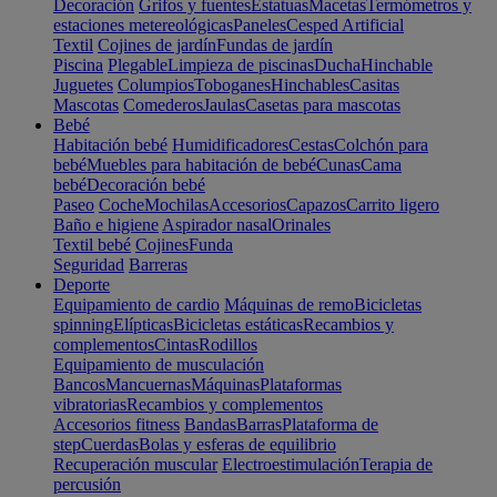
Decoración
Grifos y fuentes
Estatuas
Macetas
Termómetros y
estaciones metereológicas
Paneles
Cesped Artificial
Textil
Cojines de jardín
Fundas de jardín
Piscina
Plegable
Limpieza de piscinas
Ducha
Hinchable
Juguetes
Columpios
Toboganes
Hinchables
Casitas
Mascotas
Comederos
Jaulas
Casetas para mascotas
Bebé
Habitación bebé
Humidificadores
Cestas
Colchón para
bebé
Muebles para habitación de bebé
Cunas
Cama
bebé
Decoración bebé
Paseo
Coche
Mochilas
Accesorios
Capazos
Carrito ligero
Baño e higiene
Aspirador nasal
Orinales
Textil bebé
Cojines
Funda
Seguridad
Barreras
Deporte
Equipamiento de cardio
Máquinas de remo
Bicicletas
spinning
Elípticas
Bicicletas estáticas
Recambios y
complementos
Cintas
Rodillos
Equipamiento de musculación
Bancos
Mancuernas
Máquinas
Plataformas
vibratorias
Recambios y complementos
Accesorios fitness
Bandas
Barras
Plataforma de
step
Cuerdas
Bolas y esferas de equilibrio
Recuperación muscular
Electroestimulación
Terapia de
percusión