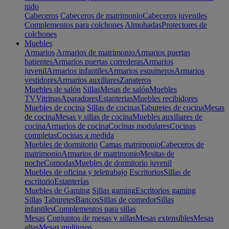
nido
Cabeceros
Cabeceros de matrimonio
Cabeceros juveniles
Complementos para colchones
Almohadas
Protectores de
colchones
Muebles
Armarios
Armarios de matrimonio
Armarios puertas
batientes
Armarios puertas correderas
Armarios
juvenil
Armarios infantiles
Armarios esquineros
Armarios
vestidores
Armarios auxiliares
Zapateros
Muebles de salón
Sillas
Mesas de salón
Muebles
TV
Vitrinas
Aparadores
Estanterias
Muebles recibidores
Muebles de cocina
Sillas de cocinas
Taburetes de cocina
Mesas
de cocina
Mesas y sillas de cocina
Muebles auxiliares de
cocina
Armarios de cocina
Cocinas modulares
Cocinas
completas
Cocinas a medida
Muebles de dormitorio
Camas matrimonio
Cabeceros de
matrimonio
Armarios de matrimonio
Mesitas de
noche
Comodas
Muebles de dormitorio juvenil
Muebles de oficina y teletrabajo
Escritorios
Sillas de
escritorio
Estanterías
Muebles de Gaming
Sillas gaming
Escritorios gaming
Sillas
Taburetes
Bancos
Sillas de comedor
Sillas
infantiles
Complementos para sillas
Mesas
Conjuntos de mesas y sillas
Mesas extensibles
Mesas
altas
Mesas multiusos