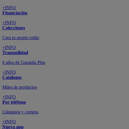
+INFO
Financiación
+INFO
Colecciones
Crea tu propio estilo
+INFO
Tranquilidad
6 años de Garantía Plus
+INFO
Catálogos
Miles de productos
+INFO
Por teléfono
Llámanos y compra
+INFO
Nueva app