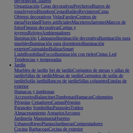
decorativas
Cuadros
Organización
Cajas decorativas
Percheros
Burros de
ropa
Joyeros
Biombos
Cestas
Baúles
Revisteros
Cajas
Objetos decorativos
Velas
Faroles
Centros de
mesa
Navidad
Flores artificiales
Maceteros
Jarrones
Marcos de
fotos
Figuras decorativas
Cajitas y
joyeros
Relojes
Ambientadores
Iluminación
Lámparas
Iluminación decorativa
Iluminación para
muebles
Iluminación para dormitorio
Iluminación
exterior
Guirnaldas
Balizas
Smart
Light
Bombillas
Focos
Iluminación con rieles
Cintas Led
Tendencias y temporadas
Jardín
Muebles de jardín
Set de jardín
Conjuntos de mesas y sillas de
jardín
Sillas de jardín
Mesas de jardín
Conjuntos de sofás de
jardín
Sofás jardín
Bancos de jardín
Sillas colgantes
Estufas de
exterior
Hamacas y tumbonas
Accesorios
Balancines
Tumbonas
Hamacas
Columpios
Pérgolas
Cenadores
Carpas
Pérgolas
Parasoles
Sombrillas
Parasoles
Toldos
Almacenamiento
Armarios
Arcones
Jardinería
Maquinaria
Huertos
Urbanos
Riego
Plantas
Jardineras
Compostadores
Cocina
Barbacoas
Cocina de exterior