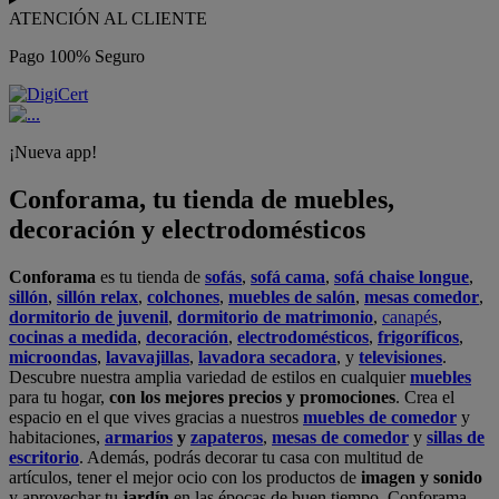
ATENCIÓN AL CLIENTE
Pago 100% Seguro
¡Nueva app!
Conforama, tu tienda de muebles,
decoración y electrodomésticos
Conforama
es tu tienda de
sofás
,
sofá cama
,
sofá chaise longue
,
sillón
,
sillón relax
,
colchones
,
muebles de salón
,
mesas comedor
,
dormitorio de juvenil
,
dormitorio de matrimonio
,
canapés
,
cocinas a medida
,
decoración
,
electrodomésticos
,
frigoríficos
,
microondas
,
lavavajillas
,
lavadora secadora
, y
televisiones
.
Descubre nuestra amplia variedad de estilos en cualquier
muebles
para tu hogar,
con los mejores precios y promociones
. Crea el
espacio en el que vives gracias a nuestros
muebles de comedor
y
habitaciones,
armarios
y
zapateros
,
mesas de comedor
y
sillas de
escritorio
. Además, podrás decorar tu casa con multitud de
artículos, tener el mejor ocio con los productos de
imagen y sonido
y aprovechar tu
jardín
en las épocas de buen tiempo. Conforama