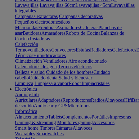
Lavavajillas
Lavavajillas 60cm
Lavavajillas 45cm
Lavavajillas
integrables
Campanas extractoras
Campanas decorativas
Pequeños electrodomésticos
Microondas
Freidoras
Aspiradores
Cafeteras
Planchas de
asar
Batidoras
Amasadores
Robots de Cocina
Balanzas de
Cocina
Tostadoras
Calefacción
Termoventiladores
Convectores
Estufas
Radiadores
Calefactores
D
Térmicos
Humidificadores
Climatización
Ventiladores
Aire acondicionado
Calentadores de agua
Termos eléctricos
Belleza y salud
Cuidado de los hombres
Cuidado
cabello
Cuidado dental
Salud y bienestar
Limpieza
Limpieza a vapor
Robot limpiacristales
Electrónica
Audio y hifi
Auriculares
Adaptadores
Reproductores
Radios
Altavoces
Hifi
Bar
de sonido
Audio car y GPS
Micrófonos
Informática
Almacenamiento
Tablets
Complementos
Portátiles
Impresoras
Gaming & streaming
Monitores gaming
Accesorios
Smart home
Timbres
Cámaras
Altavoces
Wearables
Smartwatches