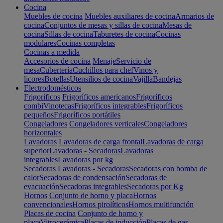
Cocina
Muebles de cocina
Muebles auxiliares de cocina
Armarios de
cocina
Conjuntos de mesas y sillas de cocina
Mesas de
cocina
Sillas de cocina
Taburetes de cocina
Cocinas
modulares
Cocinas completas
Cocinas a medida
Accesorios de cocina
Menaje
Servicio de
mesa
Cubertería
Cuchillos para chef
Vinos y
licores
Botellas
Utensilios de cocina
Vajilla
Bandejas
Electrodomésticos
Frigoríficos
Frigoríficos americanos
Frigoríficos
combi
Vinotecas
Frigoríficos integrables
Frigoríficos
pequeños
Frigoríficos portátiles
Congeladores
Congeladores verticales
Congeladores
horizontales
Lavadoras
Lavadoras de carga frontal
Lavadoras de carga
superior
Lavadoras - Secadoras
Lavadoras
integrables
Lavadoras por kg
Secadoras
Lavadoras - Secadoras
Secadoras con bomba de
calor
Secadoras de condensación
Secadoras de
evacuación
Secadoras integrables
Secadoras por Kg
Hornos
Conjunto de horno y placa
Hornos
convencionales
Hornos pirolíticos
Hornos multifunción
Placas de cocina
Conjunto de horno y
placa
Vitrocerámica
Placas de inducción
Placas de gas