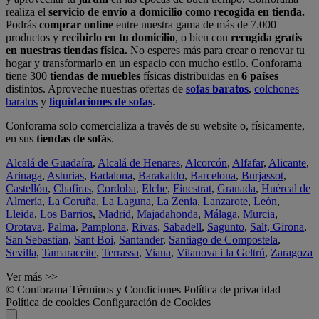
realiza el
servicio de envío a domicilio como recogida en tienda.
Podrás
comprar online
entre nuestra gama de más de 7.000
productos y
recibirlo en tu domicilio
, o bien con
recogida gratis
en nuestras tiendas física.
No esperes más para crear o renovar tu
hogar y transformarlo en un espacio con mucho estilo. Conforama
tiene 300
tiendas de muebles
físicas distribuidas en
6 países
distintos. Aproveche nuestras ofertas de
sofas baratos
,
colchones
baratos
y
liquidaciones de sofas
.
Conforama solo comercializa a través de su website o, físicamente,
en sus
tiendas de sofás
.
Alcalá de Guadaíra
,
Alcalá de Henares
,
Alcorcón
,
Alfafar
,
Alicante
,
Arinaga
,
Asturias
,
Badalona
,
Barakaldo
,
Barcelona
,
Burjassot
,
Castellón
,
Chafiras
,
Cordoba
,
Elche
,
Finestrat
,
Granada
,
Huércal de
Almería
,
La Coruña
,
La Laguna
,
La Zenia
,
Lanzarote
,
León
,
Lleida
,
Los Barrios
,
Madrid
,
Majadahonda
,
Málaga
,
Murcia
,
Orotava
,
Palma
,
Pamplona
,
Rivas
,
Sabadell
,
Sagunto
,
Salt, Girona
,
San Sebastian
,
Sant Boi
,
Santander
,
Santiago de Compostela
,
Sevilla
,
Tamaraceite
,
Terrassa
,
Viana
,
Vilanova i la Geltrú
,
Zaragoza
Ver más >>
© Conforama
Términos y Condiciones
Política de privacidad
Política de cookies
Configuración de Cookies