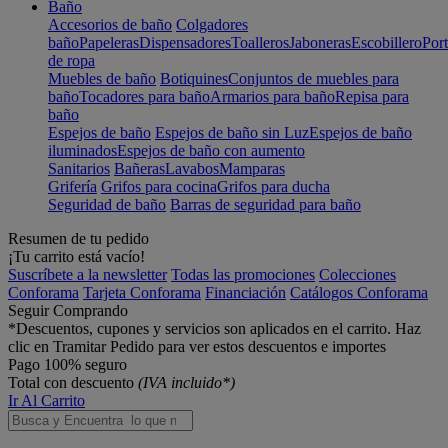
Baño
Accesorios de baño
Colgadores
baño
Papeleras
Dispensadores
Toalleros
Jaboneras
Escobillero
Port
de ropa
Muebles de baño
Botiquines
Conjuntos de muebles para
baño
Tocadores para baño
Armarios para baño
Repisa para
baño
Espejos de baño
Espejos de baño sin Luz
Espejos de baño
iluminados
Espejos de baño con aumento
Sanitarios
Bañeras
Lavabos
Mamparas
Grifería
Grifos para cocina
Grifos para ducha
Seguridad de baño
Barras de seguridad para baño
Resumen de tu pedido
¡Tu carrito está vacío!
Suscríbete a la newsletter
Todas las promociones
Colecciones
Conforama
Tarjeta Conforama
Financiación
Catálogos Conforama
Seguir Comprando
*Descuentos, cupones y servicios son aplicados en el carrito. Haz
clic en Tramitar Pedido para ver estos descuentos e importes
Pago 100% seguro
Total con descuento
(IVA incluido*)
Ir Al Carrito