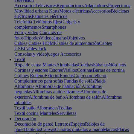
Televisión
Accesorios
Televisores
Reproductores
Adaptadores
Proyectores
Movilidad urbana
Karts
Motos eléctricas
Accesorios
Bicicletas
eléctricas
Patinetes eléctricos
Telefonía
Teléfonos fijos
Gadgets y
complementos
Smartphones
Foto y vídeo
Cámaras de
fotos
Trípodes
Videocámaras
Objetivos
Cables
Cables HDMI
Cables de alimentación
Cables
USB
Cables Jack
Consolas y videojuegos
Accesorios
Textil
Ropa de cama
Mantas
Almohadas
Colchas
Sábanas
Nórdicos
Cortinas y estores
Estores
Visillos
Cortinas
Barras de cortina
Cojines
Relleno
Exterior
Fundas
Cojín con relleno
Complementos para sofás
Fundas de sofás
Plaids
Alfombras
Alfombras de habitación
Alfombras
pequeñas
Alfombras antideslizantes
Alfombras de
exterior
Alfombras de baño
Alfombras de salón
Alfombras
infantiles
Textil baño
Albornoces
Toallas
Textil cocina
Manteles
Servilletas
Decoración
Decoración de pared
Letreros
Espejos
Relojes de
pared
Tableros
Canvas
Cuadros pintados a mano
Marcos
Placas