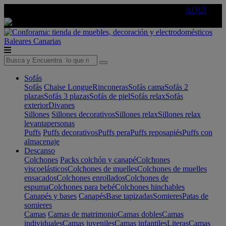
🔵Cambia tu electro con
-10% EXTRA
de descuento ☑️
AQUÍ
Baleares
Canarias
Sofás
Sofás
Chaise Longue
Rinconeras
Sofás cama
Sofás 2
plazas
Sofás 3 plazas
Sofás de piel
Sofás relax
Sofás
exterior
Divanes
Sillones
Sillones decorativos
Sillones relax
Sillones relax
levantapersonas
Puffs
Puffs decorativos
Puffs pera
Puffs reposapiés
Puffs con
almacenaje
Descanso
Colchones
Packs colchón y canapé
Colchones
viscoelásticos
Colchones de muelles
Colchones de muelles
ensacados
Colchones enrollados
Colchones de
espuma
Colchones para bebé
Colchones hinchables
Canapés y bases
Canapés
Base tapizadas
Somieres
Patas de
somieres
Camas
Camas de matrimonio
Camas dobles
Camas
individuales
Camas juveniles
Camas infantiles
Literas
Camas