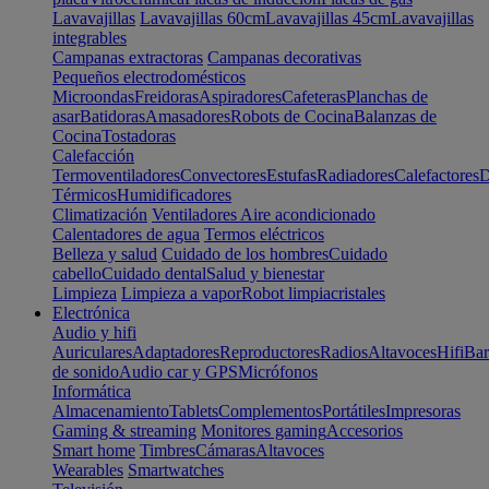
Lavavajillas
Lavavajillas 60cm
Lavavajillas 45cm
Lavavajillas
integrables
Campanas extractoras
Campanas decorativas
Pequeños electrodomésticos
Microondas
Freidoras
Aspiradores
Cafeteras
Planchas de
asar
Batidoras
Amasadores
Robots de Cocina
Balanzas de
Cocina
Tostadoras
Calefacción
Termoventiladores
Convectores
Estufas
Radiadores
Calefactores
D
Térmicos
Humidificadores
Climatización
Ventiladores
Aire acondicionado
Calentadores de agua
Termos eléctricos
Belleza y salud
Cuidado de los hombres
Cuidado
cabello
Cuidado dental
Salud y bienestar
Limpieza
Limpieza a vapor
Robot limpiacristales
Electrónica
Audio y hifi
Auriculares
Adaptadores
Reproductores
Radios
Altavoces
Hifi
Bar
de sonido
Audio car y GPS
Micrófonos
Informática
Almacenamiento
Tablets
Complementos
Portátiles
Impresoras
Gaming & streaming
Monitores gaming
Accesorios
Smart home
Timbres
Cámaras
Altavoces
Wearables
Smartwatches