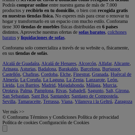
Podrás
comprar online
entre nuestra gama de más de 7.000
productos y
recibirlo en tu domicilio
, o bien con
recogida gratis
en nuestras tiendas física.
No esperes más para crear o renovar tu
hogar y transformarlo en un espacio con mucho estilo. Conforama
tiene 300
tiendas de muebles
físicas distribuidas en
6 países
distintos. Aproveche nuestras ofertas de
sofas baratos
,
colchones
baratos
y
liquidaciones de sofas
.
Conforama solo comercializa a través de su website o, físicamente,
en sus
tiendas de sofás
.
Alcalá de Guadaíra
,
Alcalá de Henares
,
Alcorcón
,
Alfafar
,
Alicante
,
Arinaga
,
Asturias
,
Badalona
,
Barakaldo
,
Barcelona
,
Burjassot
,
Castellón
,
Chafiras
,
Cordoba
,
Elche
,
Finestrat
,
Granada
,
Huércal de
Almería
,
La Coruña
,
La Laguna
,
La Zenia
,
Lanzarote
,
León
,
Lleida
,
Los Barrios
,
Madrid
,
Majadahonda
,
Málaga
,
Murcia
,
Orotava
,
Palma
,
Pamplona
,
Rivas
,
Sabadell
,
Sagunto
,
Salt, Girona
,
San Sebastian
,
Sant Boi
,
Santander
,
Santiago de Compostela
,
Sevilla
,
Tamaraceite
,
Terrassa
,
Viana
,
Vilanova i la Geltrú
,
Zaragoza
Ver más >>
© Conforama
Términos y Condiciones
Política de privacidad
Política de cookies
Configuración de Cookies