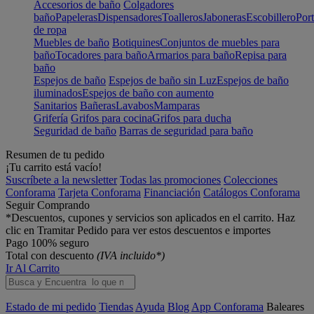
Accesorios de baño
Colgadores
baño
Papeleras
Dispensadores
Toalleros
Jaboneras
Escobillero
Port
de ropa
Muebles de baño
Botiquines
Conjuntos de muebles para
baño
Tocadores para baño
Armarios para baño
Repisa para
baño
Espejos de baño
Espejos de baño sin Luz
Espejos de baño
iluminados
Espejos de baño con aumento
Sanitarios
Bañeras
Lavabos
Mamparas
Grifería
Grifos para cocina
Grifos para ducha
Seguridad de baño
Barras de seguridad para baño
Resumen de tu pedido
¡Tu carrito está vacío!
Suscríbete a la newsletter
Todas las promociones
Colecciones
Conforama
Tarjeta Conforama
Financiación
Catálogos Conforama
Seguir Comprando
*Descuentos, cupones y servicios son aplicados en el carrito. Haz
clic en Tramitar Pedido para ver estos descuentos e importes
Pago 100% seguro
Total con descuento
(IVA incluido*)
Ir Al Carrito
Estado de mi pedido
Tiendas
Ayuda
Blog
App Conforama
Baleares