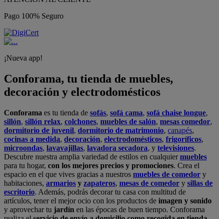
Pago 100% Seguro
¡Nueva app!
Conforama, tu tienda de muebles,
decoración y electrodomésticos
Conforama
es tu tienda de
sofás
,
sofá cama
,
sofá chaise longue
,
sillón
,
sillón relax
,
colchones
,
muebles de salón
,
mesas comedor
,
dormitorio de juvenil
,
dormitorio de matrimonio
,
canapés
,
cocinas a medida
,
decoración
,
electrodomésticos
,
frigoríficos
,
microondas
,
lavavajillas
,
lavadora secadora
, y
televisiones
.
Descubre nuestra amplia variedad de estilos en cualquier
muebles
para tu hogar,
con los mejores precios y promociones
. Crea el
espacio en el que vives gracias a nuestros
muebles de comedor
y
habitaciones,
armarios
y
zapateros
,
mesas de comedor
y
sillas de
escritorio
. Además, podrás decorar tu casa con multitud de
artículos, tener el mejor ocio con los productos de
imagen y sonido
y aprovechar tu
jardín
en las épocas de buen tiempo. Conforama
realiza el
servicio de envío a domicilio como recogida en tienda.