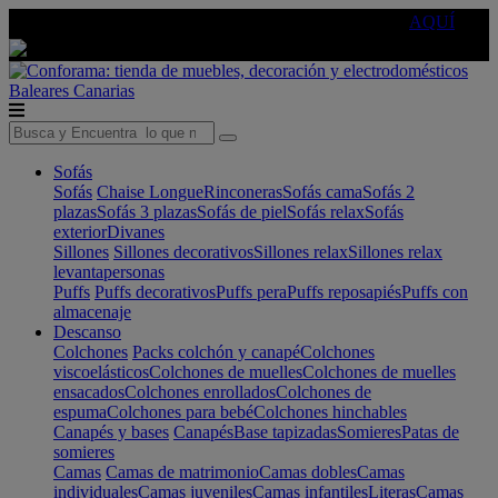
🔵Cambia tu electro con
-10% EXTRA
de descuento ☑️
AQUÍ
Baleares
Canarias
Sofás
Sofás
Chaise Longue
Rinconeras
Sofás cama
Sofás 2
plazas
Sofás 3 plazas
Sofás de piel
Sofás relax
Sofás
exterior
Divanes
Sillones
Sillones decorativos
Sillones relax
Sillones relax
levantapersonas
Puffs
Puffs decorativos
Puffs pera
Puffs reposapiés
Puffs con
almacenaje
Descanso
Colchones
Packs colchón y canapé
Colchones
viscoelásticos
Colchones de muelles
Colchones de muelles
ensacados
Colchones enrollados
Colchones de
espuma
Colchones para bebé
Colchones hinchables
Canapés y bases
Canapés
Base tapizadas
Somieres
Patas de
somieres
Camas
Camas de matrimonio
Camas dobles
Camas
individuales
Camas juveniles
Camas infantiles
Literas
Camas