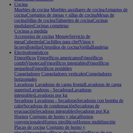
Cocina
Muebles de cocina
Muebles auxiliares de cocina
Armarios de
cocina
Conjuntos de mesas y sillas de cocina
Mesas de
cocina
Sillas de cocina
Taburetes de cocina
Cocinas
modulares
Cocinas completas
Cocinas a medida
Accesorios de cocina
Menaje
Servicio de
mesa
Cubertería
Cuchillos para chef
Vinos y
licores
Botellas
Utensilios de cocina
Vajilla
Bandejas
Electrodomésticos
Frigoríficos
Frigoríficos americanos
Frigoríficos
combi
Vinotecas
Frigoríficos integrables
Frigoríficos
pequeños
Frigoríficos portátiles
Congeladores
Congeladores verticales
Congeladores
horizontales
Lavadoras
Lavadoras de carga frontal
Lavadoras de carga
superior
Lavadoras - Secadoras
Lavadoras
integrables
Lavadoras por kg
Secadoras
Lavadoras - Secadoras
Secadoras con bomba de
calor
Secadoras de condensación
Secadoras de
evacuación
Secadoras integrables
Secadoras por Kg
Hornos
Conjunto de horno y placa
Hornos
convencionales
Hornos pirolíticos
Hornos multifunción
Placas de cocina
Conjunto de horno y
placa
Vitrocerámica
Placas de inducción
Placas de gas