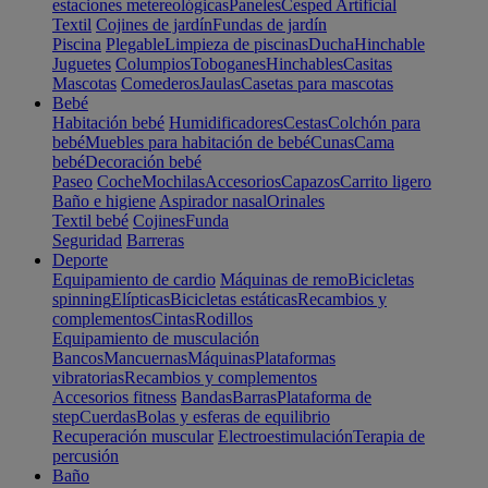
estaciones metereológicas
Paneles
Cesped Artificial
Textil
Cojines de jardín
Fundas de jardín
Piscina
Plegable
Limpieza de piscinas
Ducha
Hinchable
Juguetes
Columpios
Toboganes
Hinchables
Casitas
Mascotas
Comederos
Jaulas
Casetas para mascotas
Bebé
Habitación bebé
Humidificadores
Cestas
Colchón para
bebé
Muebles para habitación de bebé
Cunas
Cama
bebé
Decoración bebé
Paseo
Coche
Mochilas
Accesorios
Capazos
Carrito ligero
Baño e higiene
Aspirador nasal
Orinales
Textil bebé
Cojines
Funda
Seguridad
Barreras
Deporte
Equipamiento de cardio
Máquinas de remo
Bicicletas
spinning
Elípticas
Bicicletas estáticas
Recambios y
complementos
Cintas
Rodillos
Equipamiento de musculación
Bancos
Mancuernas
Máquinas
Plataformas
vibratorias
Recambios y complementos
Accesorios fitness
Bandas
Barras
Plataforma de
step
Cuerdas
Bolas y esferas de equilibrio
Recuperación muscular
Electroestimulación
Terapia de
percusión
Baño