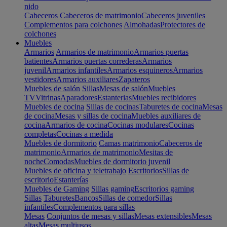
nido
Cabeceros
Cabeceros de matrimonio
Cabeceros juveniles
Complementos para colchones
Almohadas
Protectores de
colchones
Muebles
Armarios
Armarios de matrimonio
Armarios puertas
batientes
Armarios puertas correderas
Armarios
juvenil
Armarios infantiles
Armarios esquineros
Armarios
vestidores
Armarios auxiliares
Zapateros
Muebles de salón
Sillas
Mesas de salón
Muebles
TV
Vitrinas
Aparadores
Estanterias
Muebles recibidores
Muebles de cocina
Sillas de cocinas
Taburetes de cocina
Mesas
de cocina
Mesas y sillas de cocina
Muebles auxiliares de
cocina
Armarios de cocina
Cocinas modulares
Cocinas
completas
Cocinas a medida
Muebles de dormitorio
Camas matrimonio
Cabeceros de
matrimonio
Armarios de matrimonio
Mesitas de
noche
Comodas
Muebles de dormitorio juvenil
Muebles de oficina y teletrabajo
Escritorios
Sillas de
escritorio
Estanterías
Muebles de Gaming
Sillas gaming
Escritorios gaming
Sillas
Taburetes
Bancos
Sillas de comedor
Sillas
infantiles
Complementos para sillas
Mesas
Conjuntos de mesas y sillas
Mesas extensibles
Mesas
altas
Mesas multiusos