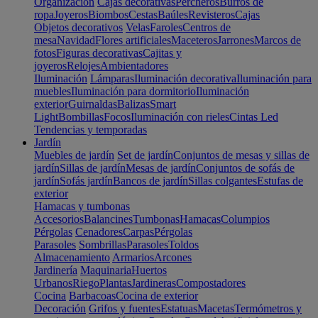
Organización
Cajas decorativas
Percheros
Burros de
ropa
Joyeros
Biombos
Cestas
Baúles
Revisteros
Cajas
Objetos decorativos
Velas
Faroles
Centros de
mesa
Navidad
Flores artificiales
Maceteros
Jarrones
Marcos de
fotos
Figuras decorativas
Cajitas y
joyeros
Relojes
Ambientadores
Iluminación
Lámparas
Iluminación decorativa
Iluminación para
muebles
Iluminación para dormitorio
Iluminación
exterior
Guirnaldas
Balizas
Smart
Light
Bombillas
Focos
Iluminación con rieles
Cintas Led
Tendencias y temporadas
Jardín
Muebles de jardín
Set de jardín
Conjuntos de mesas y sillas de
jardín
Sillas de jardín
Mesas de jardín
Conjuntos de sofás de
jardín
Sofás jardín
Bancos de jardín
Sillas colgantes
Estufas de
exterior
Hamacas y tumbonas
Accesorios
Balancines
Tumbonas
Hamacas
Columpios
Pérgolas
Cenadores
Carpas
Pérgolas
Parasoles
Sombrillas
Parasoles
Toldos
Almacenamiento
Armarios
Arcones
Jardinería
Maquinaria
Huertos
Urbanos
Riego
Plantas
Jardineras
Compostadores
Cocina
Barbacoas
Cocina de exterior
Decoración
Grifos y fuentes
Estatuas
Macetas
Termómetros y