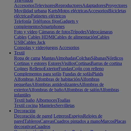
Televisión
Accesorios
Televisores
Reproductores
Adaptadores
Proyectores
Movilidad urbana
Karts
Motos eléctricas
Accesorios
Bicicletas
eléctricas
Patinetes eléctricos
Telefonía
Teléfonos fijos
Gadgets y
complementos
Smartphones
Foto y vídeo
Cámaras de fotos
Trípodes
Videocámaras
Cables
Cables HDMI
Cables de alimentación
Cables
USB
Cables Jack
Consolas y videojuegos
Accesorios
Textil
Ropa de cama
Mantas
Almohadas
Colchas
Sábanas
Nórdicos
Cortinas y estores
Estores
Visillos
Cortinas
Barras de cortina
Cojines
Relleno
Exterior
Fundas
Cojín con relleno
Complementos para sofás
Fundas de sofás
Plaids
Alfombras
Alfombras de habitación
Alfombras
pequeñas
Alfombras antideslizantes
Alfombras de
exterior
Alfombras de baño
Alfombras de salón
Alfombras
infantiles
Textil baño
Albornoces
Toallas
Textil cocina
Manteles
Servilletas
Decoración
Decoración de pared
Letreros
Espejos
Relojes de
pared
Tableros
Canvas
Cuadros pintados a mano
Marcos
Placas
decorativas
Cuadros