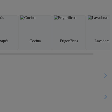
napés
Cocina
Frigoríficos
Lavadoras