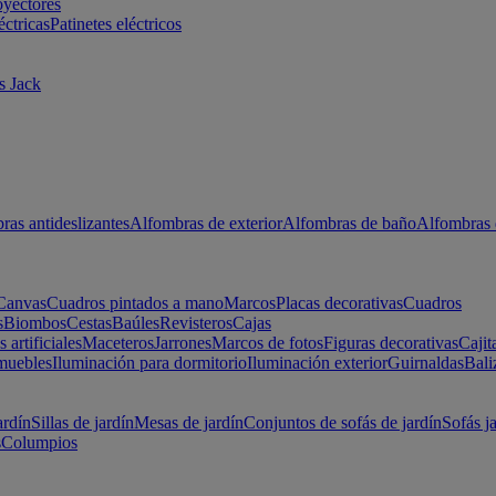
oyectores
éctricas
Patinetes eléctricos
s Jack
ras antideslizantes
Alfombras de exterior
Alfombras de baño
Alfombras 
Canvas
Cuadros pintados a mano
Marcos
Placas decorativas
Cuadros
s
Biombos
Cestas
Baúles
Revisteros
Cajas
s artificiales
Maceteros
Jarrones
Marcos de fotos
Figuras decorativas
Cajit
muebles
Iluminación para dormitorio
Iluminación exterior
Guirnaldas
Bali
ardín
Sillas de jardín
Mesas de jardín
Conjuntos de sofás de jardín
Sofás j
s
Columpios