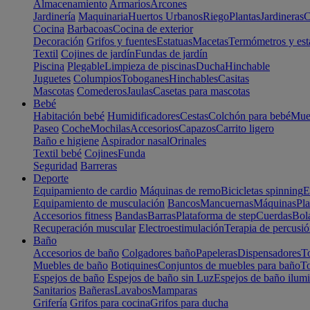
Almacenamiento
Armarios
Arcones
Jardinería
Maquinaria
Huertos Urbanos
Riego
Plantas
Jardineras
C
Cocina
Barbacoas
Cocina de exterior
Decoración
Grifos y fuentes
Estatuas
Macetas
Termómetros y est
Textil
Cojines de jardín
Fundas de jardín
Piscina
Plegable
Limpieza de piscinas
Ducha
Hinchable
Juguetes
Columpios
Toboganes
Hinchables
Casitas
Mascotas
Comederos
Jaulas
Casetas para mascotas
Bebé
Habitación bebé
Humidificadores
Cestas
Colchón para bebé
Mueb
Paseo
Coche
Mochilas
Accesorios
Capazos
Carrito ligero
Baño e higiene
Aspirador nasal
Orinales
Textil bebé
Cojines
Funda
Seguridad
Barreras
Deporte
Equipamiento de cardio
Máquinas de remo
Bicicletas spinning
E
Equipamiento de musculación
Bancos
Mancuernas
Máquinas
Pla
Accesorios fitness
Bandas
Barras
Plataforma de step
Cuerdas
Bola
Recuperación muscular
Electroestimulación
Terapia de percusi
Baño
Accesorios de baño
Colgadores baño
Papeleras
Dispensadores
To
Muebles de baño
Botiquines
Conjuntos de muebles para baño
To
Espejos de baño
Espejos de baño sin Luz
Espejos de baño ilum
Sanitarios
Bañeras
Lavabos
Mamparas
Grifería
Grifos para cocina
Grifos para ducha