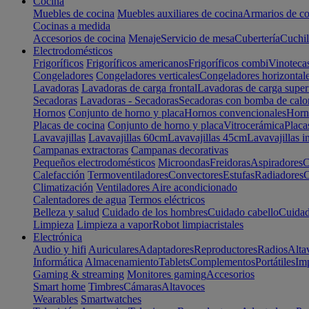
Cocina
Muebles de cocina
Muebles auxiliares de cocina
Armarios de co
Cocinas a medida
Accesorios de cocina
Menaje
Servicio de mesa
Cubertería
Cuchil
Electrodomésticos
Frigoríficos
Frigoríficos americanos
Frigoríficos combi
Vinoteca
Congeladores
Congeladores verticales
Congeladores horizontal
Lavadoras
Lavadoras de carga frontal
Lavadoras de carga super
Secadoras
Lavadoras - Secadoras
Secadoras con bomba de calo
Hornos
Conjunto de horno y placa
Hornos convencionales
Horno
Placas de cocina
Conjunto de horno y placa
Vitrocerámica
Placa
Lavavajillas
Lavavajillas 60cm
Lavavajillas 45cm
Lavavajillas i
Campanas extractoras
Campanas decorativas
Pequeños electrodomésticos
Microondas
Freidoras
Aspiradores
C
Calefacción
Termoventiladores
Convectores
Estufas
Radiadores
C
Climatización
Ventiladores
Aire acondicionado
Calentadores de agua
Termos eléctricos
Belleza y salud
Cuidado de los hombres
Cuidado cabello
Cuidad
Limpieza
Limpieza a vapor
Robot limpiacristales
Electrónica
Audio y hifi
Auriculares
Adaptadores
Reproductores
Radios
Alta
Informática
Almacenamiento
Tablets
Complementos
Portátiles
Im
Gaming & streaming
Monitores gaming
Accesorios
Smart home
Timbres
Cámaras
Altavoces
Wearables
Smartwatches