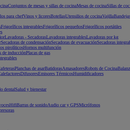
cina
Conjuntos de mesas y sillas de cocina
Mesas de cocina
Sillas de coc
los para chef
Vinos y licores
Botellas
Utensilios de cocina
Vajilla
Bandeja
s
Frigoríficos integrables
Frigoríficos pequeños
Frigoríficos portátiles
es
ior
Lavadoras - Secadoras
Lavadoras integrables
Lavadoras por kg
r
Secadoras de condensación
Secadoras de evacuación
Secadoras integra
s pirolíticos
Hornos multifunción
s de inducción
Placas de gas
ntegrables
afeteras
Planchas de asar
Batidoras
Amasadores
Robots de Cocina
Balanz
alefactores
Difusores
Emisores Térmicos
Humidificadores
o dental
Salud y bienestar
voces
Hifi
Barras de sonido
Audio car y GPS
Micrófonos
presoras