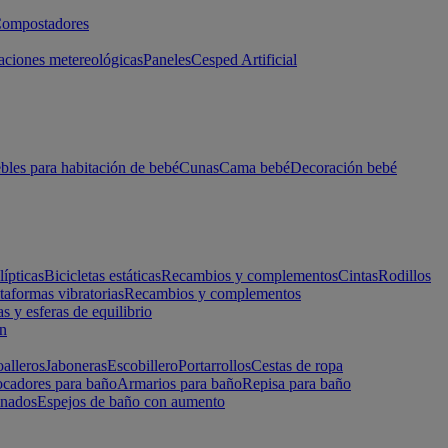
ompostadores
aciones metereológicas
Paneles
Cesped Artificial
les para habitación de bebé
Cunas
Cama bebé
Decoración bebé
lípticas
Bicicletas estáticas
Recambios y complementos
Cintas
Rodillos
taformas vibratorias
Recambios y complementos
s y esferas de equilibrio
ón
alleros
Jaboneras
Escobillero
Portarrollos
Cestas de ropa
cadores para baño
Armarios para baño
Repisa para baño
inados
Espejos de baño con aumento