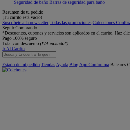
Seguridad de baño
Barras de seguridad para baño
Resumen de tu pedido
¡Tu carrito está vacío!
Suscríbete a la newsletter
Todas las promociones
Colecciones Confo
Seguir Comprando
*Descuentos, cupones y servicios son aplicados en el carrito. Haz cli
Pago 100% seguro
Total con descuento
(IVA incluido*)
Ir Al Carrito
Estado de mi pedido
Tiendas
Ayuda
Blog
App Conforama
Baleares
C