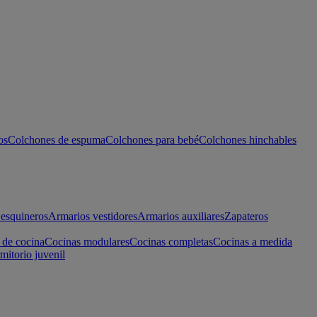
os
Colchones de espuma
Colchones para bebé
Colchones hinchables
esquineros
Armarios vestidores
Armarios auxiliares
Zapateros
 de cocina
Cocinas modulares
Cocinas completas
Cocinas a medida
mitorio juvenil