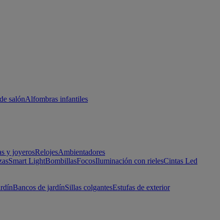
de salón
Alfombras infantiles
as y joyeros
Relojes
Ambientadores
zas
Smart Light
Bombillas
Focos
Iluminación con rieles
Cintas Led
ardín
Bancos de jardín
Sillas colgantes
Estufas de exterior