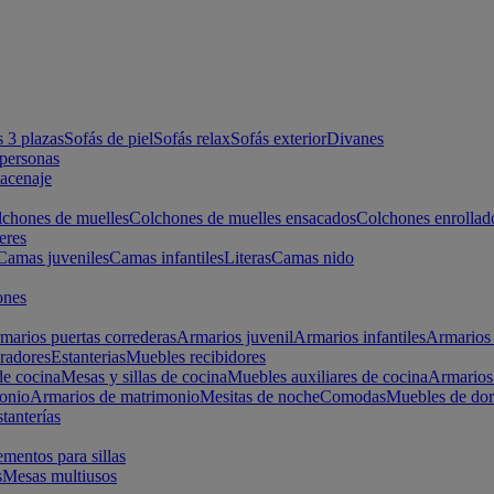
s 3 plazas
Sofás de piel
Sofás relax
Sofás exterior
Divanes
apersonas
macenaje
chones de muelles
Colchones de muelles ensacados
Colchones enrollad
eres
Camas juveniles
Camas infantiles
Literas
Camas nido
ones
marios puertas correderas
Armarios juvenil
Armarios infantiles
Armarios 
radores
Estanterias
Muebles recibidores
e cocina
Mesas y sillas de cocina
Muebles auxiliares de cocina
Armarios
onio
Armarios de matrimonio
Mesitas de noche
Comodas
Muebles de dor
tanterías
entos para sillas
s
Mesas multiusos