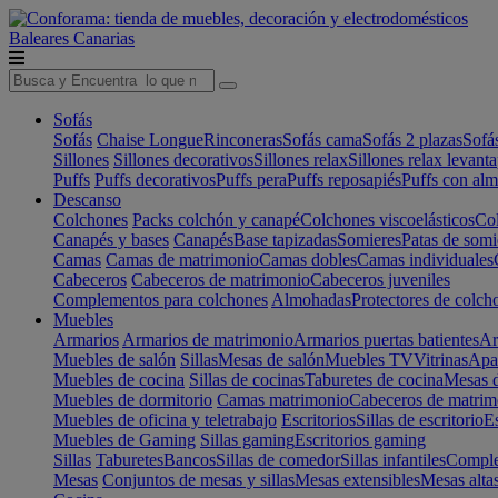
Baleares
Canarias
Sofás
Sofás
Chaise Longue
Rinconeras
Sofás cama
Sofás 2 plazas
Sofá
Sillones
Sillones decorativos
Sillones relax
Sillones relax levant
Puffs
Puffs decorativos
Puffs pera
Puffs reposapiés
Puffs con al
Descanso
Colchones
Packs colchón y canapé
Colchones viscoelásticos
Col
Canapés y bases
Canapés
Base tapizadas
Somieres
Patas de somi
Camas
Camas de matrimonio
Camas dobles
Camas individuales
Cabeceros
Cabeceros de matrimonio
Cabeceros juveniles
Complementos para colchones
Almohadas
Protectores de colch
Muebles
Armarios
Armarios de matrimonio
Armarios puertas batientes
Ar
Muebles de salón
Sillas
Mesas de salón
Muebles TV
Vitrinas
Apa
Muebles de cocina
Sillas de cocinas
Taburetes de cocina
Mesas d
Muebles de dormitorio
Camas matrimonio
Cabeceros de matrim
Muebles de oficina y teletrabajo
Escritorios
Sillas de escritorio
Es
Muebles de Gaming
Sillas gaming
Escritorios gaming
Sillas
Taburetes
Bancos
Sillas de comedor
Sillas infantiles
Complem
Mesas
Conjuntos de mesas y sillas
Mesas extensibles
Mesas alta