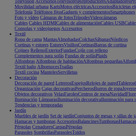
Televisión
Accesorios
Televisores
Reproductores
Adaptadores
Pr
Movilidad urbana
Karts
Motos eléctricas
Accesorios
Bicicletas el
Telefonía
Teléfonos fijos
Gadgets y complementos
Smartphones
Foto y vídeo
Cámaras de fotos
Trípodes
Videocámaras
Cables
Cables HDMI
Cables de alimentación
Cables USB
Cable
Consolas y videojuegos
Accesorios
Textil
Ropa de cama
Mantas
Almohadas
Colchas
Sábanas
Nórdicos
Cortinas y estores
Estores
Visillos
Cortinas
Barras de cortina
Cojines
Relleno
Exterior
Fundas
Cojín con relleno
Complementos para sofás
Fundas de sofás
Plaids
Alfombras
Alfombras de habitación
Alfombras pequeñas
Alfomb
Textil baño
Albornoces
Toallas
Textil cocina
Manteles
Servilletas
Decoración
Decoración de pared
Letreros
Espejos
Relojes de pared
Tableros
Organización
Cajas decorativas
Percheros
Burros de ropa
Joyero
Objetos decorativos
Velas
Faroles
Centros de mesa
Navidad
Flore
Iluminación
Lámparas
Iluminación decorativa
Iluminación para 
Tendencias y temporadas
Jardín
Muebles de jardín
Set de jardín
Conjuntos de mesas y sillas de j
Hamacas y tumbonas
Accesorios
Balancines
Tumbonas
Hamaca
Pérgolas
Cenadores
Carpas
Pérgolas
Parasoles
Sombrillas
Parasoles
Toldos