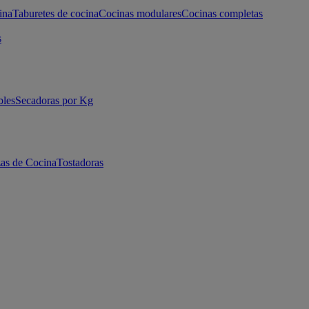
ina
Taburetes de cocina
Cocinas modulares
Cocinas completas
s
bles
Secadoras por Kg
as de Cocina
Tostadoras