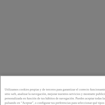
Utilizamos cookies propias y de terceros para garantizar el correcto funcionami
sitio web, analizar la navegación, mejorar nuestros servicios y mostrarte public
personalizada en función de tus hábitos de navegación. Puedes aceptar todas la
pulsando en “Aceptar”, o configurar tus preferencias para seleccionar qué tipos