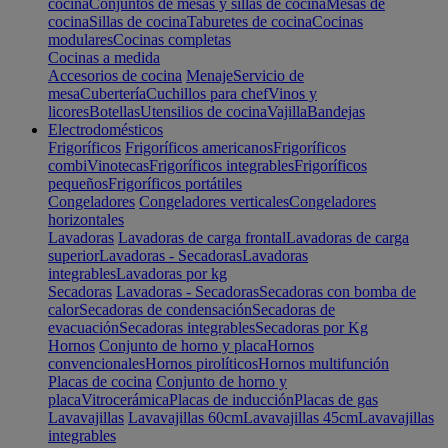
cocina
Conjuntos de mesas y sillas de cocina
Mesas de
cocina
Sillas de cocina
Taburetes de cocina
Cocinas
modulares
Cocinas completas
Cocinas a medida
Accesorios de cocina
Menaje
Servicio de
mesa
Cubertería
Cuchillos para chef
Vinos y
licores
Botellas
Utensilios de cocina
Vajilla
Bandejas
Electrodomésticos
Frigoríficos
Frigoríficos americanos
Frigoríficos
combi
Vinotecas
Frigoríficos integrables
Frigoríficos
pequeños
Frigoríficos portátiles
Congeladores
Congeladores verticales
Congeladores
horizontales
Lavadoras
Lavadoras de carga frontal
Lavadoras de carga
superior
Lavadoras - Secadoras
Lavadoras
integrables
Lavadoras por kg
Secadoras
Lavadoras - Secadoras
Secadoras con bomba de
calor
Secadoras de condensación
Secadoras de
evacuación
Secadoras integrables
Secadoras por Kg
Hornos
Conjunto de horno y placa
Hornos
convencionales
Hornos pirolíticos
Hornos multifunción
Placas de cocina
Conjunto de horno y
placa
Vitrocerámica
Placas de inducción
Placas de gas
Lavavajillas
Lavavajillas 60cm
Lavavajillas 45cm
Lavavajillas
integrables