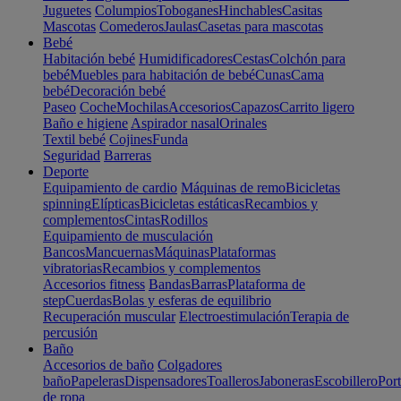
Juguetes
Columpios
Toboganes
Hinchables
Casitas
Mascotas
Comederos
Jaulas
Casetas para mascotas
Bebé
Habitación bebé
Humidificadores
Cestas
Colchón para
bebé
Muebles para habitación de bebé
Cunas
Cama
bebé
Decoración bebé
Paseo
Coche
Mochilas
Accesorios
Capazos
Carrito ligero
Baño e higiene
Aspirador nasal
Orinales
Textil bebé
Cojines
Funda
Seguridad
Barreras
Deporte
Equipamiento de cardio
Máquinas de remo
Bicicletas
spinning
Elípticas
Bicicletas estáticas
Recambios y
complementos
Cintas
Rodillos
Equipamiento de musculación
Bancos
Mancuernas
Máquinas
Plataformas
vibratorias
Recambios y complementos
Accesorios fitness
Bandas
Barras
Plataforma de
step
Cuerdas
Bolas y esferas de equilibrio
Recuperación muscular
Electroestimulación
Terapia de
percusión
Baño
Accesorios de baño
Colgadores
baño
Papeleras
Dispensadores
Toalleros
Jaboneras
Escobillero
Port
de ropa