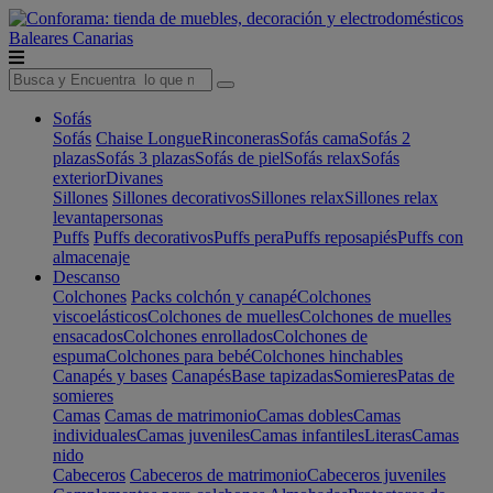
Baleares
Canarias
Sofás
Sofás
Chaise Longue
Rinconeras
Sofás cama
Sofás 2
plazas
Sofás 3 plazas
Sofás de piel
Sofás relax
Sofás
exterior
Divanes
Sillones
Sillones decorativos
Sillones relax
Sillones relax
levantapersonas
Puffs
Puffs decorativos
Puffs pera
Puffs reposapiés
Puffs con
almacenaje
Descanso
Colchones
Packs colchón y canapé
Colchones
viscoelásticos
Colchones de muelles
Colchones de muelles
ensacados
Colchones enrollados
Colchones de
espuma
Colchones para bebé
Colchones hinchables
Canapés y bases
Canapés
Base tapizadas
Somieres
Patas de
somieres
Camas
Camas de matrimonio
Camas dobles
Camas
individuales
Camas juveniles
Camas infantiles
Literas
Camas
nido
Cabeceros
Cabeceros de matrimonio
Cabeceros juveniles