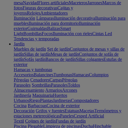
mesa
Navidad
Flores artificiales
Maceteros
Jarrones
Marcos de
fotos
Figuras decorativas
Cajitas y
joyeros
Relojes
Ambientadores
Iluminación
Lámparas
Iluminación decorativa
Iluminación para
muebles
Iluminación para dormitorio
Iluminación
exterior
Guirnaldas
Balizas
Smart
Light
Bombillas
Focos
Iluminación con rieles
Cintas Led
Tendencias y temporadas
Jardín
Muebles de jardín
Set de jardín
Conjuntos de mesas y sillas de
jardín
Sillas de jardín
Mesas de jardín
Conjuntos de sofás de
jardín
Sofás jardín
Bancos de jardín
Sillas colgantes
Estufas de
exterior
Hamacas y tumbonas
Accesorios
Balancines
Tumbonas
Hamacas
Columpios
Pérgolas
Cenadores
Carpas
Pérgolas
Parasoles
Sombrillas
Parasoles
Toldos
Almacenamiento
Armarios
Arcones
Jardinería
Maquinaria
Huertos
Urbanos
Riego
Plantas
Jardineras
Compostadores
Cocina
Barbacoas
Cocina de exterior
Decoración
Grifos y fuentes
Estatuas
Macetas
Termómetros y
estaciones metereológicas
Paneles
Cesped Artificial
Textil
Cojines de jardín
Fundas de jardín
Piscina
Plegable
Limpieza de piscinas
Ducha
Hinchable