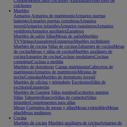
Complementos para colchones
Almohadas
Protectores de
colchones
Muebles
Armarios
Armarios de matrimonio
Armarios puertas
batientes
Armarios puertas correderas
Armarios
juvenil
Armarios infantiles
Armarios esquineros
Armarios
vestidores
Armarios auxiliares
Zapateros
Muebles de salón
Sillas
Mesas de salón
Muebles
TV
Vitrinas
Aparadores
Estanterias
Muebles recibidores
Muebles de cocina
Sillas de cocinas
Taburetes de cocina
Mesas
de cocina
Mesas y sillas de cocina
Muebles auxiliares de
cocina
Armarios de cocina
Cocinas modulares
Cocinas
completas
Cocinas a medida
Muebles de dormitorio
Camas matrimonio
Cabeceros de
matrimonio
Armarios de matrimonio
Mesitas de
noche
Comodas
Muebles de dormitorio juvenil
Muebles de oficina y teletrabajo
Escritorios
Sillas de
escritorio
Estanterías
Muebles de Gaming
Sillas gaming
Escritorios gaming
Sillas
Taburetes
Bancos
Sillas de comedor
Sillas
infantiles
Complementos para sillas
Mesas
Conjuntos de mesas y sillas
Mesas extensibles
Mesas
altas
Mesas multiusos
Cocina
Muebles de cocina
Muebles auxiliares de cocina
Armarios de