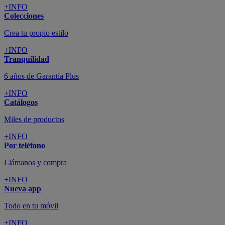
+INFO
Colecciones
Crea tu propio estilo
+INFO
Tranquilidad
6 años de Garantía Plus
+INFO
Catálogos
Miles de productos
+INFO
Por teléfono
Llámanos y compra
+INFO
Nueva app
Todo en tu móvil
+INFO