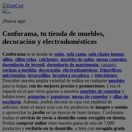
¡Nueva app!
Conforama, tu tienda de muebles,
decoración y electrodomésticos
Conforama
es tu tienda de
sofás
,
sofá cama
,
sofá chaise longue
,
sillón
,
sillón relax
,
colchones
,
muebles de salón
,
mesas comedor
,
dormitorio de juvenil
,
dormitorio de matrimonio
,
canapés
,
cocinas a medida
,
decoración
,
electrodomésticos
,
frigoríficos
,
microondas
,
lavavajillas
,
lavadora secadora
, y
televisiones
.
Descubre nuestra amplia variedad de estilos en cualquier
muebles
para tu hogar,
con los mejores precios y promociones
. Crea el
espacio en el que vives gracias a nuestros
muebles de comedor
y
habitaciones,
armarios
y
zapateros
,
mesas de comedor
y
sillas de
escritorio
. Además, podrás decorar tu casa con multitud de
artículos, tener el mejor ocio con los productos de
imagen y sonido
y aprovechar tu
jardín
en las épocas de buen tiempo. Conforama
realiza el
servicio de envío a domicilio como recogida en tienda.
Podrás
comprar online
entre nuestra gama de más de 7.000
productos y
recibirlo en tu domicilio
, o bien con
recogida gratis