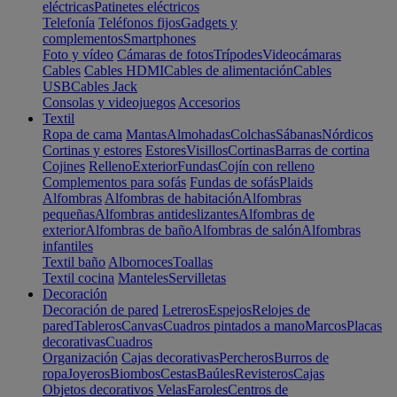
eléctricas
Patinetes eléctricos
Telefonía
Teléfonos fijos
Gadgets y
complementos
Smartphones
Foto y vídeo
Cámaras de fotos
Trípodes
Videocámaras
Cables
Cables HDMI
Cables de alimentación
Cables
USB
Cables Jack
Consolas y videojuegos
Accesorios
Textil
Ropa de cama
Mantas
Almohadas
Colchas
Sábanas
Nórdicos
Cortinas y estores
Estores
Visillos
Cortinas
Barras de cortina
Cojines
Relleno
Exterior
Fundas
Cojín con relleno
Complementos para sofás
Fundas de sofás
Plaids
Alfombras
Alfombras de habitación
Alfombras
pequeñas
Alfombras antideslizantes
Alfombras de
exterior
Alfombras de baño
Alfombras de salón
Alfombras
infantiles
Textil baño
Albornoces
Toallas
Textil cocina
Manteles
Servilletas
Decoración
Decoración de pared
Letreros
Espejos
Relojes de
pared
Tableros
Canvas
Cuadros pintados a mano
Marcos
Placas
decorativas
Cuadros
Organización
Cajas decorativas
Percheros
Burros de
ropa
Joyeros
Biombos
Cestas
Baúles
Revisteros
Cajas
Objetos decorativos
Velas
Faroles
Centros de