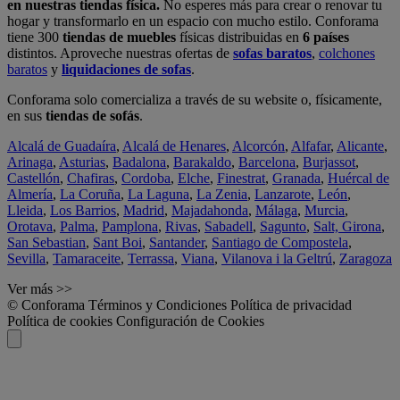
en nuestras tiendas física.
No esperes más para crear o renovar tu
hogar y transformarlo en un espacio con mucho estilo. Conforama
tiene 300
tiendas de muebles
físicas distribuidas en
6 países
distintos. Aproveche nuestras ofertas de
sofas baratos
,
colchones
baratos
y
liquidaciones de sofas
.
Conforama solo comercializa a través de su website o, físicamente,
en sus
tiendas de sofás
.
Alcalá de Guadaíra
,
Alcalá de Henares
,
Alcorcón
,
Alfafar
,
Alicante
,
Arinaga
,
Asturias
,
Badalona
,
Barakaldo
,
Barcelona
,
Burjassot
,
Castellón
,
Chafiras
,
Cordoba
,
Elche
,
Finestrat
,
Granada
,
Huércal de
Almería
,
La Coruña
,
La Laguna
,
La Zenia
,
Lanzarote
,
León
,
Lleida
,
Los Barrios
,
Madrid
,
Majadahonda
,
Málaga
,
Murcia
,
Orotava
,
Palma
,
Pamplona
,
Rivas
,
Sabadell
,
Sagunto
,
Salt, Girona
,
San Sebastian
,
Sant Boi
,
Santander
,
Santiago de Compostela
,
Sevilla
,
Tamaraceite
,
Terrassa
,
Viana
,
Vilanova i la Geltrú
,
Zaragoza
Ver más >>
© Conforama
Términos y Condiciones
Política de privacidad
Política de cookies
Configuración de Cookies