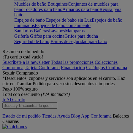
Muebles de baño
Botiquines
Conjuntos de muebles para
baño
Tocadores para baño
Armarios para baño
Repisa para
baño
Espejos de baño
Espejos de baño sin Luz
Espejos de baño
iluminados
Espejos de baño con aumento
Sanitarios
Bañeras
Lavabos
Mamparas
Grifería
Grifos para cocina
Grifos para ducha
Seguridad de baño
Barras de seguridad para baño
Resumen de tu pedido
¡Tu carrito está vacío!
Suscríbete a la newsletter
Todas las promociones
Colecciones
Conforama
Tarjeta Conforama
Financiación
Catálogos Conforama
Seguir Comprando
*Descuentos, cupones y servicios son aplicados en el carrito. Haz
clic en Tramitar Pedido para ver estos descuentos e importes
Pago 100% seguro
Total con descuento
(IVA incluido*)
Ir Al Carrito
Estado de mi pedido
Tiendas
Ayuda
Blog
App Conforama
Baleares
Canarias