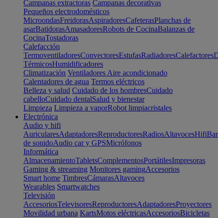
Campanas extractoras
Campanas decorativas
Pequeños electrodomésticos
Microondas
Freidoras
Aspiradores
Cafeteras
Planchas de
asar
Batidoras
Amasadores
Robots de Cocina
Balanzas de
Cocina
Tostadoras
Calefacción
Termoventiladores
Convectores
Estufas
Radiadores
Calefactores
D
Térmicos
Humidificadores
Climatización
Ventiladores
Aire acondicionado
Calentadores de agua
Termos eléctricos
Belleza y salud
Cuidado de los hombres
Cuidado
cabello
Cuidado dental
Salud y bienestar
Limpieza
Limpieza a vapor
Robot limpiacristales
Electrónica
Audio y hifi
Auriculares
Adaptadores
Reproductores
Radios
Altavoces
Hifi
Bar
de sonido
Audio car y GPS
Micrófonos
Informática
Almacenamiento
Tablets
Complementos
Portátiles
Impresoras
Gaming & streaming
Monitores gaming
Accesorios
Smart home
Timbres
Cámaras
Altavoces
Wearables
Smartwatches
Televisión
Accesorios
Televisores
Reproductores
Adaptadores
Proyectores
Movilidad urbana
Karts
Motos eléctricas
Accesorios
Bicicletas