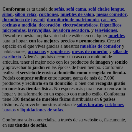
Conforama
es tu tienda de
sofás
,
sofá cama
,
sofá chaise longue
,
sillón
,
sillón relax
,
colchones
,
muebles de salón
,
mesas comedor
,
dormitorio de juvenil
,
dormitorio de matrimonio
,
canapés
,
cocinas a medida
,
decoración
,
electrodomésticos
,
frigoríficos
,
microondas
,
lavavajillas
,
lavadora secadora
, y
televisiones
.
Descubre nuestra amplia variedad de estilos en cualquier
muebles
para tu hogar,
con los mejores precios y promociones
. Crea el
espacio en el que vives gracias a nuestros
muebles de comedor
y
habitaciones,
armarios
y
zapateros
,
mesas de comedor
y
sillas de
escritorio
. Además, podrás decorar tu casa con multitud de
artículos, tener el mejor ocio con los productos de
imagen y sonido
y aprovechar tu
jardín
en las épocas de buen tiempo. Conforama
realiza el
servicio de envío a domicilio como recogida en tienda.
Podrás
comprar online
entre nuestra gama de más de 7.000
productos y
recibirlo en tu domicilio
, o bien con
recogida gratis
en nuestras tiendas física.
No esperes más para crear o renovar tu
hogar y transformarlo en un espacio con mucho estilo. Conforama
tiene 300
tiendas de muebles
físicas distribuidas en
6 países
distintos. Aproveche nuestras ofertas de
sofas baratos
,
colchones
baratos
y
liquidaciones de sofas
.
Conforama solo comercializa a través de su website o, físicamente,
en sus
tiendas de sofás
.