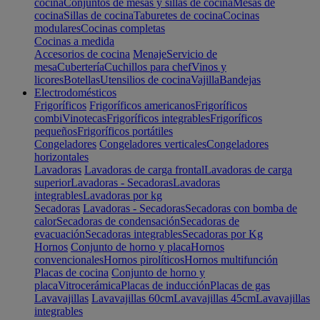
cocina
Conjuntos de mesas y sillas de cocina
Mesas de
cocina
Sillas de cocina
Taburetes de cocina
Cocinas
modulares
Cocinas completas
Cocinas a medida
Accesorios de cocina
Menaje
Servicio de
mesa
Cubertería
Cuchillos para chef
Vinos y
licores
Botellas
Utensilios de cocina
Vajilla
Bandejas
Electrodomésticos
Frigoríficos
Frigoríficos americanos
Frigoríficos
combi
Vinotecas
Frigoríficos integrables
Frigoríficos
pequeños
Frigoríficos portátiles
Congeladores
Congeladores verticales
Congeladores
horizontales
Lavadoras
Lavadoras de carga frontal
Lavadoras de carga
superior
Lavadoras - Secadoras
Lavadoras
integrables
Lavadoras por kg
Secadoras
Lavadoras - Secadoras
Secadoras con bomba de
calor
Secadoras de condensación
Secadoras de
evacuación
Secadoras integrables
Secadoras por Kg
Hornos
Conjunto de horno y placa
Hornos
convencionales
Hornos pirolíticos
Hornos multifunción
Placas de cocina
Conjunto de horno y
placa
Vitrocerámica
Placas de inducción
Placas de gas
Lavavajillas
Lavavajillas 60cm
Lavavajillas 45cm
Lavavajillas
integrables