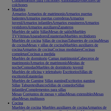
Complementos para colchones
Almohadas
Protectores de
colchones
Muebles
Armarios
Armarios de matrimonio
Armarios puertas
batientes
Armarios puertas correderas
Armarios
juvenil
Armarios infantiles
Armarios esquineros
Armarios
vestidores
Armarios auxiliares
Zapateros
Muebles de salón
Sillas
Mesas de salón
Muebles
TV
Vitrinas
Aparadores
Estanterias
Muebles recibidores
Muebles de cocina
Sillas de cocinas
Taburetes de cocina
Mesas
de cocina
Mesas y sillas de cocina
Muebles auxiliares de
cocina
Armarios de cocina
Cocinas modulares
Cocinas
completas
Cocinas a medida
Muebles de dormitorio
Camas matrimonio
Cabeceros de
matrimonio
Armarios de matrimonio
Mesitas de
noche
Comodas
Muebles de dormitorio juvenil
Muebles de oficina y teletrabajo
Escritorios
Sillas de
escritorio
Estanterías
Muebles de Gaming
Sillas gaming
Escritorios gaming
Sillas
Taburetes
Bancos
Sillas de comedor
Sillas
infantiles
Complementos para sillas
Mesas
Conjuntos de mesas y sillas
Mesas extensibles
Mesas
altas
Mesas multiusos
Cocina
Muebles de cocina
Muebles auxiliares de cocina
Armarios de