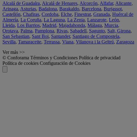
Alcalá de Guadaíra
,
Alcalá de Henares
,
Alcorcón
,
Alfafar
,
Alicante
,
Arinaga
,
Asturias
,
Badalona
,
Barakaldo
,
Barcelona
,
Burjassot
,
Castellón
,
Chafiras
,
Cordoba
,
Elche
,
Finestrat
,
Granada
,
Huércal de
Almería
,
La Coruña
,
La Laguna
,
La Zenia
,
Lanzarote
,
León
,
Lleida
,
Los Barrios
,
Madrid
,
Majadahonda
,
Málaga
,
Murcia
,
Orotava
,
Palma
,
Pamplona
,
Rivas
,
Sabadell
,
Sagunto
,
Salt, Girona
,
San Sebastian
,
Sant Boi
,
Santander
,
Santiago de Compostela
,
Sevilla
,
Tamaraceite
,
Terrassa
,
Viana
,
Vilanova i la Geltrú
,
Zaragoza
Ver más >>
© Conforama
Términos y Condiciones
Política de privacidad
Política de cookies
Configuración de Cookies