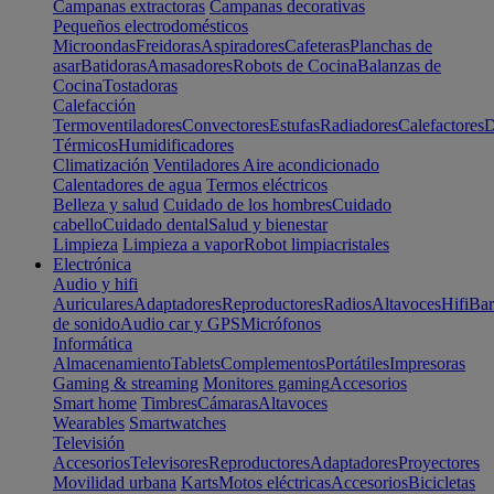
Campanas extractoras
Campanas decorativas
Pequeños electrodomésticos
Microondas
Freidoras
Aspiradores
Cafeteras
Planchas de
asar
Batidoras
Amasadores
Robots de Cocina
Balanzas de
Cocina
Tostadoras
Calefacción
Termoventiladores
Convectores
Estufas
Radiadores
Calefactores
D
Térmicos
Humidificadores
Climatización
Ventiladores
Aire acondicionado
Calentadores de agua
Termos eléctricos
Belleza y salud
Cuidado de los hombres
Cuidado
cabello
Cuidado dental
Salud y bienestar
Limpieza
Limpieza a vapor
Robot limpiacristales
Electrónica
Audio y hifi
Auriculares
Adaptadores
Reproductores
Radios
Altavoces
Hifi
Bar
de sonido
Audio car y GPS
Micrófonos
Informática
Almacenamiento
Tablets
Complementos
Portátiles
Impresoras
Gaming & streaming
Monitores gaming
Accesorios
Smart home
Timbres
Cámaras
Altavoces
Wearables
Smartwatches
Televisión
Accesorios
Televisores
Reproductores
Adaptadores
Proyectores
Movilidad urbana
Karts
Motos eléctricas
Accesorios
Bicicletas