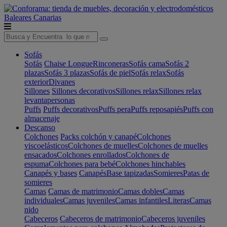
Baleares
Canarias
Sofás
Sofás
Chaise Longue
Rinconeras
Sofás cama
Sofás 2
plazas
Sofás 3 plazas
Sofás de piel
Sofás relax
Sofás
exterior
Divanes
Sillones
Sillones decorativos
Sillones relax
Sillones relax
levantapersonas
Puffs
Puffs decorativos
Puffs pera
Puffs reposapiés
Puffs con
almacenaje
Descanso
Colchones
Packs colchón y canapé
Colchones
viscoelásticos
Colchones de muelles
Colchones de muelles
ensacados
Colchones enrollados
Colchones de
espuma
Colchones para bebé
Colchones hinchables
Canapés y bases
Canapés
Base tapizadas
Somieres
Patas de
somieres
Camas
Camas de matrimonio
Camas dobles
Camas
individuales
Camas juveniles
Camas infantiles
Literas
Camas
nido
Cabeceros
Cabeceros de matrimonio
Cabeceros juveniles