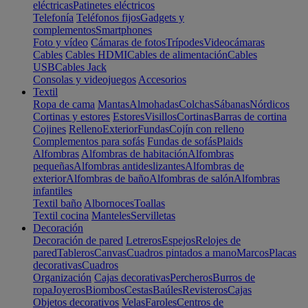
eléctricas
Patinetes eléctricos
Telefonía
Teléfonos fijos
Gadgets y
complementos
Smartphones
Foto y vídeo
Cámaras de fotos
Trípodes
Videocámaras
Cables
Cables HDMI
Cables de alimentación
Cables
USB
Cables Jack
Consolas y videojuegos
Accesorios
Textil
Ropa de cama
Mantas
Almohadas
Colchas
Sábanas
Nórdicos
Cortinas y estores
Estores
Visillos
Cortinas
Barras de cortina
Cojines
Relleno
Exterior
Fundas
Cojín con relleno
Complementos para sofás
Fundas de sofás
Plaids
Alfombras
Alfombras de habitación
Alfombras
pequeñas
Alfombras antideslizantes
Alfombras de
exterior
Alfombras de baño
Alfombras de salón
Alfombras
infantiles
Textil baño
Albornoces
Toallas
Textil cocina
Manteles
Servilletas
Decoración
Decoración de pared
Letreros
Espejos
Relojes de
pared
Tableros
Canvas
Cuadros pintados a mano
Marcos
Placas
decorativas
Cuadros
Organización
Cajas decorativas
Percheros
Burros de
ropa
Joyeros
Biombos
Cestas
Baúles
Revisteros
Cajas
Objetos decorativos
Velas
Faroles
Centros de