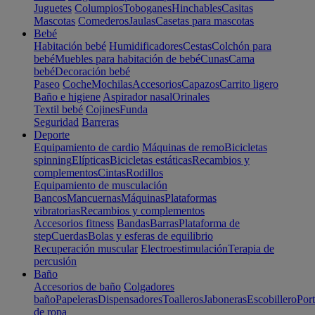
Juguetes
Columpios
Toboganes
Hinchables
Casitas
Mascotas
Comederos
Jaulas
Casetas para mascotas
Bebé
Habitación bebé
Humidificadores
Cestas
Colchón para
bebé
Muebles para habitación de bebé
Cunas
Cama
bebé
Decoración bebé
Paseo
Coche
Mochilas
Accesorios
Capazos
Carrito ligero
Baño e higiene
Aspirador nasal
Orinales
Textil bebé
Cojines
Funda
Seguridad
Barreras
Deporte
Equipamiento de cardio
Máquinas de remo
Bicicletas
spinning
Elípticas
Bicicletas estáticas
Recambios y
complementos
Cintas
Rodillos
Equipamiento de musculación
Bancos
Mancuernas
Máquinas
Plataformas
vibratorias
Recambios y complementos
Accesorios fitness
Bandas
Barras
Plataforma de
step
Cuerdas
Bolas y esferas de equilibrio
Recuperación muscular
Electroestimulación
Terapia de
percusión
Baño
Accesorios de baño
Colgadores
baño
Papeleras
Dispensadores
Toalleros
Jaboneras
Escobillero
Port
de ropa