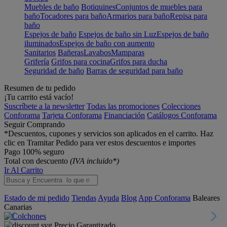
Muebles de baño
Botiquines
Conjuntos de muebles para
baño
Tocadores para baño
Armarios para baño
Repisa para
baño
Espejos de baño
Espejos de baño sin Luz
Espejos de baño
iluminados
Espejos de baño con aumento
Sanitarios
Bañeras
Lavabos
Mamparas
Grifería
Grifos para cocina
Grifos para ducha
Seguridad de baño
Barras de seguridad para baño
Resumen de tu pedido
¡Tu carrito está vacío!
Suscríbete a la newsletter
Todas las promociones
Colecciones
Conforama
Tarjeta Conforama
Financiación
Catálogos Conforama
Seguir Comprando
*Descuentos, cupones y servicios son aplicados en el carrito. Haz
clic en Tramitar Pedido para ver estos descuentos e importes
Pago 100% seguro
Total con descuento
(IVA incluido*)
Ir Al Carrito
Estado de mi pedido
Tiendas
Ayuda
Blog
App Conforama
Baleares
Canarias
Precio Garantizado