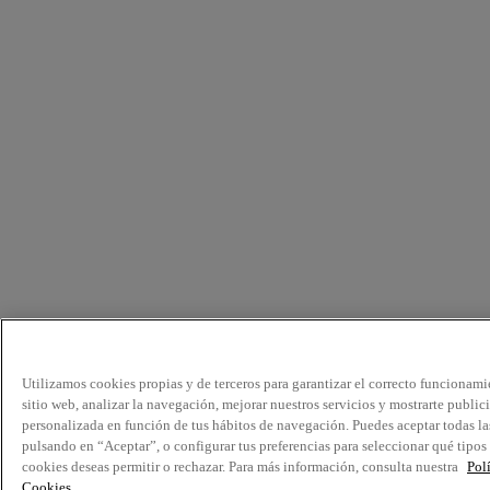
Utilizamos cookies propias y de terceros para garantizar el correcto funcionami
sitio web, analizar la navegación, mejorar nuestros servicios y mostrarte public
personalizada en función de tus hábitos de navegación. Puedes aceptar todas la
pulsando en “Aceptar”, o configurar tus preferencias para seleccionar qué tipos
cookies deseas permitir o rechazar. Para más información, consulta nuestra
Pol
Cookies