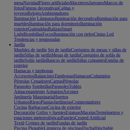
mesa
Navidad
Flores artificiales
Maceteros
Jarrones
Marcos de
fotos
Figuras decorativas
Cajitas y
joyeros
Relojes
Ambientadores
Iluminación
Lámparas
Iluminación decorativa
Iluminación para
muebles
Iluminación para dormitorio
Iluminación
exterior
Guirnaldas
Balizas
Smart
Light
Bombillas
Focos
Iluminación con rieles
Cintas Led
Tendencias y temporadas
Jardín
Muebles de jardín
Set de jardín
Conjuntos de mesas y sillas de
jardín
Sillas de jardín
Mesas de jardín
Conjuntos de sofás de
jardín
Sofás jardín
Bancos de jardín
Sillas colgantes
Estufas de
exterior
Hamacas y tumbonas
Accesorios
Balancines
Tumbonas
Hamacas
Columpios
Pérgolas
Cenadores
Carpas
Pérgolas
Parasoles
Sombrillas
Parasoles
Toldos
Almacenamiento
Armarios
Arcones
Jardinería
Maquinaria
Huertos
Urbanos
Riego
Plantas
Jardineras
Compostadores
Cocina
Barbacoas
Cocina de exterior
Decoración
Grifos y fuentes
Estatuas
Macetas
Termómetros y
estaciones metereológicas
Paneles
Cesped Artificial
Textil
Cojines de jardín
Fundas de jardín
Piscina
Plegable
Limpieza de piscinas
Ducha
Hinchable