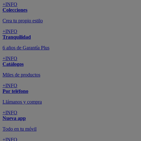
+INFO
Colecciones
Crea tu propio estilo
+INFO
Tranquilidad
6 años de Garantía Plus
+INFO
Catálogos
Miles de productos
+INFO
Por teléfono
Llámanos y compra
+INFO
Nueva app
Todo en tu móvil
+INFO