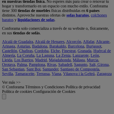
en nuestras tiendas física.
No esperes más para crear o renovar tu
hogar y transformarlo en un espacio con mucho estilo. Conforama
tiene 300
tiendas de muebles
físicas distribuidas en
6 países
distintos. Aproveche nuestras ofertas de
sofas baratos
,
colchones
baratos
y
liquidaciones de sofas
.
Conforama solo comercializa a través de su website o, físicamente,
en sus
tiendas de sofás
.
Alcalá de Guadaíra
,
Alcalá de Henares
,
Alcorcón
,
Alfafar
,
Alicante
,
Arinaga
,
Asturias
,
Badalona
,
Barakaldo
,
Barcelona
,
Burjassot
,
Castellón
,
Chafiras
,
Cordoba
,
Elche
,
Finestrat
,
Granada
,
Huércal de
Almería
,
La Coruña
,
La Laguna
,
La Zenia
,
Lanzarote
,
León
,
Lleida
,
Los Barrios
,
Madrid
,
Majadahonda
,
Málaga
,
Murcia
,
Orotava
,
Palma
,
Pamplona
,
Rivas
,
Sabadell
,
Sagunto
,
Salt, Girona
,
San Sebastian
,
Sant Boi
,
Santander
,
Santiago de Compostela
,
Sevilla
,
Tamaraceite
,
Terrassa
,
Viana
,
Vilanova i la Geltrú
,
Zaragoza
Ver más >>
© Conforama
Términos y Condiciones
Política de privacidad
Política de cookies
Configuración de Cookies