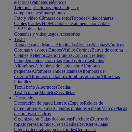
eléctricas
Patinetes eléctricos
Telefonía
Teléfonos fijos
Gadgets y
complementos
Smartphones
Foto y vídeo
Cámaras de fotos
Trípodes
Videocámaras
Cables
Cables HDMI
Cables de alimentación
Cables
USB
Cables Jack
Consolas y videojuegos
Accesorios
Textil
Ropa de cama
Mantas
Almohadas
Colchas
Sábanas
Nórdicos
Cortinas y estores
Estores
Visillos
Cortinas
Barras de cortina
Cojines
Relleno
Exterior
Fundas
Cojín con relleno
Complementos para sofás
Fundas de sofás
Plaids
Alfombras
Alfombras de habitación
Alfombras
pequeñas
Alfombras antideslizantes
Alfombras de
exterior
Alfombras de baño
Alfombras de salón
Alfombras
infantiles
Textil baño
Albornoces
Toallas
Textil cocina
Manteles
Servilletas
Decoración
Decoración de pared
Letreros
Espejos
Relojes de
pared
Tableros
Canvas
Cuadros pintados a mano
Marcos
Placas
decorativas
Cuadros
Organización
Cajas decorativas
Percheros
Burros de
ropa
Joyeros
Biombos
Cestas
Baúles
Revisteros
Cajas
Objetos decorativos
Velas
Faroles
Centros de