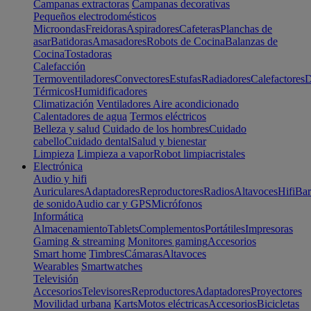
Campanas extractoras
Campanas decorativas
Pequeños electrodomésticos
Microondas
Freidoras
Aspiradores
Cafeteras
Planchas de
asar
Batidoras
Amasadores
Robots de Cocina
Balanzas de
Cocina
Tostadoras
Calefacción
Termoventiladores
Convectores
Estufas
Radiadores
Calefactores
D
Térmicos
Humidificadores
Climatización
Ventiladores
Aire acondicionado
Calentadores de agua
Termos eléctricos
Belleza y salud
Cuidado de los hombres
Cuidado
cabello
Cuidado dental
Salud y bienestar
Limpieza
Limpieza a vapor
Robot limpiacristales
Electrónica
Audio y hifi
Auriculares
Adaptadores
Reproductores
Radios
Altavoces
Hifi
Bar
de sonido
Audio car y GPS
Micrófonos
Informática
Almacenamiento
Tablets
Complementos
Portátiles
Impresoras
Gaming & streaming
Monitores gaming
Accesorios
Smart home
Timbres
Cámaras
Altavoces
Wearables
Smartwatches
Televisión
Accesorios
Televisores
Reproductores
Adaptadores
Proyectores
Movilidad urbana
Karts
Motos eléctricas
Accesorios
Bicicletas