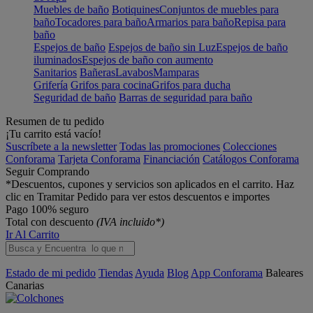
Muebles de baño
Botiquines
Conjuntos de muebles para
baño
Tocadores para baño
Armarios para baño
Repisa para
baño
Espejos de baño
Espejos de baño sin Luz
Espejos de baño
iluminados
Espejos de baño con aumento
Sanitarios
Bañeras
Lavabos
Mamparas
Grifería
Grifos para cocina
Grifos para ducha
Seguridad de baño
Barras de seguridad para baño
Resumen de tu pedido
¡Tu carrito está vacío!
Suscríbete a la newsletter
Todas las promociones
Colecciones
Conforama
Tarjeta Conforama
Financiación
Catálogos Conforama
Seguir Comprando
*Descuentos, cupones y servicios son aplicados en el carrito. Haz
clic en Tramitar Pedido para ver estos descuentos e importes
Pago 100% seguro
Total con descuento
(IVA incluido*)
Ir Al Carrito
Estado de mi pedido
Tiendas
Ayuda
Blog
App Conforama
Baleares
Canarias