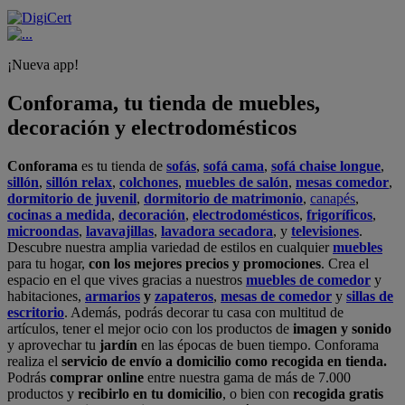
¡Nueva app!
Conforama, tu tienda de muebles,
decoración y electrodomésticos
Conforama
es tu tienda de
sofás
,
sofá cama
,
sofá chaise longue
,
sillón
,
sillón relax
,
colchones
,
muebles de salón
,
mesas comedor
,
dormitorio de juvenil
,
dormitorio de matrimonio
,
canapés
,
cocinas a medida
,
decoración
,
electrodomésticos
,
frigoríficos
,
microondas
,
lavavajillas
,
lavadora secadora
, y
televisiones
.
Descubre nuestra amplia variedad de estilos en cualquier
muebles
para tu hogar,
con los mejores precios y promociones
. Crea el
espacio en el que vives gracias a nuestros
muebles de comedor
y
habitaciones,
armarios
y
zapateros
,
mesas de comedor
y
sillas de
escritorio
. Además, podrás decorar tu casa con multitud de
artículos, tener el mejor ocio con los productos de
imagen y sonido
y aprovechar tu
jardín
en las épocas de buen tiempo. Conforama
realiza el
servicio de envío a domicilio como recogida en tienda.
Podrás
comprar online
entre nuestra gama de más de 7.000
productos y
recibirlo en tu domicilio
, o bien con
recogida gratis