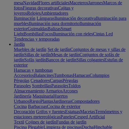
mesa
Navidad
Flores artificiales
Maceteros
Jarrones
Marcos de
fotos
Figuras decorativas
Cajitas y
joyeros
Relojes
Ambientadores
Iluminación
Lámparas
Iluminación decorativa
Iluminación para
muebles
Iluminación para dormitorio
Iluminación
exterior
Guirnaldas
Balizas
Smart
Light
Bombillas
Focos
Iluminación con rieles
Cintas Led
Tendencias y temporadas
Jardín
Muebles de jardín
Set de jardín
Conjuntos de mesas y sillas de
jardín
Sillas de jardín
Mesas de jardín
Conjuntos de sofás de
jardín
Sofás jardín
Bancos de jardín
Sillas colgantes
Estufas de
exterior
Hamacas y tumbonas
Accesorios
Balancines
Tumbonas
Hamacas
Columpios
Pérgolas
Cenadores
Carpas
Pérgolas
Parasoles
Sombrillas
Parasoles
Toldos
Almacenamiento
Armarios
Arcones
Jardinería
Maquinaria
Huertos
Urbanos
Riego
Plantas
Jardineras
Compostadores
Cocina
Barbacoas
Cocina de exterior
Decoración
Grifos y fuentes
Estatuas
Macetas
Termómetros y
estaciones metereológicas
Paneles
Cesped Artificial
Textil
Cojines de jardín
Fundas de jardín
Piscina
Plegable
Limpieza de piscinas
Ducha
Hinchable