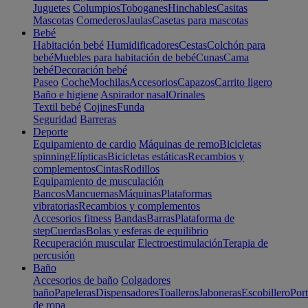
Juguetes
Columpios
Toboganes
Hinchables
Casitas
Mascotas
Comederos
Jaulas
Casetas para mascotas
Bebé
Habitación bebé
Humidificadores
Cestas
Colchón para
bebé
Muebles para habitación de bebé
Cunas
Cama
bebé
Decoración bebé
Paseo
Coche
Mochilas
Accesorios
Capazos
Carrito ligero
Baño e higiene
Aspirador nasal
Orinales
Textil bebé
Cojines
Funda
Seguridad
Barreras
Deporte
Equipamiento de cardio
Máquinas de remo
Bicicletas
spinning
Elípticas
Bicicletas estáticas
Recambios y
complementos
Cintas
Rodillos
Equipamiento de musculación
Bancos
Mancuernas
Máquinas
Plataformas
vibratorias
Recambios y complementos
Accesorios fitness
Bandas
Barras
Plataforma de
step
Cuerdas
Bolas y esferas de equilibrio
Recuperación muscular
Electroestimulación
Terapia de
percusión
Baño
Accesorios de baño
Colgadores
baño
Papeleras
Dispensadores
Toalleros
Jaboneras
Escobillero
Port
de ropa