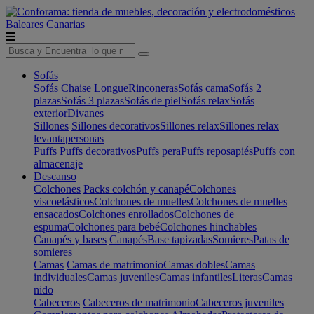
Baleares
Canarias
Sofás
Sofás
Chaise Longue
Rinconeras
Sofás cama
Sofás 2
plazas
Sofás 3 plazas
Sofás de piel
Sofás relax
Sofás
exterior
Divanes
Sillones
Sillones decorativos
Sillones relax
Sillones relax
levantapersonas
Puffs
Puffs decorativos
Puffs pera
Puffs reposapiés
Puffs con
almacenaje
Descanso
Colchones
Packs colchón y canapé
Colchones
viscoelásticos
Colchones de muelles
Colchones de muelles
ensacados
Colchones enrollados
Colchones de
espuma
Colchones para bebé
Colchones hinchables
Canapés y bases
Canapés
Base tapizadas
Somieres
Patas de
somieres
Camas
Camas de matrimonio
Camas dobles
Camas
individuales
Camas juveniles
Camas infantiles
Literas
Camas
nido
Cabeceros
Cabeceros de matrimonio
Cabeceros juveniles