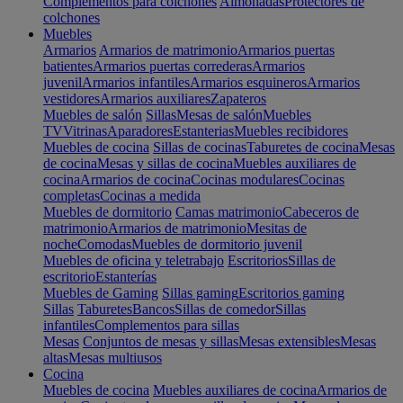
Complementos para colchones
Almohadas
Protectores de
colchones
Muebles
Armarios
Armarios de matrimonio
Armarios puertas
batientes
Armarios puertas correderas
Armarios
juvenil
Armarios infantiles
Armarios esquineros
Armarios
vestidores
Armarios auxiliares
Zapateros
Muebles de salón
Sillas
Mesas de salón
Muebles
TV
Vitrinas
Aparadores
Estanterias
Muebles recibidores
Muebles de cocina
Sillas de cocinas
Taburetes de cocina
Mesas
de cocina
Mesas y sillas de cocina
Muebles auxiliares de
cocina
Armarios de cocina
Cocinas modulares
Cocinas
completas
Cocinas a medida
Muebles de dormitorio
Camas matrimonio
Cabeceros de
matrimonio
Armarios de matrimonio
Mesitas de
noche
Comodas
Muebles de dormitorio juvenil
Muebles de oficina y teletrabajo
Escritorios
Sillas de
escritorio
Estanterías
Muebles de Gaming
Sillas gaming
Escritorios gaming
Sillas
Taburetes
Bancos
Sillas de comedor
Sillas
infantiles
Complementos para sillas
Mesas
Conjuntos de mesas y sillas
Mesas extensibles
Mesas
altas
Mesas multiusos
Cocina
Muebles de cocina
Muebles auxiliares de cocina
Armarios de