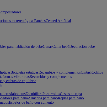
ompostadores
aciones metereológicas
Paneles
Cesped Artificial
les para habitación de bebé
Cunas
Cama bebé
Decoración bebé
lípticas
Bicicletas estáticas
Recambios y complementos
Cintas
Rodillos
taformas vibratorias
Recambios y complementos
s y esferas de equilibrio
ón
alleros
Jaboneras
Escobillero
Portarrollos
Cestas de ropa
cadores para baño
Armarios para baño
Repisa para baño
inados
Espejos de baño con aumento