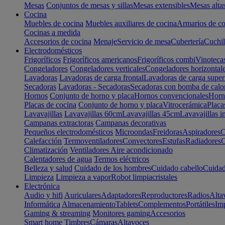
Mesas
Conjuntos de mesas y sillas
Mesas extensibles
Mesas alta
Cocina
Muebles de cocina
Muebles auxiliares de cocina
Armarios de co
Cocinas a medida
Accesorios de cocina
Menaje
Servicio de mesa
Cubertería
Cuchil
Electrodomésticos
Frigoríficos
Frigoríficos americanos
Frigoríficos combi
Vinoteca
Congeladores
Congeladores verticales
Congeladores horizontal
Lavadoras
Lavadoras de carga frontal
Lavadoras de carga super
Secadoras
Lavadoras - Secadoras
Secadoras con bomba de calo
Hornos
Conjunto de horno y placa
Hornos convencionales
Horno
Placas de cocina
Conjunto de horno y placa
Vitrocerámica
Placa
Lavavajillas
Lavavajillas 60cm
Lavavajillas 45cm
Lavavajillas i
Campanas extractoras
Campanas decorativas
Pequeños electrodomésticos
Microondas
Freidoras
Aspiradores
C
Calefacción
Termoventiladores
Convectores
Estufas
Radiadores
C
Climatización
Ventiladores
Aire acondicionado
Calentadores de agua
Termos eléctricos
Belleza y salud
Cuidado de los hombres
Cuidado cabello
Cuidad
Limpieza
Limpieza a vapor
Robot limpiacristales
Electrónica
Audio y hifi
Auriculares
Adaptadores
Reproductores
Radios
Alta
Informática
Almacenamiento
Tablets
Complementos
Portátiles
Im
Gaming & streaming
Monitores gaming
Accesorios
Smart home
Timbres
Cámaras
Altavoces