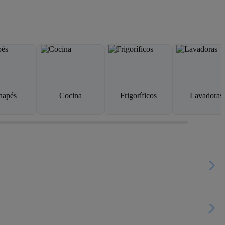
napés
Cocina
Frigoríficos
Lavadoras