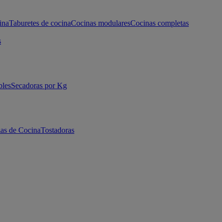
ina
Taburetes de cocina
Cocinas modulares
Cocinas completas
s
bles
Secadoras por Kg
as de Cocina
Tostadoras