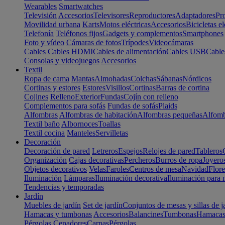
Wearables
Smartwatches
Televisión
Accesorios
Televisores
Reproductores
Adaptadores
Pr
Movilidad urbana
Karts
Motos eléctricas
Accesorios
Bicicletas el
Telefonía
Teléfonos fijos
Gadgets y complementos
Smartphones
Foto y vídeo
Cámaras de fotos
Trípodes
Videocámaras
Cables
Cables HDMI
Cables de alimentación
Cables USB
Cable
Consolas y videojuegos
Accesorios
Textil
Ropa de cama
Mantas
Almohadas
Colchas
Sábanas
Nórdicos
Cortinas y estores
Estores
Visillos
Cortinas
Barras de cortina
Cojines
Relleno
Exterior
Fundas
Cojín con relleno
Complementos para sofás
Fundas de sofás
Plaids
Alfombras
Alfombras de habitación
Alfombras pequeñas
Alfomb
Textil baño
Albornoces
Toallas
Textil cocina
Manteles
Servilletas
Decoración
Decoración de pared
Letreros
Espejos
Relojes de pared
Tableros
Organización
Cajas decorativas
Percheros
Burros de ropa
Joyero
Objetos decorativos
Velas
Faroles
Centros de mesa
Navidad
Flore
Iluminación
Lámparas
Iluminación decorativa
Iluminación para 
Tendencias y temporadas
Jardín
Muebles de jardín
Set de jardín
Conjuntos de mesas y sillas de j
Hamacas y tumbonas
Accesorios
Balancines
Tumbonas
Hamaca
Pérgolas
Cenadores
Carpas
Pérgolas