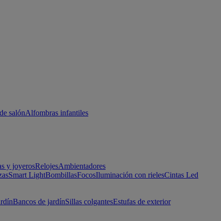
de salón
Alfombras infantiles
as y joyeros
Relojes
Ambientadores
zas
Smart Light
Bombillas
Focos
Iluminación con rieles
Cintas Led
ardín
Bancos de jardín
Sillas colgantes
Estufas de exterior