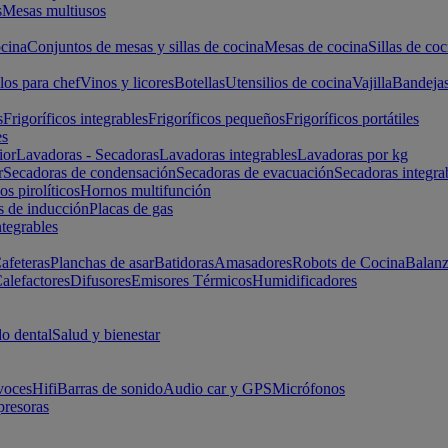
s
Mesas multiusos
cina
Conjuntos de mesas y sillas de cocina
Mesas de cocina
Sillas de coc
los para chef
Vinos y licores
Botellas
Utensilios de cocina
Vajilla
Bandeja
s
Frigoríficos integrables
Frigoríficos pequeños
Frigoríficos portátiles
es
ior
Lavadoras - Secadoras
Lavadoras integrables
Lavadoras por kg
r
Secadoras de condensación
Secadoras de evacuación
Secadoras integra
s pirolíticos
Hornos multifunción
s de inducción
Placas de gas
ntegrables
afeteras
Planchas de asar
Batidoras
Amasadores
Robots de Cocina
Balanz
alefactores
Difusores
Emisores Térmicos
Humidificadores
o dental
Salud y bienestar
voces
Hifi
Barras de sonido
Audio car y GPS
Micrófonos
presoras