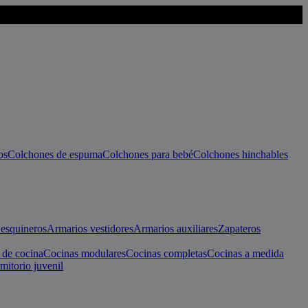
os
Colchones de espuma
Colchones para bebé
Colchones hinchables
esquineros
Armarios vestidores
Armarios auxiliares
Zapateros
 de cocina
Cocinas modulares
Cocinas completas
Cocinas a medida
mitorio juvenil