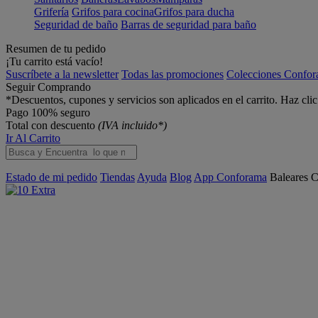
Grifería
Grifos para cocina
Grifos para ducha
Seguridad de baño
Barras de seguridad para baño
Resumen de tu pedido
¡Tu carrito está vacío!
Suscríbete a la newsletter
Todas las promociones
Colecciones Confo
Seguir Comprando
*Descuentos, cupones y servicios son aplicados en el carrito. Haz cli
Pago 100% seguro
Total con descuento
(IVA incluido*)
Ir Al Carrito
Estado de mi pedido
Tiendas
Ayuda
Blog
App Conforama
Baleares
C