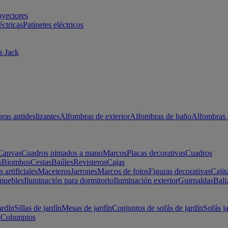
oyectores
éctricas
Patinetes eléctricos
s Jack
ras antideslizantes
Alfombras de exterior
Alfombras de baño
Alfombras 
Canvas
Cuadros pintados a mano
Marcos
Placas decorativas
Cuadros
s
Biombos
Cestas
Baúles
Revisteros
Cajas
s artificiales
Maceteros
Jarrones
Marcos de fotos
Figuras decorativas
Cajit
muebles
Iluminación para dormitorio
Iluminación exterior
Guirnaldas
Bali
ardín
Sillas de jardín
Mesas de jardín
Conjuntos de sofás de jardín
Sofás j
s
Columpios