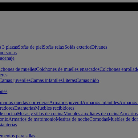
s 3 plazas
Sofás de piel
Sofás relax
Sofás exterior
Divanes
apersonas
macenaje
chones de muelles
Colchones de muelles ensacados
Colchones enrollad
eres
Camas juveniles
Camas infantiles
Literas
Camas nido
ones
marios puertas correderas
Armarios juvenil
Armarios infantiles
Armarios 
radores
Estanterias
Muebles recibidores
e cocina
Mesas y sillas de cocina
Muebles auxiliares de cocina
Armarios
onio
Armarios de matrimonio
Mesitas de noche
Comodas
Muebles de dor
tanterías
entos para sillas