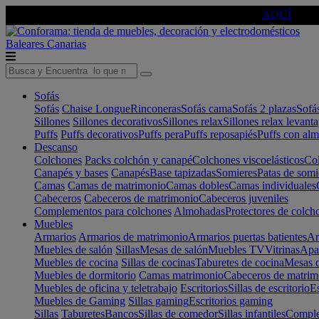
🔵Cambia tu electro con
-10% EXTRA
de descuento ☑️
AQUÍ
Baleares
Canarias
Sofás
Sofás
Chaise Longue
Rinconeras
Sofás cama
Sofás 2 plazas
Sofá
Sillones
Sillones decorativos
Sillones relax
Sillones relax levant
Puffs
Puffs decorativos
Puffs pera
Puffs reposapiés
Puffs con al
Descanso
Colchones
Packs colchón y canapé
Colchones viscoelásticos
Col
Canapés y bases
Canapés
Base tapizadas
Somieres
Patas de somi
Camas
Camas de matrimonio
Camas dobles
Camas individuales
Cabeceros
Cabeceros de matrimonio
Cabeceros juveniles
Complementos para colchones
Almohadas
Protectores de colch
Muebles
Armarios
Armarios de matrimonio
Armarios puertas batientes
Ar
Muebles de salón
Sillas
Mesas de salón
Muebles TV
Vitrinas
Apa
Muebles de cocina
Sillas de cocinas
Taburetes de cocina
Mesas d
Muebles de dormitorio
Camas matrimonio
Cabeceros de matrim
Muebles de oficina y teletrabajo
Escritorios
Sillas de escritorio
Es
Muebles de Gaming
Sillas gaming
Escritorios gaming
Sillas
Taburetes
Bancos
Sillas de comedor
Sillas infantiles
Complem