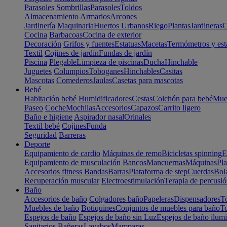
Parasoles
Sombrillas
Parasoles
Toldos
Almacenamiento
Armarios
Arcones
Jardinería
Maquinaria
Huertos Urbanos
Riego
Plantas
Jardineras
C
Cocina
Barbacoas
Cocina de exterior
Decoración
Grifos y fuentes
Estatuas
Macetas
Termómetros y est
Textil
Cojines de jardín
Fundas de jardín
Piscina
Plegable
Limpieza de piscinas
Ducha
Hinchable
Juguetes
Columpios
Toboganes
Hinchables
Casitas
Mascotas
Comederos
Jaulas
Casetas para mascotas
Bebé
Habitación bebé
Humidificadores
Cestas
Colchón para bebé
Mueb
Paseo
Coche
Mochilas
Accesorios
Capazos
Carrito ligero
Baño e higiene
Aspirador nasal
Orinales
Textil bebé
Cojines
Funda
Seguridad
Barreras
Deporte
Equipamiento de cardio
Máquinas de remo
Bicicletas spinning
E
Equipamiento de musculación
Bancos
Mancuernas
Máquinas
Pla
Accesorios fitness
Bandas
Barras
Plataforma de step
Cuerdas
Bola
Recuperación muscular
Electroestimulación
Terapia de percusi
Baño
Accesorios de baño
Colgadores baño
Papeleras
Dispensadores
To
Muebles de baño
Botiquines
Conjuntos de muebles para baño
To
Espejos de baño
Espejos de baño sin Luz
Espejos de baño ilum
Sanitarios
Bañeras
Lavabos
Mamparas