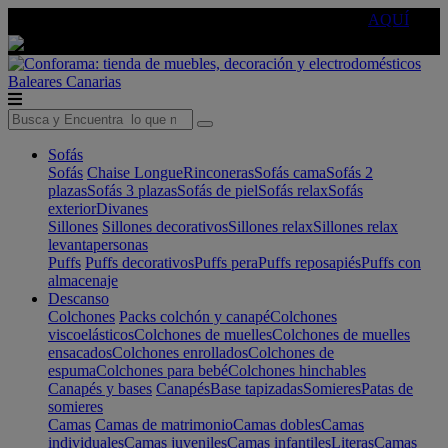
🔵Cambia tu electro con
-10% EXTRA
de descuento ☑️
AQUÍ
Baleares
Canarias
Sofás
Sofás
Chaise Longue
Rinconeras
Sofás cama
Sofás 2
plazas
Sofás 3 plazas
Sofás de piel
Sofás relax
Sofás
exterior
Divanes
Sillones
Sillones decorativos
Sillones relax
Sillones relax
levantapersonas
Puffs
Puffs decorativos
Puffs pera
Puffs reposapiés
Puffs con
almacenaje
Descanso
Colchones
Packs colchón y canapé
Colchones
viscoelásticos
Colchones de muelles
Colchones de muelles
ensacados
Colchones enrollados
Colchones de
espuma
Colchones para bebé
Colchones hinchables
Canapés y bases
Canapés
Base tapizadas
Somieres
Patas de
somieres
Camas
Camas de matrimonio
Camas dobles
Camas
individuales
Camas juveniles
Camas infantiles
Literas
Camas