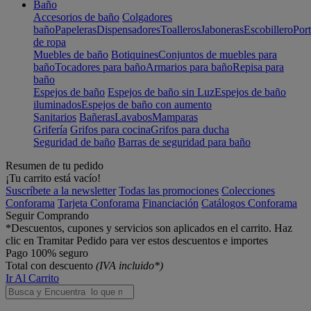
Baño
Accesorios de baño
Colgadores
baño
Papeleras
Dispensadores
Toalleros
Jaboneras
Escobillero
Port
de ropa
Muebles de baño
Botiquines
Conjuntos de muebles para
baño
Tocadores para baño
Armarios para baño
Repisa para
baño
Espejos de baño
Espejos de baño sin Luz
Espejos de baño
iluminados
Espejos de baño con aumento
Sanitarios
Bañeras
Lavabos
Mamparas
Grifería
Grifos para cocina
Grifos para ducha
Seguridad de baño
Barras de seguridad para baño
Resumen de tu pedido
¡Tu carrito está vacío!
Suscríbete a la newsletter
Todas las promociones
Colecciones
Conforama
Tarjeta Conforama
Financiación
Catálogos Conforama
Seguir Comprando
*Descuentos, cupones y servicios son aplicados en el carrito. Haz
clic en Tramitar Pedido para ver estos descuentos e importes
Pago 100% seguro
Total con descuento
(IVA incluido*)
Ir Al Carrito