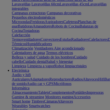
Lavavajillas
Lavavajillas 60cm
Lavavajillas 45cm
Lavavajillas
integrables
Campanas extractoras
Campanas decorativas
Pequeños electrodomésticos
Microondas
Freidoras
Aspiradores
Cafeteras
Planchas de
asar
Batidoras
Amasadores
Robots de Cocina
Balanzas de
Cocina
Tostadoras
Calefacción
Termoventiladores
Convectores
Estufas
Radiadores
Calefactores
D
Térmicos
Humidificadores
Climatización
Ventiladores
Aire acondicionado
Calentadores de agua
Termos eléctricos
Belleza y salud
Cuidado de los hombres
Cuidado
cabello
Cuidado dental
Salud y bienestar
Limpieza
Limpieza a vapor
Robot limpiacristales
Electrónica
Audio y hifi
Auriculares
Adaptadores
Reproductores
Radios
Altavoces
Hifi
Bar
de sonido
Audio car y GPS
Micrófonos
Informática
Almacenamiento
Tablets
Complementos
Portátiles
Impresoras
Gaming & streaming
Monitores gaming
Accesorios
Smart home
Timbres
Cámaras
Altavoces
Wearables
Smartwatches