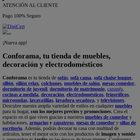
ATENCIÓN AL CLIENTE
Pago 100% Seguro
¡Nueva app!
Conforama, tu tienda de muebles,
decoración y electrodomésticos
Conforama
es tu tienda de
sofás
,
sofá cama
,
sofá chaise longue
,
sillón
,
sillón relax
,
colchones
,
muebles de salón
,
mesas comedor
,
dormitorio de juvenil
,
dormitorio de matrimonio
,
canapés
,
cocinas a medida
,
decoración
,
electrodomésticos
,
frigoríficos
,
microondas
,
lavavajillas
,
lavadora secadora
, y
televisiones
.
Descubre nuestra amplia variedad de estilos en cualquier
muebles
para tu hogar,
con los mejores precios y promociones
. Crea el
espacio en el que vives gracias a nuestros
muebles de comedor
y
habitaciones,
armarios
y
zapateros
,
mesas de comedor
y
sillas de
escritorio
. Además, podrás decorar tu casa con multitud de
artículos, tener el mejor ocio con los productos de
imagen y sonido
y aprovechar tu
jardín
en las épocas de buen tiempo. Conforama