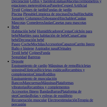
Decoración
Grifos y fuentes
Estatuas
Macetas
Termómetros y
estaciones metereológicas
Paneles
Cesped Artificial
Textil
Cojines de jardín
Fundas de jardín
Piscina
Plegable
Limpieza de piscinas
Ducha
Hinchable
Juguetes
Columpios
Toboganes
Hinchables
Casitas
Mascotas
Comederos
Jaulas
Casetas para mascotas
Bebé
Habitación bebé
Humidificadores
Cestas
Colchón para
bebé
Muebles para habitación de bebé
Cunas
Cama
bebé
Decoración bebé
Paseo
Coche
Mochilas
Accesorios
Capazos
Carrito ligero
Baño e higiene
Aspirador nasal
Orinales
Textil bebé
Cojines
Funda
Seguridad
Barreras
Deporte
Equipamiento de cardio
Máquinas de remo
Bicicletas
spinning
Elípticas
Bicicletas estáticas
Recambios y
complementos
Cintas
Rodillos
Equipamiento de musculación
Bancos
Mancuernas
Máquinas
Plataformas
vibratorias
Recambios y complementos
Accesorios fitness
Bandas
Barras
Plataforma de
step
Cuerdas
Bolas y esferas de equilibrio
Recuperación muscular
Electroestimulación
Terapia de
percusión