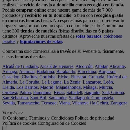
realiza el
servicio de envío a domicilio como recogida en tienda.
Podrás
comprar online
entre nuestra gama de más de 7.000
productos y
recibirlo en tu domicilio
, o bien con
recogida gratis
en nuestras tiendas física.
No esperes más para crear o renovar tu
hogar y transformarlo en un espacio con mucho estilo. Conforama
tiene 300
tiendas de muebles
físicas distribuidas en
6 países
distintos. Aproveche nuestras ofertas de
sofas baratos
,
colchones
baratos
y
liquidaciones de sofas
.
Conforama solo comercializa a través de su website o, físicamente,
en sus
tiendas de sofás
.
Alcalá de Guadaíra
,
Alcalá de Henares
,
Alcorcón
,
Alfafar
,
Alicante
,
Arinaga
,
Asturias
,
Badalona
,
Barakaldo
,
Barcelona
,
Burjassot
,
Castellón
,
Chafiras
,
Cordoba
,
Elche
,
Finestrat
,
Granada
,
Huércal de
Almería
,
La Coruña
,
La Laguna
,
La Zenia
,
Lanzarote
,
León
,
Lleida
,
Los Barrios
,
Madrid
,
Majadahonda
,
Málaga
,
Murcia
,
Orotava
,
Palma
,
Pamplona
,
Rivas
,
Sabadell
,
Sagunto
,
Salt, Girona
,
San Sebastian
,
Sant Boi
,
Santander
,
Santiago de Compostela
,
Sevilla
,
Tamaraceite
,
Terrassa
,
Viana
,
Vilanova i la Geltrú
,
Zaragoza
Ver más >>
© Conforama
Términos y Condiciones
Política de privacidad
Política de cookies
Configuración de Cookies