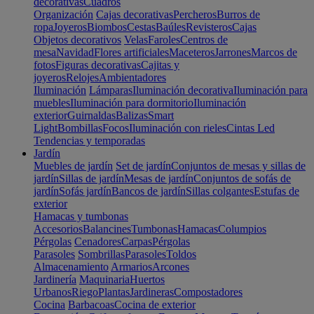
decorativas
Cuadros
Organización
Cajas decorativas
Percheros
Burros de
ropa
Joyeros
Biombos
Cestas
Baúles
Revisteros
Cajas
Objetos decorativos
Velas
Faroles
Centros de
mesa
Navidad
Flores artificiales
Maceteros
Jarrones
Marcos de
fotos
Figuras decorativas
Cajitas y
joyeros
Relojes
Ambientadores
Iluminación
Lámparas
Iluminación decorativa
Iluminación para
muebles
Iluminación para dormitorio
Iluminación
exterior
Guirnaldas
Balizas
Smart
Light
Bombillas
Focos
Iluminación con rieles
Cintas Led
Tendencias y temporadas
Jardín
Muebles de jardín
Set de jardín
Conjuntos de mesas y sillas de
jardín
Sillas de jardín
Mesas de jardín
Conjuntos de sofás de
jardín
Sofás jardín
Bancos de jardín
Sillas colgantes
Estufas de
exterior
Hamacas y tumbonas
Accesorios
Balancines
Tumbonas
Hamacas
Columpios
Pérgolas
Cenadores
Carpas
Pérgolas
Parasoles
Sombrillas
Parasoles
Toldos
Almacenamiento
Armarios
Arcones
Jardinería
Maquinaria
Huertos
Urbanos
Riego
Plantas
Jardineras
Compostadores
Cocina
Barbacoas
Cocina de exterior