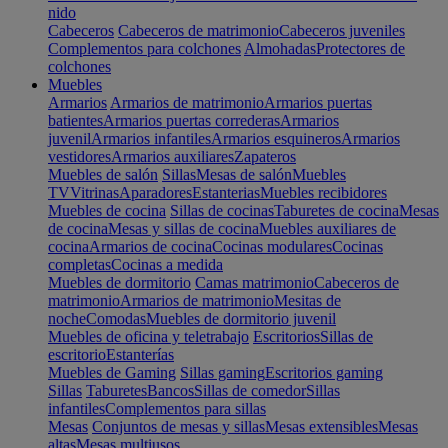
nido
Cabeceros
Cabeceros de matrimonio
Cabeceros juveniles
Complementos para colchones
Almohadas
Protectores de
colchones
Muebles
Armarios
Armarios de matrimonio
Armarios puertas
batientes
Armarios puertas correderas
Armarios
juvenil
Armarios infantiles
Armarios esquineros
Armarios
vestidores
Armarios auxiliares
Zapateros
Muebles de salón
Sillas
Mesas de salón
Muebles
TV
Vitrinas
Aparadores
Estanterias
Muebles recibidores
Muebles de cocina
Sillas de cocinas
Taburetes de cocina
Mesas
de cocina
Mesas y sillas de cocina
Muebles auxiliares de
cocina
Armarios de cocina
Cocinas modulares
Cocinas
completas
Cocinas a medida
Muebles de dormitorio
Camas matrimonio
Cabeceros de
matrimonio
Armarios de matrimonio
Mesitas de
noche
Comodas
Muebles de dormitorio juvenil
Muebles de oficina y teletrabajo
Escritorios
Sillas de
escritorio
Estanterías
Muebles de Gaming
Sillas gaming
Escritorios gaming
Sillas
Taburetes
Bancos
Sillas de comedor
Sillas
infantiles
Complementos para sillas
Mesas
Conjuntos de mesas y sillas
Mesas extensibles
Mesas
altas
Mesas multiusos