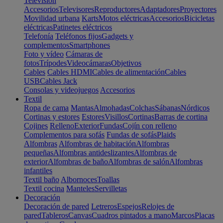
Televisión
Accesorios
Televisores
Reproductores
Adaptadores
Proyectores
Movilidad urbana
Karts
Motos eléctricas
Accesorios
Bicicletas
eléctricas
Patinetes eléctricos
Telefonía
Teléfonos fijos
Gadgets y
complementos
Smartphones
Foto y vídeo
Cámaras de
fotos
Trípodes
Videocámaras
Objetivos
Cables
Cables HDMI
Cables de alimentación
Cables
USB
Cables Jack
Consolas y videojuegos
Accesorios
Textil
Ropa de cama
Mantas
Almohadas
Colchas
Sábanas
Nórdicos
Cortinas y estores
Estores
Visillos
Cortinas
Barras de cortina
Cojines
Relleno
Exterior
Fundas
Cojín con relleno
Complementos para sofás
Fundas de sofás
Plaids
Alfombras
Alfombras de habitación
Alfombras
pequeñas
Alfombras antideslizantes
Alfombras de
exterior
Alfombras de baño
Alfombras de salón
Alfombras
infantiles
Textil baño
Albornoces
Toallas
Textil cocina
Manteles
Servilletas
Decoración
Decoración de pared
Letreros
Espejos
Relojes de
pared
Tableros
Canvas
Cuadros pintados a mano
Marcos
Placas