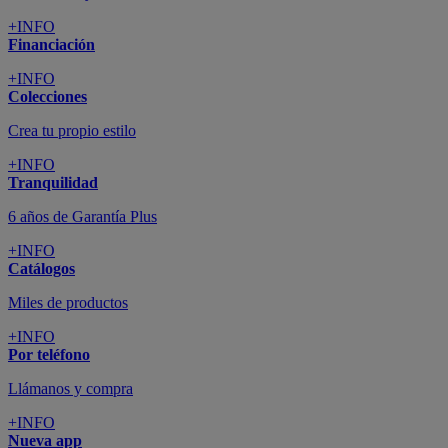
+INFO
Financiación
+INFO
Colecciones
Crea tu propio estilo
+INFO
Tranquilidad
6 años de Garantía Plus
+INFO
Catálogos
Miles de productos
+INFO
Por teléfono
Llámanos y compra
+INFO
Nueva app