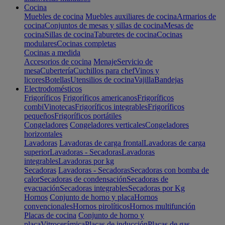
Cocina
Muebles de cocina
Muebles auxiliares de cocina
Armarios de
cocina
Conjuntos de mesas y sillas de cocina
Mesas de
cocina
Sillas de cocina
Taburetes de cocina
Cocinas
modulares
Cocinas completas
Cocinas a medida
Accesorios de cocina
Menaje
Servicio de
mesa
Cubertería
Cuchillos para chef
Vinos y
licores
Botellas
Utensilios de cocina
Vajilla
Bandejas
Electrodomésticos
Frigoríficos
Frigoríficos americanos
Frigoríficos
combi
Vinotecas
Frigoríficos integrables
Frigoríficos
pequeños
Frigoríficos portátiles
Congeladores
Congeladores verticales
Congeladores
horizontales
Lavadoras
Lavadoras de carga frontal
Lavadoras de carga
superior
Lavadoras - Secadoras
Lavadoras
integrables
Lavadoras por kg
Secadoras
Lavadoras - Secadoras
Secadoras con bomba de
calor
Secadoras de condensación
Secadoras de
evacuación
Secadoras integrables
Secadoras por Kg
Hornos
Conjunto de horno y placa
Hornos
convencionales
Hornos pirolíticos
Hornos multifunción
Placas de cocina
Conjunto de horno y
placa
Vitrocerámica
Placas de inducción
Placas de gas