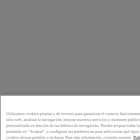
Utilizamos cookies propias y de terceros para garantizar el correcto funcionami
sitio web, analizar la navegación, mejorar nuestros servicios y mostrarte public
personalizada en función de tus hábitos de navegación. Puedes aceptar todas la
pulsando en “Aceptar”, o configurar tus preferencias para seleccionar qué tipos
cookies deseas permitir o rechazar. Para más información, consulta nuestra
Pol