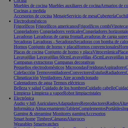
Cocina
Muebles de cocina
Muebles auxiliares de cocina
Armarios de co
Cocinas a medida
Accesorios de cocina
Menaje
Servicio de mesa
Cubertería
Cuchil
Electrodomésticos
Frigoríficos
Frigoríficos americanos
Frigoríficos combi
Vinoteca
Congeladores
Congeladores verticales
Congeladores horizontal
Lavadoras
Lavadoras de carga frontal
Lavadoras de carga super
Secadoras
Lavadoras - Secadoras
Secadoras con bomba de calo
Hornos
Conjunto de horno y placa
Hornos convencionales
Horno
Placas de cocina
Conjunto de horno y placa
Vitrocerámica
Placa
Lavavajillas
Lavavajillas 60cm
Lavavajillas 45cm
Lavavajillas i
Campanas extractoras
Campanas decorativas
Pequeños electrodomésticos
Microondas
Freidoras
Aspiradores
C
Calefacción
Termoventiladores
Convectores
Estufas
Radiadores
C
Climatización
Ventiladores
Aire acondicionado
Calentadores de agua
Termos eléctricos
Belleza y salud
Cuidado de los hombres
Cuidado cabello
Cuidad
Limpieza
Limpieza a vapor
Robot limpiacristales
Electrónica
Audio y hifi
Auriculares
Adaptadores
Reproductores
Radios
Alta
Informática
Almacenamiento
Tablets
Complementos
Portátiles
Im
Gaming & streaming
Monitores gaming
Accesorios
Smart home
Timbres
Cámaras
Altavoces
Wearables
Smartwatches