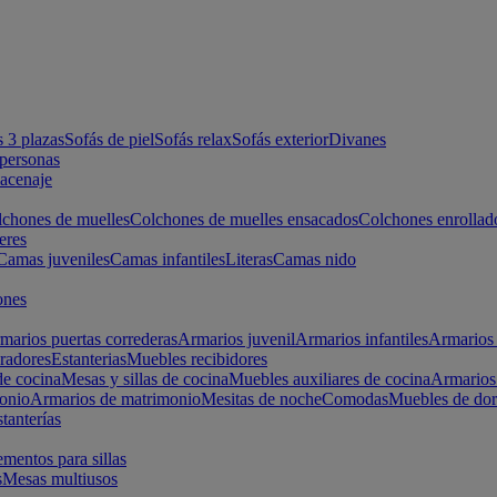
s 3 plazas
Sofás de piel
Sofás relax
Sofás exterior
Divanes
apersonas
macenaje
chones de muelles
Colchones de muelles ensacados
Colchones enrollad
eres
Camas juveniles
Camas infantiles
Literas
Camas nido
ones
marios puertas correderas
Armarios juvenil
Armarios infantiles
Armarios 
radores
Estanterias
Muebles recibidores
e cocina
Mesas y sillas de cocina
Muebles auxiliares de cocina
Armarios
onio
Armarios de matrimonio
Mesitas de noche
Comodas
Muebles de dor
tanterías
entos para sillas
s
Mesas multiusos