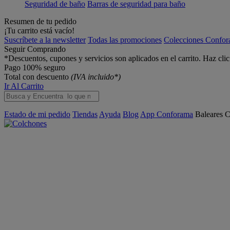
Seguridad de baño
Barras de seguridad para baño
Resumen de tu pedido
¡Tu carrito está vacío!
Suscríbete a la newsletter
Todas las promociones
Colecciones Confo
Seguir Comprando
*Descuentos, cupones y servicios son aplicados en el carrito. Haz cli
Pago 100% seguro
Total con descuento
(IVA incluido*)
Ir Al Carrito
Estado de mi pedido
Tiendas
Ayuda
Blog
App Conforama
Baleares
C