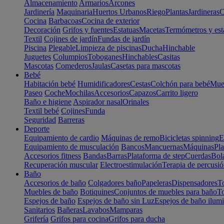
Almacenamiento
Armarios
Arcones
Jardinería
Maquinaria
Huertos Urbanos
Riego
Plantas
Jardineras
C
Cocina
Barbacoas
Cocina de exterior
Decoración
Grifos y fuentes
Estatuas
Macetas
Termómetros y est
Textil
Cojines de jardín
Fundas de jardín
Piscina
Plegable
Limpieza de piscinas
Ducha
Hinchable
Juguetes
Columpios
Toboganes
Hinchables
Casitas
Mascotas
Comederos
Jaulas
Casetas para mascotas
Bebé
Habitación bebé
Humidificadores
Cestas
Colchón para bebé
Mueb
Paseo
Coche
Mochilas
Accesorios
Capazos
Carrito ligero
Baño e higiene
Aspirador nasal
Orinales
Textil bebé
Cojines
Funda
Seguridad
Barreras
Deporte
Equipamiento de cardio
Máquinas de remo
Bicicletas spinning
E
Equipamiento de musculación
Bancos
Mancuernas
Máquinas
Pla
Accesorios fitness
Bandas
Barras
Plataforma de step
Cuerdas
Bola
Recuperación muscular
Electroestimulación
Terapia de percusi
Baño
Accesorios de baño
Colgadores baño
Papeleras
Dispensadores
To
Muebles de baño
Botiquines
Conjuntos de muebles para baño
To
Espejos de baño
Espejos de baño sin Luz
Espejos de baño ilum
Sanitarios
Bañeras
Lavabos
Mamparas
Grifería
Grifos para cocina
Grifos para ducha