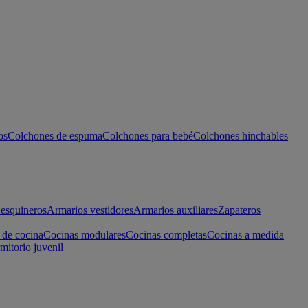
os
Colchones de espuma
Colchones para bebé
Colchones hinchables
esquineros
Armarios vestidores
Armarios auxiliares
Zapateros
 de cocina
Cocinas modulares
Cocinas completas
Cocinas a medida
mitorio juvenil