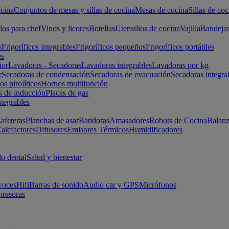
cina
Conjuntos de mesas y sillas de cocina
Mesas de cocina
Sillas de coc
los para chef
Vinos y licores
Botellas
Utensilios de cocina
Vajilla
Bandeja
s
Frigoríficos integrables
Frigoríficos pequeños
Frigoríficos portátiles
es
ior
Lavadoras - Secadoras
Lavadoras integrables
Lavadoras por kg
r
Secadoras de condensación
Secadoras de evacuación
Secadoras integra
s pirolíticos
Hornos multifunción
s de inducción
Placas de gas
ntegrables
afeteras
Planchas de asar
Batidoras
Amasadores
Robots de Cocina
Balanz
alefactores
Difusores
Emisores Térmicos
Humidificadores
o dental
Salud y bienestar
voces
Hifi
Barras de sonido
Audio car y GPS
Micrófonos
presoras