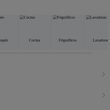
napés
Cocina
Frigoríficos
Lavadoras