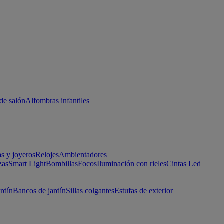
de salón
Alfombras infantiles
as y joyeros
Relojes
Ambientadores
zas
Smart Light
Bombillas
Focos
Iluminación con rieles
Cintas Led
ardín
Bancos de jardín
Sillas colgantes
Estufas de exterior