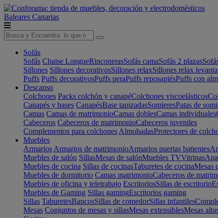
Baleares
Canarias
Sofás
Sofás
Chaise Longue
Rinconeras
Sofás cama
Sofás 2 plazas
Sofá
Sillones
Sillones decorativos
Sillones relax
Sillones relax levant
Puffs
Puffs decorativos
Puffs pera
Puffs reposapiés
Puffs con al
Descanso
Colchones
Packs colchón y canapé
Colchones viscoelásticos
Col
Canapés y bases
Canapés
Base tapizadas
Somieres
Patas de somi
Camas
Camas de matrimonio
Camas dobles
Camas individuales
Cabeceros
Cabeceros de matrimonio
Cabeceros juveniles
Complementos para colchones
Almohadas
Protectores de colch
Muebles
Armarios
Armarios de matrimonio
Armarios puertas batientes
Ar
Muebles de salón
Sillas
Mesas de salón
Muebles TV
Vitrinas
Apa
Muebles de cocina
Sillas de cocinas
Taburetes de cocina
Mesas d
Muebles de dormitorio
Camas matrimonio
Cabeceros de matrim
Muebles de oficina y teletrabajo
Escritorios
Sillas de escritorio
Es
Muebles de Gaming
Sillas gaming
Escritorios gaming
Sillas
Taburetes
Bancos
Sillas de comedor
Sillas infantiles
Complem
Mesas
Conjuntos de mesas y sillas
Mesas extensibles
Mesas alta