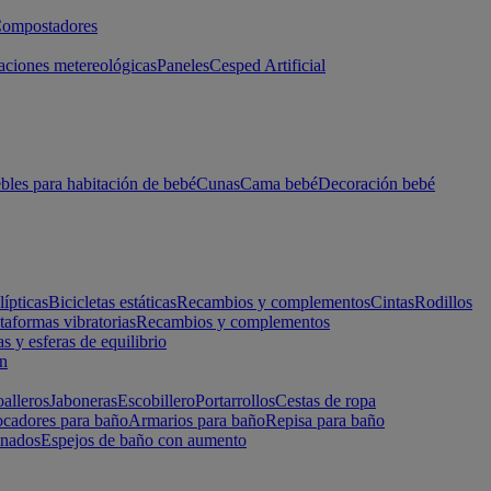
ompostadores
aciones metereológicas
Paneles
Cesped Artificial
les para habitación de bebé
Cunas
Cama bebé
Decoración bebé
lípticas
Bicicletas estáticas
Recambios y complementos
Cintas
Rodillos
taformas vibratorias
Recambios y complementos
s y esferas de equilibrio
ón
alleros
Jaboneras
Escobillero
Portarrollos
Cestas de ropa
cadores para baño
Armarios para baño
Repisa para baño
inados
Espejos de baño con aumento