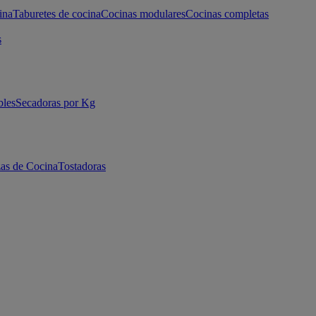
ina
Taburetes de cocina
Cocinas modulares
Cocinas completas
s
bles
Secadoras por Kg
as de Cocina
Tostadoras