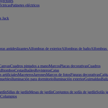
oyectores
éctricas
Patinetes eléctricos
s Jack
ras antideslizantes
Alfombras de exterior
Alfombras de baño
Alfombras 
Canvas
Cuadros pintados a mano
Marcos
Placas decorativas
Cuadros
s
Biombos
Cestas
Baúles
Revisteros
Cajas
s artificiales
Maceteros
Jarrones
Marcos de fotos
Figuras decorativas
Cajit
muebles
Iluminación para dormitorio
Iluminación exterior
Guirnaldas
Bali
ardín
Sillas de jardín
Mesas de jardín
Conjuntos de sofás de jardín
Sofás j
s
Columpios