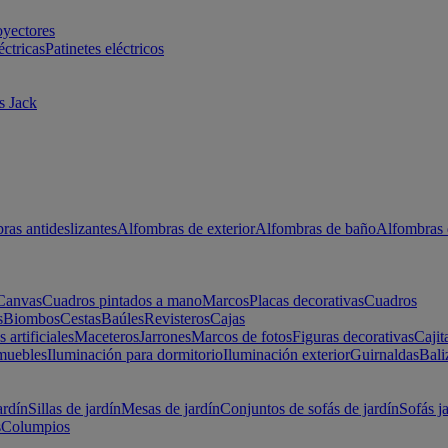
oyectores
éctricas
Patinetes eléctricos
s Jack
ras antideslizantes
Alfombras de exterior
Alfombras de baño
Alfombras 
Canvas
Cuadros pintados a mano
Marcos
Placas decorativas
Cuadros
s
Biombos
Cestas
Baúles
Revisteros
Cajas
s artificiales
Maceteros
Jarrones
Marcos de fotos
Figuras decorativas
Cajit
muebles
Iluminación para dormitorio
Iluminación exterior
Guirnaldas
Bali
ardín
Sillas de jardín
Mesas de jardín
Conjuntos de sofás de jardín
Sofás j
s
Columpios