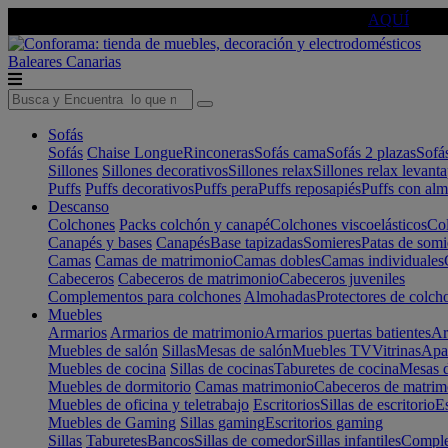
🔵Cambia tu electro con
-10% EXTRA
de descuento ☑️
AQUÍ
Baleares
Canarias
Sofás
Sofás
Chaise Longue
Rinconeras
Sofás cama
Sofás 2 plazas
Sofá
Sillones
Sillones decorativos
Sillones relax
Sillones relax levant
Puffs
Puffs decorativos
Puffs pera
Puffs reposapiés
Puffs con al
Descanso
Colchones
Packs colchón y canapé
Colchones viscoelásticos
Col
Canapés y bases
Canapés
Base tapizadas
Somieres
Patas de somi
Camas
Camas de matrimonio
Camas dobles
Camas individuales
Cabeceros
Cabeceros de matrimonio
Cabeceros juveniles
Complementos para colchones
Almohadas
Protectores de colch
Muebles
Armarios
Armarios de matrimonio
Armarios puertas batientes
Ar
Muebles de salón
Sillas
Mesas de salón
Muebles TV
Vitrinas
Apa
Muebles de cocina
Sillas de cocinas
Taburetes de cocina
Mesas d
Muebles de dormitorio
Camas matrimonio
Cabeceros de matrim
Muebles de oficina y teletrabajo
Escritorios
Sillas de escritorio
Es
Muebles de Gaming
Sillas gaming
Escritorios gaming
Sillas
Taburetes
Bancos
Sillas de comedor
Sillas infantiles
Complem