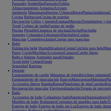
Parasoles
Sombrillas
Parasoles
Toldos
Almacenamiento
Armarios
Arcones
Jardinería
Maquinaria
Huertos Urbanos
Riego
Plantas
Jardineras
C
Cocina
Barbacoas
Cocina de exterior
Decoración
Grifos y fuentes
Estatuas
Macetas
Termómetros y est
Textil
Cojines de jardín
Fundas de jardín
Piscina
Plegable
Limpieza de piscinas
Ducha
Hinchable
Juguetes
Columpios
Toboganes
Hinchables
Casitas
Mascotas
Comederos
Jaulas
Casetas para mascotas
Bebé
Habitación bebé
Humidificadores
Cestas
Colchón para bebé
Mueb
Paseo
Coche
Mochilas
Accesorios
Capazos
Carrito ligero
Baño e higiene
Aspirador nasal
Orinales
Textil bebé
Cojines
Funda
Seguridad
Barreras
Deporte
Equipamiento de cardio
Máquinas de remo
Bicicletas spinning
E
Equipamiento de musculación
Bancos
Mancuernas
Máquinas
Pla
Accesorios fitness
Bandas
Barras
Plataforma de step
Cuerdas
Bola
Recuperación muscular
Electroestimulación
Terapia de percusi
Baño
Accesorios de baño
Colgadores baño
Papeleras
Dispensadores
To
Muebles de baño
Botiquines
Conjuntos de muebles para baño
To
Espejos de baño
Espejos de baño sin Luz
Espejos de baño ilum
Sanitarios
Bañeras
Lavabos
Mamparas