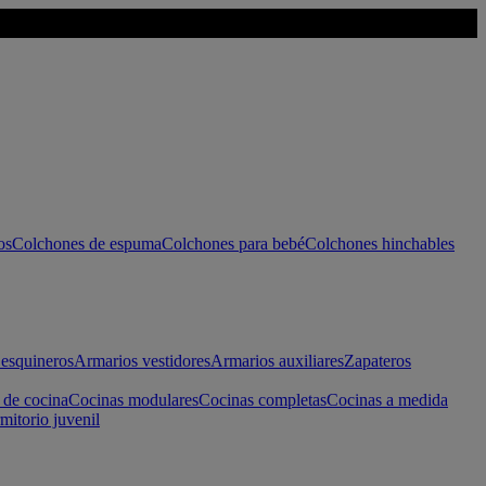
os
Colchones de espuma
Colchones para bebé
Colchones hinchables
esquineros
Armarios vestidores
Armarios auxiliares
Zapateros
 de cocina
Cocinas modulares
Cocinas completas
Cocinas a medida
mitorio juvenil