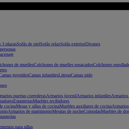
s 3 plazas
Sofás de piel
Sofás relax
Sofás exterior
Divanes
apersonas
macenaje
chones de muelles
Colchones de muelles ensacados
Colchones enrollad
eres
Camas juveniles
Camas infantiles
Literas
Camas nido
ones
marios puertas correderas
Armarios juvenil
Armarios infantiles
Armarios 
radores
Estanterias
Muebles recibidores
e cocina
Mesas y sillas de cocina
Muebles auxiliares de cocina
Armarios
onio
Armarios de matrimonio
Mesitas de noche
Comodas
Muebles de dor
tanterías
entos para sillas