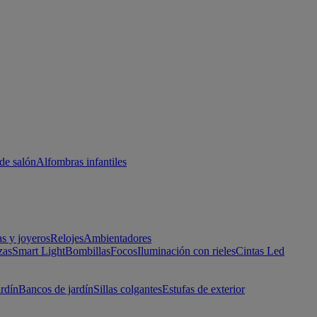
de salón
Alfombras infantiles
as y joyeros
Relojes
Ambientadores
zas
Smart Light
Bombillas
Focos
Iluminación con rieles
Cintas Led
ardín
Bancos de jardín
Sillas colgantes
Estufas de exterior