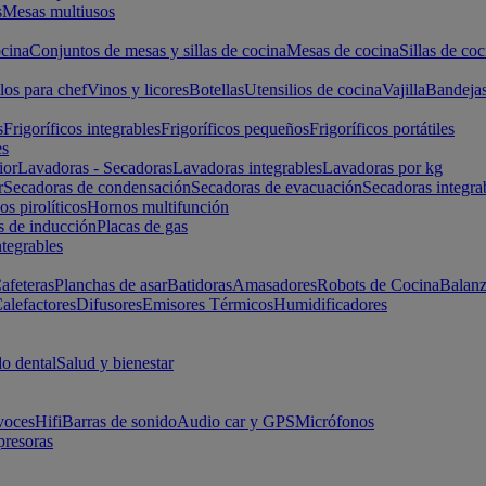
s
Mesas multiusos
cina
Conjuntos de mesas y sillas de cocina
Mesas de cocina
Sillas de coc
los para chef
Vinos y licores
Botellas
Utensilios de cocina
Vajilla
Bandeja
s
Frigoríficos integrables
Frigoríficos pequeños
Frigoríficos portátiles
es
ior
Lavadoras - Secadoras
Lavadoras integrables
Lavadoras por kg
r
Secadoras de condensación
Secadoras de evacuación
Secadoras integra
s pirolíticos
Hornos multifunción
s de inducción
Placas de gas
ntegrables
afeteras
Planchas de asar
Batidoras
Amasadores
Robots de Cocina
Balanz
alefactores
Difusores
Emisores Térmicos
Humidificadores
o dental
Salud y bienestar
voces
Hifi
Barras de sonido
Audio car y GPS
Micrófonos
presoras