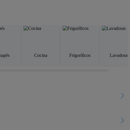
napés
Cocina
Frigoríficos
Lavadoras