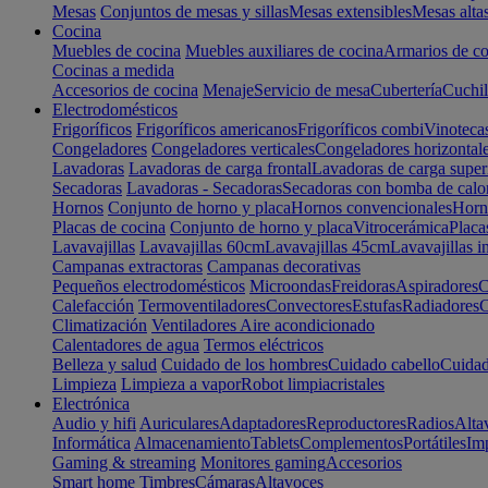
Mesas
Conjuntos de mesas y sillas
Mesas extensibles
Mesas alta
Cocina
Muebles de cocina
Muebles auxiliares de cocina
Armarios de co
Cocinas a medida
Accesorios de cocina
Menaje
Servicio de mesa
Cubertería
Cuchil
Electrodomésticos
Frigoríficos
Frigoríficos americanos
Frigoríficos combi
Vinoteca
Congeladores
Congeladores verticales
Congeladores horizontal
Lavadoras
Lavadoras de carga frontal
Lavadoras de carga super
Secadoras
Lavadoras - Secadoras
Secadoras con bomba de calo
Hornos
Conjunto de horno y placa
Hornos convencionales
Horno
Placas de cocina
Conjunto de horno y placa
Vitrocerámica
Placa
Lavavajillas
Lavavajillas 60cm
Lavavajillas 45cm
Lavavajillas i
Campanas extractoras
Campanas decorativas
Pequeños electrodomésticos
Microondas
Freidoras
Aspiradores
C
Calefacción
Termoventiladores
Convectores
Estufas
Radiadores
C
Climatización
Ventiladores
Aire acondicionado
Calentadores de agua
Termos eléctricos
Belleza y salud
Cuidado de los hombres
Cuidado cabello
Cuidad
Limpieza
Limpieza a vapor
Robot limpiacristales
Electrónica
Audio y hifi
Auriculares
Adaptadores
Reproductores
Radios
Alta
Informática
Almacenamiento
Tablets
Complementos
Portátiles
Im
Gaming & streaming
Monitores gaming
Accesorios
Smart home
Timbres
Cámaras
Altavoces