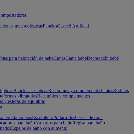
ompostadores
aciones metereológicas
Paneles
Cesped Artificial
les para habitación de bebé
Cunas
Cama bebé
Decoración bebé
lípticas
Bicicletas estáticas
Recambios y complementos
Cintas
Rodillos
taformas vibratorias
Recambios y complementos
s y esferas de equilibrio
ón
alleros
Jaboneras
Escobillero
Portarrollos
Cestas de ropa
cadores para baño
Armarios para baño
Repisa para baño
inados
Espejos de baño con aumento