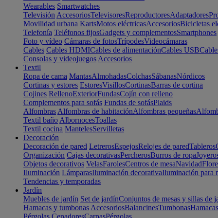
Wearables
Smartwatches
Televisión
Accesorios
Televisores
Reproductores
Adaptadores
Pr
Movilidad urbana
Karts
Motos eléctricas
Accesorios
Bicicletas el
Telefonía
Teléfonos fijos
Gadgets y complementos
Smartphones
Foto y vídeo
Cámaras de fotos
Trípodes
Videocámaras
Cables
Cables HDMI
Cables de alimentación
Cables USB
Cable
Consolas y videojuegos
Accesorios
Textil
Ropa de cama
Mantas
Almohadas
Colchas
Sábanas
Nórdicos
Cortinas y estores
Estores
Visillos
Cortinas
Barras de cortina
Cojines
Relleno
Exterior
Fundas
Cojín con relleno
Complementos para sofás
Fundas de sofás
Plaids
Alfombras
Alfombras de habitación
Alfombras pequeñas
Alfomb
Textil baño
Albornoces
Toallas
Textil cocina
Manteles
Servilletas
Decoración
Decoración de pared
Letreros
Espejos
Relojes de pared
Tableros
Organización
Cajas decorativas
Percheros
Burros de ropa
Joyero
Objetos decorativos
Velas
Faroles
Centros de mesa
Navidad
Flore
Iluminación
Lámparas
Iluminación decorativa
Iluminación para 
Tendencias y temporadas
Jardín
Muebles de jardín
Set de jardín
Conjuntos de mesas y sillas de j
Hamacas y tumbonas
Accesorios
Balancines
Tumbonas
Hamaca
Pérgolas
Cenadores
Carpas
Pérgolas