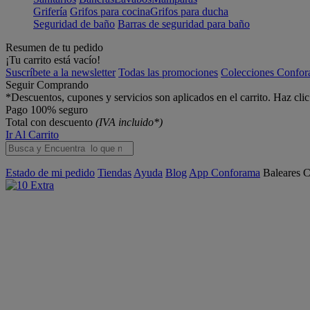
Grifería
Grifos para cocina
Grifos para ducha
Seguridad de baño
Barras de seguridad para baño
Resumen de tu pedido
¡Tu carrito está vacío!
Suscríbete a la newsletter
Todas las promociones
Colecciones Confo
Seguir Comprando
*Descuentos, cupones y servicios son aplicados en el carrito. Haz cli
Pago 100% seguro
Total con descuento
(IVA incluido*)
Ir Al Carrito
Estado de mi pedido
Tiendas
Ayuda
Blog
App Conforama
Baleares
C