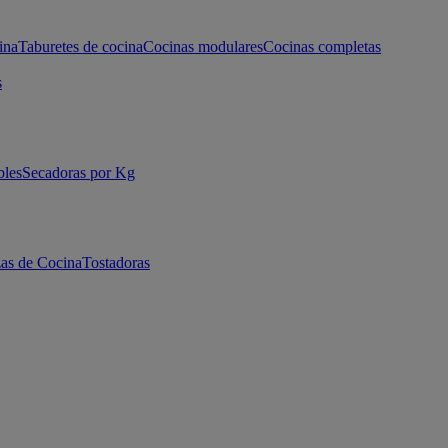
ina
Taburetes de cocina
Cocinas modulares
Cocinas completas
s
bles
Secadoras por Kg
as de Cocina
Tostadoras