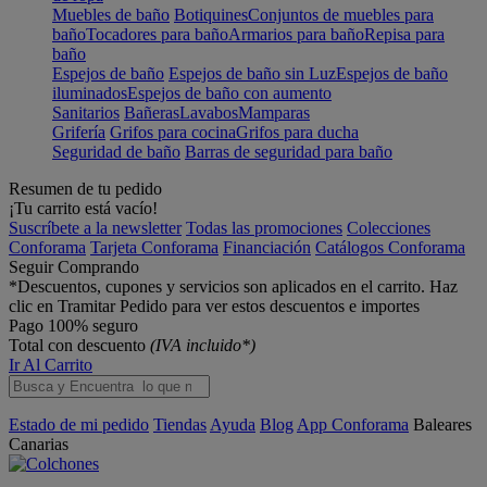
Muebles de baño
Botiquines
Conjuntos de muebles para
baño
Tocadores para baño
Armarios para baño
Repisa para
baño
Espejos de baño
Espejos de baño sin Luz
Espejos de baño
iluminados
Espejos de baño con aumento
Sanitarios
Bañeras
Lavabos
Mamparas
Grifería
Grifos para cocina
Grifos para ducha
Seguridad de baño
Barras de seguridad para baño
Resumen de tu pedido
¡Tu carrito está vacío!
Suscríbete a la newsletter
Todas las promociones
Colecciones
Conforama
Tarjeta Conforama
Financiación
Catálogos Conforama
Seguir Comprando
*Descuentos, cupones y servicios son aplicados en el carrito. Haz
clic en Tramitar Pedido para ver estos descuentos e importes
Pago 100% seguro
Total con descuento
(IVA incluido*)
Ir Al Carrito
Estado de mi pedido
Tiendas
Ayuda
Blog
App Conforama
Baleares
Canarias