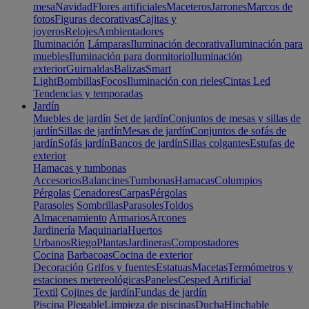
mesa
Navidad
Flores artificiales
Maceteros
Jarrones
Marcos de
fotos
Figuras decorativas
Cajitas y
joyeros
Relojes
Ambientadores
Iluminación
Lámparas
Iluminación decorativa
Iluminación para
muebles
Iluminación para dormitorio
Iluminación
exterior
Guirnaldas
Balizas
Smart
Light
Bombillas
Focos
Iluminación con rieles
Cintas Led
Tendencias y temporadas
Jardín
Muebles de jardín
Set de jardín
Conjuntos de mesas y sillas de
jardín
Sillas de jardín
Mesas de jardín
Conjuntos de sofás de
jardín
Sofás jardín
Bancos de jardín
Sillas colgantes
Estufas de
exterior
Hamacas y tumbonas
Accesorios
Balancines
Tumbonas
Hamacas
Columpios
Pérgolas
Cenadores
Carpas
Pérgolas
Parasoles
Sombrillas
Parasoles
Toldos
Almacenamiento
Armarios
Arcones
Jardinería
Maquinaria
Huertos
Urbanos
Riego
Plantas
Jardineras
Compostadores
Cocina
Barbacoas
Cocina de exterior
Decoración
Grifos y fuentes
Estatuas
Macetas
Termómetros y
estaciones metereológicas
Paneles
Cesped Artificial
Textil
Cojines de jardín
Fundas de jardín
Piscina
Plegable
Limpieza de piscinas
Ducha
Hinchable