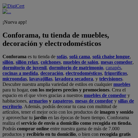
¡Nueva app!
Conforama, tu tienda de muebles,
decoración y electrodomésticos
Conforama
es tu tienda de
sofás
,
sofá cama
,
sofá chaise longue
,
sillón
,
sillón relax
,
colchones
,
muebles de salón
,
mesas comedor
,
dormitorio de juvenil
,
dormitorio de matrimonio
,
canapés
,
cocinas a medida
,
decoración
,
electrodomésticos
,
frigoríficos
,
microondas
,
lavavajillas
,
lavadora secadora
, y
televisiones
.
Descubre nuestra amplia variedad de estilos en cualquier
muebles
para tu hogar,
con los mejores precios y promociones
. Crea el
espacio en el que vives gracias a nuestros
muebles de comedor
y
habitaciones,
armarios
y
zapateros
,
mesas de comedor
y
sillas de
escritorio
. Además, podrás decorar tu casa con multitud de
artículos, tener el mejor ocio con los productos de
imagen y sonido
y aprovechar tu
jardín
en las épocas de buen tiempo. Conforama
realiza el
servicio de envío a domicilio como recogida en tienda.
Podrás
comprar online
entre nuestra gama de más de 7.000
productos y
recibirlo en tu domicilio
, o bien con
recogida gratis