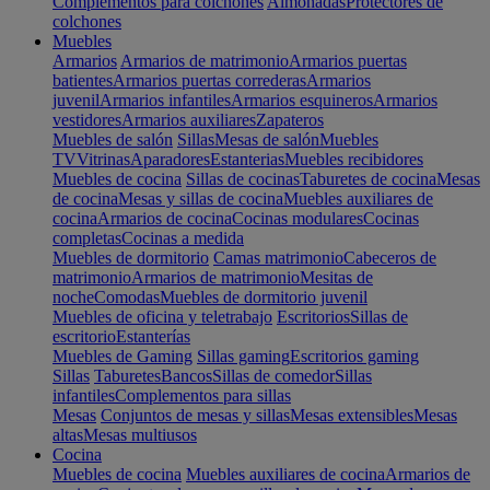
Complementos para colchones
Almohadas
Protectores de
colchones
Muebles
Armarios
Armarios de matrimonio
Armarios puertas
batientes
Armarios puertas correderas
Armarios
juvenil
Armarios infantiles
Armarios esquineros
Armarios
vestidores
Armarios auxiliares
Zapateros
Muebles de salón
Sillas
Mesas de salón
Muebles
TV
Vitrinas
Aparadores
Estanterias
Muebles recibidores
Muebles de cocina
Sillas de cocinas
Taburetes de cocina
Mesas
de cocina
Mesas y sillas de cocina
Muebles auxiliares de
cocina
Armarios de cocina
Cocinas modulares
Cocinas
completas
Cocinas a medida
Muebles de dormitorio
Camas matrimonio
Cabeceros de
matrimonio
Armarios de matrimonio
Mesitas de
noche
Comodas
Muebles de dormitorio juvenil
Muebles de oficina y teletrabajo
Escritorios
Sillas de
escritorio
Estanterías
Muebles de Gaming
Sillas gaming
Escritorios gaming
Sillas
Taburetes
Bancos
Sillas de comedor
Sillas
infantiles
Complementos para sillas
Mesas
Conjuntos de mesas y sillas
Mesas extensibles
Mesas
altas
Mesas multiusos
Cocina
Muebles de cocina
Muebles auxiliares de cocina
Armarios de