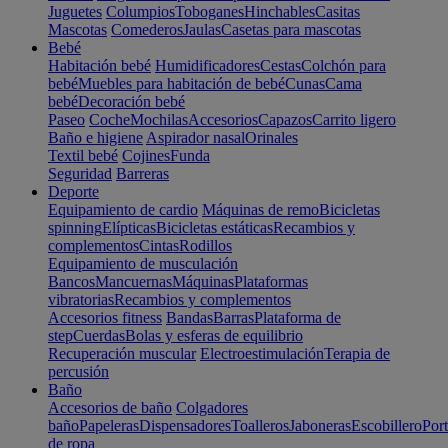
Juguetes
Columpios
Toboganes
Hinchables
Casitas
Mascotas
Comederos
Jaulas
Casetas para mascotas
Bebé
Habitación bebé
Humidificadores
Cestas
Colchón para
bebé
Muebles para habitación de bebé
Cunas
Cama
bebé
Decoración bebé
Paseo
Coche
Mochilas
Accesorios
Capazos
Carrito ligero
Baño e higiene
Aspirador nasal
Orinales
Textil bebé
Cojines
Funda
Seguridad
Barreras
Deporte
Equipamiento de cardio
Máquinas de remo
Bicicletas
spinning
Elípticas
Bicicletas estáticas
Recambios y
complementos
Cintas
Rodillos
Equipamiento de musculación
Bancos
Mancuernas
Máquinas
Plataformas
vibratorias
Recambios y complementos
Accesorios fitness
Bandas
Barras
Plataforma de
step
Cuerdas
Bolas y esferas de equilibrio
Recuperación muscular
Electroestimulación
Terapia de
percusión
Baño
Accesorios de baño
Colgadores
baño
Papeleras
Dispensadores
Toalleros
Jaboneras
Escobillero
Port
de ropa