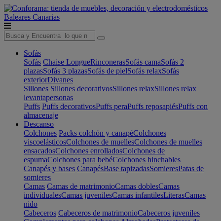
Baleares
Canarias
Sofás
Sofás
Chaise Longue
Rinconeras
Sofás cama
Sofás 2
plazas
Sofás 3 plazas
Sofás de piel
Sofás relax
Sofás
exterior
Divanes
Sillones
Sillones decorativos
Sillones relax
Sillones relax
levantapersonas
Puffs
Puffs decorativos
Puffs pera
Puffs reposapiés
Puffs con
almacenaje
Descanso
Colchones
Packs colchón y canapé
Colchones
viscoelásticos
Colchones de muelles
Colchones de muelles
ensacados
Colchones enrollados
Colchones de
espuma
Colchones para bebé
Colchones hinchables
Canapés y bases
Canapés
Base tapizadas
Somieres
Patas de
somieres
Camas
Camas de matrimonio
Camas dobles
Camas
individuales
Camas juveniles
Camas infantiles
Literas
Camas
nido
Cabeceros
Cabeceros de matrimonio
Cabeceros juveniles