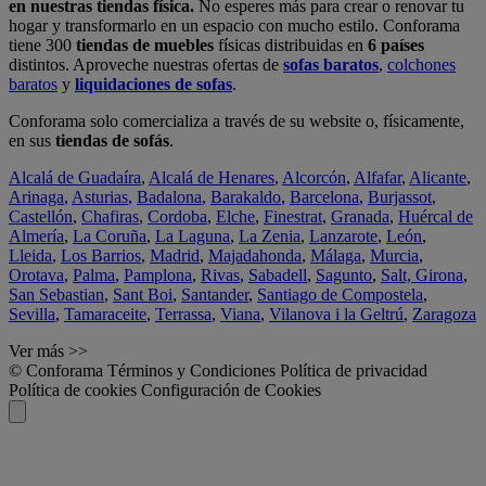
en nuestras tiendas física.
No esperes más para crear o renovar tu
hogar y transformarlo en un espacio con mucho estilo. Conforama
tiene 300
tiendas de muebles
físicas distribuidas en
6 países
distintos. Aproveche nuestras ofertas de
sofas baratos
,
colchones
baratos
y
liquidaciones de sofas
.
Conforama solo comercializa a través de su website o, físicamente,
en sus
tiendas de sofás
.
Alcalá de Guadaíra
,
Alcalá de Henares
,
Alcorcón
,
Alfafar
,
Alicante
,
Arinaga
,
Asturias
,
Badalona
,
Barakaldo
,
Barcelona
,
Burjassot
,
Castellón
,
Chafiras
,
Cordoba
,
Elche
,
Finestrat
,
Granada
,
Huércal de
Almería
,
La Coruña
,
La Laguna
,
La Zenia
,
Lanzarote
,
León
,
Lleida
,
Los Barrios
,
Madrid
,
Majadahonda
,
Málaga
,
Murcia
,
Orotava
,
Palma
,
Pamplona
,
Rivas
,
Sabadell
,
Sagunto
,
Salt, Girona
,
San Sebastian
,
Sant Boi
,
Santander
,
Santiago de Compostela
,
Sevilla
,
Tamaraceite
,
Terrassa
,
Viana
,
Vilanova i la Geltrú
,
Zaragoza
Ver más >>
© Conforama
Términos y Condiciones
Política de privacidad
Política de cookies
Configuración de Cookies