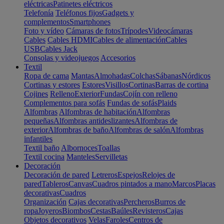
eléctricas
Patinetes eléctricos
Telefonía
Teléfonos fijos
Gadgets y
complementos
Smartphones
Foto y vídeo
Cámaras de fotos
Trípodes
Videocámaras
Cables
Cables HDMI
Cables de alimentación
Cables
USB
Cables Jack
Consolas y videojuegos
Accesorios
Textil
Ropa de cama
Mantas
Almohadas
Colchas
Sábanas
Nórdicos
Cortinas y estores
Estores
Visillos
Cortinas
Barras de cortina
Cojines
Relleno
Exterior
Fundas
Cojín con relleno
Complementos para sofás
Fundas de sofás
Plaids
Alfombras
Alfombras de habitación
Alfombras
pequeñas
Alfombras antideslizantes
Alfombras de
exterior
Alfombras de baño
Alfombras de salón
Alfombras
infantiles
Textil baño
Albornoces
Toallas
Textil cocina
Manteles
Servilletas
Decoración
Decoración de pared
Letreros
Espejos
Relojes de
pared
Tableros
Canvas
Cuadros pintados a mano
Marcos
Placas
decorativas
Cuadros
Organización
Cajas decorativas
Percheros
Burros de
ropa
Joyeros
Biombos
Cestas
Baúles
Revisteros
Cajas
Objetos decorativos
Velas
Faroles
Centros de