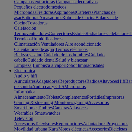
Campanas extractoras
Campanas decorativas
Pequeños electrodomésticos
Microondas
Freidoras
Aspiradores
Cafeteras
Planchas de
asar
Batidoras
Amasadores
Robots de Cocina
Balanzas de
Cocina
Tostadoras
Calefacción
Termoventiladores
Convectores
Estufas
Radiadores
Calefactores
D
Térmicos
Humidificadores
Climatización
Ventiladores
Aire acondicionado
Calentadores de agua
Termos eléctricos
Belleza y salud
Cuidado de los hombres
Cuidado
cabello
Cuidado dental
Salud y bienestar
Limpieza
Limpieza a vapor
Robot limpiacristales
Electrónica
Audio y hifi
Auriculares
Adaptadores
Reproductores
Radios
Altavoces
Hifi
Bar
de sonido
Audio car y GPS
Micrófonos
Informática
Almacenamiento
Tablets
Complementos
Portátiles
Impresoras
Gaming & streaming
Monitores gaming
Accesorios
Smart home
Timbres
Cámaras
Altavoces
Wearables
Smartwatches
Televisión
Accesorios
Televisores
Reproductores
Adaptadores
Proyectores
Movilidad urbana
Karts
Motos eléctricas
Accesorios
Bicicletas