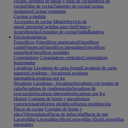
cocina
Conjuntos de mesas y sillas de cocina
Mesas de
cocina
Sillas de cocina
Taburetes de cocina
Cocinas
modulares
Cocinas completas
Cocinas a medida
Accesorios de cocina
Menaje
Servicio de
mesa
Cubertería
Cuchillos para chef
Vinos y
licores
Botellas
Utensilios de cocina
Vajilla
Bandejas
Electrodomésticos
Frigoríficos
Frigoríficos americanos
Frigoríficos
combi
Vinotecas
Frigoríficos integrables
Frigoríficos
pequeños
Frigoríficos portátiles
Congeladores
Congeladores verticales
Congeladores
horizontales
Lavadoras
Lavadoras de carga frontal
Lavadoras de carga
superior
Lavadoras - Secadoras
Lavadoras
integrables
Lavadoras por kg
Secadoras
Lavadoras - Secadoras
Secadoras con bomba de
calor
Secadoras de condensación
Secadoras de
evacuación
Secadoras integrables
Secadoras por Kg
Hornos
Conjunto de horno y placa
Hornos
convencionales
Hornos pirolíticos
Hornos multifunción
Placas de cocina
Conjunto de horno y
placa
Vitrocerámica
Placas de inducción
Placas de gas
Lavavajillas
Lavavajillas 60cm
Lavavajillas 45cm
Lavavajillas
integrables