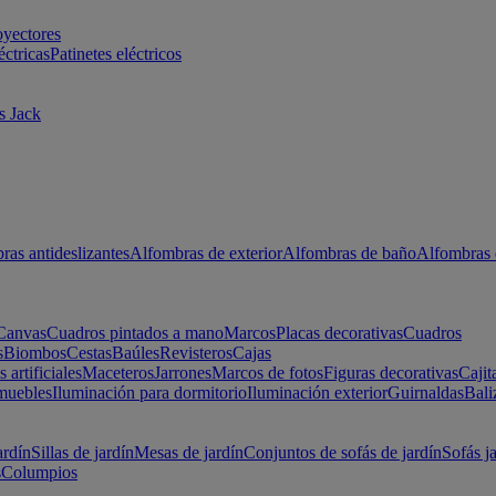
oyectores
éctricas
Patinetes eléctricos
s Jack
ras antideslizantes
Alfombras de exterior
Alfombras de baño
Alfombras 
Canvas
Cuadros pintados a mano
Marcos
Placas decorativas
Cuadros
s
Biombos
Cestas
Baúles
Revisteros
Cajas
s artificiales
Maceteros
Jarrones
Marcos de fotos
Figuras decorativas
Cajit
muebles
Iluminación para dormitorio
Iluminación exterior
Guirnaldas
Bali
ardín
Sillas de jardín
Mesas de jardín
Conjuntos de sofás de jardín
Sofás j
s
Columpios