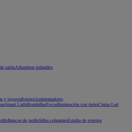
de salón
Alfombras infantiles
as y joyeros
Relojes
Ambientadores
zas
Smart Light
Bombillas
Focos
Iluminación con rieles
Cintas Led
ardín
Bancos de jardín
Sillas colgantes
Estufas de exterior