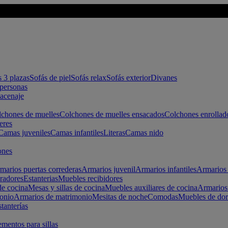
s 3 plazas
Sofás de piel
Sofás relax
Sofás exterior
Divanes
apersonas
macenaje
chones de muelles
Colchones de muelles ensacados
Colchones enrollad
eres
Camas juveniles
Camas infantiles
Literas
Camas nido
ones
marios puertas correderas
Armarios juvenil
Armarios infantiles
Armarios 
radores
Estanterias
Muebles recibidores
e cocina
Mesas y sillas de cocina
Muebles auxiliares de cocina
Armarios
onio
Armarios de matrimonio
Mesitas de noche
Comodas
Muebles de dor
tanterías
entos para sillas