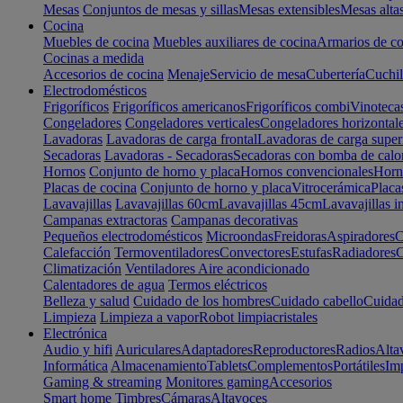
Mesas
Conjuntos de mesas y sillas
Mesas extensibles
Mesas alta
Cocina
Muebles de cocina
Muebles auxiliares de cocina
Armarios de co
Cocinas a medida
Accesorios de cocina
Menaje
Servicio de mesa
Cubertería
Cuchil
Electrodomésticos
Frigoríficos
Frigoríficos americanos
Frigoríficos combi
Vinoteca
Congeladores
Congeladores verticales
Congeladores horizontal
Lavadoras
Lavadoras de carga frontal
Lavadoras de carga super
Secadoras
Lavadoras - Secadoras
Secadoras con bomba de calo
Hornos
Conjunto de horno y placa
Hornos convencionales
Horno
Placas de cocina
Conjunto de horno y placa
Vitrocerámica
Placa
Lavavajillas
Lavavajillas 60cm
Lavavajillas 45cm
Lavavajillas i
Campanas extractoras
Campanas decorativas
Pequeños electrodomésticos
Microondas
Freidoras
Aspiradores
C
Calefacción
Termoventiladores
Convectores
Estufas
Radiadores
C
Climatización
Ventiladores
Aire acondicionado
Calentadores de agua
Termos eléctricos
Belleza y salud
Cuidado de los hombres
Cuidado cabello
Cuidad
Limpieza
Limpieza a vapor
Robot limpiacristales
Electrónica
Audio y hifi
Auriculares
Adaptadores
Reproductores
Radios
Alta
Informática
Almacenamiento
Tablets
Complementos
Portátiles
Im
Gaming & streaming
Monitores gaming
Accesorios
Smart home
Timbres
Cámaras
Altavoces