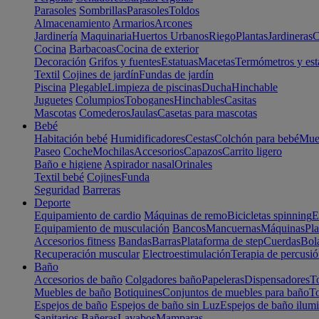
Parasoles
Sombrillas
Parasoles
Toldos
Almacenamiento
Armarios
Arcones
Jardinería
Maquinaria
Huertos Urbanos
Riego
Plantas
Jardineras
C
Cocina
Barbacoas
Cocina de exterior
Decoración
Grifos y fuentes
Estatuas
Macetas
Termómetros y est
Textil
Cojines de jardín
Fundas de jardín
Piscina
Plegable
Limpieza de piscinas
Ducha
Hinchable
Juguetes
Columpios
Toboganes
Hinchables
Casitas
Mascotas
Comederos
Jaulas
Casetas para mascotas
Bebé
Habitación bebé
Humidificadores
Cestas
Colchón para bebé
Mueb
Paseo
Coche
Mochilas
Accesorios
Capazos
Carrito ligero
Baño e higiene
Aspirador nasal
Orinales
Textil bebé
Cojines
Funda
Seguridad
Barreras
Deporte
Equipamiento de cardio
Máquinas de remo
Bicicletas spinning
E
Equipamiento de musculación
Bancos
Mancuernas
Máquinas
Pla
Accesorios fitness
Bandas
Barras
Plataforma de step
Cuerdas
Bola
Recuperación muscular
Electroestimulación
Terapia de percusi
Baño
Accesorios de baño
Colgadores baño
Papeleras
Dispensadores
To
Muebles de baño
Botiquines
Conjuntos de muebles para baño
To
Espejos de baño
Espejos de baño sin Luz
Espejos de baño ilum
Sanitarios
Bañeras
Lavabos
Mamparas