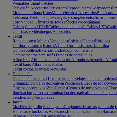
Wearables
Smartwatches
Televisión
Accesorios
Televisores
Reproductores
Adaptadores
Pr
Movilidad urbana
Karts
Motos eléctricas
Accesorios
Bicicletas el
Telefonía
Teléfonos fijos
Gadgets y complementos
Smartphones
Foto y vídeo
Cámaras de fotos
Trípodes
Videocámaras
Cables
Cables HDMI
Cables de alimentación
Cables USB
Cable
Consolas y videojuegos
Accesorios
Textil
Ropa de cama
Mantas
Almohadas
Colchas
Sábanas
Nórdicos
Cortinas y estores
Estores
Visillos
Cortinas
Barras de cortina
Cojines
Relleno
Exterior
Fundas
Cojín con relleno
Complementos para sofás
Fundas de sofás
Plaids
Alfombras
Alfombras de habitación
Alfombras pequeñas
Alfomb
Textil baño
Albornoces
Toallas
Textil cocina
Manteles
Servilletas
Decoración
Decoración de pared
Letreros
Espejos
Relojes de pared
Tableros
Organización
Cajas decorativas
Percheros
Burros de ropa
Joyero
Objetos decorativos
Velas
Faroles
Centros de mesa
Navidad
Flore
Iluminación
Lámparas
Iluminación decorativa
Iluminación para 
Tendencias y temporadas
Jardín
Muebles de jardín
Set de jardín
Conjuntos de mesas y sillas de j
Hamacas y tumbonas
Accesorios
Balancines
Tumbonas
Hamaca
Pérgolas
Cenadores
Carpas
Pérgolas