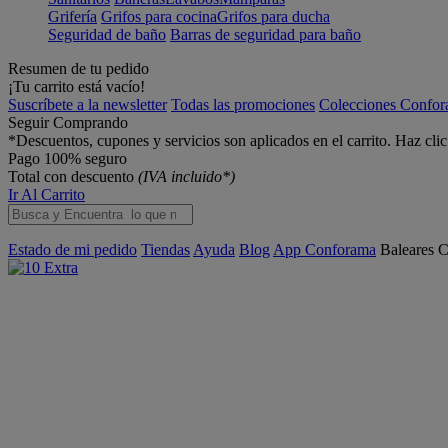
Grifería
Grifos para cocina
Grifos para ducha
Seguridad de baño
Barras de seguridad para baño
Resumen de tu pedido
¡Tu carrito está vacío!
Suscríbete a la newsletter
Todas las promociones
Colecciones Confo
Seguir Comprando
*Descuentos, cupones y servicios son aplicados en el carrito. Haz cli
Pago 100% seguro
Total con descuento
(IVA incluido*)
Ir Al Carrito
Estado de mi pedido
Tiendas
Ayuda
Blog
App Conforama
Baleares
C