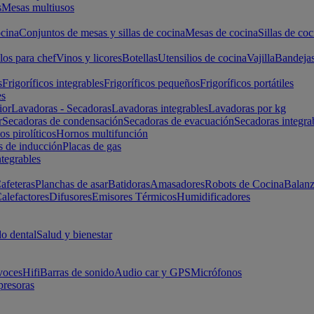
s
Mesas multiusos
cina
Conjuntos de mesas y sillas de cocina
Mesas de cocina
Sillas de coc
los para chef
Vinos y licores
Botellas
Utensilios de cocina
Vajilla
Bandeja
s
Frigoríficos integrables
Frigoríficos pequeños
Frigoríficos portátiles
es
ior
Lavadoras - Secadoras
Lavadoras integrables
Lavadoras por kg
r
Secadoras de condensación
Secadoras de evacuación
Secadoras integra
s pirolíticos
Hornos multifunción
s de inducción
Placas de gas
ntegrables
afeteras
Planchas de asar
Batidoras
Amasadores
Robots de Cocina
Balanz
alefactores
Difusores
Emisores Térmicos
Humidificadores
o dental
Salud y bienestar
voces
Hifi
Barras de sonido
Audio car y GPS
Micrófonos
presoras