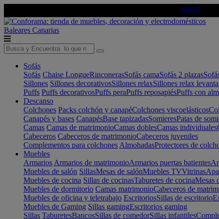
🔵Cambia tu electro con
-10% EXTRA
de descuento ☑️
AQUÍ
Baleares
Canarias
Sofás
Sofás
Chaise Longue
Rinconeras
Sofás cama
Sofás 2 plazas
Sofá
Sillones
Sillones decorativos
Sillones relax
Sillones relax levant
Puffs
Puffs decorativos
Puffs pera
Puffs reposapiés
Puffs con al
Descanso
Colchones
Packs colchón y canapé
Colchones viscoelásticos
Col
Canapés y bases
Canapés
Base tapizadas
Somieres
Patas de somi
Camas
Camas de matrimonio
Camas dobles
Camas individuales
Cabeceros
Cabeceros de matrimonio
Cabeceros juveniles
Complementos para colchones
Almohadas
Protectores de colch
Muebles
Armarios
Armarios de matrimonio
Armarios puertas batientes
Ar
Muebles de salón
Sillas
Mesas de salón
Muebles TV
Vitrinas
Apa
Muebles de cocina
Sillas de cocinas
Taburetes de cocina
Mesas d
Muebles de dormitorio
Camas matrimonio
Cabeceros de matrim
Muebles de oficina y teletrabajo
Escritorios
Sillas de escritorio
Es
Muebles de Gaming
Sillas gaming
Escritorios gaming
Sillas
Taburetes
Bancos
Sillas de comedor
Sillas infantiles
Complem