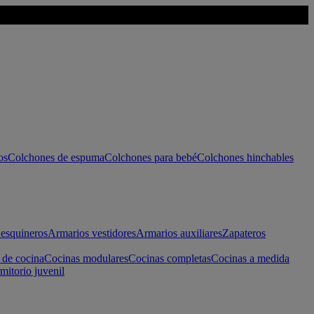
os
Colchones de espuma
Colchones para bebé
Colchones hinchables
esquineros
Armarios vestidores
Armarios auxiliares
Zapateros
 de cocina
Cocinas modulares
Cocinas completas
Cocinas a medida
mitorio juvenil