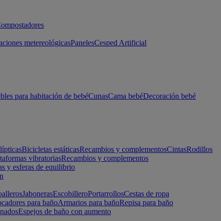
ompostadores
aciones metereológicas
Paneles
Cesped Artificial
les para habitación de bebé
Cunas
Cama bebé
Decoración bebé
lípticas
Bicicletas estáticas
Recambios y complementos
Cintas
Rodillos
taformas vibratorias
Recambios y complementos
s y esferas de equilibrio
ón
alleros
Jaboneras
Escobillero
Portarrollos
Cestas de ropa
cadores para baño
Armarios para baño
Repisa para baño
inados
Espejos de baño con aumento