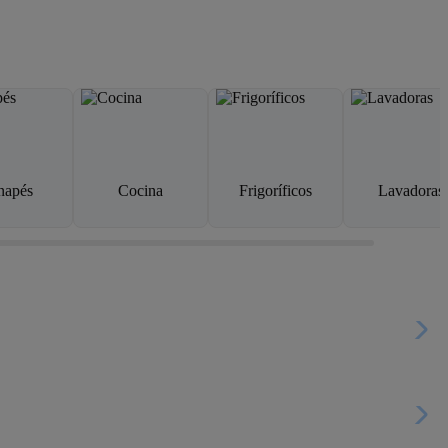
napés
Cocina
Frigoríficos
Lavadoras