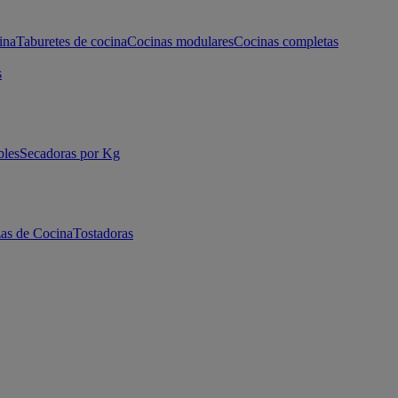
ina
Taburetes de cocina
Cocinas modulares
Cocinas completas
s
bles
Secadoras por Kg
as de Cocina
Tostadoras