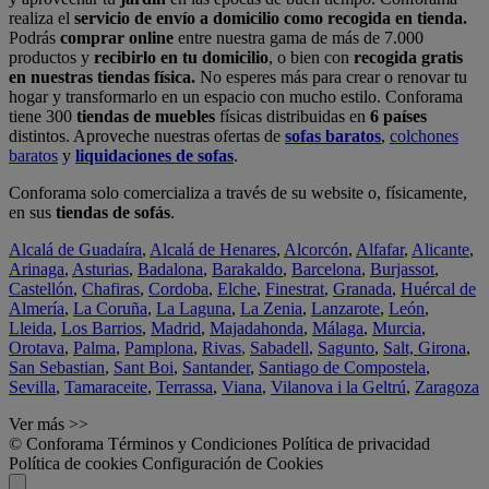
realiza el
servicio de envío a domicilio como recogida en tienda.
Podrás
comprar online
entre nuestra gama de más de 7.000
productos y
recibirlo en tu domicilio
, o bien con
recogida gratis
en nuestras tiendas física.
No esperes más para crear o renovar tu
hogar y transformarlo en un espacio con mucho estilo. Conforama
tiene 300
tiendas de muebles
físicas distribuidas en
6 países
distintos. Aproveche nuestras ofertas de
sofas baratos
,
colchones
baratos
y
liquidaciones de sofas
.
Conforama solo comercializa a través de su website o, físicamente,
en sus
tiendas de sofás
.
Alcalá de Guadaíra
,
Alcalá de Henares
,
Alcorcón
,
Alfafar
,
Alicante
,
Arinaga
,
Asturias
,
Badalona
,
Barakaldo
,
Barcelona
,
Burjassot
,
Castellón
,
Chafiras
,
Cordoba
,
Elche
,
Finestrat
,
Granada
,
Huércal de
Almería
,
La Coruña
,
La Laguna
,
La Zenia
,
Lanzarote
,
León
,
Lleida
,
Los Barrios
,
Madrid
,
Majadahonda
,
Málaga
,
Murcia
,
Orotava
,
Palma
,
Pamplona
,
Rivas
,
Sabadell
,
Sagunto
,
Salt, Girona
,
San Sebastian
,
Sant Boi
,
Santander
,
Santiago de Compostela
,
Sevilla
,
Tamaraceite
,
Terrassa
,
Viana
,
Vilanova i la Geltrú
,
Zaragoza
Ver más >>
© Conforama
Términos y Condiciones
Política de privacidad
Política de cookies
Configuración de Cookies