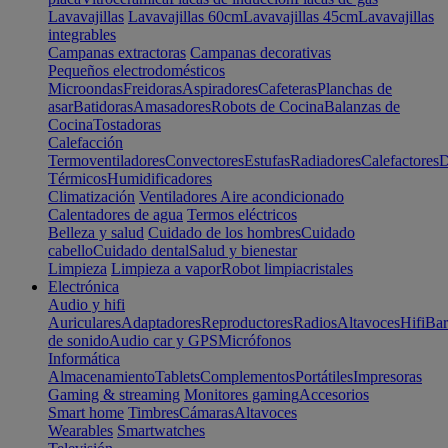
Lavavajillas
Lavavajillas 60cm
Lavavajillas 45cm
Lavavajillas
integrables
Campanas extractoras
Campanas decorativas
Pequeños electrodomésticos
Microondas
Freidoras
Aspiradores
Cafeteras
Planchas de
asar
Batidoras
Amasadores
Robots de Cocina
Balanzas de
Cocina
Tostadoras
Calefacción
Termoventiladores
Convectores
Estufas
Radiadores
Calefactores
D
Térmicos
Humidificadores
Climatización
Ventiladores
Aire acondicionado
Calentadores de agua
Termos eléctricos
Belleza y salud
Cuidado de los hombres
Cuidado
cabello
Cuidado dental
Salud y bienestar
Limpieza
Limpieza a vapor
Robot limpiacristales
Electrónica
Audio y hifi
Auriculares
Adaptadores
Reproductores
Radios
Altavoces
Hifi
Bar
de sonido
Audio car y GPS
Micrófonos
Informática
Almacenamiento
Tablets
Complementos
Portátiles
Impresoras
Gaming & streaming
Monitores gaming
Accesorios
Smart home
Timbres
Cámaras
Altavoces
Wearables
Smartwatches