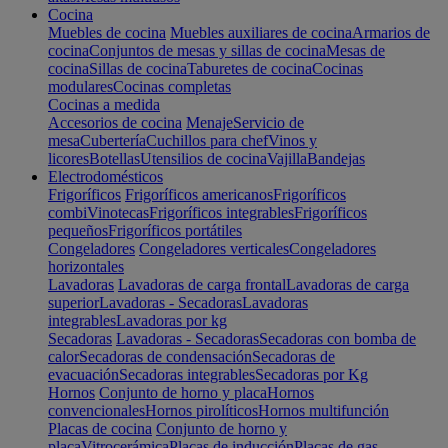
Cocina
Muebles de cocina
Muebles auxiliares de cocina
Armarios de
cocina
Conjuntos de mesas y sillas de cocina
Mesas de
cocina
Sillas de cocina
Taburetes de cocina
Cocinas
modulares
Cocinas completas
Cocinas a medida
Accesorios de cocina
Menaje
Servicio de
mesa
Cubertería
Cuchillos para chef
Vinos y
licores
Botellas
Utensilios de cocina
Vajilla
Bandejas
Electrodomésticos
Frigoríficos
Frigoríficos americanos
Frigoríficos
combi
Vinotecas
Frigoríficos integrables
Frigoríficos
pequeños
Frigoríficos portátiles
Congeladores
Congeladores verticales
Congeladores
horizontales
Lavadoras
Lavadoras de carga frontal
Lavadoras de carga
superior
Lavadoras - Secadoras
Lavadoras
integrables
Lavadoras por kg
Secadoras
Lavadoras - Secadoras
Secadoras con bomba de
calor
Secadoras de condensación
Secadoras de
evacuación
Secadoras integrables
Secadoras por Kg
Hornos
Conjunto de horno y placa
Hornos
convencionales
Hornos pirolíticos
Hornos multifunción
Placas de cocina
Conjunto de horno y
placa
Vitrocerámica
Placas de inducción
Placas de gas