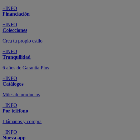
+INFO
Financiación
+INFO
Colecciones
Crea tu propio estilo
+INFO
Tranquilidad
6 años de Garantía Plus
+INFO
Catálogos
Miles de productos
+INFO
Por teléfono
Llámanos y compra
+INFO
Nueva app