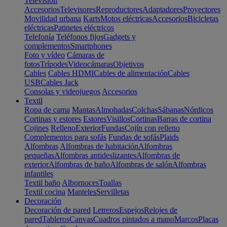
Televisión
Accesorios
Televisores
Reproductores
Adaptadores
Proyectores
Movilidad urbana
Karts
Motos eléctricas
Accesorios
Bicicletas
eléctricas
Patinetes eléctricos
Telefonía
Teléfonos fijos
Gadgets y
complementos
Smartphones
Foto y vídeo
Cámaras de
fotos
Trípodes
Videocámaras
Objetivos
Cables
Cables HDMI
Cables de alimentación
Cables
USB
Cables Jack
Consolas y videojuegos
Accesorios
Textil
Ropa de cama
Mantas
Almohadas
Colchas
Sábanas
Nórdicos
Cortinas y estores
Estores
Visillos
Cortinas
Barras de cortina
Cojines
Relleno
Exterior
Fundas
Cojín con relleno
Complementos para sofás
Fundas de sofás
Plaids
Alfombras
Alfombras de habitación
Alfombras
pequeñas
Alfombras antideslizantes
Alfombras de
exterior
Alfombras de baño
Alfombras de salón
Alfombras
infantiles
Textil baño
Albornoces
Toallas
Textil cocina
Manteles
Servilletas
Decoración
Decoración de pared
Letreros
Espejos
Relojes de
pared
Tableros
Canvas
Cuadros pintados a mano
Marcos
Placas