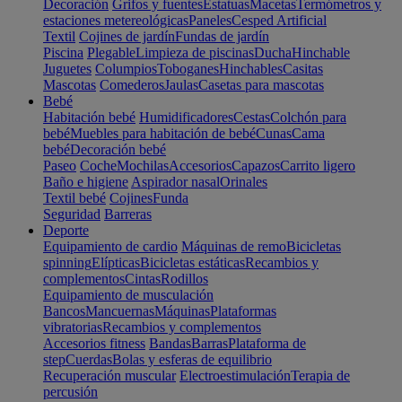
Decoración
Grifos y fuentes
Estatuas
Macetas
Termómetros y
estaciones metereológicas
Paneles
Cesped Artificial
Textil
Cojines de jardín
Fundas de jardín
Piscina
Plegable
Limpieza de piscinas
Ducha
Hinchable
Juguetes
Columpios
Toboganes
Hinchables
Casitas
Mascotas
Comederos
Jaulas
Casetas para mascotas
Bebé
Habitación bebé
Humidificadores
Cestas
Colchón para
bebé
Muebles para habitación de bebé
Cunas
Cama
bebé
Decoración bebé
Paseo
Coche
Mochilas
Accesorios
Capazos
Carrito ligero
Baño e higiene
Aspirador nasal
Orinales
Textil bebé
Cojines
Funda
Seguridad
Barreras
Deporte
Equipamiento de cardio
Máquinas de remo
Bicicletas
spinning
Elípticas
Bicicletas estáticas
Recambios y
complementos
Cintas
Rodillos
Equipamiento de musculación
Bancos
Mancuernas
Máquinas
Plataformas
vibratorias
Recambios y complementos
Accesorios fitness
Bandas
Barras
Plataforma de
step
Cuerdas
Bolas y esferas de equilibrio
Recuperación muscular
Electroestimulación
Terapia de
percusión