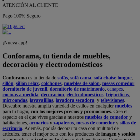
ATENCIÓN AL CLIENTE
Pago 100% Seguro
¡Nueva app!
Conforama, tu tienda de muebles,
decoración y electrodomésticos
Conforama
es tu tienda de
sofás
,
sofá cama
,
sofá chaise longue
,
sillón
,
sillón relax
,
colchones
,
muebles de salón
,
mesas comedor
,
dormitorio de juvenil
,
dormitorio de matrimonio
,
canapés
,
cocinas a medida
,
decoración
,
electrodomésticos
,
frigoríficos
,
microondas
,
lavavajillas
,
lavadora secadora
, y
televisiones
.
Descubre nuestra amplia variedad de estilos en cualquier
muebles
para tu hogar,
con los mejores precios y promociones
. Crea el
espacio en el que vives gracias a nuestros
muebles de comedor
y
habitaciones,
armarios
y
zapateros
,
mesas de comedor
y
sillas de
escritorio
. Además, podrás decorar tu casa con multitud de
artículos, tener el mejor ocio con los productos de
imagen y sonido
y aprovechar tu
jardín
en las épocas de buen tiempo. Conforama