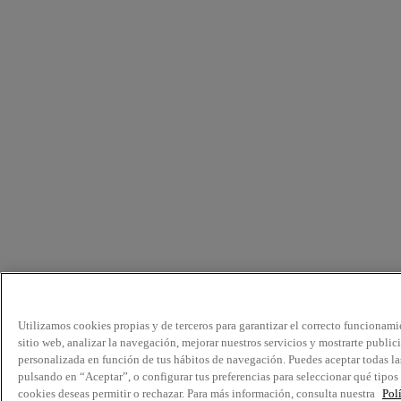
Utilizamos cookies propias y de terceros para garantizar el correcto funcionami
sitio web, analizar la navegación, mejorar nuestros servicios y mostrarte public
personalizada en función de tus hábitos de navegación. Puedes aceptar todas la
pulsando en “Aceptar”, o configurar tus preferencias para seleccionar qué tipos
cookies deseas permitir o rechazar. Para más información, consulta nuestra
Pol