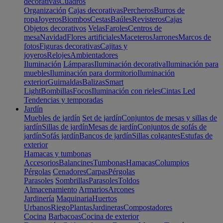
decorativas
Cuadros
Organización
Cajas decorativas
Percheros
Burros de
ropa
Joyeros
Biombos
Cestas
Baúles
Revisteros
Cajas
Objetos decorativos
Velas
Faroles
Centros de
mesa
Navidad
Flores artificiales
Maceteros
Jarrones
Marcos de
fotos
Figuras decorativas
Cajitas y
joyeros
Relojes
Ambientadores
Iluminación
Lámparas
Iluminación decorativa
Iluminación para
muebles
Iluminación para dormitorio
Iluminación
exterior
Guirnaldas
Balizas
Smart
Light
Bombillas
Focos
Iluminación con rieles
Cintas Led
Tendencias y temporadas
Jardín
Muebles de jardín
Set de jardín
Conjuntos de mesas y sillas de
jardín
Sillas de jardín
Mesas de jardín
Conjuntos de sofás de
jardín
Sofás jardín
Bancos de jardín
Sillas colgantes
Estufas de
exterior
Hamacas y tumbonas
Accesorios
Balancines
Tumbonas
Hamacas
Columpios
Pérgolas
Cenadores
Carpas
Pérgolas
Parasoles
Sombrillas
Parasoles
Toldos
Almacenamiento
Armarios
Arcones
Jardinería
Maquinaria
Huertos
Urbanos
Riego
Plantas
Jardineras
Compostadores
Cocina
Barbacoas
Cocina de exterior