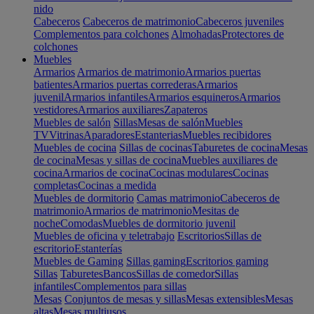
nido
Cabeceros
Cabeceros de matrimonio
Cabeceros juveniles
Complementos para colchones
Almohadas
Protectores de
colchones
Muebles
Armarios
Armarios de matrimonio
Armarios puertas
batientes
Armarios puertas correderas
Armarios
juvenil
Armarios infantiles
Armarios esquineros
Armarios
vestidores
Armarios auxiliares
Zapateros
Muebles de salón
Sillas
Mesas de salón
Muebles
TV
Vitrinas
Aparadores
Estanterias
Muebles recibidores
Muebles de cocina
Sillas de cocinas
Taburetes de cocina
Mesas
de cocina
Mesas y sillas de cocina
Muebles auxiliares de
cocina
Armarios de cocina
Cocinas modulares
Cocinas
completas
Cocinas a medida
Muebles de dormitorio
Camas matrimonio
Cabeceros de
matrimonio
Armarios de matrimonio
Mesitas de
noche
Comodas
Muebles de dormitorio juvenil
Muebles de oficina y teletrabajo
Escritorios
Sillas de
escritorio
Estanterías
Muebles de Gaming
Sillas gaming
Escritorios gaming
Sillas
Taburetes
Bancos
Sillas de comedor
Sillas
infantiles
Complementos para sillas
Mesas
Conjuntos de mesas y sillas
Mesas extensibles
Mesas
altas
Mesas multiusos