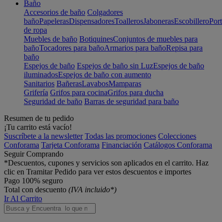
Baño
Accesorios de baño
Colgadores
baño
Papeleras
Dispensadores
Toalleros
Jaboneras
Escobillero
Port
de ropa
Muebles de baño
Botiquines
Conjuntos de muebles para
baño
Tocadores para baño
Armarios para baño
Repisa para
baño
Espejos de baño
Espejos de baño sin Luz
Espejos de baño
iluminados
Espejos de baño con aumento
Sanitarios
Bañeras
Lavabos
Mamparas
Grifería
Grifos para cocina
Grifos para ducha
Seguridad de baño
Barras de seguridad para baño
Resumen de tu pedido
¡Tu carrito está vacío!
Suscríbete a la newsletter
Todas las promociones
Colecciones
Conforama
Tarjeta Conforama
Financiación
Catálogos Conforama
Seguir Comprando
*Descuentos, cupones y servicios son aplicados en el carrito. Haz
clic en Tramitar Pedido para ver estos descuentos e importes
Pago 100% seguro
Total con descuento
(IVA incluido*)
Ir Al Carrito