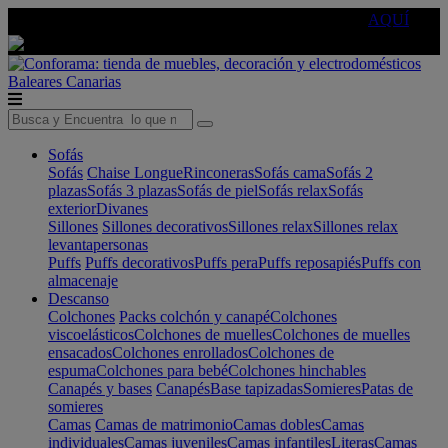
🔵Cambia tu electro con
-10% EXTRA
de descuento ☑️
AQUÍ
Baleares
Canarias
Sofás
Sofás
Chaise Longue
Rinconeras
Sofás cama
Sofás 2
plazas
Sofás 3 plazas
Sofás de piel
Sofás relax
Sofás
exterior
Divanes
Sillones
Sillones decorativos
Sillones relax
Sillones relax
levantapersonas
Puffs
Puffs decorativos
Puffs pera
Puffs reposapiés
Puffs con
almacenaje
Descanso
Colchones
Packs colchón y canapé
Colchones
viscoelásticos
Colchones de muelles
Colchones de muelles
ensacados
Colchones enrollados
Colchones de
espuma
Colchones para bebé
Colchones hinchables
Canapés y bases
Canapés
Base tapizadas
Somieres
Patas de
somieres
Camas
Camas de matrimonio
Camas dobles
Camas
individuales
Camas juveniles
Camas infantiles
Literas
Camas