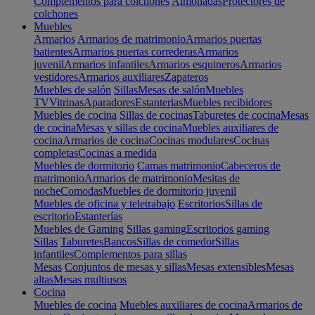
Complementos para colchones
Almohadas
Protectores de
colchones
Muebles
Armarios
Armarios de matrimonio
Armarios puertas
batientes
Armarios puertas correderas
Armarios
juvenil
Armarios infantiles
Armarios esquineros
Armarios
vestidores
Armarios auxiliares
Zapateros
Muebles de salón
Sillas
Mesas de salón
Muebles
TV
Vitrinas
Aparadores
Estanterias
Muebles recibidores
Muebles de cocina
Sillas de cocinas
Taburetes de cocina
Mesas
de cocina
Mesas y sillas de cocina
Muebles auxiliares de
cocina
Armarios de cocina
Cocinas modulares
Cocinas
completas
Cocinas a medida
Muebles de dormitorio
Camas matrimonio
Cabeceros de
matrimonio
Armarios de matrimonio
Mesitas de
noche
Comodas
Muebles de dormitorio juvenil
Muebles de oficina y teletrabajo
Escritorios
Sillas de
escritorio
Estanterías
Muebles de Gaming
Sillas gaming
Escritorios gaming
Sillas
Taburetes
Bancos
Sillas de comedor
Sillas
infantiles
Complementos para sillas
Mesas
Conjuntos de mesas y sillas
Mesas extensibles
Mesas
altas
Mesas multiusos
Cocina
Muebles de cocina
Muebles auxiliares de cocina
Armarios de