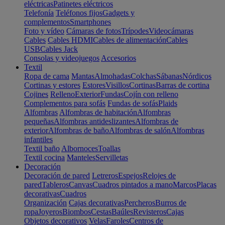
eléctricas
Patinetes eléctricos
Telefonía
Teléfonos fijos
Gadgets y
complementos
Smartphones
Foto y vídeo
Cámaras de fotos
Trípodes
Videocámaras
Cables
Cables HDMI
Cables de alimentación
Cables
USB
Cables Jack
Consolas y videojuegos
Accesorios
Textil
Ropa de cama
Mantas
Almohadas
Colchas
Sábanas
Nórdicos
Cortinas y estores
Estores
Visillos
Cortinas
Barras de cortina
Cojines
Relleno
Exterior
Fundas
Cojín con relleno
Complementos para sofás
Fundas de sofás
Plaids
Alfombras
Alfombras de habitación
Alfombras
pequeñas
Alfombras antideslizantes
Alfombras de
exterior
Alfombras de baño
Alfombras de salón
Alfombras
infantiles
Textil baño
Albornoces
Toallas
Textil cocina
Manteles
Servilletas
Decoración
Decoración de pared
Letreros
Espejos
Relojes de
pared
Tableros
Canvas
Cuadros pintados a mano
Marcos
Placas
decorativas
Cuadros
Organización
Cajas decorativas
Percheros
Burros de
ropa
Joyeros
Biombos
Cestas
Baúles
Revisteros
Cajas
Objetos decorativos
Velas
Faroles
Centros de