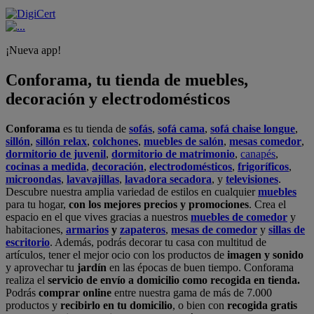
¡Nueva app!
Conforama, tu tienda de muebles,
decoración y electrodomésticos
Conforama
es tu tienda de
sofás
,
sofá cama
,
sofá chaise longue
,
sillón
,
sillón relax
,
colchones
,
muebles de salón
,
mesas comedor
,
dormitorio de juvenil
,
dormitorio de matrimonio
,
canapés
,
cocinas a medida
,
decoración
,
electrodomésticos
,
frigoríficos
,
microondas
,
lavavajillas
,
lavadora secadora
, y
televisiones
.
Descubre nuestra amplia variedad de estilos en cualquier
muebles
para tu hogar,
con los mejores precios y promociones
. Crea el
espacio en el que vives gracias a nuestros
muebles de comedor
y
habitaciones,
armarios
y
zapateros
,
mesas de comedor
y
sillas de
escritorio
. Además, podrás decorar tu casa con multitud de
artículos, tener el mejor ocio con los productos de
imagen y sonido
y aprovechar tu
jardín
en las épocas de buen tiempo. Conforama
realiza el
servicio de envío a domicilio como recogida en tienda.
Podrás
comprar online
entre nuestra gama de más de 7.000
productos y
recibirlo en tu domicilio
, o bien con
recogida gratis