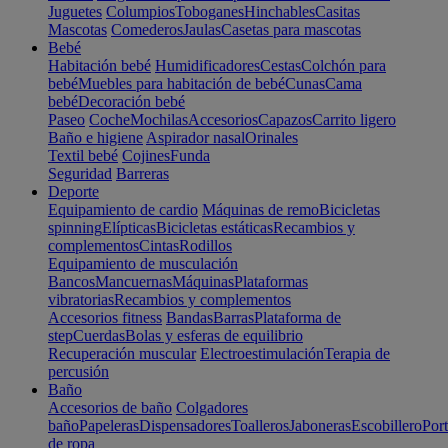
Juguetes
Columpios
Toboganes
Hinchables
Casitas
Mascotas
Comederos
Jaulas
Casetas para mascotas
Bebé
Habitación bebé
Humidificadores
Cestas
Colchón para
bebé
Muebles para habitación de bebé
Cunas
Cama
bebé
Decoración bebé
Paseo
Coche
Mochilas
Accesorios
Capazos
Carrito ligero
Baño e higiene
Aspirador nasal
Orinales
Textil bebé
Cojines
Funda
Seguridad
Barreras
Deporte
Equipamiento de cardio
Máquinas de remo
Bicicletas
spinning
Elípticas
Bicicletas estáticas
Recambios y
complementos
Cintas
Rodillos
Equipamiento de musculación
Bancos
Mancuernas
Máquinas
Plataformas
vibratorias
Recambios y complementos
Accesorios fitness
Bandas
Barras
Plataforma de
step
Cuerdas
Bolas y esferas de equilibrio
Recuperación muscular
Electroestimulación
Terapia de
percusión
Baño
Accesorios de baño
Colgadores
baño
Papeleras
Dispensadores
Toalleros
Jaboneras
Escobillero
Port
de ropa