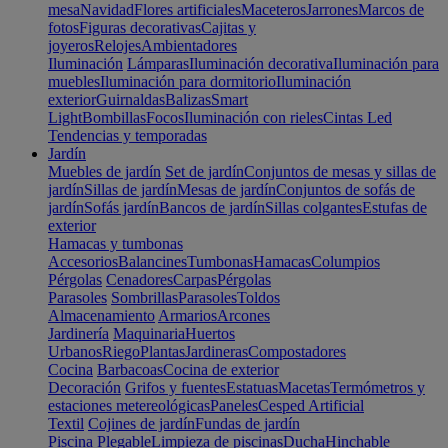
mesa
Navidad
Flores artificiales
Maceteros
Jarrones
Marcos de
fotos
Figuras decorativas
Cajitas y
joyeros
Relojes
Ambientadores
Iluminación
Lámparas
Iluminación decorativa
Iluminación para
muebles
Iluminación para dormitorio
Iluminación
exterior
Guirnaldas
Balizas
Smart
Light
Bombillas
Focos
Iluminación con rieles
Cintas Led
Tendencias y temporadas
Jardín
Muebles de jardín
Set de jardín
Conjuntos de mesas y sillas de
jardín
Sillas de jardín
Mesas de jardín
Conjuntos de sofás de
jardín
Sofás jardín
Bancos de jardín
Sillas colgantes
Estufas de
exterior
Hamacas y tumbonas
Accesorios
Balancines
Tumbonas
Hamacas
Columpios
Pérgolas
Cenadores
Carpas
Pérgolas
Parasoles
Sombrillas
Parasoles
Toldos
Almacenamiento
Armarios
Arcones
Jardinería
Maquinaria
Huertos
Urbanos
Riego
Plantas
Jardineras
Compostadores
Cocina
Barbacoas
Cocina de exterior
Decoración
Grifos y fuentes
Estatuas
Macetas
Termómetros y
estaciones metereológicas
Paneles
Cesped Artificial
Textil
Cojines de jardín
Fundas de jardín
Piscina
Plegable
Limpieza de piscinas
Ducha
Hinchable