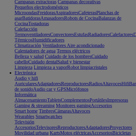
Campanas extractoras
Campanas decorativas
Pequeños electrodomésticos
Microondas
Freidoras
Aspiradores
Cafeteras
Planchas de
asar
Batidoras
Amasadores
Robots de Cocina
Balanzas de
Cocina
Tostadoras
Calefacción
Termoventiladores
Convectores
Estufas
Radiadores
Calefactores
D
Térmicos
Humidificadores
Climatización
Ventiladores
Aire acondicionado
Calentadores de agua
Termos eléctricos
Belleza y salud
Cuidado de los hombres
Cuidado
cabello
Cuidado dental
Salud y bienestar
Limpieza
Limpieza a vapor
Robot limpiacristales
Electrónica
Audio y hifi
Auriculares
Adaptadores
Reproductores
Radios
Altavoces
Hifi
Bar
de sonido
Audio car y GPS
Micrófonos
Informática
Almacenamiento
Tablets
Complementos
Portátiles
Impresoras
Gaming & streaming
Monitores gaming
Accesorios
Smart home
Timbres
Cámaras
Altavoces
Wearables
Smartwatches
Televisión
Accesorios
Televisores
Reproductores
Adaptadores
Proyectores
Movilidad urbana
Karts
Motos eléctricas
Accesorios
Bicicletas