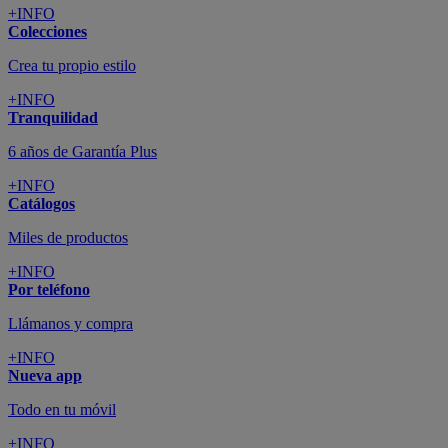
+INFO
Colecciones
Crea tu propio estilo
+INFO
Tranquilidad
6 años de Garantía Plus
+INFO
Catálogos
Miles de productos
+INFO
Por teléfono
Llámanos y compra
+INFO
Nueva app
Todo en tu móvil
+INFO