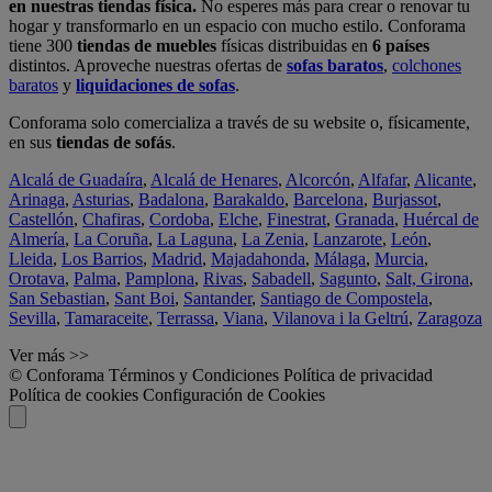
en nuestras tiendas física.
No esperes más para crear o renovar tu
hogar y transformarlo en un espacio con mucho estilo. Conforama
tiene 300
tiendas de muebles
físicas distribuidas en
6 países
distintos. Aproveche nuestras ofertas de
sofas baratos
,
colchones
baratos
y
liquidaciones de sofas
.
Conforama solo comercializa a través de su website o, físicamente,
en sus
tiendas de sofás
.
Alcalá de Guadaíra
,
Alcalá de Henares
,
Alcorcón
,
Alfafar
,
Alicante
,
Arinaga
,
Asturias
,
Badalona
,
Barakaldo
,
Barcelona
,
Burjassot
,
Castellón
,
Chafiras
,
Cordoba
,
Elche
,
Finestrat
,
Granada
,
Huércal de
Almería
,
La Coruña
,
La Laguna
,
La Zenia
,
Lanzarote
,
León
,
Lleida
,
Los Barrios
,
Madrid
,
Majadahonda
,
Málaga
,
Murcia
,
Orotava
,
Palma
,
Pamplona
,
Rivas
,
Sabadell
,
Sagunto
,
Salt, Girona
,
San Sebastian
,
Sant Boi
,
Santander
,
Santiago de Compostela
,
Sevilla
,
Tamaraceite
,
Terrassa
,
Viana
,
Vilanova i la Geltrú
,
Zaragoza
Ver más >>
© Conforama
Términos y Condiciones
Política de privacidad
Política de cookies
Configuración de Cookies