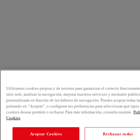
Utilizamos cookies propias y de terceros para garantizar el correcto funcionami
sitio web, analizar la navegación, mejorar nuestros servicios y mostrarte public
personalizada en función de tus hábitos de navegación. Puedes aceptar todas la
pulsando en “Aceptar”, o configurar tus preferencias para seleccionar qué tipos
cookies deseas permitir o rechazar. Para más información, consulta nuestra
Pol
Cookies
Aceptar Cookies
Rechazar todas