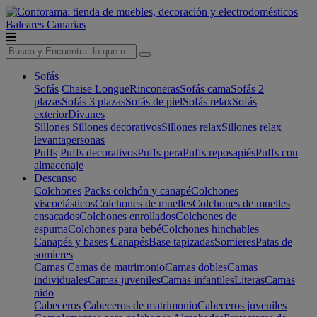
Baleares
Canarias
Sofás
Sofás
Chaise Longue
Rinconeras
Sofás cama
Sofás 2
plazas
Sofás 3 plazas
Sofás de piel
Sofás relax
Sofás
exterior
Divanes
Sillones
Sillones decorativos
Sillones relax
Sillones relax
levantapersonas
Puffs
Puffs decorativos
Puffs pera
Puffs reposapiés
Puffs con
almacenaje
Descanso
Colchones
Packs colchón y canapé
Colchones
viscoelásticos
Colchones de muelles
Colchones de muelles
ensacados
Colchones enrollados
Colchones de
espuma
Colchones para bebé
Colchones hinchables
Canapés y bases
Canapés
Base tapizadas
Somieres
Patas de
somieres
Camas
Camas de matrimonio
Camas dobles
Camas
individuales
Camas juveniles
Camas infantiles
Literas
Camas
nido
Cabeceros
Cabeceros de matrimonio
Cabeceros juveniles