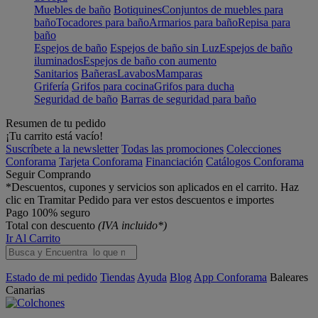
Muebles de baño
Botiquines
Conjuntos de muebles para
baño
Tocadores para baño
Armarios para baño
Repisa para
baño
Espejos de baño
Espejos de baño sin Luz
Espejos de baño
iluminados
Espejos de baño con aumento
Sanitarios
Bañeras
Lavabos
Mamparas
Grifería
Grifos para cocina
Grifos para ducha
Seguridad de baño
Barras de seguridad para baño
Resumen de tu pedido
¡Tu carrito está vacío!
Suscríbete a la newsletter
Todas las promociones
Colecciones
Conforama
Tarjeta Conforama
Financiación
Catálogos Conforama
Seguir Comprando
*Descuentos, cupones y servicios son aplicados en el carrito. Haz
clic en Tramitar Pedido para ver estos descuentos e importes
Pago 100% seguro
Total con descuento
(IVA incluido*)
Ir Al Carrito
Estado de mi pedido
Tiendas
Ayuda
Blog
App Conforama
Baleares
Canarias