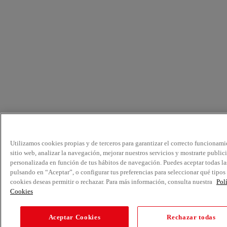
Utilizamos cookies propias y de terceros para garantizar el correcto funcionami
sitio web, analizar la navegación, mejorar nuestros servicios y mostrarte public
personalizada en función de tus hábitos de navegación. Puedes aceptar todas la
pulsando en “Aceptar”, o configurar tus preferencias para seleccionar qué tipos
cookies deseas permitir o rechazar. Para más información, consulta nuestra
Pol
Cookies
Aceptar Cookies
Rechazar todas