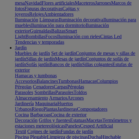
mesa
Navidad
Flores artificiales
Maceteros
Jarrones
Marcos de
fotos
Figuras decorativas
Cajitas y
joyeros
Relojes
Ambientadores
Iluminación
Lámparas
Iluminación decorativa
Iluminación para
muebles
Iluminación para dormitorio
Iluminación
exterior
Guirnaldas
Balizas
Smart
Light
Bombillas
Focos
Iluminación con rieles
Cintas Led
Tendencias y temporadas
Jardín
Muebles de jardín
Set de jardín
Conjuntos de mesas y sillas de
jardín
Sillas de jardín
Mesas de jardín
Conjuntos de sofás de
jardín
Sofás jardín
Bancos de jardín
Sillas colgantes
Estufas de
exterior
Hamacas y tumbonas
Accesorios
Balancines
Tumbonas
Hamacas
Columpios
Pérgolas
Cenadores
Carpas
Pérgolas
Parasoles
Sombrillas
Parasoles
Toldos
Almacenamiento
Armarios
Arcones
Jardinería
Maquinaria
Huertos
Urbanos
Riego
Plantas
Jardineras
Compostadores
Cocina
Barbacoas
Cocina de exterior
Decoración
Grifos y fuentes
Estatuas
Macetas
Termómetros y
estaciones metereológicas
Paneles
Cesped Artificial
Textil
Cojines de jardín
Fundas de jardín
Piscina
Plegable
Limpieza de piscinas
Ducha
Hinchable