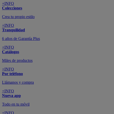
+INFO
Colecciones
Crea tu propio estilo
+INFO
Tranquilidad
6 años de Garantía Plus
+INFO
Catálogos
Miles de productos
+INFO
Por teléfono
Llámanos y compra
+INFO
Nueva app
Todo en tu móvil
+INFO