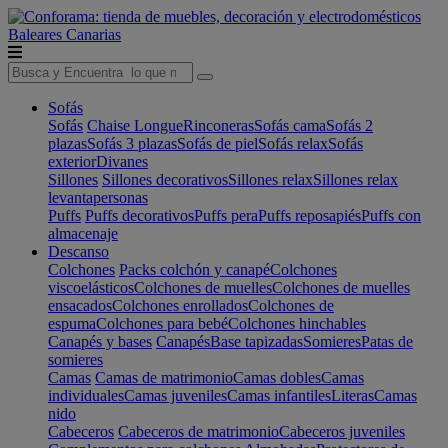
Baleares
Canarias
Sofás
Sofás
Chaise Longue
Rinconeras
Sofás cama
Sofás 2
plazas
Sofás 3 plazas
Sofás de piel
Sofás relax
Sofás
exterior
Divanes
Sillones
Sillones decorativos
Sillones relax
Sillones relax
levantapersonas
Puffs
Puffs decorativos
Puffs pera
Puffs reposapiés
Puffs con
almacenaje
Descanso
Colchones
Packs colchón y canapé
Colchones
viscoelásticos
Colchones de muelles
Colchones de muelles
ensacados
Colchones enrollados
Colchones de
espuma
Colchones para bebé
Colchones hinchables
Canapés y bases
Canapés
Base tapizadas
Somieres
Patas de
somieres
Camas
Camas de matrimonio
Camas dobles
Camas
individuales
Camas juveniles
Camas infantiles
Literas
Camas
nido
Cabeceros
Cabeceros de matrimonio
Cabeceros juveniles