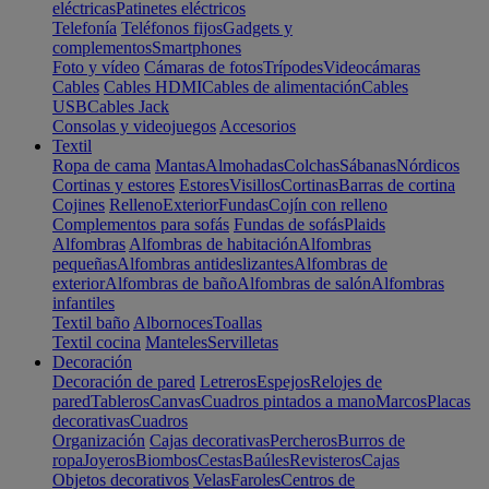
eléctricas
Patinetes eléctricos
Telefonía
Teléfonos fijos
Gadgets y
complementos
Smartphones
Foto y vídeo
Cámaras de fotos
Trípodes
Videocámaras
Cables
Cables HDMI
Cables de alimentación
Cables
USB
Cables Jack
Consolas y videojuegos
Accesorios
Textil
Ropa de cama
Mantas
Almohadas
Colchas
Sábanas
Nórdicos
Cortinas y estores
Estores
Visillos
Cortinas
Barras de cortina
Cojines
Relleno
Exterior
Fundas
Cojín con relleno
Complementos para sofás
Fundas de sofás
Plaids
Alfombras
Alfombras de habitación
Alfombras
pequeñas
Alfombras antideslizantes
Alfombras de
exterior
Alfombras de baño
Alfombras de salón
Alfombras
infantiles
Textil baño
Albornoces
Toallas
Textil cocina
Manteles
Servilletas
Decoración
Decoración de pared
Letreros
Espejos
Relojes de
pared
Tableros
Canvas
Cuadros pintados a mano
Marcos
Placas
decorativas
Cuadros
Organización
Cajas decorativas
Percheros
Burros de
ropa
Joyeros
Biombos
Cestas
Baúles
Revisteros
Cajas
Objetos decorativos
Velas
Faroles
Centros de