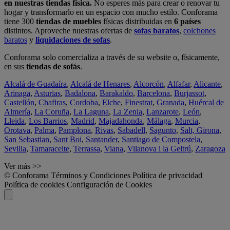
en nuestras tiendas física.
No esperes más para crear o renovar tu
hogar y transformarlo en un espacio con mucho estilo. Conforama
tiene 300
tiendas de muebles
físicas distribuidas en
6 países
distintos. Aproveche nuestras ofertas de
sofas baratos
,
colchones
baratos
y
liquidaciones de sofas
.
Conforama solo comercializa a través de su website o, físicamente,
en sus
tiendas de sofás
.
Alcalá de Guadaíra
,
Alcalá de Henares
,
Alcorcón
,
Alfafar
,
Alicante
,
Arinaga
,
Asturias
,
Badalona
,
Barakaldo
,
Barcelona
,
Burjassot
,
Castellón
,
Chafiras
,
Cordoba
,
Elche
,
Finestrat
,
Granada
,
Huércal de
Almería
,
La Coruña
,
La Laguna
,
La Zenia
,
Lanzarote
,
León
,
Lleida
,
Los Barrios
,
Madrid
,
Majadahonda
,
Málaga
,
Murcia
,
Orotava
,
Palma
,
Pamplona
,
Rivas
,
Sabadell
,
Sagunto
,
Salt, Girona
,
San Sebastian
,
Sant Boi
,
Santander
,
Santiago de Compostela
,
Sevilla
,
Tamaraceite
,
Terrassa
,
Viana
,
Vilanova i la Geltrú
,
Zaragoza
Ver más >>
© Conforama
Términos y Condiciones
Política de privacidad
Política de cookies
Configuración de Cookies