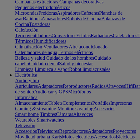
Campanas extractoras
Campanas decorativas
Pequeños electrodomésticos
Microondas
Freidoras
Aspiradores
Cafeteras
Planchas de
asar
Batidoras
Amasadores
Robots de Cocina
Balanzas de
Cocina
Tostadoras
Calefacción
Termoventiladores
Convectores
Estufas
Radiadores
Calefactores
D
Térmicos
Humidificadores
Climatización
Ventiladores
Aire acondicionado
Calentadores de agua
Termos eléctricos
Belleza y salud
Cuidado de los hombres
Cuidado
cabello
Cuidado dental
Salud y bienestar
Limpieza
Limpieza a vapor
Robot limpiacristales
Electrónica
Audio y hifi
Auriculares
Adaptadores
Reproductores
Radios
Altavoces
Hifi
Bar
de sonido
Audio car y GPS
Micrófonos
Informática
Almacenamiento
Tablets
Complementos
Portátiles
Impresoras
Gaming & streaming
Monitores gaming
Accesorios
Smart home
Timbres
Cámaras
Altavoces
Wearables
Smartwatches
Televisión
Accesorios
Televisores
Reproductores
Adaptadores
Proyectores
Movilidad urbana
Karts
Motos eléctricas
Accesorios
Bicicletas