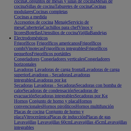
cocina
Conjuntos de mesas y sillas de cocina
Mesas de
cocina
Sillas de cocina
Taburetes de cocina
Cocinas
modulares
Cocinas completas
Cocinas a medida
Accesorios de cocina
Menaje
Servicio de
mesa
Cubertería
Cuchillos para chef
Vinos y
licores
Botellas
Utensilios de cocina
Vajilla
Bandejas
Electrodomésticos
Frigoríficos
Frigoríficos americanos
Frigoríficos
combi
Vinotecas
Frigoríficos integrables
Frigoríficos
pequeños
Frigoríficos portátiles
Congeladores
Congeladores verticales
Congeladores
horizontales
Lavadoras
Lavadoras de carga frontal
Lavadoras de carga
superior
Lavadoras - Secadoras
Lavadoras
integrables
Lavadoras por kg
Secadoras
Lavadoras - Secadoras
Secadoras con bomba de
calor
Secadoras de condensación
Secadoras de
evacuación
Secadoras integrables
Secadoras por Kg
Hornos
Conjunto de horno y placa
Hornos
convencionales
Hornos pirolíticos
Hornos multifunción
Placas de cocina
Conjunto de horno y
placa
Vitrocerámica
Placas de inducción
Placas de gas
Lavavajillas
Lavavajillas 60cm
Lavavajillas 45cm
Lavavajillas
integrables