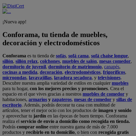
¡Nueva app!
Conforama, tu tienda de muebles,
decoración y electrodomésticos
Conforama
es tu tienda de
sofás
,
sofá cama
,
sofá chaise longue
,
sillón
,
sillón relax
,
colchones
,
muebles de salón
,
mesas comedor
,
dormitorio de juvenil
,
dormitorio de matrimonio
,
canapés
,
cocinas a medida
,
decoración
,
electrodomésticos
,
frigoríficos
,
microondas
,
lavavajillas
,
lavadora secadora
, y
televisiones
.
Descubre nuestra amplia variedad de estilos en cualquier
muebles
para tu hogar,
con los mejores precios y promociones
. Crea el
espacio en el que vives gracias a nuestros
muebles de comedor
y
habitaciones,
armarios
y
zapateros
,
mesas de comedor
y
sillas de
escritorio
. Además, podrás decorar tu casa con multitud de
artículos, tener el mejor ocio con los productos de
imagen y sonido
y aprovechar tu
jardín
en las épocas de buen tiempo. Conforama
realiza el
servicio de envío a domicilio como recogida en tienda.
Podrás
comprar online
entre nuestra gama de más de 7.000
productos y
recibirlo en tu domicilio
, o bien con
recogida gratis