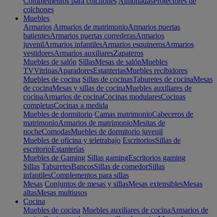
Complementos para colchones
Almohadas
Protectores de
colchones
Muebles
Armarios
Armarios de matrimonio
Armarios puertas
batientes
Armarios puertas correderas
Armarios
juvenil
Armarios infantiles
Armarios esquineros
Armarios
vestidores
Armarios auxiliares
Zapateros
Muebles de salón
Sillas
Mesas de salón
Muebles
TV
Vitrinas
Aparadores
Estanterias
Muebles recibidores
Muebles de cocina
Sillas de cocinas
Taburetes de cocina
Mesas
de cocina
Mesas y sillas de cocina
Muebles auxiliares de
cocina
Armarios de cocina
Cocinas modulares
Cocinas
completas
Cocinas a medida
Muebles de dormitorio
Camas matrimonio
Cabeceros de
matrimonio
Armarios de matrimonio
Mesitas de
noche
Comodas
Muebles de dormitorio juvenil
Muebles de oficina y teletrabajo
Escritorios
Sillas de
escritorio
Estanterías
Muebles de Gaming
Sillas gaming
Escritorios gaming
Sillas
Taburetes
Bancos
Sillas de comedor
Sillas
infantiles
Complementos para sillas
Mesas
Conjuntos de mesas y sillas
Mesas extensibles
Mesas
altas
Mesas multiusos
Cocina
Muebles de cocina
Muebles auxiliares de cocina
Armarios de