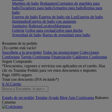
Muebles de baño
Botiquines
Conjuntos de muebles para
baño
Tocadores para baño
Armarios para baño
Repisa para
baño
Espejos de baño
Espejos de baño sin Luz
Espejos de baño
iluminados
Espejos de baño con aumento
Sanitarios
Bañeras
Lavabos
Mamparas
Grifería
Grifos para cocina
Grifos para ducha
Seguridad de baño
Barras de seguridad para baño
Resumen de tu pedido
¡Tu carrito está vacío!
Suscríbete a la newsletter
Todas las promociones
Colecciones
Conforama
Tarjeta Conforama
Financiación
Catálogos Conforama
Seguir Comprando
*Descuentos, cupones y servicios son aplicados en el carrito. Haz
clic en Tramitar Pedido para ver estos descuentos e importes
Pago 100% seguro
Total con descuento
(IVA incluido*)
Ir Al Carrito
Estado de mi pedido
Tiendas
Ayuda
Blog
App Conforama
Baleares
Canarias