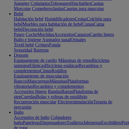
Juguetes
Columpios
Toboganes
Hinchables
Casitas
Mascotas
Comederos
Jaulas
Casetas para mascotas
Bebé
Habitación bebé
Humidificadores
Cestas
Colchón para
bebé
Muebles para habitación de bebé
Cunas
Cama
bebé
Decoración bebé
Paseo
Coche
Mochilas
Accesorios
Capazos
Carrito ligero
Baño e higiene
Aspirador nasal
Orinales
Textil bebé
Cojines
Funda
Seguridad
Barreras
Deporte
Equipamiento de cardio
Máquinas de remo
Bicicletas
spinning
Elípticas
Bicicletas estáticas
Recambios y
complementos
Cintas
Rodillos
Equipamiento de musculación
Bancos
Mancuernas
Máquinas
Plataformas
vibratorias
Recambios y complementos
Accesorios fitness
Bandas
Barras
Plataforma de
step
Cuerdas
Bolas y esferas de equilibrio
Recuperación muscular
Electroestimulación
Terapia de
percusión
Baño
Accesorios de baño
Colgadores
baño
Papeleras
Dispensadores
Toalleros
Jaboneras
Escobillero
Port
de ropa