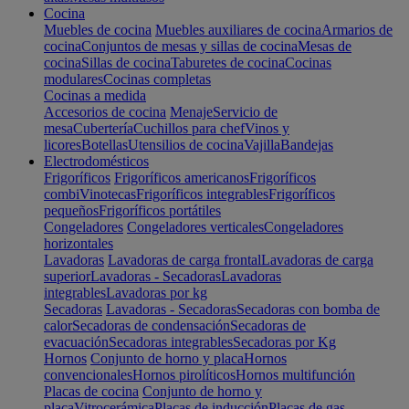
Cocina
Muebles de cocina
Muebles auxiliares de cocina
Armarios de
cocina
Conjuntos de mesas y sillas de cocina
Mesas de
cocina
Sillas de cocina
Taburetes de cocina
Cocinas
modulares
Cocinas completas
Cocinas a medida
Accesorios de cocina
Menaje
Servicio de
mesa
Cubertería
Cuchillos para chef
Vinos y
licores
Botellas
Utensilios de cocina
Vajilla
Bandejas
Electrodomésticos
Frigoríficos
Frigoríficos americanos
Frigoríficos
combi
Vinotecas
Frigoríficos integrables
Frigoríficos
pequeños
Frigoríficos portátiles
Congeladores
Congeladores verticales
Congeladores
horizontales
Lavadoras
Lavadoras de carga frontal
Lavadoras de carga
superior
Lavadoras - Secadoras
Lavadoras
integrables
Lavadoras por kg
Secadoras
Lavadoras - Secadoras
Secadoras con bomba de
calor
Secadoras de condensación
Secadoras de
evacuación
Secadoras integrables
Secadoras por Kg
Hornos
Conjunto de horno y placa
Hornos
convencionales
Hornos pirolíticos
Hornos multifunción
Placas de cocina
Conjunto de horno y
placa
Vitrocerámica
Placas de inducción
Placas de gas