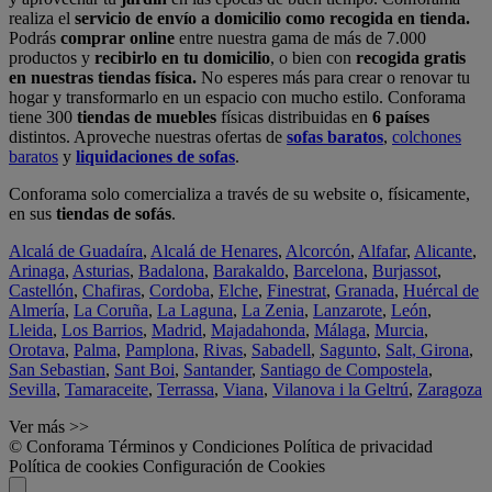
realiza el
servicio de envío a domicilio como recogida en tienda.
Podrás
comprar online
entre nuestra gama de más de 7.000
productos y
recibirlo en tu domicilio
, o bien con
recogida gratis
en nuestras tiendas física.
No esperes más para crear o renovar tu
hogar y transformarlo en un espacio con mucho estilo. Conforama
tiene 300
tiendas de muebles
físicas distribuidas en
6 países
distintos. Aproveche nuestras ofertas de
sofas baratos
,
colchones
baratos
y
liquidaciones de sofas
.
Conforama solo comercializa a través de su website o, físicamente,
en sus
tiendas de sofás
.
Alcalá de Guadaíra
,
Alcalá de Henares
,
Alcorcón
,
Alfafar
,
Alicante
,
Arinaga
,
Asturias
,
Badalona
,
Barakaldo
,
Barcelona
,
Burjassot
,
Castellón
,
Chafiras
,
Cordoba
,
Elche
,
Finestrat
,
Granada
,
Huércal de
Almería
,
La Coruña
,
La Laguna
,
La Zenia
,
Lanzarote
,
León
,
Lleida
,
Los Barrios
,
Madrid
,
Majadahonda
,
Málaga
,
Murcia
,
Orotava
,
Palma
,
Pamplona
,
Rivas
,
Sabadell
,
Sagunto
,
Salt, Girona
,
San Sebastian
,
Sant Boi
,
Santander
,
Santiago de Compostela
,
Sevilla
,
Tamaraceite
,
Terrassa
,
Viana
,
Vilanova i la Geltrú
,
Zaragoza
Ver más >>
© Conforama
Términos y Condiciones
Política de privacidad
Política de cookies
Configuración de Cookies