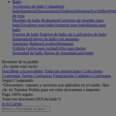
Baño
Accesorios de baño
Colgadores
baño
Papeleras
Dispensadores
Toalleros
Jaboneras
Escobillero
Port
de ropa
Muebles de baño
Botiquines
Conjuntos de muebles para
baño
Tocadores para baño
Armarios para baño
Repisa para
baño
Espejos de baño
Espejos de baño sin Luz
Espejos de baño
iluminados
Espejos de baño con aumento
Sanitarios
Bañeras
Lavabos
Mamparas
Grifería
Grifos para cocina
Grifos para ducha
Seguridad de baño
Barras de seguridad para baño
Resumen de tu pedido
¡Tu carrito está vacío!
Suscríbete a la newsletter
Todas las promociones
Colecciones
Conforama
Tarjeta Conforama
Financiación
Catálogos Conforama
Seguir Comprando
*Descuentos, cupones y servicios son aplicados en el carrito. Haz
clic en Tramitar Pedido para ver estos descuentos e importes
Pago 100% seguro
Total con descuento
(IVA incluido*)
Ir Al Carrito