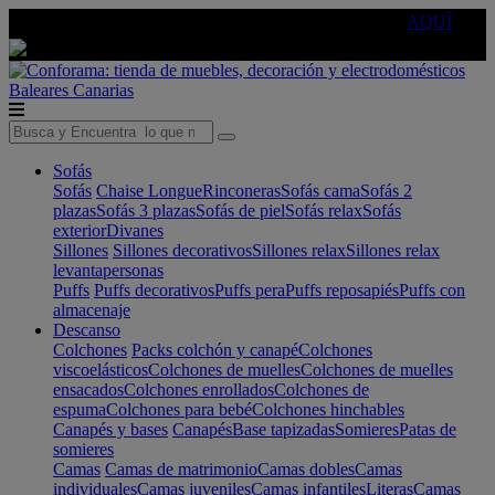
🔵Cambia tu electro con
-10% EXTRA
de descuento ☑️
AQUÍ
Baleares
Canarias
Sofás
Sofás
Chaise Longue
Rinconeras
Sofás cama
Sofás 2
plazas
Sofás 3 plazas
Sofás de piel
Sofás relax
Sofás
exterior
Divanes
Sillones
Sillones decorativos
Sillones relax
Sillones relax
levantapersonas
Puffs
Puffs decorativos
Puffs pera
Puffs reposapiés
Puffs con
almacenaje
Descanso
Colchones
Packs colchón y canapé
Colchones
viscoelásticos
Colchones de muelles
Colchones de muelles
ensacados
Colchones enrollados
Colchones de
espuma
Colchones para bebé
Colchones hinchables
Canapés y bases
Canapés
Base tapizadas
Somieres
Patas de
somieres
Camas
Camas de matrimonio
Camas dobles
Camas
individuales
Camas juveniles
Camas infantiles
Literas
Camas