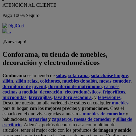
ATENCIÓN AL CLIENTE
Pago 100% Seguro
¡Nueva app!
Conforama, tu tienda de muebles,
decoración y electrodomésticos
Conforama
es tu tienda de
sofás
,
sofá cama
,
sofá chaise longue
,
sillón
,
sillón relax
,
colchones
,
muebles de salón
,
mesas comedor
,
dormitorio de juvenil
,
dormitorio de matrimonio
,
canapés
,
cocinas a medida
,
decoración
,
electrodomésticos
,
frigoríficos
,
microondas
,
lavavajillas
,
lavadora secadora
, y
televisiones
.
Descubre nuestra amplia variedad de estilos en cualquier
muebles
para tu hogar,
con los mejores precios y promociones
. Crea el
espacio en el que vives gracias a nuestros
muebles de comedor
y
habitaciones,
armarios
y
zapateros
,
mesas de comedor
y
sillas de
escritorio
. Además, podrás decorar tu casa con multitud de
artículos, tener el mejor ocio con los productos de
imagen y sonido
y aprovechar tu
jardín
en las épocas de buen tiempo. Conforama