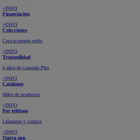
+INFO
Financiación
+INFO
Colecciones
Crea tu propio estilo
+INFO
Tranquilidad
6 años de Garantía Plus
+INFO
Catálogos
Miles de productos
+INFO
Por teléfono
Llámanos y compra
+INFO
Nueva app