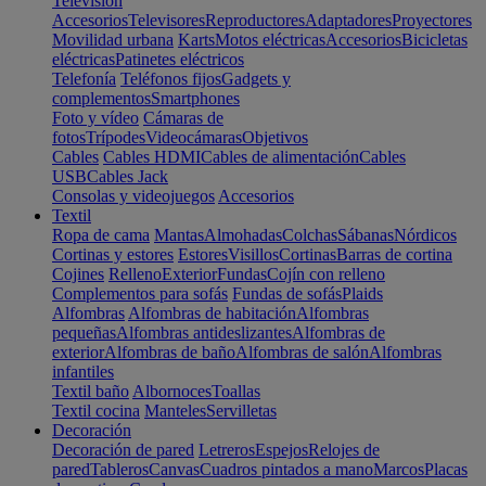
Televisión
Accesorios
Televisores
Reproductores
Adaptadores
Proyectores
Movilidad urbana
Karts
Motos eléctricas
Accesorios
Bicicletas
eléctricas
Patinetes eléctricos
Telefonía
Teléfonos fijos
Gadgets y
complementos
Smartphones
Foto y vídeo
Cámaras de
fotos
Trípodes
Videocámaras
Objetivos
Cables
Cables HDMI
Cables de alimentación
Cables
USB
Cables Jack
Consolas y videojuegos
Accesorios
Textil
Ropa de cama
Mantas
Almohadas
Colchas
Sábanas
Nórdicos
Cortinas y estores
Estores
Visillos
Cortinas
Barras de cortina
Cojines
Relleno
Exterior
Fundas
Cojín con relleno
Complementos para sofás
Fundas de sofás
Plaids
Alfombras
Alfombras de habitación
Alfombras
pequeñas
Alfombras antideslizantes
Alfombras de
exterior
Alfombras de baño
Alfombras de salón
Alfombras
infantiles
Textil baño
Albornoces
Toallas
Textil cocina
Manteles
Servilletas
Decoración
Decoración de pared
Letreros
Espejos
Relojes de
pared
Tableros
Canvas
Cuadros pintados a mano
Marcos
Placas