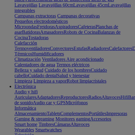
Lavavajillas
Lavavajillas 60cm
Lavavajillas 45cm
Lavavajillas
integrables
Campanas extractoras
Campanas decorativas
Pequeños electrodomésticos
Microondas
Freidoras
Aspiradores
Cafeteras
Planchas de
asar
Batidoras
Amasadores
Robots de Cocina
Balanzas de
Cocina
Tostadoras
Calefacción
Termoventiladores
Convectores
Estufas
Radiadores
Calefactores
D
Térmicos
Humidificadores
Climatización
Ventiladores
Aire acondicionado
Calentadores de agua
Termos eléctricos
Belleza y salud
Cuidado de los hombres
Cuidado
cabello
Cuidado dental
Salud y bienestar
Limpieza
Limpieza a vapor
Robot limpiacristales
Electrónica
Audio y hifi
Auriculares
Adaptadores
Reproductores
Radios
Altavoces
Hifi
Bar
de sonido
Audio car y GPS
Micrófonos
Informática
Almacenamiento
Tablets
Complementos
Portátiles
Impresoras
Gaming & streaming
Monitores gaming
Accesorios
Smart home
Timbres
Cámaras
Altavoces
Wearables
Smartwatches