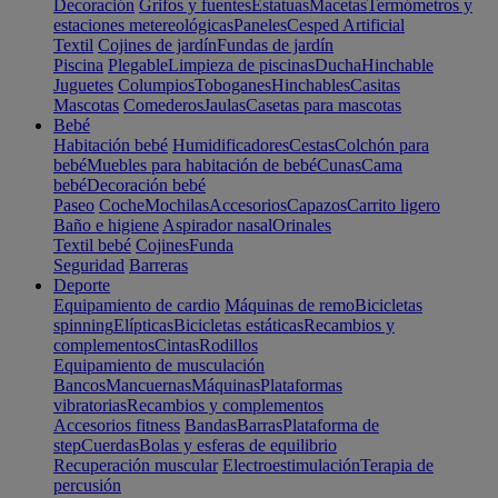
Decoración
Grifos y fuentes
Estatuas
Macetas
Termómetros y
estaciones metereológicas
Paneles
Cesped Artificial
Textil
Cojines de jardín
Fundas de jardín
Piscina
Plegable
Limpieza de piscinas
Ducha
Hinchable
Juguetes
Columpios
Toboganes
Hinchables
Casitas
Mascotas
Comederos
Jaulas
Casetas para mascotas
Bebé
Habitación bebé
Humidificadores
Cestas
Colchón para
bebé
Muebles para habitación de bebé
Cunas
Cama
bebé
Decoración bebé
Paseo
Coche
Mochilas
Accesorios
Capazos
Carrito ligero
Baño e higiene
Aspirador nasal
Orinales
Textil bebé
Cojines
Funda
Seguridad
Barreras
Deporte
Equipamiento de cardio
Máquinas de remo
Bicicletas
spinning
Elípticas
Bicicletas estáticas
Recambios y
complementos
Cintas
Rodillos
Equipamiento de musculación
Bancos
Mancuernas
Máquinas
Plataformas
vibratorias
Recambios y complementos
Accesorios fitness
Bandas
Barras
Plataforma de
step
Cuerdas
Bolas y esferas de equilibrio
Recuperación muscular
Electroestimulación
Terapia de
percusión