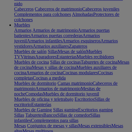
nido
Cabeceros
Cabeceros de matrimonio
Cabeceros juveniles
Complementos para colchones
Almohadas
Protectores de
colchones
Muebles
Armarios
Armarios de matrimonio
Armarios puertas
batientes
Armarios puertas correderas
Armarios
juvenil
Armarios infantiles
Armarios esquineros
Armarios
vestidores
Armarios auxiliares
Zapateros
Muebles de salón
Sillas
Mesas de salón
Muebles
TV
Vitrinas
Aparadores
Estanterias
Muebles recibidores
Muebles de cocina
Sillas de cocinas
Taburetes de cocina
Mesas
de cocina
Mesas y sillas de cocina
Muebles auxiliares de
cocina
Armarios de cocina
Cocinas modulares
Cocinas
completas
Cocinas a medida
Muebles de dormitorio
Camas matrimonio
Cabeceros de
matrimonio
Armarios de matrimonio
Mesitas de
noche
Comodas
Muebles de dormitorio juvenil
Muebles de oficina y teletrabajo
Escritorios
Sillas de
escritorio
Estanterías
Muebles de Gaming
Sillas gaming
Escritorios gaming
Sillas
Taburetes
Bancos
Sillas de comedor
Sillas
infantiles
Complementos para sillas
Mesas
Conjuntos de mesas y sillas
Mesas extensibles
Mesas
altas
Mesas multiusos