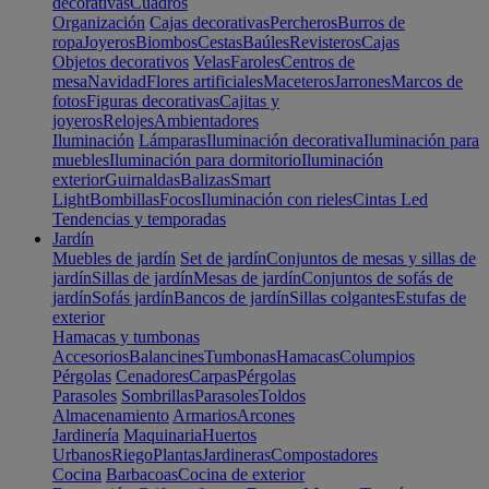
decorativas
Cuadros
Organización
Cajas decorativas
Percheros
Burros de
ropa
Joyeros
Biombos
Cestas
Baúles
Revisteros
Cajas
Objetos decorativos
Velas
Faroles
Centros de
mesa
Navidad
Flores artificiales
Maceteros
Jarrones
Marcos de
fotos
Figuras decorativas
Cajitas y
joyeros
Relojes
Ambientadores
Iluminación
Lámparas
Iluminación decorativa
Iluminación para
muebles
Iluminación para dormitorio
Iluminación
exterior
Guirnaldas
Balizas
Smart
Light
Bombillas
Focos
Iluminación con rieles
Cintas Led
Tendencias y temporadas
Jardín
Muebles de jardín
Set de jardín
Conjuntos de mesas y sillas de
jardín
Sillas de jardín
Mesas de jardín
Conjuntos de sofás de
jardín
Sofás jardín
Bancos de jardín
Sillas colgantes
Estufas de
exterior
Hamacas y tumbonas
Accesorios
Balancines
Tumbonas
Hamacas
Columpios
Pérgolas
Cenadores
Carpas
Pérgolas
Parasoles
Sombrillas
Parasoles
Toldos
Almacenamiento
Armarios
Arcones
Jardinería
Maquinaria
Huertos
Urbanos
Riego
Plantas
Jardineras
Compostadores
Cocina
Barbacoas
Cocina de exterior