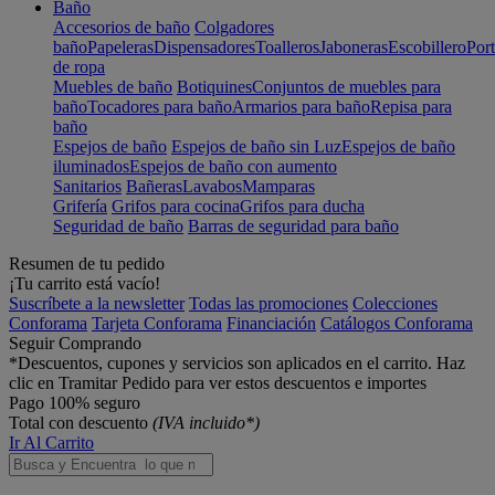
Baño
Accesorios de baño
Colgadores
baño
Papeleras
Dispensadores
Toalleros
Jaboneras
Escobillero
Port
de ropa
Muebles de baño
Botiquines
Conjuntos de muebles para
baño
Tocadores para baño
Armarios para baño
Repisa para
baño
Espejos de baño
Espejos de baño sin Luz
Espejos de baño
iluminados
Espejos de baño con aumento
Sanitarios
Bañeras
Lavabos
Mamparas
Grifería
Grifos para cocina
Grifos para ducha
Seguridad de baño
Barras de seguridad para baño
Resumen de tu pedido
¡Tu carrito está vacío!
Suscríbete a la newsletter
Todas las promociones
Colecciones
Conforama
Tarjeta Conforama
Financiación
Catálogos Conforama
Seguir Comprando
*Descuentos, cupones y servicios son aplicados en el carrito. Haz
clic en Tramitar Pedido para ver estos descuentos e importes
Pago 100% seguro
Total con descuento
(IVA incluido*)
Ir Al Carrito