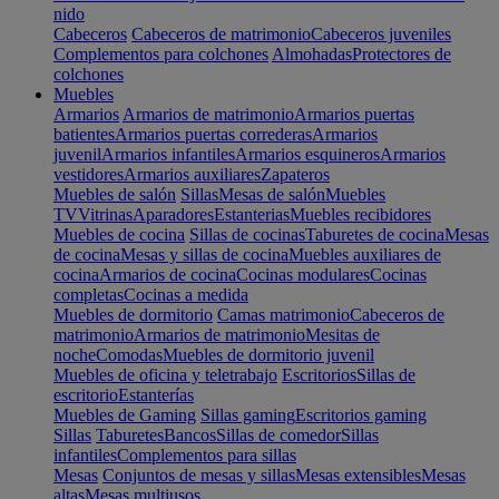
nido
Cabeceros
Cabeceros de matrimonio
Cabeceros juveniles
Complementos para colchones
Almohadas
Protectores de
colchones
Muebles
Armarios
Armarios de matrimonio
Armarios puertas
batientes
Armarios puertas correderas
Armarios
juvenil
Armarios infantiles
Armarios esquineros
Armarios
vestidores
Armarios auxiliares
Zapateros
Muebles de salón
Sillas
Mesas de salón
Muebles
TV
Vitrinas
Aparadores
Estanterias
Muebles recibidores
Muebles de cocina
Sillas de cocinas
Taburetes de cocina
Mesas
de cocina
Mesas y sillas de cocina
Muebles auxiliares de
cocina
Armarios de cocina
Cocinas modulares
Cocinas
completas
Cocinas a medida
Muebles de dormitorio
Camas matrimonio
Cabeceros de
matrimonio
Armarios de matrimonio
Mesitas de
noche
Comodas
Muebles de dormitorio juvenil
Muebles de oficina y teletrabajo
Escritorios
Sillas de
escritorio
Estanterías
Muebles de Gaming
Sillas gaming
Escritorios gaming
Sillas
Taburetes
Bancos
Sillas de comedor
Sillas
infantiles
Complementos para sillas
Mesas
Conjuntos de mesas y sillas
Mesas extensibles
Mesas
altas
Mesas multiusos