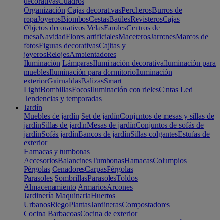
decorativas
Cuadros
Organización
Cajas decorativas
Percheros
Burros de
ropa
Joyeros
Biombos
Cestas
Baúles
Revisteros
Cajas
Objetos decorativos
Velas
Faroles
Centros de
mesa
Navidad
Flores artificiales
Maceteros
Jarrones
Marcos de
fotos
Figuras decorativas
Cajitas y
joyeros
Relojes
Ambientadores
Iluminación
Lámparas
Iluminación decorativa
Iluminación para
muebles
Iluminación para dormitorio
Iluminación
exterior
Guirnaldas
Balizas
Smart
Light
Bombillas
Focos
Iluminación con rieles
Cintas Led
Tendencias y temporadas
Jardín
Muebles de jardín
Set de jardín
Conjuntos de mesas y sillas de
jardín
Sillas de jardín
Mesas de jardín
Conjuntos de sofás de
jardín
Sofás jardín
Bancos de jardín
Sillas colgantes
Estufas de
exterior
Hamacas y tumbonas
Accesorios
Balancines
Tumbonas
Hamacas
Columpios
Pérgolas
Cenadores
Carpas
Pérgolas
Parasoles
Sombrillas
Parasoles
Toldos
Almacenamiento
Armarios
Arcones
Jardinería
Maquinaria
Huertos
Urbanos
Riego
Plantas
Jardineras
Compostadores
Cocina
Barbacoas
Cocina de exterior