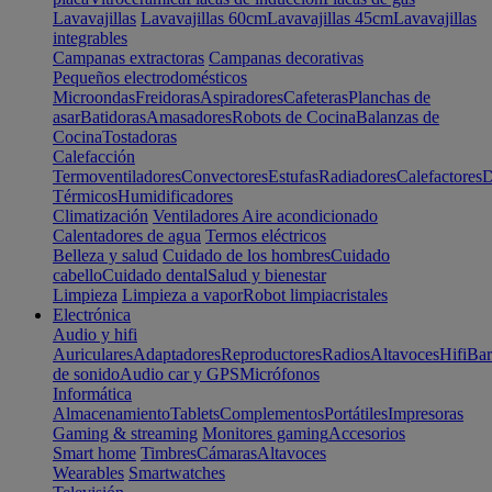
Lavavajillas
Lavavajillas 60cm
Lavavajillas 45cm
Lavavajillas
integrables
Campanas extractoras
Campanas decorativas
Pequeños electrodomésticos
Microondas
Freidoras
Aspiradores
Cafeteras
Planchas de
asar
Batidoras
Amasadores
Robots de Cocina
Balanzas de
Cocina
Tostadoras
Calefacción
Termoventiladores
Convectores
Estufas
Radiadores
Calefactores
D
Térmicos
Humidificadores
Climatización
Ventiladores
Aire acondicionado
Calentadores de agua
Termos eléctricos
Belleza y salud
Cuidado de los hombres
Cuidado
cabello
Cuidado dental
Salud y bienestar
Limpieza
Limpieza a vapor
Robot limpiacristales
Electrónica
Audio y hifi
Auriculares
Adaptadores
Reproductores
Radios
Altavoces
Hifi
Bar
de sonido
Audio car y GPS
Micrófonos
Informática
Almacenamiento
Tablets
Complementos
Portátiles
Impresoras
Gaming & streaming
Monitores gaming
Accesorios
Smart home
Timbres
Cámaras
Altavoces
Wearables
Smartwatches