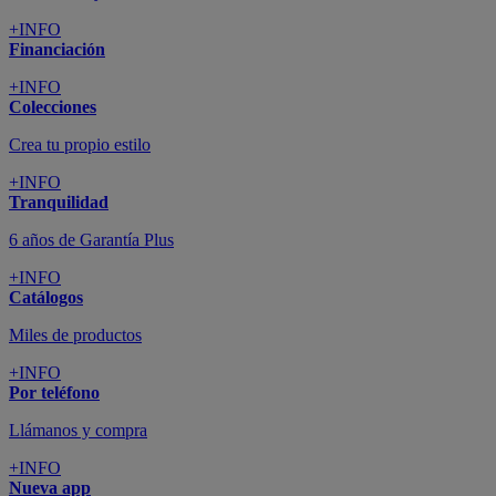
+INFO
Financiación
+INFO
Colecciones
Crea tu propio estilo
+INFO
Tranquilidad
6 años de Garantía Plus
+INFO
Catálogos
Miles de productos
+INFO
Por teléfono
Llámanos y compra
+INFO
Nueva app