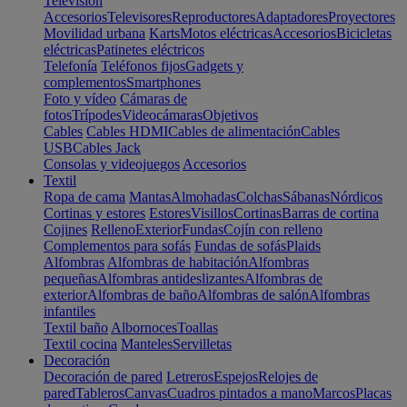
Televisión
Accesorios
Televisores
Reproductores
Adaptadores
Proyectores
Movilidad urbana
Karts
Motos eléctricas
Accesorios
Bicicletas
eléctricas
Patinetes eléctricos
Telefonía
Teléfonos fijos
Gadgets y
complementos
Smartphones
Foto y vídeo
Cámaras de
fotos
Trípodes
Videocámaras
Objetivos
Cables
Cables HDMI
Cables de alimentación
Cables
USB
Cables Jack
Consolas y videojuegos
Accesorios
Textil
Ropa de cama
Mantas
Almohadas
Colchas
Sábanas
Nórdicos
Cortinas y estores
Estores
Visillos
Cortinas
Barras de cortina
Cojines
Relleno
Exterior
Fundas
Cojín con relleno
Complementos para sofás
Fundas de sofás
Plaids
Alfombras
Alfombras de habitación
Alfombras
pequeñas
Alfombras antideslizantes
Alfombras de
exterior
Alfombras de baño
Alfombras de salón
Alfombras
infantiles
Textil baño
Albornoces
Toallas
Textil cocina
Manteles
Servilletas
Decoración
Decoración de pared
Letreros
Espejos
Relojes de
pared
Tableros
Canvas
Cuadros pintados a mano
Marcos
Placas