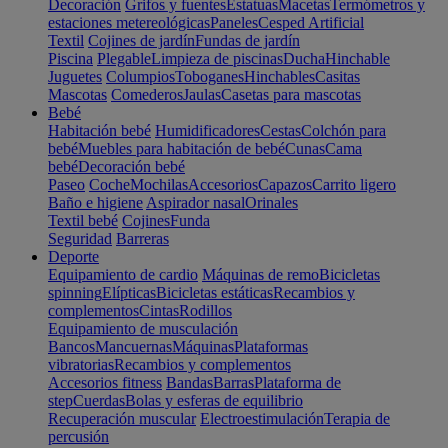
Decoración
Grifos y fuentes
Estatuas
Macetas
Termómetros y
estaciones metereológicas
Paneles
Cesped Artificial
Textil
Cojines de jardín
Fundas de jardín
Piscina
Plegable
Limpieza de piscinas
Ducha
Hinchable
Juguetes
Columpios
Toboganes
Hinchables
Casitas
Mascotas
Comederos
Jaulas
Casetas para mascotas
Bebé
Habitación bebé
Humidificadores
Cestas
Colchón para
bebé
Muebles para habitación de bebé
Cunas
Cama
bebé
Decoración bebé
Paseo
Coche
Mochilas
Accesorios
Capazos
Carrito ligero
Baño e higiene
Aspirador nasal
Orinales
Textil bebé
Cojines
Funda
Seguridad
Barreras
Deporte
Equipamiento de cardio
Máquinas de remo
Bicicletas
spinning
Elípticas
Bicicletas estáticas
Recambios y
complementos
Cintas
Rodillos
Equipamiento de musculación
Bancos
Mancuernas
Máquinas
Plataformas
vibratorias
Recambios y complementos
Accesorios fitness
Bandas
Barras
Plataforma de
step
Cuerdas
Bolas y esferas de equilibrio
Recuperación muscular
Electroestimulación
Terapia de
percusión