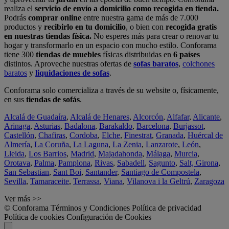
realiza el
servicio de envío a domicilio como recogida en tienda.
Podrás
comprar online
entre nuestra gama de más de 7.000
productos y
recibirlo en tu domicilio
, o bien con
recogida gratis
en nuestras tiendas física.
No esperes más para crear o renovar tu
hogar y transformarlo en un espacio con mucho estilo. Conforama
tiene 300
tiendas de muebles
físicas distribuidas en
6 países
distintos. Aproveche nuestras ofertas de
sofas baratos
,
colchones
baratos
y
liquidaciones de sofas
.
Conforama solo comercializa a través de su website o, físicamente,
en sus
tiendas de sofás
.
Alcalá de Guadaíra
,
Alcalá de Henares
,
Alcorcón
,
Alfafar
,
Alicante
,
Arinaga
,
Asturias
,
Badalona
,
Barakaldo
,
Barcelona
,
Burjassot
,
Castellón
,
Chafiras
,
Cordoba
,
Elche
,
Finestrat
,
Granada
,
Huércal de
Almería
,
La Coruña
,
La Laguna
,
La Zenia
,
Lanzarote
,
León
,
Lleida
,
Los Barrios
,
Madrid
,
Majadahonda
,
Málaga
,
Murcia
,
Orotava
,
Palma
,
Pamplona
,
Rivas
,
Sabadell
,
Sagunto
,
Salt, Girona
,
San Sebastian
,
Sant Boi
,
Santander
,
Santiago de Compostela
,
Sevilla
,
Tamaraceite
,
Terrassa
,
Viana
,
Vilanova i la Geltrú
,
Zaragoza
Ver más >>
© Conforama
Términos y Condiciones
Política de privacidad
Política de cookies
Configuración de Cookies