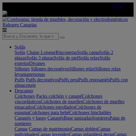
🔵Cambia tu electro con
-10% EXTRA
de descuento ☑️
AQUÍ
Baleares
Canarias
Sofás
Sofás
Chaise Longue
Rinconeras
Sofás cama
Sofás 2
plazas
Sofás 3 plazas
Sofás de piel
Sofás relax
Sofás
exterior
Divanes
Sillones
Sillones decorativos
Sillones relax
Sillones relax
levantapersonas
Puffs
Puffs decorativos
Puffs pera
Puffs reposapiés
Puffs con
almacenaje
Descanso
Colchones
Packs colchón y canapé
Colchones
viscoelásticos
Colchones de muelles
Colchones de muelles
ensacados
Colchones enrollados
Colchones de
espuma
Colchones para bebé
Colchones hinchables
Canapés y bases
Canapés
Base tapizadas
Somieres
Patas de
somieres
Camas
Camas de matrimonio
Camas dobles
Camas
individuales
Camas juveniles
Camas infantiles
Literas
Camas