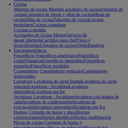
Cocina
Muebles de cocina
Muebles auxiliares de cocina
Armarios de
cocina
Conjuntos de mesas y sillas de cocina
Mesas de
cocina
Sillas de cocina
Taburetes de cocina
Cocinas
modulares
Cocinas completas
Cocinas a medida
Accesorios de cocina
Menaje
Servicio de
mesa
Cubertería
Cuchillos para chef
Vinos y
licores
Botellas
Utensilios de cocina
Vajilla
Bandejas
Electrodomésticos
Frigoríficos
Frigoríficos americanos
Frigoríficos
combi
Vinotecas
Frigoríficos integrables
Frigoríficos
pequeños
Frigoríficos portátiles
Congeladores
Congeladores verticales
Congeladores
horizontales
Lavadoras
Lavadoras de carga frontal
Lavadoras de carga
superior
Lavadoras - Secadoras
Lavadoras
integrables
Lavadoras por kg
Secadoras
Lavadoras - Secadoras
Secadoras con bomba de
calor
Secadoras de condensación
Secadoras de
evacuación
Secadoras integrables
Secadoras por Kg
Hornos
Conjunto de horno y placa
Hornos
convencionales
Hornos pirolíticos
Hornos multifunción
Placas de cocina
Conjunto de horno y
placa
Vitrocerámica
Placas de inducción
Placas de gas