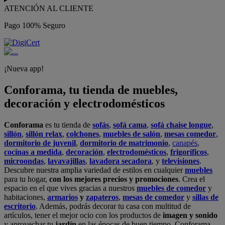
ATENCIÓN AL CLIENTE
Pago 100% Seguro
¡Nueva app!
Conforama, tu tienda de muebles,
decoración y electrodomésticos
Conforama
es tu tienda de
sofás
,
sofá cama
,
sofá chaise longue
,
sillón
,
sillón relax
,
colchones
,
muebles de salón
,
mesas comedor
,
dormitorio de juvenil
,
dormitorio de matrimonio
,
canapés
,
cocinas a medida
,
decoración
,
electrodomésticos
,
frigoríficos
,
microondas
,
lavavajillas
,
lavadora secadora
, y
televisiones
.
Descubre nuestra amplia variedad de estilos en cualquier
muebles
para tu hogar,
con los mejores precios y promociones
. Crea el
espacio en el que vives gracias a nuestros
muebles de comedor
y
habitaciones,
armarios
y
zapateros
,
mesas de comedor
y
sillas de
escritorio
. Además, podrás decorar tu casa con multitud de
artículos, tener el mejor ocio con los productos de
imagen y sonido
y aprovechar tu
jardín
en las épocas de buen tiempo. Conforama