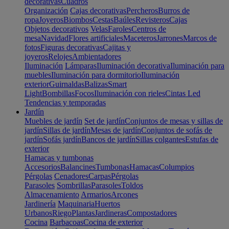
decorativas
Cuadros
Organización
Cajas decorativas
Percheros
Burros de
ropa
Joyeros
Biombos
Cestas
Baúles
Revisteros
Cajas
Objetos decorativos
Velas
Faroles
Centros de
mesa
Navidad
Flores artificiales
Maceteros
Jarrones
Marcos de
fotos
Figuras decorativas
Cajitas y
joyeros
Relojes
Ambientadores
Iluminación
Lámparas
Iluminación decorativa
Iluminación para
muebles
Iluminación para dormitorio
Iluminación
exterior
Guirnaldas
Balizas
Smart
Light
Bombillas
Focos
Iluminación con rieles
Cintas Led
Tendencias y temporadas
Jardín
Muebles de jardín
Set de jardín
Conjuntos de mesas y sillas de
jardín
Sillas de jardín
Mesas de jardín
Conjuntos de sofás de
jardín
Sofás jardín
Bancos de jardín
Sillas colgantes
Estufas de
exterior
Hamacas y tumbonas
Accesorios
Balancines
Tumbonas
Hamacas
Columpios
Pérgolas
Cenadores
Carpas
Pérgolas
Parasoles
Sombrillas
Parasoles
Toldos
Almacenamiento
Armarios
Arcones
Jardinería
Maquinaria
Huertos
Urbanos
Riego
Plantas
Jardineras
Compostadores
Cocina
Barbacoas
Cocina de exterior