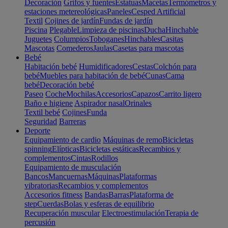
Decoración
Grifos y fuentes
Estatuas
Macetas
Termómetros y
estaciones metereológicas
Paneles
Cesped Artificial
Textil
Cojines de jardín
Fundas de jardín
Piscina
Plegable
Limpieza de piscinas
Ducha
Hinchable
Juguetes
Columpios
Toboganes
Hinchables
Casitas
Mascotas
Comederos
Jaulas
Casetas para mascotas
Bebé
Habitación bebé
Humidificadores
Cestas
Colchón para
bebé
Muebles para habitación de bebé
Cunas
Cama
bebé
Decoración bebé
Paseo
Coche
Mochilas
Accesorios
Capazos
Carrito ligero
Baño e higiene
Aspirador nasal
Orinales
Textil bebé
Cojines
Funda
Seguridad
Barreras
Deporte
Equipamiento de cardio
Máquinas de remo
Bicicletas
spinning
Elípticas
Bicicletas estáticas
Recambios y
complementos
Cintas
Rodillos
Equipamiento de musculación
Bancos
Mancuernas
Máquinas
Plataformas
vibratorias
Recambios y complementos
Accesorios fitness
Bandas
Barras
Plataforma de
step
Cuerdas
Bolas y esferas de equilibrio
Recuperación muscular
Electroestimulación
Terapia de
percusión