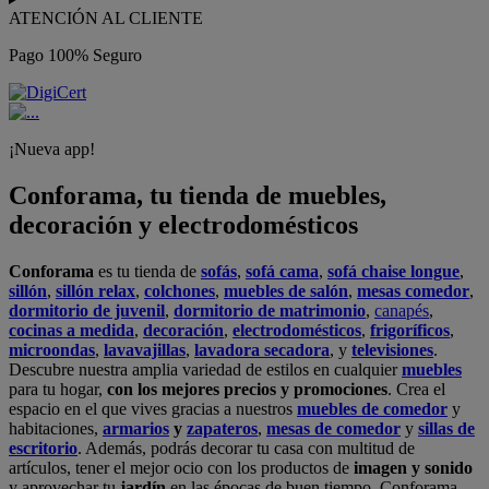
ATENCIÓN AL CLIENTE
Pago 100% Seguro
¡Nueva app!
Conforama, tu tienda de muebles,
decoración y electrodomésticos
Conforama
es tu tienda de
sofás
,
sofá cama
,
sofá chaise longue
,
sillón
,
sillón relax
,
colchones
,
muebles de salón
,
mesas comedor
,
dormitorio de juvenil
,
dormitorio de matrimonio
,
canapés
,
cocinas a medida
,
decoración
,
electrodomésticos
,
frigoríficos
,
microondas
,
lavavajillas
,
lavadora secadora
, y
televisiones
.
Descubre nuestra amplia variedad de estilos en cualquier
muebles
para tu hogar,
con los mejores precios y promociones
. Crea el
espacio en el que vives gracias a nuestros
muebles de comedor
y
habitaciones,
armarios
y
zapateros
,
mesas de comedor
y
sillas de
escritorio
. Además, podrás decorar tu casa con multitud de
artículos, tener el mejor ocio con los productos de
imagen y sonido
y aprovechar tu
jardín
en las épocas de buen tiempo. Conforama