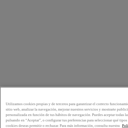
Utilizamos cookies propias y de terceros para garantizar el correcto funcionami
sitio web, analizar la navegación, mejorar nuestros servicios y mostrarte public
personalizada en función de tus hábitos de navegación. Puedes aceptar todas la
pulsando en “Aceptar”, o configurar tus preferencias para seleccionar qué tipos
cookies deseas permitir o rechazar. Para más información, consulta nuestra
Pol