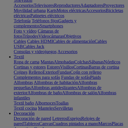
Televisión
Accesorios
Televisores
Reproductores
Adaptadores
Proyectores
Movilidad urbana
Karts
Motos eléctricas
Accesorios
Bicicletas
eléctricas
Patinetes eléctricos
Telefonía
Teléfonos fijos
Gadgets y
complementos
Smartphones
Foto y vídeo
Cámaras de
fotos
Trípodes
Videocámaras
Objetivos
Cables
Cables HDMI
Cables de alimentación
Cables
USB
Cables Jack
Consolas y videojuegos
Accesorios
Textil
Ropa de cama
Mantas
Almohadas
Colchas
Sábanas
Nórdicos
Cortinas y estores
Estores
Visillos
Cortinas
Barras de cortina
Cojines
Relleno
Exterior
Fundas
Cojín con relleno
Complementos para sofás
Fundas de sofás
Plaids
Alfombras
Alfombras de habitación
Alfombras
pequeñas
Alfombras antideslizantes
Alfombras de
exterior
Alfombras de baño
Alfombras de salón
Alfombras
infantiles
Textil baño
Albornoces
Toallas
Textil cocina
Manteles
Servilletas
Decoración
Decoración de pared
Letreros
Espejos
Relojes de
pared
Tableros
Canvas
Cuadros pintados a mano
Marcos
Placas