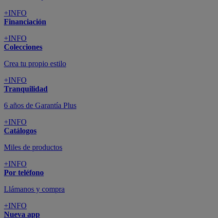
+INFO
Financiación
+INFO
Colecciones
Crea tu propio estilo
+INFO
Tranquilidad
6 años de Garantía Plus
+INFO
Catálogos
Miles de productos
+INFO
Por teléfono
Llámanos y compra
+INFO
Nueva app