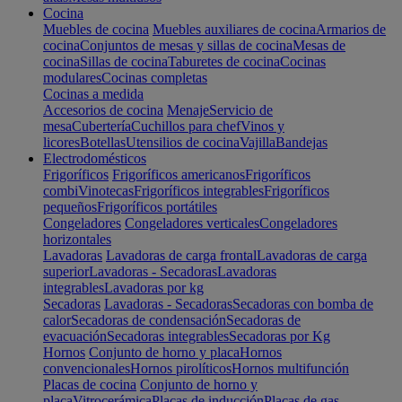
Cocina
Muebles de cocina
Muebles auxiliares de cocina
Armarios de
cocina
Conjuntos de mesas y sillas de cocina
Mesas de
cocina
Sillas de cocina
Taburetes de cocina
Cocinas
modulares
Cocinas completas
Cocinas a medida
Accesorios de cocina
Menaje
Servicio de
mesa
Cubertería
Cuchillos para chef
Vinos y
licores
Botellas
Utensilios de cocina
Vajilla
Bandejas
Electrodomésticos
Frigoríficos
Frigoríficos americanos
Frigoríficos
combi
Vinotecas
Frigoríficos integrables
Frigoríficos
pequeños
Frigoríficos portátiles
Congeladores
Congeladores verticales
Congeladores
horizontales
Lavadoras
Lavadoras de carga frontal
Lavadoras de carga
superior
Lavadoras - Secadoras
Lavadoras
integrables
Lavadoras por kg
Secadoras
Lavadoras - Secadoras
Secadoras con bomba de
calor
Secadoras de condensación
Secadoras de
evacuación
Secadoras integrables
Secadoras por Kg
Hornos
Conjunto de horno y placa
Hornos
convencionales
Hornos pirolíticos
Hornos multifunción
Placas de cocina
Conjunto de horno y
placa
Vitrocerámica
Placas de inducción
Placas de gas