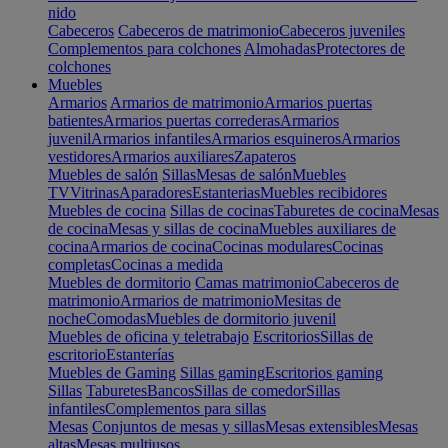
nido
Cabeceros
Cabeceros de matrimonio
Cabeceros juveniles
Complementos para colchones
Almohadas
Protectores de
colchones
Muebles
Armarios
Armarios de matrimonio
Armarios puertas
batientes
Armarios puertas correderas
Armarios
juvenil
Armarios infantiles
Armarios esquineros
Armarios
vestidores
Armarios auxiliares
Zapateros
Muebles de salón
Sillas
Mesas de salón
Muebles
TV
Vitrinas
Aparadores
Estanterias
Muebles recibidores
Muebles de cocina
Sillas de cocinas
Taburetes de cocina
Mesas
de cocina
Mesas y sillas de cocina
Muebles auxiliares de
cocina
Armarios de cocina
Cocinas modulares
Cocinas
completas
Cocinas a medida
Muebles de dormitorio
Camas matrimonio
Cabeceros de
matrimonio
Armarios de matrimonio
Mesitas de
noche
Comodas
Muebles de dormitorio juvenil
Muebles de oficina y teletrabajo
Escritorios
Sillas de
escritorio
Estanterías
Muebles de Gaming
Sillas gaming
Escritorios gaming
Sillas
Taburetes
Bancos
Sillas de comedor
Sillas
infantiles
Complementos para sillas
Mesas
Conjuntos de mesas y sillas
Mesas extensibles
Mesas
altas
Mesas multiusos