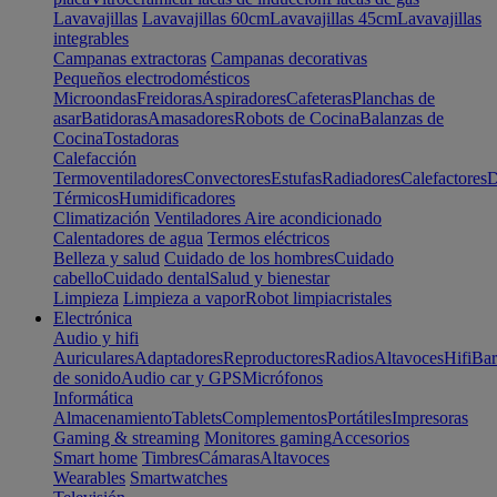
Lavavajillas
Lavavajillas 60cm
Lavavajillas 45cm
Lavavajillas
integrables
Campanas extractoras
Campanas decorativas
Pequeños electrodomésticos
Microondas
Freidoras
Aspiradores
Cafeteras
Planchas de
asar
Batidoras
Amasadores
Robots de Cocina
Balanzas de
Cocina
Tostadoras
Calefacción
Termoventiladores
Convectores
Estufas
Radiadores
Calefactores
D
Térmicos
Humidificadores
Climatización
Ventiladores
Aire acondicionado
Calentadores de agua
Termos eléctricos
Belleza y salud
Cuidado de los hombres
Cuidado
cabello
Cuidado dental
Salud y bienestar
Limpieza
Limpieza a vapor
Robot limpiacristales
Electrónica
Audio y hifi
Auriculares
Adaptadores
Reproductores
Radios
Altavoces
Hifi
Bar
de sonido
Audio car y GPS
Micrófonos
Informática
Almacenamiento
Tablets
Complementos
Portátiles
Impresoras
Gaming & streaming
Monitores gaming
Accesorios
Smart home
Timbres
Cámaras
Altavoces
Wearables
Smartwatches