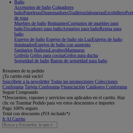
Baño
Accesorios de baño
Colgadores
baño
Papeleras
Dispensadores
Toalleros
Jaboneras
Escobillero
Port
de ropa
Muebles de baño
Botiquines
Conjuntos de muebles para
baño
Tocadores para baño
Armarios para baño
Repisa para
baño
Espejos de baño
Espejos de baño sin Luz
Espejos de baño
iluminados
Espejos de baño con aumento
Sanitarios
Bañeras
Lavabos
Mamparas
Grifería
Grifos para cocina
Grifos para ducha
Seguridad de baño
Barras de seguridad para baño
Resumen de tu pedido
¡Tu carrito está vacío!
Suscríbete a la newsletter
Todas las promociones
Colecciones
Conforama
Tarjeta Conforama
Financiación
Catálogos Conforama
Seguir Comprando
*Descuentos, cupones y servicios son aplicados en el carrito. Haz
clic en Tramitar Pedido para ver estos descuentos e importes
Pago 100% seguro
Total con descuento
(IVA incluido*)
Ir Al Carrito