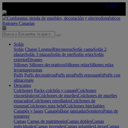
🔵Cambia tu electro con
-10% EXTRA
de descuento ☑️
AQUÍ
Baleares
Canarias
Sofás
Sofás
Chaise Longue
Rinconeras
Sofás cama
Sofás 2
plazas
Sofás 3 plazas
Sofás de piel
Sofás relax
Sofás
exterior
Divanes
Sillones
Sillones decorativos
Sillones relax
Sillones relax
levantapersonas
Puffs
Puffs decorativos
Puffs pera
Puffs reposapiés
Puffs con
almacenaje
Descanso
Colchones
Packs colchón y canapé
Colchones
viscoelásticos
Colchones de muelles
Colchones de muelles
ensacados
Colchones enrollados
Colchones de
espuma
Colchones para bebé
Colchones hinchables
Canapés y bases
Canapés
Base tapizadas
Somieres
Patas de
somieres
Camas
Camas de matrimonio
Camas dobles
Camas
individuales
Camas juveniles
Camas infantiles
Literas
Camas