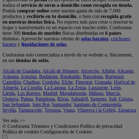
realiza el
servicio de envío a domicilio como recogida en tienda.
Podrás
comprar online
entre nuestra gama de más de 7.000
productos y
recibirlo en tu domicilio
, o bien con
recogida gratis
en nuestras tiendas física.
No esperes más para crear o renovar tu
hogar y transformarlo en un espacio con mucho estilo. Conforama
tiene 300
tiendas de muebles
físicas distribuidas en
6 países
distintos. Aproveche nuestras ofertas de
sofas baratos
,
colchones
baratos
y
liquidaciones de sofas
.
Conforama solo comercializa a través de su website o, físicamente,
en sus
tiendas de sofás
.
Alcalá de Guadaíra
,
Alcalá de Henares
,
Alcorcón
,
Alfafar
,
Alicante
,
Arinaga
,
Asturias
,
Badalona
,
Barakaldo
,
Barcelona
,
Burjassot
,
Castellón
,
Chafiras
,
Cordoba
,
Elche
,
Finestrat
,
Granada
,
Huércal de
Almería
,
La Coruña
,
La Laguna
,
La Zenia
,
Lanzarote
,
León
,
Lleida
,
Los Barrios
,
Madrid
,
Majadahonda
,
Málaga
,
Murcia
,
Orotava
,
Palma
,
Pamplona
,
Rivas
,
Sabadell
,
Sagunto
,
Salt, Girona
,
San Sebastian
,
Sant Boi
,
Santander
,
Santiago de Compostela
,
Sevilla
,
Tamaraceite
,
Terrassa
,
Viana
,
Vilanova i la Geltrú
,
Zaragoza
Ver más >>
© Conforama
Términos y Condiciones
Política de privacidad
Política de cookies
Configuración de Cookies