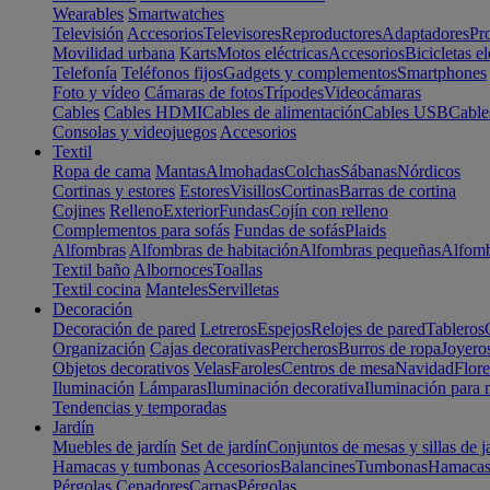
Wearables
Smartwatches
Televisión
Accesorios
Televisores
Reproductores
Adaptadores
Pr
Movilidad urbana
Karts
Motos eléctricas
Accesorios
Bicicletas el
Telefonía
Teléfonos fijos
Gadgets y complementos
Smartphones
Foto y vídeo
Cámaras de fotos
Trípodes
Videocámaras
Cables
Cables HDMI
Cables de alimentación
Cables USB
Cable
Consolas y videojuegos
Accesorios
Textil
Ropa de cama
Mantas
Almohadas
Colchas
Sábanas
Nórdicos
Cortinas y estores
Estores
Visillos
Cortinas
Barras de cortina
Cojines
Relleno
Exterior
Fundas
Cojín con relleno
Complementos para sofás
Fundas de sofás
Plaids
Alfombras
Alfombras de habitación
Alfombras pequeñas
Alfomb
Textil baño
Albornoces
Toallas
Textil cocina
Manteles
Servilletas
Decoración
Decoración de pared
Letreros
Espejos
Relojes de pared
Tableros
Organización
Cajas decorativas
Percheros
Burros de ropa
Joyero
Objetos decorativos
Velas
Faroles
Centros de mesa
Navidad
Flore
Iluminación
Lámparas
Iluminación decorativa
Iluminación para 
Tendencias y temporadas
Jardín
Muebles de jardín
Set de jardín
Conjuntos de mesas y sillas de j
Hamacas y tumbonas
Accesorios
Balancines
Tumbonas
Hamaca
Pérgolas
Cenadores
Carpas
Pérgolas