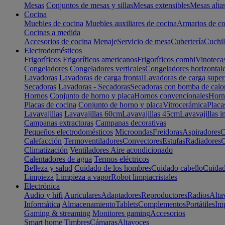
Mesas
Conjuntos de mesas y sillas
Mesas extensibles
Mesas alta
Cocina
Muebles de cocina
Muebles auxiliares de cocina
Armarios de co
Cocinas a medida
Accesorios de cocina
Menaje
Servicio de mesa
Cubertería
Cuchil
Electrodomésticos
Frigoríficos
Frigoríficos americanos
Frigoríficos combi
Vinoteca
Congeladores
Congeladores verticales
Congeladores horizontal
Lavadoras
Lavadoras de carga frontal
Lavadoras de carga super
Secadoras
Lavadoras - Secadoras
Secadoras con bomba de calo
Hornos
Conjunto de horno y placa
Hornos convencionales
Horno
Placas de cocina
Conjunto de horno y placa
Vitrocerámica
Placa
Lavavajillas
Lavavajillas 60cm
Lavavajillas 45cm
Lavavajillas i
Campanas extractoras
Campanas decorativas
Pequeños electrodomésticos
Microondas
Freidoras
Aspiradores
C
Calefacción
Termoventiladores
Convectores
Estufas
Radiadores
C
Climatización
Ventiladores
Aire acondicionado
Calentadores de agua
Termos eléctricos
Belleza y salud
Cuidado de los hombres
Cuidado cabello
Cuidad
Limpieza
Limpieza a vapor
Robot limpiacristales
Electrónica
Audio y hifi
Auriculares
Adaptadores
Reproductores
Radios
Alta
Informática
Almacenamiento
Tablets
Complementos
Portátiles
Im
Gaming & streaming
Monitores gaming
Accesorios
Smart home
Timbres
Cámaras
Altavoces