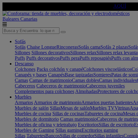
🔵Cambia tu electro con
-10% EXTRA
de descuento ☑️
AQUÍ
Baleares
Canarias
Sofás
Sofás
Chaise Longue
Rinconeras
Sofás cama
Sofás 2 plazas
Sofá
Sillones
Sillones decorativos
Sillones relax
Sillones relax levant
Puffs
Puffs decorativos
Puffs pera
Puffs reposapiés
Puffs con al
Descanso
Colchones
Packs colchón y canapé
Colchones viscoelásticos
Col
Canapés y bases
Canapés
Base tapizadas
Somieres
Patas de somi
Camas
Camas de matrimonio
Camas dobles
Camas individuales
Cabeceros
Cabeceros de matrimonio
Cabeceros juveniles
Complementos para colchones
Almohadas
Protectores de colch
Muebles
Armarios
Armarios de matrimonio
Armarios puertas batientes
Ar
Muebles de salón
Sillas
Mesas de salón
Muebles TV
Vitrinas
Apa
Muebles de cocina
Sillas de cocinas
Taburetes de cocina
Mesas d
Muebles de dormitorio
Camas matrimonio
Cabeceros de matrim
Muebles de oficina y teletrabajo
Escritorios
Sillas de escritorio
Es
Muebles de Gaming
Sillas gaming
Escritorios gaming
Sillas
Taburetes
Bancos
Sillas de comedor
Sillas infantiles
Complem