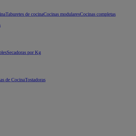
ina
Taburetes de cocina
Cocinas modulares
Cocinas completas
s
bles
Secadoras por Kg
as de Cocina
Tostadoras