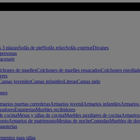
s 3 plazas
Sofás de piel
Sofás relax
Sofás exterior
Divanes
apersonas
macenaje
chones de muelles
Colchones de muelles ensacados
Colchones enrollad
eres
Camas juveniles
Camas infantiles
Literas
Camas nido
ones
marios puertas correderas
Armarios juvenil
Armarios infantiles
Armarios 
radores
Estanterias
Muebles recibidores
e cocina
Mesas y sillas de cocina
Muebles auxiliares de cocina
Armarios
onio
Armarios de matrimonio
Mesitas de noche
Comodas
Muebles de dor
tanterías
entos para sillas