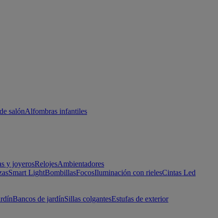
de salón
Alfombras infantiles
as y joyeros
Relojes
Ambientadores
zas
Smart Light
Bombillas
Focos
Iluminación con rieles
Cintas Led
ardín
Bancos de jardín
Sillas colgantes
Estufas de exterior