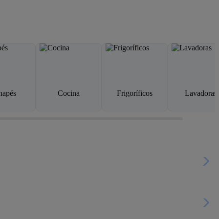
napés
Cocina
Frigoríficos
Lavadoras