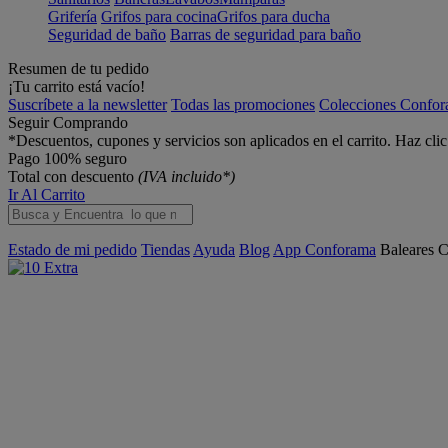
Grifería
Grifos para cocina
Grifos para ducha
Seguridad de baño
Barras de seguridad para baño
Resumen de tu pedido
¡Tu carrito está vacío!
Suscríbete a la newsletter
Todas las promociones
Colecciones Confo
Seguir Comprando
*Descuentos, cupones y servicios son aplicados en el carrito. Haz cli
Pago 100% seguro
Total con descuento
(IVA incluido*)
Ir Al Carrito
Estado de mi pedido
Tiendas
Ayuda
Blog
App Conforama
Baleares
C