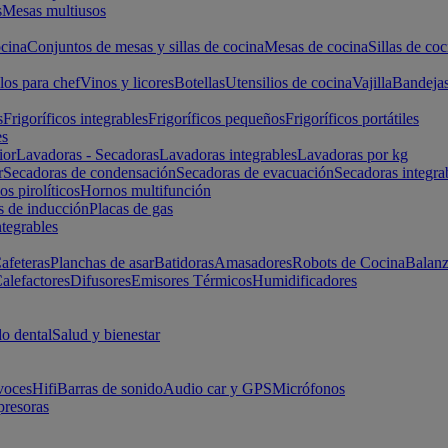
s
Mesas multiusos
cina
Conjuntos de mesas y sillas de cocina
Mesas de cocina
Sillas de coc
los para chef
Vinos y licores
Botellas
Utensilios de cocina
Vajilla
Bandeja
s
Frigoríficos integrables
Frigoríficos pequeños
Frigoríficos portátiles
es
ior
Lavadoras - Secadoras
Lavadoras integrables
Lavadoras por kg
r
Secadoras de condensación
Secadoras de evacuación
Secadoras integra
s pirolíticos
Hornos multifunción
s de inducción
Placas de gas
ntegrables
afeteras
Planchas de asar
Batidoras
Amasadores
Robots de Cocina
Balanz
alefactores
Difusores
Emisores Térmicos
Humidificadores
o dental
Salud y bienestar
voces
Hifi
Barras de sonido
Audio car y GPS
Micrófonos
presoras