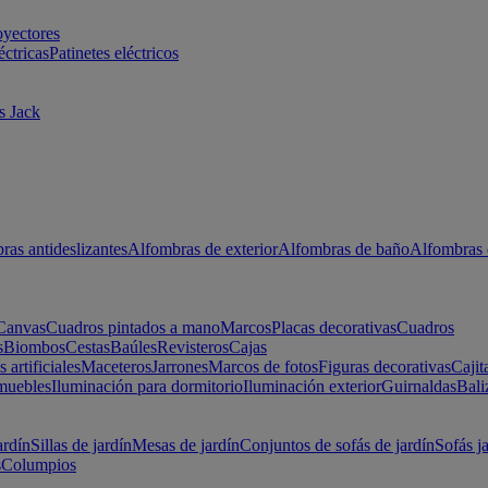
oyectores
éctricas
Patinetes eléctricos
s Jack
ras antideslizantes
Alfombras de exterior
Alfombras de baño
Alfombras 
Canvas
Cuadros pintados a mano
Marcos
Placas decorativas
Cuadros
s
Biombos
Cestas
Baúles
Revisteros
Cajas
s artificiales
Maceteros
Jarrones
Marcos de fotos
Figuras decorativas
Cajit
muebles
Iluminación para dormitorio
Iluminación exterior
Guirnaldas
Bali
ardín
Sillas de jardín
Mesas de jardín
Conjuntos de sofás de jardín
Sofás j
s
Columpios