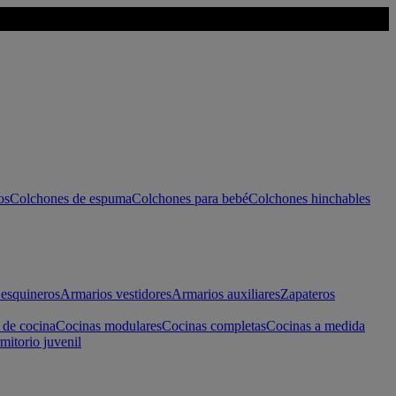
os
Colchones de espuma
Colchones para bebé
Colchones hinchables
esquineros
Armarios vestidores
Armarios auxiliares
Zapateros
 de cocina
Cocinas modulares
Cocinas completas
Cocinas a medida
mitorio juvenil