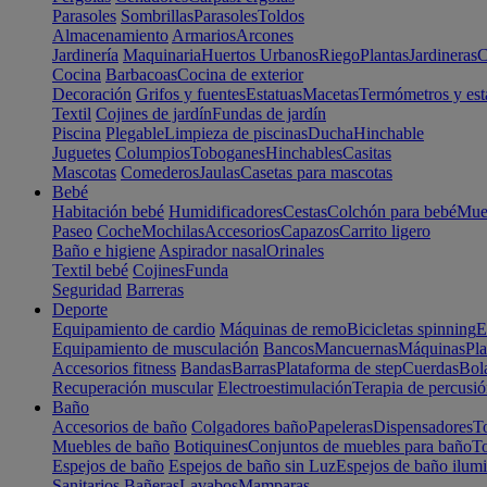
Parasoles
Sombrillas
Parasoles
Toldos
Almacenamiento
Armarios
Arcones
Jardinería
Maquinaria
Huertos Urbanos
Riego
Plantas
Jardineras
C
Cocina
Barbacoas
Cocina de exterior
Decoración
Grifos y fuentes
Estatuas
Macetas
Termómetros y est
Textil
Cojines de jardín
Fundas de jardín
Piscina
Plegable
Limpieza de piscinas
Ducha
Hinchable
Juguetes
Columpios
Toboganes
Hinchables
Casitas
Mascotas
Comederos
Jaulas
Casetas para mascotas
Bebé
Habitación bebé
Humidificadores
Cestas
Colchón para bebé
Mueb
Paseo
Coche
Mochilas
Accesorios
Capazos
Carrito ligero
Baño e higiene
Aspirador nasal
Orinales
Textil bebé
Cojines
Funda
Seguridad
Barreras
Deporte
Equipamiento de cardio
Máquinas de remo
Bicicletas spinning
E
Equipamiento de musculación
Bancos
Mancuernas
Máquinas
Pla
Accesorios fitness
Bandas
Barras
Plataforma de step
Cuerdas
Bola
Recuperación muscular
Electroestimulación
Terapia de percusi
Baño
Accesorios de baño
Colgadores baño
Papeleras
Dispensadores
To
Muebles de baño
Botiquines
Conjuntos de muebles para baño
To
Espejos de baño
Espejos de baño sin Luz
Espejos de baño ilum
Sanitarios
Bañeras
Lavabos
Mamparas