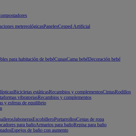
ompostadores
aciones metereológicas
Paneles
Cesped Artificial
les para habitación de bebé
Cunas
Cama bebé
Decoración bebé
lípticas
Bicicletas estáticas
Recambios y complementos
Cintas
Rodillos
taformas vibratorias
Recambios y complementos
s y esferas de equilibrio
ón
alleros
Jaboneras
Escobillero
Portarrollos
Cestas de ropa
cadores para baño
Armarios para baño
Repisa para baño
inados
Espejos de baño con aumento