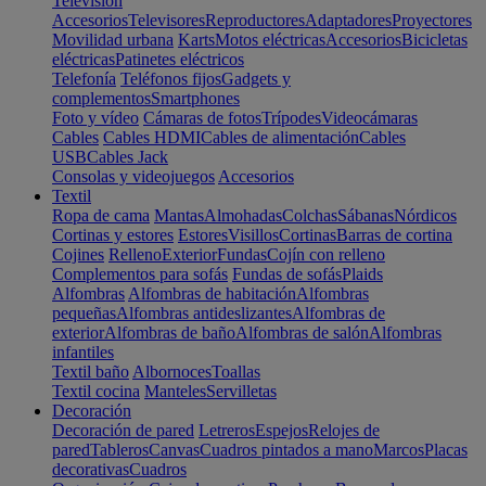
Televisión
Accesorios
Televisores
Reproductores
Adaptadores
Proyectores
Movilidad urbana
Karts
Motos eléctricas
Accesorios
Bicicletas
eléctricas
Patinetes eléctricos
Telefonía
Teléfonos fijos
Gadgets y
complementos
Smartphones
Foto y vídeo
Cámaras de fotos
Trípodes
Videocámaras
Cables
Cables HDMI
Cables de alimentación
Cables
USB
Cables Jack
Consolas y videojuegos
Accesorios
Textil
Ropa de cama
Mantas
Almohadas
Colchas
Sábanas
Nórdicos
Cortinas y estores
Estores
Visillos
Cortinas
Barras de cortina
Cojines
Relleno
Exterior
Fundas
Cojín con relleno
Complementos para sofás
Fundas de sofás
Plaids
Alfombras
Alfombras de habitación
Alfombras
pequeñas
Alfombras antideslizantes
Alfombras de
exterior
Alfombras de baño
Alfombras de salón
Alfombras
infantiles
Textil baño
Albornoces
Toallas
Textil cocina
Manteles
Servilletas
Decoración
Decoración de pared
Letreros
Espejos
Relojes de
pared
Tableros
Canvas
Cuadros pintados a mano
Marcos
Placas
decorativas
Cuadros