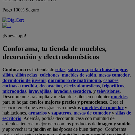
Pago 100% Seguro
¡Nueva app!
Conforama, tu tienda de muebles,
decoración y electrodomésticos
Conforama
es tu tienda de
sofás
,
sofá cama
,
sofá chaise longue
,
sillón
,
sillón relax
,
colchones
,
muebles de salón
,
mesas comedor
,
dormitorio de juvenil
,
dormitorio de matrimonio
,
canapés
,
cocinas a medida
,
decoración
,
electrodomésticos
,
frigoríficos
,
microondas
,
lavavajillas
,
lavadora secadora
, y
televisiones
.
Descubre nuestra amplia variedad de estilos en cualquier
muebles
para tu hogar,
con los mejores precios y promociones
. Crea el
espacio en el que vives gracias a nuestros
muebles de comedor
y
habitaciones,
armarios
y
zapateros
,
mesas de comedor
y
sillas de
escritorio
. Además, podrás decorar tu casa con multitud de
artículos, tener el mejor ocio con los productos de
imagen y sonido
y aprovechar tu
jardín
en las épocas de buen tiempo. Conforama
realiza el
servicio de envío a domicilio como recogida en tienda.