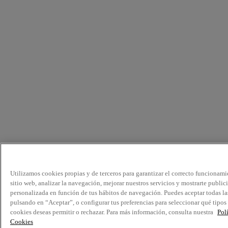
Utilizamos cookies propias y de terceros para garantizar el correcto funcionami
sitio web, analizar la navegación, mejorar nuestros servicios y mostrarte public
personalizada en función de tus hábitos de navegación. Puedes aceptar todas la
pulsando en “Aceptar”, o configurar tus preferencias para seleccionar qué tipos
cookies deseas permitir o rechazar. Para más información, consulta nuestra
Pol
Cookies