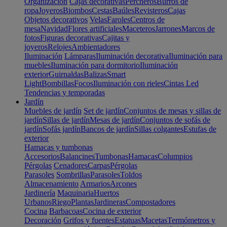
Organización
Cajas decorativas
Percheros
Burros de
ropa
Joyeros
Biombos
Cestas
Baúles
Revisteros
Cajas
Objetos decorativos
Velas
Faroles
Centros de
mesa
Navidad
Flores artificiales
Maceteros
Jarrones
Marcos de
fotos
Figuras decorativas
Cajitas y
joyeros
Relojes
Ambientadores
Iluminación
Lámparas
Iluminación decorativa
Iluminación para
muebles
Iluminación para dormitorio
Iluminación
exterior
Guirnaldas
Balizas
Smart
Light
Bombillas
Focos
Iluminación con rieles
Cintas Led
Tendencias y temporadas
Jardín
Muebles de jardín
Set de jardín
Conjuntos de mesas y sillas de
jardín
Sillas de jardín
Mesas de jardín
Conjuntos de sofás de
jardín
Sofás jardín
Bancos de jardín
Sillas colgantes
Estufas de
exterior
Hamacas y tumbonas
Accesorios
Balancines
Tumbonas
Hamacas
Columpios
Pérgolas
Cenadores
Carpas
Pérgolas
Parasoles
Sombrillas
Parasoles
Toldos
Almacenamiento
Armarios
Arcones
Jardinería
Maquinaria
Huertos
Urbanos
Riego
Plantas
Jardineras
Compostadores
Cocina
Barbacoas
Cocina de exterior
Decoración
Grifos y fuentes
Estatuas
Macetas
Termómetros y