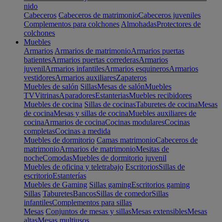
nido
Cabeceros
Cabeceros de matrimonio
Cabeceros juveniles
Complementos para colchones
Almohadas
Protectores de
colchones
Muebles
Armarios
Armarios de matrimonio
Armarios puertas
batientes
Armarios puertas correderas
Armarios
juvenil
Armarios infantiles
Armarios esquineros
Armarios
vestidores
Armarios auxiliares
Zapateros
Muebles de salón
Sillas
Mesas de salón
Muebles
TV
Vitrinas
Aparadores
Estanterias
Muebles recibidores
Muebles de cocina
Sillas de cocinas
Taburetes de cocina
Mesas
de cocina
Mesas y sillas de cocina
Muebles auxiliares de
cocina
Armarios de cocina
Cocinas modulares
Cocinas
completas
Cocinas a medida
Muebles de dormitorio
Camas matrimonio
Cabeceros de
matrimonio
Armarios de matrimonio
Mesitas de
noche
Comodas
Muebles de dormitorio juvenil
Muebles de oficina y teletrabajo
Escritorios
Sillas de
escritorio
Estanterías
Muebles de Gaming
Sillas gaming
Escritorios gaming
Sillas
Taburetes
Bancos
Sillas de comedor
Sillas
infantiles
Complementos para sillas
Mesas
Conjuntos de mesas y sillas
Mesas extensibles
Mesas
altas
Mesas multiusos