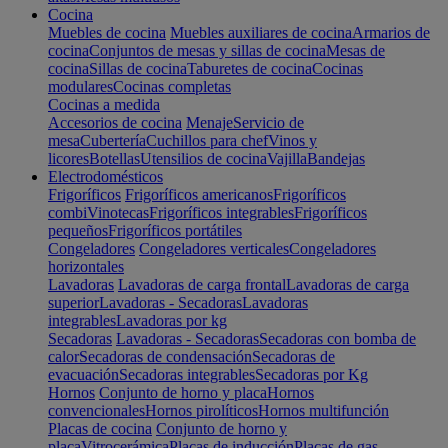
Cocina
Muebles de cocina
Muebles auxiliares de cocina
Armarios de
cocina
Conjuntos de mesas y sillas de cocina
Mesas de
cocina
Sillas de cocina
Taburetes de cocina
Cocinas
modulares
Cocinas completas
Cocinas a medida
Accesorios de cocina
Menaje
Servicio de
mesa
Cubertería
Cuchillos para chef
Vinos y
licores
Botellas
Utensilios de cocina
Vajilla
Bandejas
Electrodomésticos
Frigoríficos
Frigoríficos americanos
Frigoríficos
combi
Vinotecas
Frigoríficos integrables
Frigoríficos
pequeños
Frigoríficos portátiles
Congeladores
Congeladores verticales
Congeladores
horizontales
Lavadoras
Lavadoras de carga frontal
Lavadoras de carga
superior
Lavadoras - Secadoras
Lavadoras
integrables
Lavadoras por kg
Secadoras
Lavadoras - Secadoras
Secadoras con bomba de
calor
Secadoras de condensación
Secadoras de
evacuación
Secadoras integrables
Secadoras por Kg
Hornos
Conjunto de horno y placa
Hornos
convencionales
Hornos pirolíticos
Hornos multifunción
Placas de cocina
Conjunto de horno y
placa
Vitrocerámica
Placas de inducción
Placas de gas