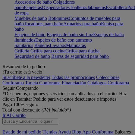
Accesorios de baño
Colgadores
baño
Papeleras
Dispensadores
Toalleros
Jaboneras
Escobillero
Port
de ropa
Muebles de baño
Botiquines
Conjuntos de muebles para
baño
Tocadores para baño
Armarios para baño
Repisa para
baño
Espejos de baño
Espejos de baño sin Luz
Espejos de baño
iluminados
Espejos de baño con aumento
Sanitarios
Bañeras
Lavabos
Mamparas
Grifería
Grifos para cocina
Grifos para ducha
Seguridad de baño
Barras de seguridad para baño
Resumen de tu pedido
¡Tu carrito está vacío!
Suscríbete a la newsletter
Todas las promociones
Colecciones
Conforama
Tarjeta Conforama
Financiación
Catálogos Conforama
Seguir Comprando
*Descuentos, cupones y servicios son aplicados en el carrito. Haz
clic en Tramitar Pedido para ver estos descuentos e importes
Pago 100% seguro
Total con descuento
(IVA incluido*)
Ir Al Carrito
Estado de mi pedido
Tiendas
Ayuda
Blog
App Conforama
Baleares