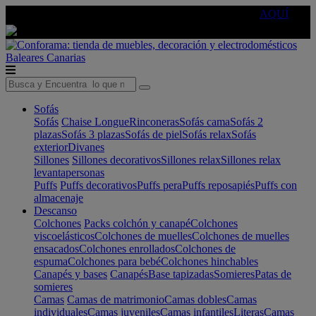
🔵Cambia tu electro con
-10% EXTRA
de descuento ☑️
AQUÍ
Baleares
Canarias
Sofás
Sofás
Chaise Longue
Rinconeras
Sofás cama
Sofás 2
plazas
Sofás 3 plazas
Sofás de piel
Sofás relax
Sofás
exterior
Divanes
Sillones
Sillones decorativos
Sillones relax
Sillones relax
levantapersonas
Puffs
Puffs decorativos
Puffs pera
Puffs reposapiés
Puffs con
almacenaje
Descanso
Colchones
Packs colchón y canapé
Colchones
viscoelásticos
Colchones de muelles
Colchones de muelles
ensacados
Colchones enrollados
Colchones de
espuma
Colchones para bebé
Colchones hinchables
Canapés y bases
Canapés
Base tapizadas
Somieres
Patas de
somieres
Camas
Camas de matrimonio
Camas dobles
Camas
individuales
Camas juveniles
Camas infantiles
Literas
Camas