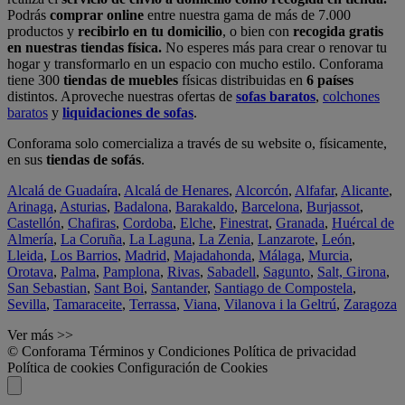
Podrás
comprar online
entre nuestra gama de más de 7.000
productos y
recibirlo en tu domicilio
, o bien con
recogida gratis
en nuestras tiendas física.
No esperes más para crear o renovar tu
hogar y transformarlo en un espacio con mucho estilo. Conforama
tiene 300
tiendas de muebles
físicas distribuidas en
6 países
distintos. Aproveche nuestras ofertas de
sofas baratos
,
colchones
baratos
y
liquidaciones de sofas
.
Conforama solo comercializa a través de su website o, físicamente,
en sus
tiendas de sofás
.
Alcalá de Guadaíra
,
Alcalá de Henares
,
Alcorcón
,
Alfafar
,
Alicante
,
Arinaga
,
Asturias
,
Badalona
,
Barakaldo
,
Barcelona
,
Burjassot
,
Castellón
,
Chafiras
,
Cordoba
,
Elche
,
Finestrat
,
Granada
,
Huércal de
Almería
,
La Coruña
,
La Laguna
,
La Zenia
,
Lanzarote
,
León
,
Lleida
,
Los Barrios
,
Madrid
,
Majadahonda
,
Málaga
,
Murcia
,
Orotava
,
Palma
,
Pamplona
,
Rivas
,
Sabadell
,
Sagunto
,
Salt, Girona
,
San Sebastian
,
Sant Boi
,
Santander
,
Santiago de Compostela
,
Sevilla
,
Tamaraceite
,
Terrassa
,
Viana
,
Vilanova i la Geltrú
,
Zaragoza
Ver más >>
© Conforama
Términos y Condiciones
Política de privacidad
Política de cookies
Configuración de Cookies