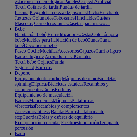
estaciones metereológicas
Paneles
Cesped Artificial
Textil
Cojines de jardín
Fundas de jardín
Piscina
Plegable
Limpieza de piscinas
Ducha
Hinchable
Juguetes
Columpios
Toboganes
Hinchables
Casitas
Mascotas
Comederos
Jaulas
Casetas para mascotas
Bebé
Habitación bebé
Humidificadores
Cestas
Colchón para
bebé
Muebles para habitación de bebé
Cunas
Cama
bebé
Decoración bebé
Paseo
Coche
Mochilas
Accesorios
Capazos
Carrito ligero
Baño e higiene
Aspirador nasal
Orinales
Textil bebé
Cojines
Funda
Seguridad
Barreras
Deporte
Equipamiento de cardio
Máquinas de remo
Bicicletas
spinning
Elípticas
Bicicletas estáticas
Recambios y
complementos
Cintas
Rodillos
Equipamiento de musculación
Bancos
Mancuernas
Máquinas
Plataformas
vibratorias
Recambios y complementos
Accesorios fitness
Bandas
Barras
Plataforma de
step
Cuerdas
Bolas y esferas de equilibrio
Recuperación muscular
Electroestimulación
Terapia de
percusión
Baño