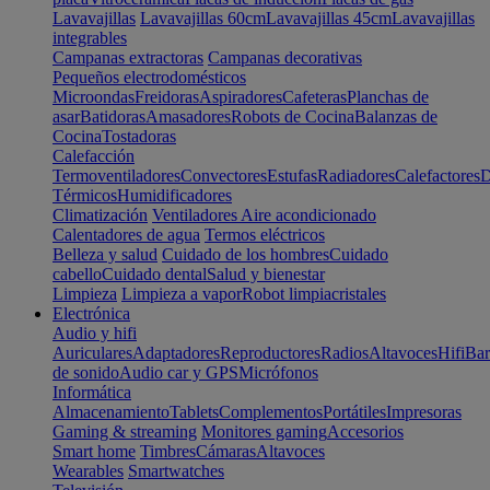
Lavavajillas
Lavavajillas 60cm
Lavavajillas 45cm
Lavavajillas
integrables
Campanas extractoras
Campanas decorativas
Pequeños electrodomésticos
Microondas
Freidoras
Aspiradores
Cafeteras
Planchas de
asar
Batidoras
Amasadores
Robots de Cocina
Balanzas de
Cocina
Tostadoras
Calefacción
Termoventiladores
Convectores
Estufas
Radiadores
Calefactores
D
Térmicos
Humidificadores
Climatización
Ventiladores
Aire acondicionado
Calentadores de agua
Termos eléctricos
Belleza y salud
Cuidado de los hombres
Cuidado
cabello
Cuidado dental
Salud y bienestar
Limpieza
Limpieza a vapor
Robot limpiacristales
Electrónica
Audio y hifi
Auriculares
Adaptadores
Reproductores
Radios
Altavoces
Hifi
Bar
de sonido
Audio car y GPS
Micrófonos
Informática
Almacenamiento
Tablets
Complementos
Portátiles
Impresoras
Gaming & streaming
Monitores gaming
Accesorios
Smart home
Timbres
Cámaras
Altavoces
Wearables
Smartwatches