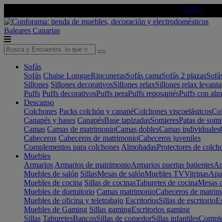
🔵Cambia tu electro con
-10% EXTRA
de descuento ☑️
AQUÍ
Baleares
Canarias
Sofás
Sofás
Chaise Longue
Rinconeras
Sofás cama
Sofás 2 plazas
Sofá
Sillones
Sillones decorativos
Sillones relax
Sillones relax levant
Puffs
Puffs decorativos
Puffs pera
Puffs reposapiés
Puffs con al
Descanso
Colchones
Packs colchón y canapé
Colchones viscoelásticos
Col
Canapés y bases
Canapés
Base tapizadas
Somieres
Patas de somi
Camas
Camas de matrimonio
Camas dobles
Camas individuales
Cabeceros
Cabeceros de matrimonio
Cabeceros juveniles
Complementos para colchones
Almohadas
Protectores de colch
Muebles
Armarios
Armarios de matrimonio
Armarios puertas batientes
Ar
Muebles de salón
Sillas
Mesas de salón
Muebles TV
Vitrinas
Apa
Muebles de cocina
Sillas de cocinas
Taburetes de cocina
Mesas d
Muebles de dormitorio
Camas matrimonio
Cabeceros de matrim
Muebles de oficina y teletrabajo
Escritorios
Sillas de escritorio
Es
Muebles de Gaming
Sillas gaming
Escritorios gaming
Sillas
Taburetes
Bancos
Sillas de comedor
Sillas infantiles
Complem