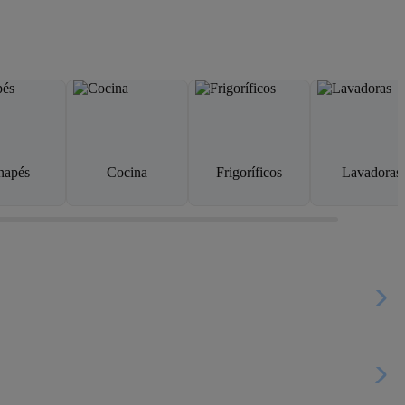
napés
Cocina
Frigoríficos
Lavadoras