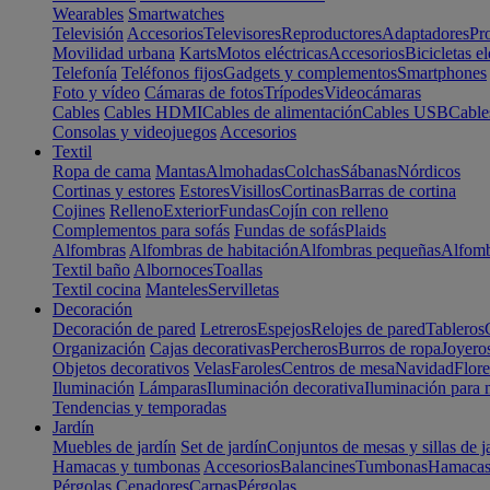
Wearables
Smartwatches
Televisión
Accesorios
Televisores
Reproductores
Adaptadores
Pr
Movilidad urbana
Karts
Motos eléctricas
Accesorios
Bicicletas el
Telefonía
Teléfonos fijos
Gadgets y complementos
Smartphones
Foto y vídeo
Cámaras de fotos
Trípodes
Videocámaras
Cables
Cables HDMI
Cables de alimentación
Cables USB
Cable
Consolas y videojuegos
Accesorios
Textil
Ropa de cama
Mantas
Almohadas
Colchas
Sábanas
Nórdicos
Cortinas y estores
Estores
Visillos
Cortinas
Barras de cortina
Cojines
Relleno
Exterior
Fundas
Cojín con relleno
Complementos para sofás
Fundas de sofás
Plaids
Alfombras
Alfombras de habitación
Alfombras pequeñas
Alfomb
Textil baño
Albornoces
Toallas
Textil cocina
Manteles
Servilletas
Decoración
Decoración de pared
Letreros
Espejos
Relojes de pared
Tableros
Organización
Cajas decorativas
Percheros
Burros de ropa
Joyero
Objetos decorativos
Velas
Faroles
Centros de mesa
Navidad
Flore
Iluminación
Lámparas
Iluminación decorativa
Iluminación para 
Tendencias y temporadas
Jardín
Muebles de jardín
Set de jardín
Conjuntos de mesas y sillas de j
Hamacas y tumbonas
Accesorios
Balancines
Tumbonas
Hamaca
Pérgolas
Cenadores
Carpas
Pérgolas