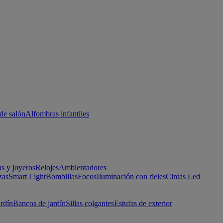
de salón
Alfombras infantiles
as y joyeros
Relojes
Ambientadores
zas
Smart Light
Bombillas
Focos
Iluminación con rieles
Cintas Led
ardín
Bancos de jardín
Sillas colgantes
Estufas de exterior