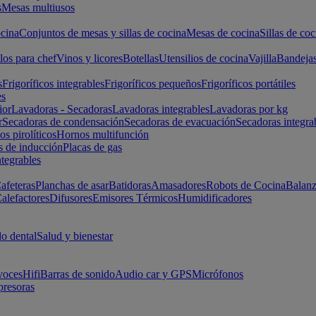
s
Mesas multiusos
cina
Conjuntos de mesas y sillas de cocina
Mesas de cocina
Sillas de coc
los para chef
Vinos y licores
Botellas
Utensilios de cocina
Vajilla
Bandeja
s
Frigoríficos integrables
Frigoríficos pequeños
Frigoríficos portátiles
es
ior
Lavadoras - Secadoras
Lavadoras integrables
Lavadoras por kg
r
Secadoras de condensación
Secadoras de evacuación
Secadoras integra
s pirolíticos
Hornos multifunción
s de inducción
Placas de gas
ntegrables
afeteras
Planchas de asar
Batidoras
Amasadores
Robots de Cocina
Balanz
alefactores
Difusores
Emisores Térmicos
Humidificadores
o dental
Salud y bienestar
voces
Hifi
Barras de sonido
Audio car y GPS
Micrófonos
presoras