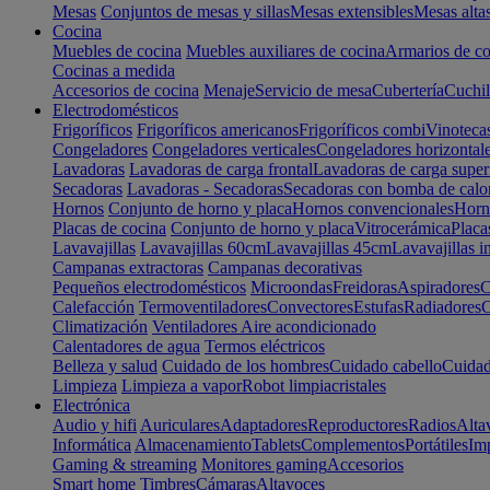
Mesas
Conjuntos de mesas y sillas
Mesas extensibles
Mesas alta
Cocina
Muebles de cocina
Muebles auxiliares de cocina
Armarios de co
Cocinas a medida
Accesorios de cocina
Menaje
Servicio de mesa
Cubertería
Cuchil
Electrodomésticos
Frigoríficos
Frigoríficos americanos
Frigoríficos combi
Vinoteca
Congeladores
Congeladores verticales
Congeladores horizontal
Lavadoras
Lavadoras de carga frontal
Lavadoras de carga super
Secadoras
Lavadoras - Secadoras
Secadoras con bomba de calo
Hornos
Conjunto de horno y placa
Hornos convencionales
Horno
Placas de cocina
Conjunto de horno y placa
Vitrocerámica
Placa
Lavavajillas
Lavavajillas 60cm
Lavavajillas 45cm
Lavavajillas i
Campanas extractoras
Campanas decorativas
Pequeños electrodomésticos
Microondas
Freidoras
Aspiradores
C
Calefacción
Termoventiladores
Convectores
Estufas
Radiadores
C
Climatización
Ventiladores
Aire acondicionado
Calentadores de agua
Termos eléctricos
Belleza y salud
Cuidado de los hombres
Cuidado cabello
Cuidad
Limpieza
Limpieza a vapor
Robot limpiacristales
Electrónica
Audio y hifi
Auriculares
Adaptadores
Reproductores
Radios
Alta
Informática
Almacenamiento
Tablets
Complementos
Portátiles
Im
Gaming & streaming
Monitores gaming
Accesorios
Smart home
Timbres
Cámaras
Altavoces