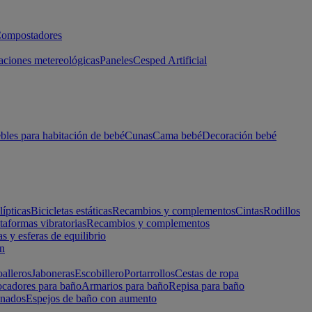
ompostadores
aciones metereológicas
Paneles
Cesped Artificial
les para habitación de bebé
Cunas
Cama bebé
Decoración bebé
lípticas
Bicicletas estáticas
Recambios y complementos
Cintas
Rodillos
taformas vibratorias
Recambios y complementos
s y esferas de equilibrio
ón
alleros
Jaboneras
Escobillero
Portarrollos
Cestas de ropa
cadores para baño
Armarios para baño
Repisa para baño
inados
Espejos de baño con aumento