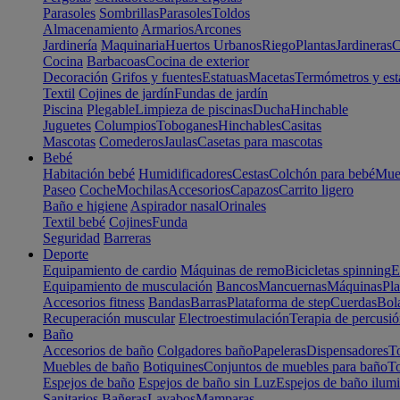
Parasoles
Sombrillas
Parasoles
Toldos
Almacenamiento
Armarios
Arcones
Jardinería
Maquinaria
Huertos Urbanos
Riego
Plantas
Jardineras
C
Cocina
Barbacoas
Cocina de exterior
Decoración
Grifos y fuentes
Estatuas
Macetas
Termómetros y est
Textil
Cojines de jardín
Fundas de jardín
Piscina
Plegable
Limpieza de piscinas
Ducha
Hinchable
Juguetes
Columpios
Toboganes
Hinchables
Casitas
Mascotas
Comederos
Jaulas
Casetas para mascotas
Bebé
Habitación bebé
Humidificadores
Cestas
Colchón para bebé
Mueb
Paseo
Coche
Mochilas
Accesorios
Capazos
Carrito ligero
Baño e higiene
Aspirador nasal
Orinales
Textil bebé
Cojines
Funda
Seguridad
Barreras
Deporte
Equipamiento de cardio
Máquinas de remo
Bicicletas spinning
E
Equipamiento de musculación
Bancos
Mancuernas
Máquinas
Pla
Accesorios fitness
Bandas
Barras
Plataforma de step
Cuerdas
Bola
Recuperación muscular
Electroestimulación
Terapia de percusi
Baño
Accesorios de baño
Colgadores baño
Papeleras
Dispensadores
To
Muebles de baño
Botiquines
Conjuntos de muebles para baño
To
Espejos de baño
Espejos de baño sin Luz
Espejos de baño ilum
Sanitarios
Bañeras
Lavabos
Mamparas