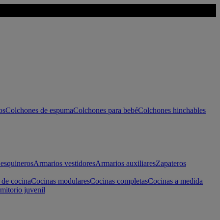
os
Colchones de espuma
Colchones para bebé
Colchones hinchables
esquineros
Armarios vestidores
Armarios auxiliares
Zapateros
 de cocina
Cocinas modulares
Cocinas completas
Cocinas a medida
mitorio juvenil