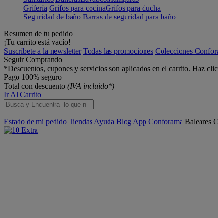
Grifería
Grifos para cocina
Grifos para ducha
Seguridad de baño
Barras de seguridad para baño
Resumen de tu pedido
¡Tu carrito está vacío!
Suscríbete a la newsletter
Todas las promociones
Colecciones Confo
Seguir Comprando
*Descuentos, cupones y servicios son aplicados en el carrito. Haz cli
Pago 100% seguro
Total con descuento
(IVA incluido*)
Ir Al Carrito
Estado de mi pedido
Tiendas
Ayuda
Blog
App Conforama
Baleares
C