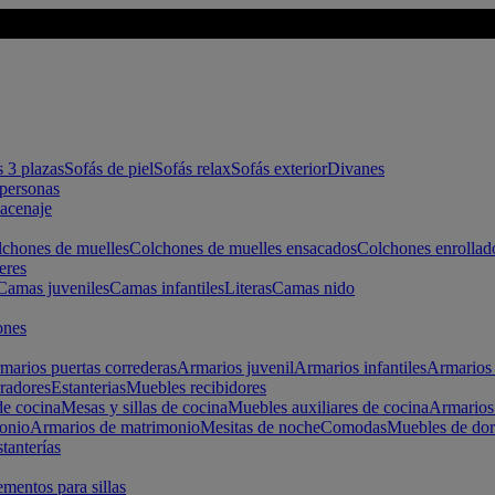
s 3 plazas
Sofás de piel
Sofás relax
Sofás exterior
Divanes
apersonas
macenaje
chones de muelles
Colchones de muelles ensacados
Colchones enrollad
eres
Camas juveniles
Camas infantiles
Literas
Camas nido
ones
marios puertas correderas
Armarios juvenil
Armarios infantiles
Armarios 
radores
Estanterias
Muebles recibidores
e cocina
Mesas y sillas de cocina
Muebles auxiliares de cocina
Armarios
onio
Armarios de matrimonio
Mesitas de noche
Comodas
Muebles de dor
tanterías
entos para sillas