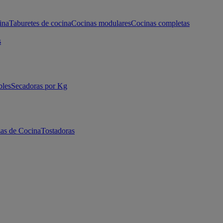
ina
Taburetes de cocina
Cocinas modulares
Cocinas completas
s
bles
Secadoras por Kg
as de Cocina
Tostadoras