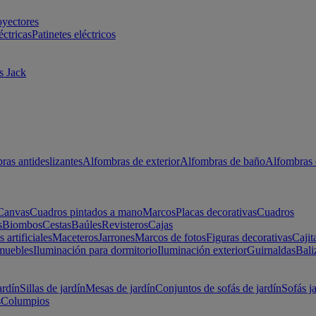
oyectores
éctricas
Patinetes eléctricos
s Jack
ras antideslizantes
Alfombras de exterior
Alfombras de baño
Alfombras 
Canvas
Cuadros pintados a mano
Marcos
Placas decorativas
Cuadros
s
Biombos
Cestas
Baúles
Revisteros
Cajas
s artificiales
Maceteros
Jarrones
Marcos de fotos
Figuras decorativas
Cajit
muebles
Iluminación para dormitorio
Iluminación exterior
Guirnaldas
Bali
ardín
Sillas de jardín
Mesas de jardín
Conjuntos de sofás de jardín
Sofás j
s
Columpios