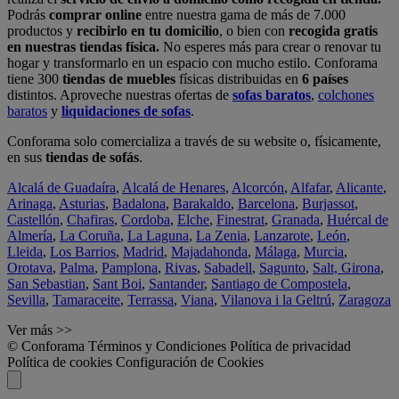
Podrás
comprar online
entre nuestra gama de más de 7.000
productos y
recibirlo en tu domicilio
, o bien con
recogida gratis
en nuestras tiendas física.
No esperes más para crear o renovar tu
hogar y transformarlo en un espacio con mucho estilo. Conforama
tiene 300
tiendas de muebles
físicas distribuidas en
6 países
distintos. Aproveche nuestras ofertas de
sofas baratos
,
colchones
baratos
y
liquidaciones de sofas
.
Conforama solo comercializa a través de su website o, físicamente,
en sus
tiendas de sofás
.
Alcalá de Guadaíra
,
Alcalá de Henares
,
Alcorcón
,
Alfafar
,
Alicante
,
Arinaga
,
Asturias
,
Badalona
,
Barakaldo
,
Barcelona
,
Burjassot
,
Castellón
,
Chafiras
,
Cordoba
,
Elche
,
Finestrat
,
Granada
,
Huércal de
Almería
,
La Coruña
,
La Laguna
,
La Zenia
,
Lanzarote
,
León
,
Lleida
,
Los Barrios
,
Madrid
,
Majadahonda
,
Málaga
,
Murcia
,
Orotava
,
Palma
,
Pamplona
,
Rivas
,
Sabadell
,
Sagunto
,
Salt, Girona
,
San Sebastian
,
Sant Boi
,
Santander
,
Santiago de Compostela
,
Sevilla
,
Tamaraceite
,
Terrassa
,
Viana
,
Vilanova i la Geltrú
,
Zaragoza
Ver más >>
© Conforama
Términos y Condiciones
Política de privacidad
Política de cookies
Configuración de Cookies