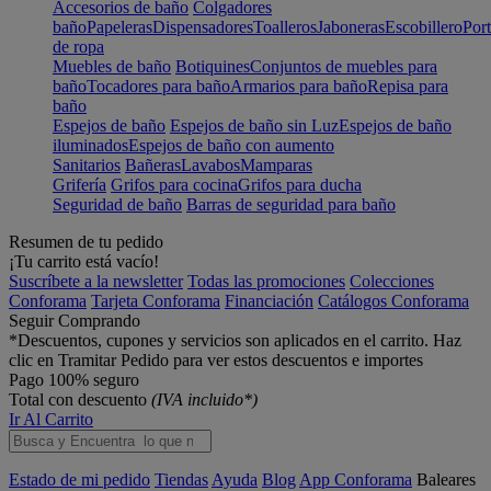
Accesorios de baño
Colgadores
baño
Papeleras
Dispensadores
Toalleros
Jaboneras
Escobillero
Port
de ropa
Muebles de baño
Botiquines
Conjuntos de muebles para
baño
Tocadores para baño
Armarios para baño
Repisa para
baño
Espejos de baño
Espejos de baño sin Luz
Espejos de baño
iluminados
Espejos de baño con aumento
Sanitarios
Bañeras
Lavabos
Mamparas
Grifería
Grifos para cocina
Grifos para ducha
Seguridad de baño
Barras de seguridad para baño
Resumen de tu pedido
¡Tu carrito está vacío!
Suscríbete a la newsletter
Todas las promociones
Colecciones
Conforama
Tarjeta Conforama
Financiación
Catálogos Conforama
Seguir Comprando
*Descuentos, cupones y servicios son aplicados en el carrito. Haz
clic en Tramitar Pedido para ver estos descuentos e importes
Pago 100% seguro
Total con descuento
(IVA incluido*)
Ir Al Carrito
Estado de mi pedido
Tiendas
Ayuda
Blog
App Conforama
Baleares