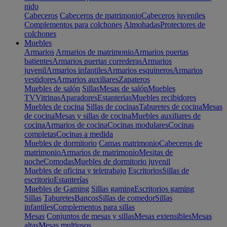
nido
Cabeceros
Cabeceros de matrimonio
Cabeceros juveniles
Complementos para colchones
Almohadas
Protectores de
colchones
Muebles
Armarios
Armarios de matrimonio
Armarios puertas
batientes
Armarios puertas correderas
Armarios
juvenil
Armarios infantiles
Armarios esquineros
Armarios
vestidores
Armarios auxiliares
Zapateros
Muebles de salón
Sillas
Mesas de salón
Muebles
TV
Vitrinas
Aparadores
Estanterias
Muebles recibidores
Muebles de cocina
Sillas de cocinas
Taburetes de cocina
Mesas
de cocina
Mesas y sillas de cocina
Muebles auxiliares de
cocina
Armarios de cocina
Cocinas modulares
Cocinas
completas
Cocinas a medida
Muebles de dormitorio
Camas matrimonio
Cabeceros de
matrimonio
Armarios de matrimonio
Mesitas de
noche
Comodas
Muebles de dormitorio juvenil
Muebles de oficina y teletrabajo
Escritorios
Sillas de
escritorio
Estanterías
Muebles de Gaming
Sillas gaming
Escritorios gaming
Sillas
Taburetes
Bancos
Sillas de comedor
Sillas
infantiles
Complementos para sillas
Mesas
Conjuntos de mesas y sillas
Mesas extensibles
Mesas
altas
Mesas multiusos