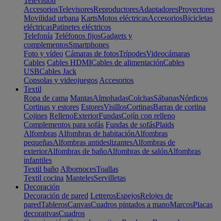
Televisión
Accesorios
Televisores
Reproductores
Adaptadores
Proyectores
Movilidad urbana
Karts
Motos eléctricas
Accesorios
Bicicletas
eléctricas
Patinetes eléctricos
Telefonía
Teléfonos fijos
Gadgets y
complementos
Smartphones
Foto y vídeo
Cámaras de fotos
Trípodes
Videocámaras
Cables
Cables HDMI
Cables de alimentación
Cables
USB
Cables Jack
Consolas y videojuegos
Accesorios
Textil
Ropa de cama
Mantas
Almohadas
Colchas
Sábanas
Nórdicos
Cortinas y estores
Estores
Visillos
Cortinas
Barras de cortina
Cojines
Relleno
Exterior
Fundas
Cojín con relleno
Complementos para sofás
Fundas de sofás
Plaids
Alfombras
Alfombras de habitación
Alfombras
pequeñas
Alfombras antideslizantes
Alfombras de
exterior
Alfombras de baño
Alfombras de salón
Alfombras
infantiles
Textil baño
Albornoces
Toallas
Textil cocina
Manteles
Servilletas
Decoración
Decoración de pared
Letreros
Espejos
Relojes de
pared
Tableros
Canvas
Cuadros pintados a mano
Marcos
Placas
decorativas
Cuadros