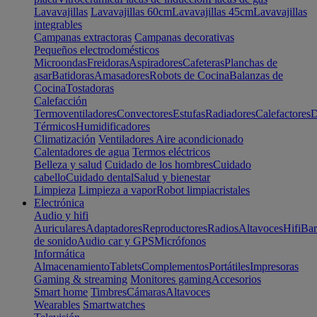
Lavavajillas
Lavavajillas 60cm
Lavavajillas 45cm
Lavavajillas
integrables
Campanas extractoras
Campanas decorativas
Pequeños electrodomésticos
Microondas
Freidoras
Aspiradores
Cafeteras
Planchas de
asar
Batidoras
Amasadores
Robots de Cocina
Balanzas de
Cocina
Tostadoras
Calefacción
Termoventiladores
Convectores
Estufas
Radiadores
Calefactores
D
Térmicos
Humidificadores
Climatización
Ventiladores
Aire acondicionado
Calentadores de agua
Termos eléctricos
Belleza y salud
Cuidado de los hombres
Cuidado
cabello
Cuidado dental
Salud y bienestar
Limpieza
Limpieza a vapor
Robot limpiacristales
Electrónica
Audio y hifi
Auriculares
Adaptadores
Reproductores
Radios
Altavoces
Hifi
Bar
de sonido
Audio car y GPS
Micrófonos
Informática
Almacenamiento
Tablets
Complementos
Portátiles
Impresoras
Gaming & streaming
Monitores gaming
Accesorios
Smart home
Timbres
Cámaras
Altavoces
Wearables
Smartwatches