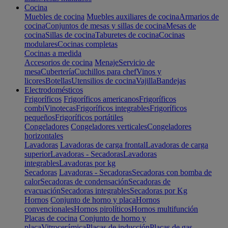
Cocina
Muebles de cocina
Muebles auxiliares de cocina
Armarios de
cocina
Conjuntos de mesas y sillas de cocina
Mesas de
cocina
Sillas de cocina
Taburetes de cocina
Cocinas
modulares
Cocinas completas
Cocinas a medida
Accesorios de cocina
Menaje
Servicio de
mesa
Cubertería
Cuchillos para chef
Vinos y
licores
Botellas
Utensilios de cocina
Vajilla
Bandejas
Electrodomésticos
Frigoríficos
Frigoríficos americanos
Frigoríficos
combi
Vinotecas
Frigoríficos integrables
Frigoríficos
pequeños
Frigoríficos portátiles
Congeladores
Congeladores verticales
Congeladores
horizontales
Lavadoras
Lavadoras de carga frontal
Lavadoras de carga
superior
Lavadoras - Secadoras
Lavadoras
integrables
Lavadoras por kg
Secadoras
Lavadoras - Secadoras
Secadoras con bomba de
calor
Secadoras de condensación
Secadoras de
evacuación
Secadoras integrables
Secadoras por Kg
Hornos
Conjunto de horno y placa
Hornos
convencionales
Hornos pirolíticos
Hornos multifunción
Placas de cocina
Conjunto de horno y
placa
Vitrocerámica
Placas de inducción
Placas de gas