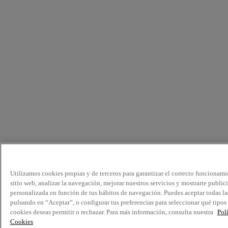
Utilizamos cookies propias y de terceros para garantizar el correcto funcionami
sitio web, analizar la navegación, mejorar nuestros servicios y mostrarte public
personalizada en función de tus hábitos de navegación. Puedes aceptar todas la
pulsando en “Aceptar”, o configurar tus preferencias para seleccionar qué tipos
cookies deseas permitir o rechazar. Para más información, consulta nuestra
Pol
Cookies