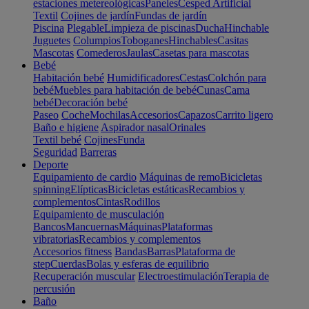
estaciones metereológicas
Paneles
Cesped Artificial
Textil
Cojines de jardín
Fundas de jardín
Piscina
Plegable
Limpieza de piscinas
Ducha
Hinchable
Juguetes
Columpios
Toboganes
Hinchables
Casitas
Mascotas
Comederos
Jaulas
Casetas para mascotas
Bebé
Habitación bebé
Humidificadores
Cestas
Colchón para
bebé
Muebles para habitación de bebé
Cunas
Cama
bebé
Decoración bebé
Paseo
Coche
Mochilas
Accesorios
Capazos
Carrito ligero
Baño e higiene
Aspirador nasal
Orinales
Textil bebé
Cojines
Funda
Seguridad
Barreras
Deporte
Equipamiento de cardio
Máquinas de remo
Bicicletas
spinning
Elípticas
Bicicletas estáticas
Recambios y
complementos
Cintas
Rodillos
Equipamiento de musculación
Bancos
Mancuernas
Máquinas
Plataformas
vibratorias
Recambios y complementos
Accesorios fitness
Bandas
Barras
Plataforma de
step
Cuerdas
Bolas y esferas de equilibrio
Recuperación muscular
Electroestimulación
Terapia de
percusión
Baño