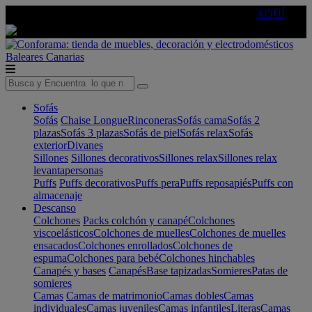
🔵Cambia tu electro con
-10% EXTRA
de descuento ☑️
AQUÍ
Baleares
Canarias
Sofás
Sofás
Chaise Longue
Rinconeras
Sofás cama
Sofás 2
plazas
Sofás 3 plazas
Sofás de piel
Sofás relax
Sofás
exterior
Divanes
Sillones
Sillones decorativos
Sillones relax
Sillones relax
levantapersonas
Puffs
Puffs decorativos
Puffs pera
Puffs reposapiés
Puffs con
almacenaje
Descanso
Colchones
Packs colchón y canapé
Colchones
viscoelásticos
Colchones de muelles
Colchones de muelles
ensacados
Colchones enrollados
Colchones de
espuma
Colchones para bebé
Colchones hinchables
Canapés y bases
Canapés
Base tapizadas
Somieres
Patas de
somieres
Camas
Camas de matrimonio
Camas dobles
Camas
individuales
Camas juveniles
Camas infantiles
Literas
Camas