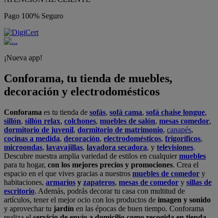
Pago 100% Seguro
¡Nueva app!
Conforama, tu tienda de muebles,
decoración y electrodomésticos
Conforama
es tu tienda de
sofás
,
sofá cama
,
sofá chaise longue
,
sillón
,
sillón relax
,
colchones
,
muebles de salón
,
mesas comedor
,
dormitorio de juvenil
,
dormitorio de matrimonio
,
canapés
,
cocinas a medida
,
decoración
,
electrodomésticos
,
frigoríficos
,
microondas
,
lavavajillas
,
lavadora secadora
, y
televisiones
.
Descubre nuestra amplia variedad de estilos en cualquier
muebles
para tu hogar,
con los mejores precios y promociones
. Crea el
espacio en el que vives gracias a nuestros
muebles de comedor
y
habitaciones,
armarios
y
zapateros
,
mesas de comedor
y
sillas de
escritorio
. Además, podrás decorar tu casa con multitud de
artículos, tener el mejor ocio con los productos de
imagen y sonido
y aprovechar tu
jardín
en las épocas de buen tiempo. Conforama
realiza el
servicio de envío a domicilio como recogida en tienda.