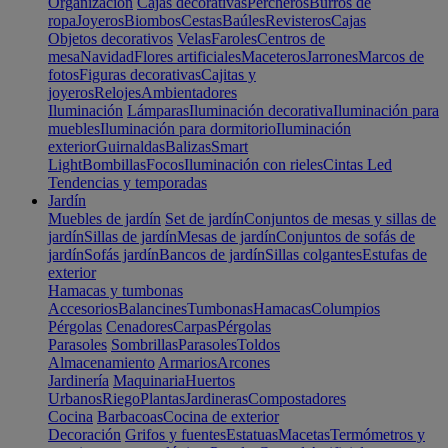
Organización
Cajas decorativas
Percheros
Burros de
ropa
Joyeros
Biombos
Cestas
Baúles
Revisteros
Cajas
Objetos decorativos
Velas
Faroles
Centros de
mesa
Navidad
Flores artificiales
Maceteros
Jarrones
Marcos de
fotos
Figuras decorativas
Cajitas y
joyeros
Relojes
Ambientadores
Iluminación
Lámparas
Iluminación decorativa
Iluminación para
muebles
Iluminación para dormitorio
Iluminación
exterior
Guirnaldas
Balizas
Smart
Light
Bombillas
Focos
Iluminación con rieles
Cintas Led
Tendencias y temporadas
Jardín
Muebles de jardín
Set de jardín
Conjuntos de mesas y sillas de
jardín
Sillas de jardín
Mesas de jardín
Conjuntos de sofás de
jardín
Sofás jardín
Bancos de jardín
Sillas colgantes
Estufas de
exterior
Hamacas y tumbonas
Accesorios
Balancines
Tumbonas
Hamacas
Columpios
Pérgolas
Cenadores
Carpas
Pérgolas
Parasoles
Sombrillas
Parasoles
Toldos
Almacenamiento
Armarios
Arcones
Jardinería
Maquinaria
Huertos
Urbanos
Riego
Plantas
Jardineras
Compostadores
Cocina
Barbacoas
Cocina de exterior
Decoración
Grifos y fuentes
Estatuas
Macetas
Termómetros y