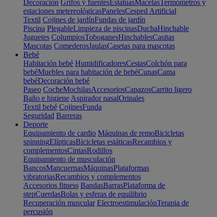
Decoración
Grifos y fuentes
Estatuas
Macetas
Termómetros y
estaciones metereológicas
Paneles
Cesped Artificial
Textil
Cojines de jardín
Fundas de jardín
Piscina
Plegable
Limpieza de piscinas
Ducha
Hinchable
Juguetes
Columpios
Toboganes
Hinchables
Casitas
Mascotas
Comederos
Jaulas
Casetas para mascotas
Bebé
Habitación bebé
Humidificadores
Cestas
Colchón para
bebé
Muebles para habitación de bebé
Cunas
Cama
bebé
Decoración bebé
Paseo
Coche
Mochilas
Accesorios
Capazos
Carrito ligero
Baño e higiene
Aspirador nasal
Orinales
Textil bebé
Cojines
Funda
Seguridad
Barreras
Deporte
Equipamiento de cardio
Máquinas de remo
Bicicletas
spinning
Elípticas
Bicicletas estáticas
Recambios y
complementos
Cintas
Rodillos
Equipamiento de musculación
Bancos
Mancuernas
Máquinas
Plataformas
vibratorias
Recambios y complementos
Accesorios fitness
Bandas
Barras
Plataforma de
step
Cuerdas
Bolas y esferas de equilibrio
Recuperación muscular
Electroestimulación
Terapia de
percusión