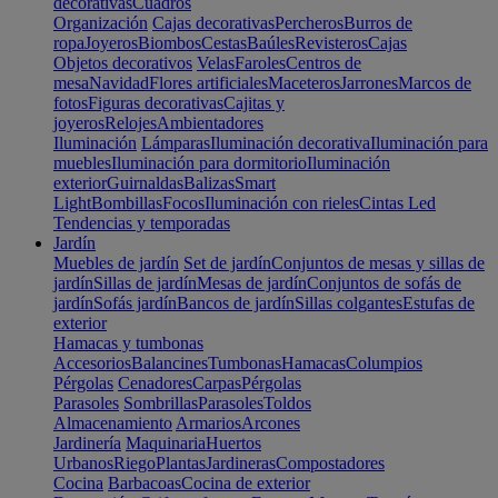
decorativas
Cuadros
Organización
Cajas decorativas
Percheros
Burros de
ropa
Joyeros
Biombos
Cestas
Baúles
Revisteros
Cajas
Objetos decorativos
Velas
Faroles
Centros de
mesa
Navidad
Flores artificiales
Maceteros
Jarrones
Marcos de
fotos
Figuras decorativas
Cajitas y
joyeros
Relojes
Ambientadores
Iluminación
Lámparas
Iluminación decorativa
Iluminación para
muebles
Iluminación para dormitorio
Iluminación
exterior
Guirnaldas
Balizas
Smart
Light
Bombillas
Focos
Iluminación con rieles
Cintas Led
Tendencias y temporadas
Jardín
Muebles de jardín
Set de jardín
Conjuntos de mesas y sillas de
jardín
Sillas de jardín
Mesas de jardín
Conjuntos de sofás de
jardín
Sofás jardín
Bancos de jardín
Sillas colgantes
Estufas de
exterior
Hamacas y tumbonas
Accesorios
Balancines
Tumbonas
Hamacas
Columpios
Pérgolas
Cenadores
Carpas
Pérgolas
Parasoles
Sombrillas
Parasoles
Toldos
Almacenamiento
Armarios
Arcones
Jardinería
Maquinaria
Huertos
Urbanos
Riego
Plantas
Jardineras
Compostadores
Cocina
Barbacoas
Cocina de exterior