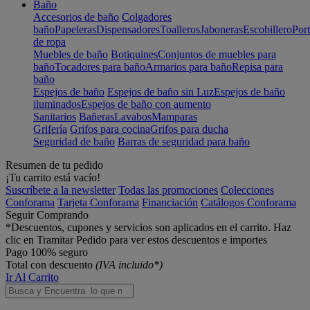
Baño
Accesorios de baño
Colgadores
baño
Papeleras
Dispensadores
Toalleros
Jaboneras
Escobillero
Port
de ropa
Muebles de baño
Botiquines
Conjuntos de muebles para
baño
Tocadores para baño
Armarios para baño
Repisa para
baño
Espejos de baño
Espejos de baño sin Luz
Espejos de baño
iluminados
Espejos de baño con aumento
Sanitarios
Bañeras
Lavabos
Mamparas
Grifería
Grifos para cocina
Grifos para ducha
Seguridad de baño
Barras de seguridad para baño
Resumen de tu pedido
¡Tu carrito está vacío!
Suscríbete a la newsletter
Todas las promociones
Colecciones
Conforama
Tarjeta Conforama
Financiación
Catálogos Conforama
Seguir Comprando
*Descuentos, cupones y servicios son aplicados en el carrito. Haz
clic en Tramitar Pedido para ver estos descuentos e importes
Pago 100% seguro
Total con descuento
(IVA incluido*)
Ir Al Carrito