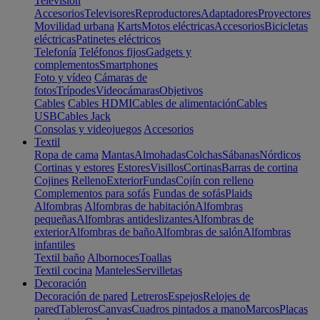
Televisión
Accesorios
Televisores
Reproductores
Adaptadores
Proyectores
Movilidad urbana
Karts
Motos eléctricas
Accesorios
Bicicletas
eléctricas
Patinetes eléctricos
Telefonía
Teléfonos fijos
Gadgets y
complementos
Smartphones
Foto y vídeo
Cámaras de
fotos
Trípodes
Videocámaras
Objetivos
Cables
Cables HDMI
Cables de alimentación
Cables
USB
Cables Jack
Consolas y videojuegos
Accesorios
Textil
Ropa de cama
Mantas
Almohadas
Colchas
Sábanas
Nórdicos
Cortinas y estores
Estores
Visillos
Cortinas
Barras de cortina
Cojines
Relleno
Exterior
Fundas
Cojín con relleno
Complementos para sofás
Fundas de sofás
Plaids
Alfombras
Alfombras de habitación
Alfombras
pequeñas
Alfombras antideslizantes
Alfombras de
exterior
Alfombras de baño
Alfombras de salón
Alfombras
infantiles
Textil baño
Albornoces
Toallas
Textil cocina
Manteles
Servilletas
Decoración
Decoración de pared
Letreros
Espejos
Relojes de
pared
Tableros
Canvas
Cuadros pintados a mano
Marcos
Placas