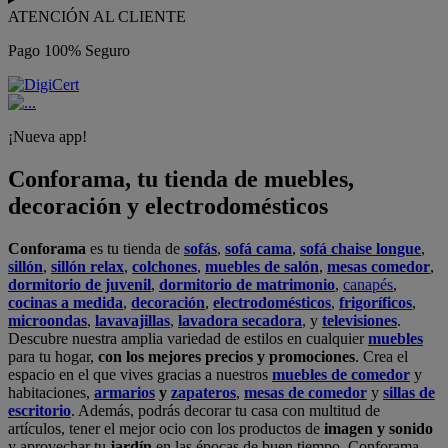
ATENCIÓN AL CLIENTE
Pago 100% Seguro
¡Nueva app!
Conforama, tu tienda de muebles,
decoración y electrodomésticos
Conforama
es tu tienda de
sofás
,
sofá cama
,
sofá chaise longue
,
sillón
,
sillón relax
,
colchones
,
muebles de salón
,
mesas comedor
,
dormitorio de juvenil
,
dormitorio de matrimonio
,
canapés
,
cocinas a medida
,
decoración
,
electrodomésticos
,
frigoríficos
,
microondas
,
lavavajillas
,
lavadora secadora
, y
televisiones
.
Descubre nuestra amplia variedad de estilos en cualquier
muebles
para tu hogar,
con los mejores precios y promociones
. Crea el
espacio en el que vives gracias a nuestros
muebles de comedor
y
habitaciones,
armarios
y
zapateros
,
mesas de comedor
y
sillas de
escritorio
. Además, podrás decorar tu casa con multitud de
artículos, tener el mejor ocio con los productos de
imagen y sonido
y aprovechar tu
jardín
en las épocas de buen tiempo. Conforama