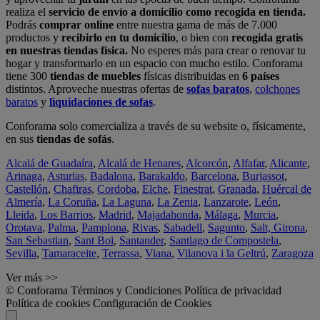
realiza el
servicio de envío a domicilio como recogida en tienda.
Podrás
comprar online
entre nuestra gama de más de 7.000
productos y
recibirlo en tu domicilio
, o bien con
recogida gratis
en nuestras tiendas física.
No esperes más para crear o renovar tu
hogar y transformarlo en un espacio con mucho estilo. Conforama
tiene 300
tiendas de muebles
físicas distribuidas en
6 países
distintos. Aproveche nuestras ofertas de
sofas baratos
,
colchones
baratos
y
liquidaciones de sofas
.
Conforama solo comercializa a través de su website o, físicamente,
en sus
tiendas de sofás
.
Alcalá de Guadaíra
,
Alcalá de Henares
,
Alcorcón
,
Alfafar
,
Alicante
,
Arinaga
,
Asturias
,
Badalona
,
Barakaldo
,
Barcelona
,
Burjassot
,
Castellón
,
Chafiras
,
Cordoba
,
Elche
,
Finestrat
,
Granada
,
Huércal de
Almería
,
La Coruña
,
La Laguna
,
La Zenia
,
Lanzarote
,
León
,
Lleida
,
Los Barrios
,
Madrid
,
Majadahonda
,
Málaga
,
Murcia
,
Orotava
,
Palma
,
Pamplona
,
Rivas
,
Sabadell
,
Sagunto
,
Salt, Girona
,
San Sebastian
,
Sant Boi
,
Santander
,
Santiago de Compostela
,
Sevilla
,
Tamaraceite
,
Terrassa
,
Viana
,
Vilanova i la Geltrú
,
Zaragoza
Ver más >>
© Conforama
Términos y Condiciones
Política de privacidad
Política de cookies
Configuración de Cookies