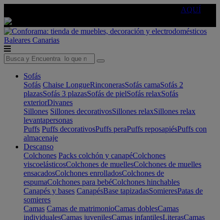
🔵Cambia tu electro con
-10% EXTRA
de descuento ☑️
AQUÍ
Baleares
Canarias
Sofás
Sofás
Chaise Longue
Rinconeras
Sofás cama
Sofás 2
plazas
Sofás 3 plazas
Sofás de piel
Sofás relax
Sofás
exterior
Divanes
Sillones
Sillones decorativos
Sillones relax
Sillones relax
levantapersonas
Puffs
Puffs decorativos
Puffs pera
Puffs reposapiés
Puffs con
almacenaje
Descanso
Colchones
Packs colchón y canapé
Colchones
viscoelásticos
Colchones de muelles
Colchones de muelles
ensacados
Colchones enrollados
Colchones de
espuma
Colchones para bebé
Colchones hinchables
Canapés y bases
Canapés
Base tapizadas
Somieres
Patas de
somieres
Camas
Camas de matrimonio
Camas dobles
Camas
individuales
Camas juveniles
Camas infantiles
Literas
Camas