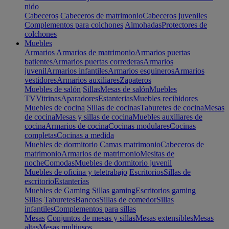
nido
Cabeceros
Cabeceros de matrimonio
Cabeceros juveniles
Complementos para colchones
Almohadas
Protectores de
colchones
Muebles
Armarios
Armarios de matrimonio
Armarios puertas
batientes
Armarios puertas correderas
Armarios
juvenil
Armarios infantiles
Armarios esquineros
Armarios
vestidores
Armarios auxiliares
Zapateros
Muebles de salón
Sillas
Mesas de salón
Muebles
TV
Vitrinas
Aparadores
Estanterias
Muebles recibidores
Muebles de cocina
Sillas de cocinas
Taburetes de cocina
Mesas
de cocina
Mesas y sillas de cocina
Muebles auxiliares de
cocina
Armarios de cocina
Cocinas modulares
Cocinas
completas
Cocinas a medida
Muebles de dormitorio
Camas matrimonio
Cabeceros de
matrimonio
Armarios de matrimonio
Mesitas de
noche
Comodas
Muebles de dormitorio juvenil
Muebles de oficina y teletrabajo
Escritorios
Sillas de
escritorio
Estanterías
Muebles de Gaming
Sillas gaming
Escritorios gaming
Sillas
Taburetes
Bancos
Sillas de comedor
Sillas
infantiles
Complementos para sillas
Mesas
Conjuntos de mesas y sillas
Mesas extensibles
Mesas
altas
Mesas multiusos