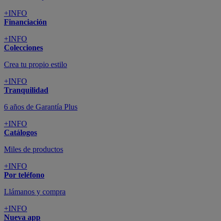
+INFO
Financiación
+INFO
Colecciones
Crea tu propio estilo
+INFO
Tranquilidad
6 años de Garantía Plus
+INFO
Catálogos
Miles de productos
+INFO
Por teléfono
Llámanos y compra
+INFO
Nueva app