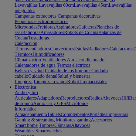
Lavavajillas
Lavavajillas 60cm
Lavavajillas 45cm
Lavavajillas
integrables
Campanas extractoras
Campanas decorativas
Pequeños electrodomésticos
Microondas
Freidoras
Aspiradores
Cafeteras
Planchas de
asar
Batidoras
Amasadores
Robots de Cocina
Balanzas de
Cocina
Tostadoras
Calefacción
Termoventiladores
Convectores
Estufas
Radiadores
Calefactores
D
Térmicos
Humidificadores
Climatización
Ventiladores
Aire acondicionado
Calentadores de agua
Termos eléctricos
Belleza y salud
Cuidado de los hombres
Cuidado
cabello
Cuidado dental
Salud y bienestar
Limpieza
Limpieza a vapor
Robot limpiacristales
Electrónica
Audio y hifi
Auriculares
Adaptadores
Reproductores
Radios
Altavoces
Hifi
Bar
de sonido
Audio car y GPS
Micrófonos
Informática
Almacenamiento
Tablets
Complementos
Portátiles
Impresoras
Gaming & streaming
Monitores gaming
Accesorios
Smart home
Timbres
Cámaras
Altavoces
Wearables
Smartwatches