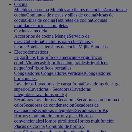
Cocina
Muebles de cocina
Muebles auxiliares de cocina
Armarios de
cocina
Conjuntos de mesas y sillas de cocina
Mesas de
cocina
Sillas de cocina
Taburetes de cocina
Cocinas
modulares
Cocinas completas
Cocinas a medida
Accesorios de cocina
Menaje
Servicio de
mesa
Cubertería
Cuchillos para chef
Vinos y
licores
Botellas
Utensilios de cocina
Vajilla
Bandejas
Electrodomésticos
Frigoríficos
Frigoríficos americanos
Frigoríficos
combi
Vinotecas
Frigoríficos integrables
Frigoríficos
pequeños
Frigoríficos portátiles
Congeladores
Congeladores verticales
Congeladores
horizontales
Lavadoras
Lavadoras de carga frontal
Lavadoras de carga
superior
Lavadoras - Secadoras
Lavadoras
integrables
Lavadoras por kg
Secadoras
Lavadoras - Secadoras
Secadoras con bomba de
calor
Secadoras de condensación
Secadoras de
evacuación
Secadoras integrables
Secadoras por Kg
Hornos
Conjunto de horno y placa
Hornos
convencionales
Hornos pirolíticos
Hornos multifunción
Placas de cocina
Conjunto de horno y
placa
Vitrocerámica
Placas de inducción
Placas de gas