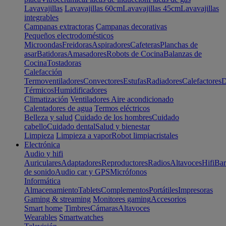
Lavavajillas
Lavavajillas 60cm
Lavavajillas 45cm
Lavavajillas
integrables
Campanas extractoras
Campanas decorativas
Pequeños electrodomésticos
Microondas
Freidoras
Aspiradores
Cafeteras
Planchas de
asar
Batidoras
Amasadores
Robots de Cocina
Balanzas de
Cocina
Tostadoras
Calefacción
Termoventiladores
Convectores
Estufas
Radiadores
Calefactores
D
Térmicos
Humidificadores
Climatización
Ventiladores
Aire acondicionado
Calentadores de agua
Termos eléctricos
Belleza y salud
Cuidado de los hombres
Cuidado
cabello
Cuidado dental
Salud y bienestar
Limpieza
Limpieza a vapor
Robot limpiacristales
Electrónica
Audio y hifi
Auriculares
Adaptadores
Reproductores
Radios
Altavoces
Hifi
Bar
de sonido
Audio car y GPS
Micrófonos
Informática
Almacenamiento
Tablets
Complementos
Portátiles
Impresoras
Gaming & streaming
Monitores gaming
Accesorios
Smart home
Timbres
Cámaras
Altavoces
Wearables
Smartwatches