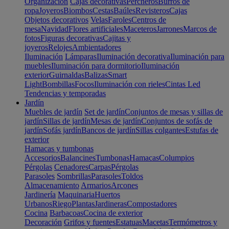
Organización
Cajas decorativas
Percheros
Burros de
ropa
Joyeros
Biombos
Cestas
Baúles
Revisteros
Cajas
Objetos decorativos
Velas
Faroles
Centros de
mesa
Navidad
Flores artificiales
Maceteros
Jarrones
Marcos de
fotos
Figuras decorativas
Cajitas y
joyeros
Relojes
Ambientadores
Iluminación
Lámparas
Iluminación decorativa
Iluminación para
muebles
Iluminación para dormitorio
Iluminación
exterior
Guirnaldas
Balizas
Smart
Light
Bombillas
Focos
Iluminación con rieles
Cintas Led
Tendencias y temporadas
Jardín
Muebles de jardín
Set de jardín
Conjuntos de mesas y sillas de
jardín
Sillas de jardín
Mesas de jardín
Conjuntos de sofás de
jardín
Sofás jardín
Bancos de jardín
Sillas colgantes
Estufas de
exterior
Hamacas y tumbonas
Accesorios
Balancines
Tumbonas
Hamacas
Columpios
Pérgolas
Cenadores
Carpas
Pérgolas
Parasoles
Sombrillas
Parasoles
Toldos
Almacenamiento
Armarios
Arcones
Jardinería
Maquinaria
Huertos
Urbanos
Riego
Plantas
Jardineras
Compostadores
Cocina
Barbacoas
Cocina de exterior
Decoración
Grifos y fuentes
Estatuas
Macetas
Termómetros y