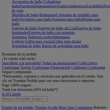
Accesorios de baño
Colgadores
baño
Papeleras
Dispensadores
Toalleros
Jaboneras
Escobillero
Port
de ropa
Muebles de baño
Botiquines
Conjuntos de muebles para
baño
Tocadores para baño
Armarios para baño
Repisa para
baño
Espejos de baño
Espejos de baño sin Luz
Espejos de baño
iluminados
Espejos de baño con aumento
Sanitarios
Bañeras
Lavabos
Mamparas
Grifería
Grifos para cocina
Grifos para ducha
Seguridad de baño
Barras de seguridad para baño
Resumen de tu pedido
¡Tu carrito está vacío!
Suscríbete a la newsletter
Todas las promociones
Colecciones
Conforama
Tarjeta Conforama
Financiación
Catálogos Conforama
Seguir Comprando
*Descuentos, cupones y servicios son aplicados en el carrito. Haz
clic en Tramitar Pedido para ver estos descuentos e importes
Pago 100% seguro
Total con descuento
(IVA incluido*)
Ir Al Carrito
Estado de mi pedido
Tiendas
Ayuda
Blog
App Conforama
Baleares