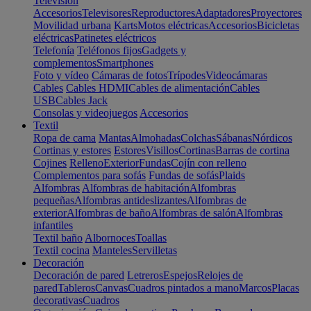
Televisión
Accesorios
Televisores
Reproductores
Adaptadores
Proyectores
Movilidad urbana
Karts
Motos eléctricas
Accesorios
Bicicletas
eléctricas
Patinetes eléctricos
Telefonía
Teléfonos fijos
Gadgets y
complementos
Smartphones
Foto y vídeo
Cámaras de fotos
Trípodes
Videocámaras
Cables
Cables HDMI
Cables de alimentación
Cables
USB
Cables Jack
Consolas y videojuegos
Accesorios
Textil
Ropa de cama
Mantas
Almohadas
Colchas
Sábanas
Nórdicos
Cortinas y estores
Estores
Visillos
Cortinas
Barras de cortina
Cojines
Relleno
Exterior
Fundas
Cojín con relleno
Complementos para sofás
Fundas de sofás
Plaids
Alfombras
Alfombras de habitación
Alfombras
pequeñas
Alfombras antideslizantes
Alfombras de
exterior
Alfombras de baño
Alfombras de salón
Alfombras
infantiles
Textil baño
Albornoces
Toallas
Textil cocina
Manteles
Servilletas
Decoración
Decoración de pared
Letreros
Espejos
Relojes de
pared
Tableros
Canvas
Cuadros pintados a mano
Marcos
Placas
decorativas
Cuadros