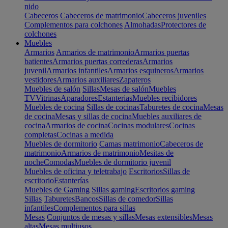
nido
Cabeceros
Cabeceros de matrimonio
Cabeceros juveniles
Complementos para colchones
Almohadas
Protectores de
colchones
Muebles
Armarios
Armarios de matrimonio
Armarios puertas
batientes
Armarios puertas correderas
Armarios
juvenil
Armarios infantiles
Armarios esquineros
Armarios
vestidores
Armarios auxiliares
Zapateros
Muebles de salón
Sillas
Mesas de salón
Muebles
TV
Vitrinas
Aparadores
Estanterias
Muebles recibidores
Muebles de cocina
Sillas de cocinas
Taburetes de cocina
Mesas
de cocina
Mesas y sillas de cocina
Muebles auxiliares de
cocina
Armarios de cocina
Cocinas modulares
Cocinas
completas
Cocinas a medida
Muebles de dormitorio
Camas matrimonio
Cabeceros de
matrimonio
Armarios de matrimonio
Mesitas de
noche
Comodas
Muebles de dormitorio juvenil
Muebles de oficina y teletrabajo
Escritorios
Sillas de
escritorio
Estanterías
Muebles de Gaming
Sillas gaming
Escritorios gaming
Sillas
Taburetes
Bancos
Sillas de comedor
Sillas
infantiles
Complementos para sillas
Mesas
Conjuntos de mesas y sillas
Mesas extensibles
Mesas
altas
Mesas multiusos