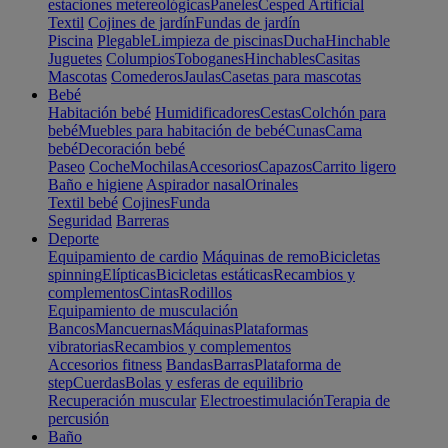
estaciones metereológicas
Paneles
Cesped Artificial
Textil
Cojines de jardín
Fundas de jardín
Piscina
Plegable
Limpieza de piscinas
Ducha
Hinchable
Juguetes
Columpios
Toboganes
Hinchables
Casitas
Mascotas
Comederos
Jaulas
Casetas para mascotas
Bebé
Habitación bebé
Humidificadores
Cestas
Colchón para
bebé
Muebles para habitación de bebé
Cunas
Cama
bebé
Decoración bebé
Paseo
Coche
Mochilas
Accesorios
Capazos
Carrito ligero
Baño e higiene
Aspirador nasal
Orinales
Textil bebé
Cojines
Funda
Seguridad
Barreras
Deporte
Equipamiento de cardio
Máquinas de remo
Bicicletas
spinning
Elípticas
Bicicletas estáticas
Recambios y
complementos
Cintas
Rodillos
Equipamiento de musculación
Bancos
Mancuernas
Máquinas
Plataformas
vibratorias
Recambios y complementos
Accesorios fitness
Bandas
Barras
Plataforma de
step
Cuerdas
Bolas y esferas de equilibrio
Recuperación muscular
Electroestimulación
Terapia de
percusión
Baño