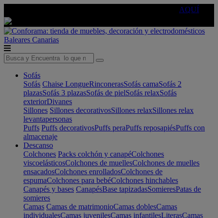
🔵Cambia tu electro con
-10% EXTRA
de descuento ☑️
AQUÍ
Baleares
Canarias
Sofás
Sofás
Chaise Longue
Rinconeras
Sofás cama
Sofás 2
plazas
Sofás 3 plazas
Sofás de piel
Sofás relax
Sofás
exterior
Divanes
Sillones
Sillones decorativos
Sillones relax
Sillones relax
levantapersonas
Puffs
Puffs decorativos
Puffs pera
Puffs reposapiés
Puffs con
almacenaje
Descanso
Colchones
Packs colchón y canapé
Colchones
viscoelásticos
Colchones de muelles
Colchones de muelles
ensacados
Colchones enrollados
Colchones de
espuma
Colchones para bebé
Colchones hinchables
Canapés y bases
Canapés
Base tapizadas
Somieres
Patas de
somieres
Camas
Camas de matrimonio
Camas dobles
Camas
individuales
Camas juveniles
Camas infantiles
Literas
Camas