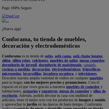
Pago 100% Seguro
¡Nueva app!
Conforama, tu tienda de muebles,
decoración y electrodomésticos
Conforama
es tu tienda de
sofás
,
sofá cama
,
sofá chaise longue
,
sillón
,
sillón relax
,
colchones
,
muebles de salón
,
mesas comedor
,
dormitorio de juvenil
,
dormitorio de matrimonio
,
canapés
,
cocinas a medida
,
decoración
,
electrodomésticos
,
frigoríficos
,
microondas
,
lavavajillas
,
lavadora secadora
, y
televisiones
.
Descubre nuestra amplia variedad de estilos en cualquier
muebles
para tu hogar,
con los mejores precios y promociones
. Crea el
espacio en el que vives gracias a nuestros
muebles de comedor
y
habitaciones,
armarios
y
zapateros
,
mesas de comedor
y
sillas de
escritorio
. Además, podrás decorar tu casa con multitud de
artículos, tener el mejor ocio con los productos de
imagen y sonido
y aprovechar tu
jardín
en las épocas de buen tiempo. Conforama
realiza el
servicio de envío a domicilio como recogida en tienda.