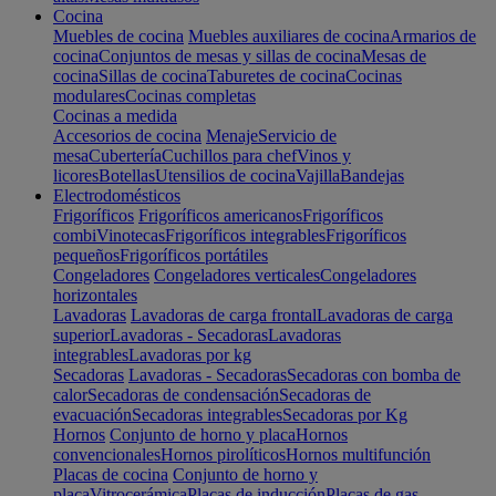
Cocina
Muebles de cocina
Muebles auxiliares de cocina
Armarios de
cocina
Conjuntos de mesas y sillas de cocina
Mesas de
cocina
Sillas de cocina
Taburetes de cocina
Cocinas
modulares
Cocinas completas
Cocinas a medida
Accesorios de cocina
Menaje
Servicio de
mesa
Cubertería
Cuchillos para chef
Vinos y
licores
Botellas
Utensilios de cocina
Vajilla
Bandejas
Electrodomésticos
Frigoríficos
Frigoríficos americanos
Frigoríficos
combi
Vinotecas
Frigoríficos integrables
Frigoríficos
pequeños
Frigoríficos portátiles
Congeladores
Congeladores verticales
Congeladores
horizontales
Lavadoras
Lavadoras de carga frontal
Lavadoras de carga
superior
Lavadoras - Secadoras
Lavadoras
integrables
Lavadoras por kg
Secadoras
Lavadoras - Secadoras
Secadoras con bomba de
calor
Secadoras de condensación
Secadoras de
evacuación
Secadoras integrables
Secadoras por Kg
Hornos
Conjunto de horno y placa
Hornos
convencionales
Hornos pirolíticos
Hornos multifunción
Placas de cocina
Conjunto de horno y
placa
Vitrocerámica
Placas de inducción
Placas de gas