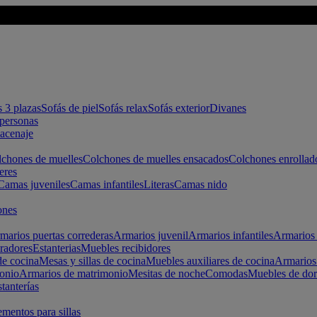
s 3 plazas
Sofás de piel
Sofás relax
Sofás exterior
Divanes
apersonas
macenaje
chones de muelles
Colchones de muelles ensacados
Colchones enrollad
eres
Camas juveniles
Camas infantiles
Literas
Camas nido
ones
marios puertas correderas
Armarios juvenil
Armarios infantiles
Armarios 
radores
Estanterias
Muebles recibidores
e cocina
Mesas y sillas de cocina
Muebles auxiliares de cocina
Armarios
onio
Armarios de matrimonio
Mesitas de noche
Comodas
Muebles de dor
tanterías
entos para sillas