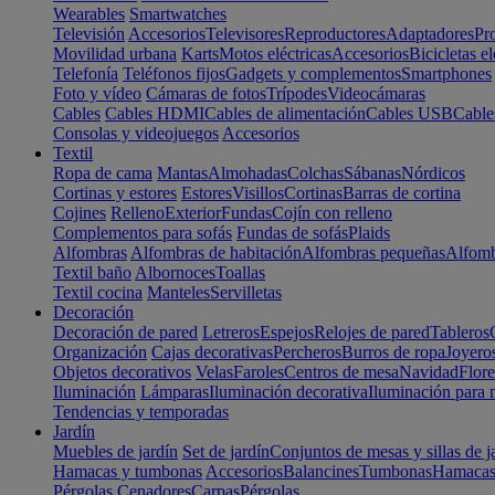
Wearables
Smartwatches
Televisión
Accesorios
Televisores
Reproductores
Adaptadores
Pr
Movilidad urbana
Karts
Motos eléctricas
Accesorios
Bicicletas el
Telefonía
Teléfonos fijos
Gadgets y complementos
Smartphones
Foto y vídeo
Cámaras de fotos
Trípodes
Videocámaras
Cables
Cables HDMI
Cables de alimentación
Cables USB
Cable
Consolas y videojuegos
Accesorios
Textil
Ropa de cama
Mantas
Almohadas
Colchas
Sábanas
Nórdicos
Cortinas y estores
Estores
Visillos
Cortinas
Barras de cortina
Cojines
Relleno
Exterior
Fundas
Cojín con relleno
Complementos para sofás
Fundas de sofás
Plaids
Alfombras
Alfombras de habitación
Alfombras pequeñas
Alfomb
Textil baño
Albornoces
Toallas
Textil cocina
Manteles
Servilletas
Decoración
Decoración de pared
Letreros
Espejos
Relojes de pared
Tableros
Organización
Cajas decorativas
Percheros
Burros de ropa
Joyero
Objetos decorativos
Velas
Faroles
Centros de mesa
Navidad
Flore
Iluminación
Lámparas
Iluminación decorativa
Iluminación para 
Tendencias y temporadas
Jardín
Muebles de jardín
Set de jardín
Conjuntos de mesas y sillas de j
Hamacas y tumbonas
Accesorios
Balancines
Tumbonas
Hamaca
Pérgolas
Cenadores
Carpas
Pérgolas