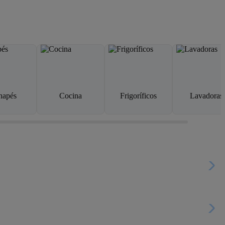
napés
Cocina
Frigoríficos
Lavadoras