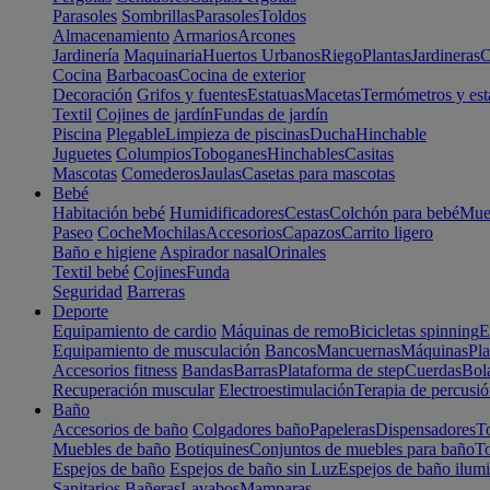
Parasoles
Sombrillas
Parasoles
Toldos
Almacenamiento
Armarios
Arcones
Jardinería
Maquinaria
Huertos Urbanos
Riego
Plantas
Jardineras
C
Cocina
Barbacoas
Cocina de exterior
Decoración
Grifos y fuentes
Estatuas
Macetas
Termómetros y est
Textil
Cojines de jardín
Fundas de jardín
Piscina
Plegable
Limpieza de piscinas
Ducha
Hinchable
Juguetes
Columpios
Toboganes
Hinchables
Casitas
Mascotas
Comederos
Jaulas
Casetas para mascotas
Bebé
Habitación bebé
Humidificadores
Cestas
Colchón para bebé
Mueb
Paseo
Coche
Mochilas
Accesorios
Capazos
Carrito ligero
Baño e higiene
Aspirador nasal
Orinales
Textil bebé
Cojines
Funda
Seguridad
Barreras
Deporte
Equipamiento de cardio
Máquinas de remo
Bicicletas spinning
E
Equipamiento de musculación
Bancos
Mancuernas
Máquinas
Pla
Accesorios fitness
Bandas
Barras
Plataforma de step
Cuerdas
Bola
Recuperación muscular
Electroestimulación
Terapia de percusi
Baño
Accesorios de baño
Colgadores baño
Papeleras
Dispensadores
To
Muebles de baño
Botiquines
Conjuntos de muebles para baño
To
Espejos de baño
Espejos de baño sin Luz
Espejos de baño ilum
Sanitarios
Bañeras
Lavabos
Mamparas