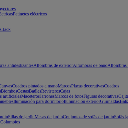
oyectores
éctricas
Patinetes eléctricos
s Jack
ras antideslizantes
Alfombras de exterior
Alfombras de baño
Alfombras 
Canvas
Cuadros pintados a mano
Marcos
Placas decorativas
Cuadros
s
Biombos
Cestas
Baúles
Revisteros
Cajas
s artificiales
Maceteros
Jarrones
Marcos de fotos
Figuras decorativas
Cajit
muebles
Iluminación para dormitorio
Iluminación exterior
Guirnaldas
Bali
ardín
Sillas de jardín
Mesas de jardín
Conjuntos de sofás de jardín
Sofás j
s
Columpios