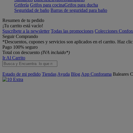
Grifería
Grifos para cocina
Grifos para ducha
Seguridad de baño
Barras de seguridad para baño
Resumen de tu pedido
¡Tu carrito está vacío!
Suscríbete a la newsletter
Todas las promociones
Colecciones Confo
Seguir Comprando
*Descuentos, cupones y servicios son aplicados en el carrito. Haz cli
Pago 100% seguro
Total con descuento
(IVA incluido*)
Ir Al Carrito
Estado de mi pedido
Tiendas
Ayuda
Blog
App Conforama
Baleares
C