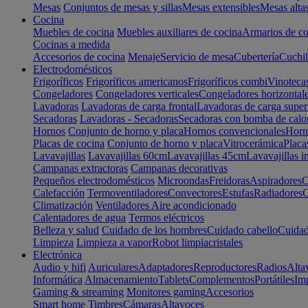
Mesas
Conjuntos de mesas y sillas
Mesas extensibles
Mesas alta
Cocina
Muebles de cocina
Muebles auxiliares de cocina
Armarios de co
Cocinas a medida
Accesorios de cocina
Menaje
Servicio de mesa
Cubertería
Cuchil
Electrodomésticos
Frigoríficos
Frigoríficos americanos
Frigoríficos combi
Vinoteca
Congeladores
Congeladores verticales
Congeladores horizontal
Lavadoras
Lavadoras de carga frontal
Lavadoras de carga super
Secadoras
Lavadoras - Secadoras
Secadoras con bomba de calo
Hornos
Conjunto de horno y placa
Hornos convencionales
Horno
Placas de cocina
Conjunto de horno y placa
Vitrocerámica
Placa
Lavavajillas
Lavavajillas 60cm
Lavavajillas 45cm
Lavavajillas i
Campanas extractoras
Campanas decorativas
Pequeños electrodomésticos
Microondas
Freidoras
Aspiradores
C
Calefacción
Termoventiladores
Convectores
Estufas
Radiadores
C
Climatización
Ventiladores
Aire acondicionado
Calentadores de agua
Termos eléctricos
Belleza y salud
Cuidado de los hombres
Cuidado cabello
Cuidad
Limpieza
Limpieza a vapor
Robot limpiacristales
Electrónica
Audio y hifi
Auriculares
Adaptadores
Reproductores
Radios
Alta
Informática
Almacenamiento
Tablets
Complementos
Portátiles
Im
Gaming & streaming
Monitores gaming
Accesorios
Smart home
Timbres
Cámaras
Altavoces