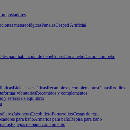
ompostadores
aciones metereológicas
Paneles
Cesped Artificial
les para habitación de bebé
Cunas
Cama bebé
Decoración bebé
lípticas
Bicicletas estáticas
Recambios y complementos
Cintas
Rodillos
taformas vibratorias
Recambios y complementos
s y esferas de equilibrio
ón
alleros
Jaboneras
Escobillero
Portarrollos
Cestas de ropa
cadores para baño
Armarios para baño
Repisa para baño
inados
Espejos de baño con aumento