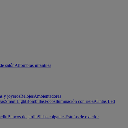
de salón
Alfombras infantiles
as y joyeros
Relojes
Ambientadores
zas
Smart Light
Bombillas
Focos
Iluminación con rieles
Cintas Led
ardín
Bancos de jardín
Sillas colgantes
Estufas de exterior