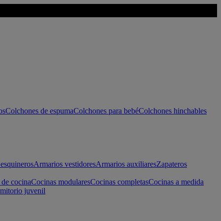
os
Colchones de espuma
Colchones para bebé
Colchones hinchables
esquineros
Armarios vestidores
Armarios auxiliares
Zapateros
 de cocina
Cocinas modulares
Cocinas completas
Cocinas a medida
mitorio juvenil