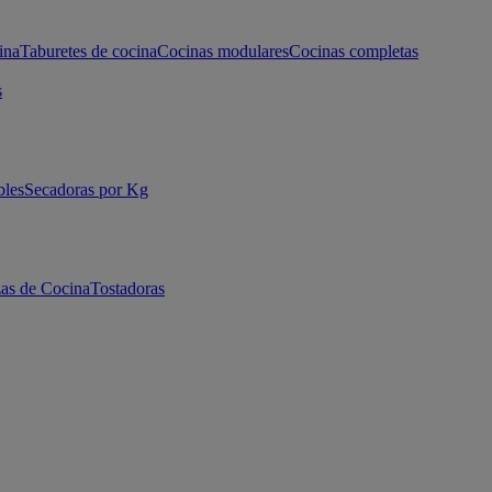
ina
Taburetes de cocina
Cocinas modulares
Cocinas completas
s
bles
Secadoras por Kg
as de Cocina
Tostadoras