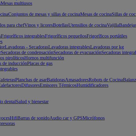
s
Mesas multiusos
cina
Conjuntos de mesas y sillas de cocina
Mesas de cocina
Sillas de coc
los para chef
Vinos y licores
Botellas
Utensilios de cocina
Vajilla
Bandeja
s
Frigoríficos integrables
Frigoríficos pequeños
Frigoríficos portátiles
es
ior
Lavadoras - Secadoras
Lavadoras integrables
Lavadoras por kg
r
Secadoras de condensación
Secadoras de evacuación
Secadoras integra
s pirolíticos
Hornos multifunción
s de inducción
Placas de gas
ntegrables
afeteras
Planchas de asar
Batidoras
Amasadores
Robots de Cocina
Balanz
alefactores
Difusores
Emisores Térmicos
Humidificadores
o dental
Salud y bienestar
voces
Hifi
Barras de sonido
Audio car y GPS
Micrófonos
presoras