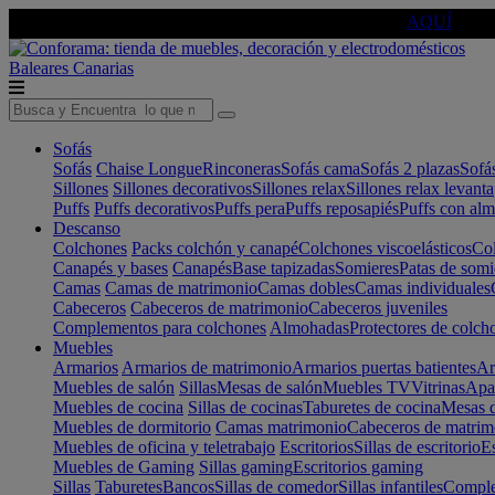
🔵Cambia tu electro con
-10% EXTRA
de descuento ☑️
AQUÍ
Baleares
Canarias
Sofás
Sofás
Chaise Longue
Rinconeras
Sofás cama
Sofás 2 plazas
Sofá
Sillones
Sillones decorativos
Sillones relax
Sillones relax levant
Puffs
Puffs decorativos
Puffs pera
Puffs reposapiés
Puffs con al
Descanso
Colchones
Packs colchón y canapé
Colchones viscoelásticos
Col
Canapés y bases
Canapés
Base tapizadas
Somieres
Patas de somi
Camas
Camas de matrimonio
Camas dobles
Camas individuales
Cabeceros
Cabeceros de matrimonio
Cabeceros juveniles
Complementos para colchones
Almohadas
Protectores de colch
Muebles
Armarios
Armarios de matrimonio
Armarios puertas batientes
Ar
Muebles de salón
Sillas
Mesas de salón
Muebles TV
Vitrinas
Apa
Muebles de cocina
Sillas de cocinas
Taburetes de cocina
Mesas d
Muebles de dormitorio
Camas matrimonio
Cabeceros de matrim
Muebles de oficina y teletrabajo
Escritorios
Sillas de escritorio
Es
Muebles de Gaming
Sillas gaming
Escritorios gaming
Sillas
Taburetes
Bancos
Sillas de comedor
Sillas infantiles
Complem