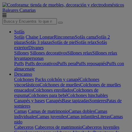
Baleares
Canarias
Sofás
Sofás
Chaise Longue
Rinconeras
Sofás cama
Sofás 2
plazas
Sofás 3 plazas
Sofás de piel
Sofás relax
Sofás
exterior
Divanes
Sillones
Sillones decorativos
Sillones relax
Sillones relax
levantapersonas
Puffs
Puffs decorativos
Puffs pera
Puffs reposapiés
Puffs con
almacenaje
Descanso
Colchones
Packs colchón y canapé
Colchones
viscoelásticos
Colchones de muelles
Colchones de muelles
ensacados
Colchones enrollados
Colchones de
espuma
Colchones para bebé
Colchones hinchables
Canapés y bases
Canapés
Base tapizadas
Somieres
Patas de
somieres
Camas
Camas de matrimonio
Camas dobles
Camas
individuales
Camas juveniles
Camas infantiles
Literas
Camas
nido
Cabeceros
Cabeceros de matrimonio
Cabeceros juveniles