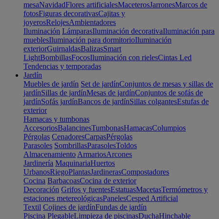
mesa
Navidad
Flores artificiales
Maceteros
Jarrones
Marcos de
fotos
Figuras decorativas
Cajitas y
joyeros
Relojes
Ambientadores
Iluminación
Lámparas
Iluminación decorativa
Iluminación para
muebles
Iluminación para dormitorio
Iluminación
exterior
Guirnaldas
Balizas
Smart
Light
Bombillas
Focos
Iluminación con rieles
Cintas Led
Tendencias y temporadas
Jardín
Muebles de jardín
Set de jardín
Conjuntos de mesas y sillas de
jardín
Sillas de jardín
Mesas de jardín
Conjuntos de sofás de
jardín
Sofás jardín
Bancos de jardín
Sillas colgantes
Estufas de
exterior
Hamacas y tumbonas
Accesorios
Balancines
Tumbonas
Hamacas
Columpios
Pérgolas
Cenadores
Carpas
Pérgolas
Parasoles
Sombrillas
Parasoles
Toldos
Almacenamiento
Armarios
Arcones
Jardinería
Maquinaria
Huertos
Urbanos
Riego
Plantas
Jardineras
Compostadores
Cocina
Barbacoas
Cocina de exterior
Decoración
Grifos y fuentes
Estatuas
Macetas
Termómetros y
estaciones metereológicas
Paneles
Cesped Artificial
Textil
Cojines de jardín
Fundas de jardín
Piscina
Plegable
Limpieza de piscinas
Ducha
Hinchable