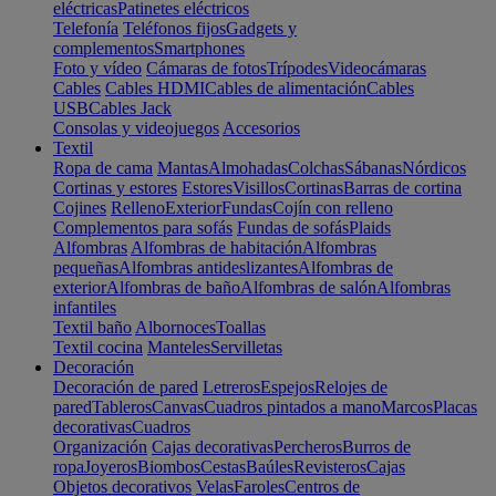
eléctricas
Patinetes eléctricos
Telefonía
Teléfonos fijos
Gadgets y
complementos
Smartphones
Foto y vídeo
Cámaras de fotos
Trípodes
Videocámaras
Cables
Cables HDMI
Cables de alimentación
Cables
USB
Cables Jack
Consolas y videojuegos
Accesorios
Textil
Ropa de cama
Mantas
Almohadas
Colchas
Sábanas
Nórdicos
Cortinas y estores
Estores
Visillos
Cortinas
Barras de cortina
Cojines
Relleno
Exterior
Fundas
Cojín con relleno
Complementos para sofás
Fundas de sofás
Plaids
Alfombras
Alfombras de habitación
Alfombras
pequeñas
Alfombras antideslizantes
Alfombras de
exterior
Alfombras de baño
Alfombras de salón
Alfombras
infantiles
Textil baño
Albornoces
Toallas
Textil cocina
Manteles
Servilletas
Decoración
Decoración de pared
Letreros
Espejos
Relojes de
pared
Tableros
Canvas
Cuadros pintados a mano
Marcos
Placas
decorativas
Cuadros
Organización
Cajas decorativas
Percheros
Burros de
ropa
Joyeros
Biombos
Cestas
Baúles
Revisteros
Cajas
Objetos decorativos
Velas
Faroles
Centros de