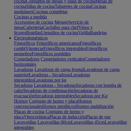
cocina
Conjuntos de mesas y sillas de cocina
Mesas de
cocina
Sillas de cocina
Taburetes de cocina
Cocinas
modulares
Cocinas completas
Cocinas a medida
Accesorios de cocina
Menaje
Servicio de
mesa
Cubertería
Cuchillos para chef
Vinos y
licores
Botellas
Utensilios de cocina
Vajilla
Bandejas
Electrodomésticos
Frigoríficos
Frigoríficos americanos
Frigoríficos
combi
Vinotecas
Frigoríficos integrables
Frigoríficos
pequeños
Frigoríficos portátiles
Congeladores
Congeladores verticales
Congeladores
horizontales
Lavadoras
Lavadoras de carga frontal
Lavadoras de carga
superior
Lavadoras - Secadoras
Lavadoras
integrables
Lavadoras por kg
Secadoras
Lavadoras - Secadoras
Secadoras con bomba de
calor
Secadoras de condensación
Secadoras de
evacuación
Secadoras integrables
Secadoras por Kg
Hornos
Conjunto de horno y placa
Hornos
convencionales
Hornos pirolíticos
Hornos multifunción
Placas de cocina
Conjunto de horno y
placa
Vitrocerámica
Placas de inducción
Placas de gas
Lavavajillas
Lavavajillas 60cm
Lavavajillas 45cm
Lavavajillas
integrables