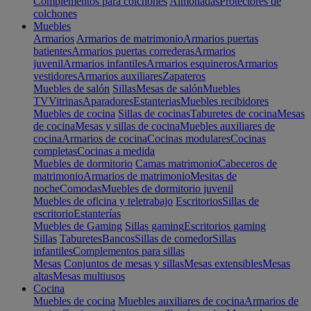
Complementos para colchones
Almohadas
Protectores de
colchones
Muebles
Armarios
Armarios de matrimonio
Armarios puertas
batientes
Armarios puertas correderas
Armarios
juvenil
Armarios infantiles
Armarios esquineros
Armarios
vestidores
Armarios auxiliares
Zapateros
Muebles de salón
Sillas
Mesas de salón
Muebles
TV
Vitrinas
Aparadores
Estanterias
Muebles recibidores
Muebles de cocina
Sillas de cocinas
Taburetes de cocina
Mesas
de cocina
Mesas y sillas de cocina
Muebles auxiliares de
cocina
Armarios de cocina
Cocinas modulares
Cocinas
completas
Cocinas a medida
Muebles de dormitorio
Camas matrimonio
Cabeceros de
matrimonio
Armarios de matrimonio
Mesitas de
noche
Comodas
Muebles de dormitorio juvenil
Muebles de oficina y teletrabajo
Escritorios
Sillas de
escritorio
Estanterías
Muebles de Gaming
Sillas gaming
Escritorios gaming
Sillas
Taburetes
Bancos
Sillas de comedor
Sillas
infantiles
Complementos para sillas
Mesas
Conjuntos de mesas y sillas
Mesas extensibles
Mesas
altas
Mesas multiusos
Cocina
Muebles de cocina
Muebles auxiliares de cocina
Armarios de