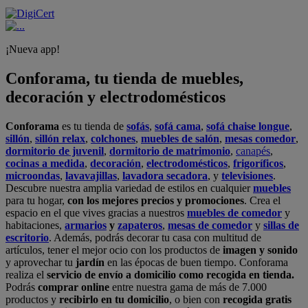
¡Nueva app!
Conforama, tu tienda de muebles,
decoración y electrodomésticos
Conforama
es tu tienda de
sofás
,
sofá cama
,
sofá chaise longue
,
sillón
,
sillón relax
,
colchones
,
muebles de salón
,
mesas comedor
,
dormitorio de juvenil
,
dormitorio de matrimonio
,
canapés
,
cocinas a medida
,
decoración
,
electrodomésticos
,
frigoríficos
,
microondas
,
lavavajillas
,
lavadora secadora
, y
televisiones
.
Descubre nuestra amplia variedad de estilos en cualquier
muebles
para tu hogar,
con los mejores precios y promociones
. Crea el
espacio en el que vives gracias a nuestros
muebles de comedor
y
habitaciones,
armarios
y
zapateros
,
mesas de comedor
y
sillas de
escritorio
. Además, podrás decorar tu casa con multitud de
artículos, tener el mejor ocio con los productos de
imagen y sonido
y aprovechar tu
jardín
en las épocas de buen tiempo. Conforama
realiza el
servicio de envío a domicilio como recogida en tienda.
Podrás
comprar online
entre nuestra gama de más de 7.000
productos y
recibirlo en tu domicilio
, o bien con
recogida gratis