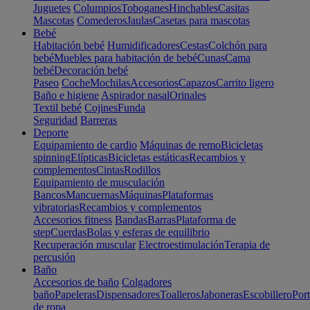
Juguetes
Columpios
Toboganes
Hinchables
Casitas
Mascotas
Comederos
Jaulas
Casetas para mascotas
Bebé
Habitación bebé
Humidificadores
Cestas
Colchón para
bebé
Muebles para habitación de bebé
Cunas
Cama
bebé
Decoración bebé
Paseo
Coche
Mochilas
Accesorios
Capazos
Carrito ligero
Baño e higiene
Aspirador nasal
Orinales
Textil bebé
Cojines
Funda
Seguridad
Barreras
Deporte
Equipamiento de cardio
Máquinas de remo
Bicicletas
spinning
Elípticas
Bicicletas estáticas
Recambios y
complementos
Cintas
Rodillos
Equipamiento de musculación
Bancos
Mancuernas
Máquinas
Plataformas
vibratorias
Recambios y complementos
Accesorios fitness
Bandas
Barras
Plataforma de
step
Cuerdas
Bolas y esferas de equilibrio
Recuperación muscular
Electroestimulación
Terapia de
percusión
Baño
Accesorios de baño
Colgadores
baño
Papeleras
Dispensadores
Toalleros
Jaboneras
Escobillero
Port
de ropa