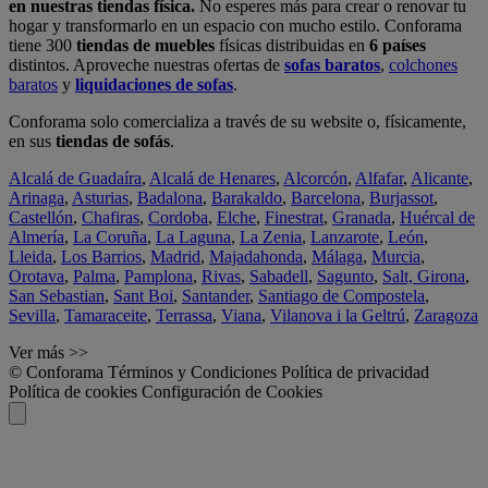
en nuestras tiendas física.
No esperes más para crear o renovar tu
hogar y transformarlo en un espacio con mucho estilo. Conforama
tiene 300
tiendas de muebles
físicas distribuidas en
6 países
distintos. Aproveche nuestras ofertas de
sofas baratos
,
colchones
baratos
y
liquidaciones de sofas
.
Conforama solo comercializa a través de su website o, físicamente,
en sus
tiendas de sofás
.
Alcalá de Guadaíra
,
Alcalá de Henares
,
Alcorcón
,
Alfafar
,
Alicante
,
Arinaga
,
Asturias
,
Badalona
,
Barakaldo
,
Barcelona
,
Burjassot
,
Castellón
,
Chafiras
,
Cordoba
,
Elche
,
Finestrat
,
Granada
,
Huércal de
Almería
,
La Coruña
,
La Laguna
,
La Zenia
,
Lanzarote
,
León
,
Lleida
,
Los Barrios
,
Madrid
,
Majadahonda
,
Málaga
,
Murcia
,
Orotava
,
Palma
,
Pamplona
,
Rivas
,
Sabadell
,
Sagunto
,
Salt, Girona
,
San Sebastian
,
Sant Boi
,
Santander
,
Santiago de Compostela
,
Sevilla
,
Tamaraceite
,
Terrassa
,
Viana
,
Vilanova i la Geltrú
,
Zaragoza
Ver más >>
© Conforama
Términos y Condiciones
Política de privacidad
Política de cookies
Configuración de Cookies