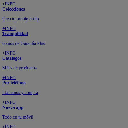
+INFO
Colecciones
Crea tu propio estilo
+INFO
Tranquilidad
6 años de Garantía Plus
+INFO
Catálogos
Miles de productos
+INFO
Por teléfono
Llámanos y compra
+INFO
Nueva app
Todo en tu móvil
+INFO