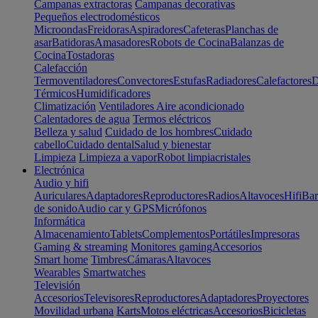
Campanas extractoras
Campanas decorativas
Pequeños electrodomésticos
Microondas
Freidoras
Aspiradores
Cafeteras
Planchas de
asar
Batidoras
Amasadores
Robots de Cocina
Balanzas de
Cocina
Tostadoras
Calefacción
Termoventiladores
Convectores
Estufas
Radiadores
Calefactores
D
Térmicos
Humidificadores
Climatización
Ventiladores
Aire acondicionado
Calentadores de agua
Termos eléctricos
Belleza y salud
Cuidado de los hombres
Cuidado
cabello
Cuidado dental
Salud y bienestar
Limpieza
Limpieza a vapor
Robot limpiacristales
Electrónica
Audio y hifi
Auriculares
Adaptadores
Reproductores
Radios
Altavoces
Hifi
Bar
de sonido
Audio car y GPS
Micrófonos
Informática
Almacenamiento
Tablets
Complementos
Portátiles
Impresoras
Gaming & streaming
Monitores gaming
Accesorios
Smart home
Timbres
Cámaras
Altavoces
Wearables
Smartwatches
Televisión
Accesorios
Televisores
Reproductores
Adaptadores
Proyectores
Movilidad urbana
Karts
Motos eléctricas
Accesorios
Bicicletas