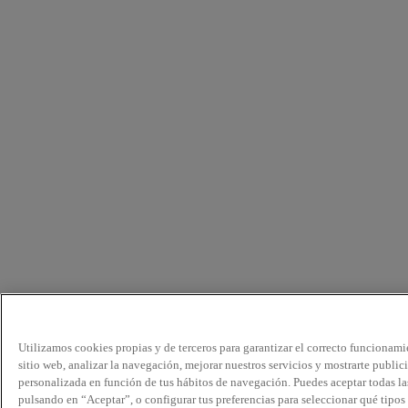
Utilizamos cookies propias y de terceros para garantizar el correcto funcionami
sitio web, analizar la navegación, mejorar nuestros servicios y mostrarte public
personalizada en función de tus hábitos de navegación. Puedes aceptar todas la
pulsando en “Aceptar”, o configurar tus preferencias para seleccionar qué tipos