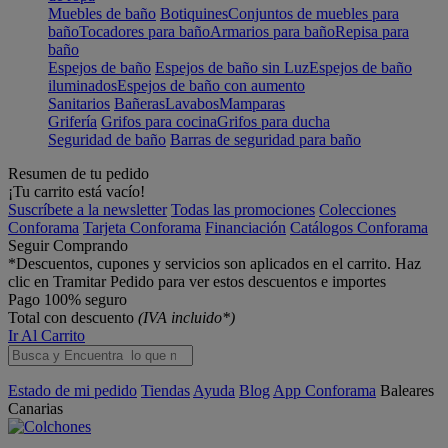
Muebles de baño
Botiquines
Conjuntos de muebles para
baño
Tocadores para baño
Armarios para baño
Repisa para
baño
Espejos de baño
Espejos de baño sin Luz
Espejos de baño
iluminados
Espejos de baño con aumento
Sanitarios
Bañeras
Lavabos
Mamparas
Grifería
Grifos para cocina
Grifos para ducha
Seguridad de baño
Barras de seguridad para baño
Resumen de tu pedido
¡Tu carrito está vacío!
Suscríbete a la newsletter
Todas las promociones
Colecciones
Conforama
Tarjeta Conforama
Financiación
Catálogos Conforama
Seguir Comprando
*Descuentos, cupones y servicios son aplicados en el carrito. Haz
clic en Tramitar Pedido para ver estos descuentos e importes
Pago 100% seguro
Total con descuento
(IVA incluido*)
Ir Al Carrito
Estado de mi pedido
Tiendas
Ayuda
Blog
App Conforama
Baleares
Canarias