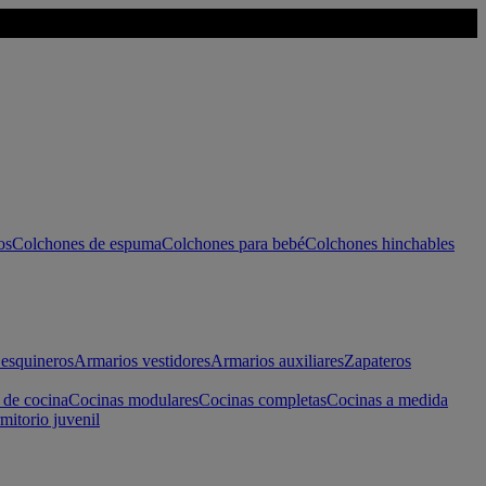
os
Colchones de espuma
Colchones para bebé
Colchones hinchables
esquineros
Armarios vestidores
Armarios auxiliares
Zapateros
 de cocina
Cocinas modulares
Cocinas completas
Cocinas a medida
mitorio juvenil