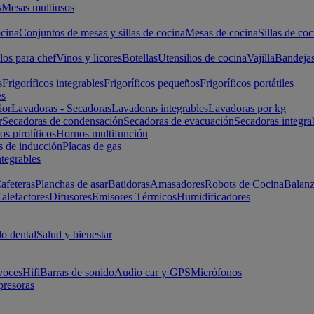
s
Mesas multiusos
cina
Conjuntos de mesas y sillas de cocina
Mesas de cocina
Sillas de coc
los para chef
Vinos y licores
Botellas
Utensilios de cocina
Vajilla
Bandeja
s
Frigoríficos integrables
Frigoríficos pequeños
Frigoríficos portátiles
es
ior
Lavadoras - Secadoras
Lavadoras integrables
Lavadoras por kg
r
Secadoras de condensación
Secadoras de evacuación
Secadoras integra
s pirolíticos
Hornos multifunción
s de inducción
Placas de gas
ntegrables
afeteras
Planchas de asar
Batidoras
Amasadores
Robots de Cocina
Balanz
alefactores
Difusores
Emisores Térmicos
Humidificadores
o dental
Salud y bienestar
voces
Hifi
Barras de sonido
Audio car y GPS
Micrófonos
presoras