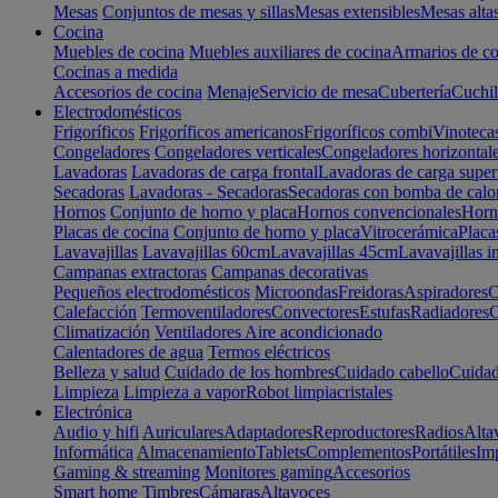
Mesas
Conjuntos de mesas y sillas
Mesas extensibles
Mesas alta
Cocina
Muebles de cocina
Muebles auxiliares de cocina
Armarios de co
Cocinas a medida
Accesorios de cocina
Menaje
Servicio de mesa
Cubertería
Cuchil
Electrodomésticos
Frigoríficos
Frigoríficos americanos
Frigoríficos combi
Vinoteca
Congeladores
Congeladores verticales
Congeladores horizontal
Lavadoras
Lavadoras de carga frontal
Lavadoras de carga super
Secadoras
Lavadoras - Secadoras
Secadoras con bomba de calo
Hornos
Conjunto de horno y placa
Hornos convencionales
Horno
Placas de cocina
Conjunto de horno y placa
Vitrocerámica
Placa
Lavavajillas
Lavavajillas 60cm
Lavavajillas 45cm
Lavavajillas i
Campanas extractoras
Campanas decorativas
Pequeños electrodomésticos
Microondas
Freidoras
Aspiradores
C
Calefacción
Termoventiladores
Convectores
Estufas
Radiadores
C
Climatización
Ventiladores
Aire acondicionado
Calentadores de agua
Termos eléctricos
Belleza y salud
Cuidado de los hombres
Cuidado cabello
Cuidad
Limpieza
Limpieza a vapor
Robot limpiacristales
Electrónica
Audio y hifi
Auriculares
Adaptadores
Reproductores
Radios
Alta
Informática
Almacenamiento
Tablets
Complementos
Portátiles
Im
Gaming & streaming
Monitores gaming
Accesorios
Smart home
Timbres
Cámaras
Altavoces