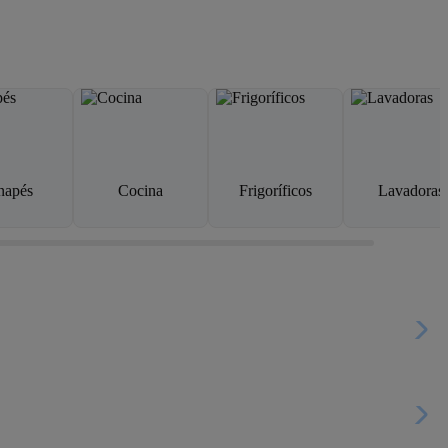
napés
Cocina
Frigoríficos
Lavadoras