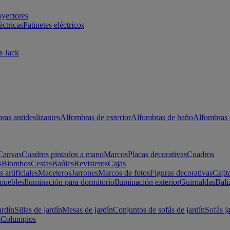
oyectores
éctricas
Patinetes eléctricos
s Jack
ras antideslizantes
Alfombras de exterior
Alfombras de baño
Alfombras 
Canvas
Cuadros pintados a mano
Marcos
Placas decorativas
Cuadros
s
Biombos
Cestas
Baúles
Revisteros
Cajas
s artificiales
Maceteros
Jarrones
Marcos de fotos
Figuras decorativas
Cajit
muebles
Iluminación para dormitorio
Iluminación exterior
Guirnaldas
Bali
ardín
Sillas de jardín
Mesas de jardín
Conjuntos de sofás de jardín
Sofás j
s
Columpios