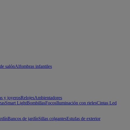
de salón
Alfombras infantiles
as y joyeros
Relojes
Ambientadores
zas
Smart Light
Bombillas
Focos
Iluminación con rieles
Cintas Led
ardín
Bancos de jardín
Sillas colgantes
Estufas de exterior