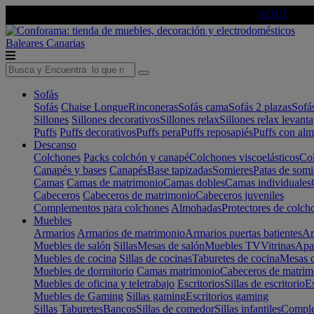
🔵Cambia tu electro con
-10% EXTRA
de descuento ☑️
AQUÍ
Baleares
Canarias
Sofás
Sofás
Chaise Longue
Rinconeras
Sofás cama
Sofás 2 plazas
Sofá
Sillones
Sillones decorativos
Sillones relax
Sillones relax levant
Puffs
Puffs decorativos
Puffs pera
Puffs reposapiés
Puffs con al
Descanso
Colchones
Packs colchón y canapé
Colchones viscoelásticos
Col
Canapés y bases
Canapés
Base tapizadas
Somieres
Patas de somi
Camas
Camas de matrimonio
Camas dobles
Camas individuales
Cabeceros
Cabeceros de matrimonio
Cabeceros juveniles
Complementos para colchones
Almohadas
Protectores de colch
Muebles
Armarios
Armarios de matrimonio
Armarios puertas batientes
Ar
Muebles de salón
Sillas
Mesas de salón
Muebles TV
Vitrinas
Apa
Muebles de cocina
Sillas de cocinas
Taburetes de cocina
Mesas d
Muebles de dormitorio
Camas matrimonio
Cabeceros de matrim
Muebles de oficina y teletrabajo
Escritorios
Sillas de escritorio
Es
Muebles de Gaming
Sillas gaming
Escritorios gaming
Sillas
Taburetes
Bancos
Sillas de comedor
Sillas infantiles
Complem