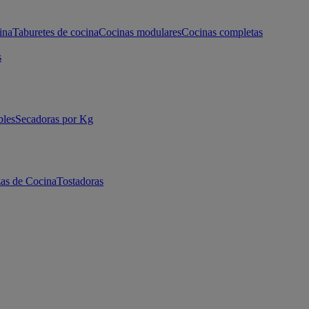
ina
Taburetes de cocina
Cocinas modulares
Cocinas completas
s
bles
Secadoras por Kg
as de Cocina
Tostadoras