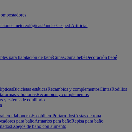
ompostadores
aciones metereológicas
Paneles
Cesped Artificial
les para habitación de bebé
Cunas
Cama bebé
Decoración bebé
lípticas
Bicicletas estáticas
Recambios y complementos
Cintas
Rodillos
taformas vibratorias
Recambios y complementos
s y esferas de equilibrio
ón
alleros
Jaboneras
Escobillero
Portarrollos
Cestas de ropa
cadores para baño
Armarios para baño
Repisa para baño
inados
Espejos de baño con aumento