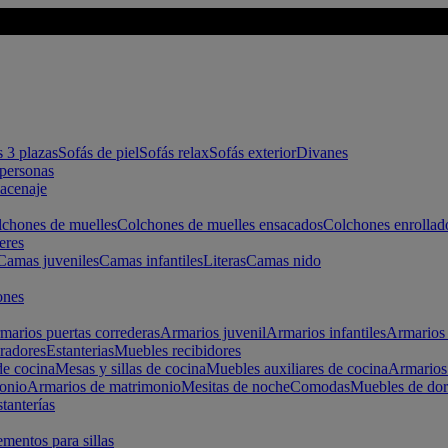
s 3 plazas
Sofás de piel
Sofás relax
Sofás exterior
Divanes
apersonas
macenaje
chones de muelles
Colchones de muelles ensacados
Colchones enrollad
eres
Camas juveniles
Camas infantiles
Literas
Camas nido
ones
marios puertas correderas
Armarios juvenil
Armarios infantiles
Armarios 
radores
Estanterias
Muebles recibidores
e cocina
Mesas y sillas de cocina
Muebles auxiliares de cocina
Armarios
onio
Armarios de matrimonio
Mesitas de noche
Comodas
Muebles de dor
tanterías
entos para sillas