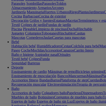
Parasoles
Sombrillas
Parasoles
Toldos
Almacenamiento
Armarios
Arcones
Jardinería
Maquinaria
Huertos Urbanos
Riego
Plantas
Jardineras
C
Cocina
Barbacoas
Cocina de exterior
Decoración
Grifos y fuentes
Estatuas
Macetas
Termómetros y est
Textil
Cojines de jardín
Fundas de jardín
Piscina
Plegable
Limpieza de piscinas
Ducha
Hinchable
Juguetes
Columpios
Toboganes
Hinchables
Casitas
Mascotas
Comederos
Jaulas
Casetas para mascotas
Bebé
Habitación bebé
Humidificadores
Cestas
Colchón para bebé
Mueb
Paseo
Coche
Mochilas
Accesorios
Capazos
Carrito ligero
Baño e higiene
Aspirador nasal
Orinales
Textil bebé
Cojines
Funda
Seguridad
Barreras
Deporte
Equipamiento de cardio
Máquinas de remo
Bicicletas spinning
E
Equipamiento de musculación
Bancos
Mancuernas
Máquinas
Pla
Accesorios fitness
Bandas
Barras
Plataforma de step
Cuerdas
Bola
Recuperación muscular
Electroestimulación
Terapia de percusi
Baño
Accesorios de baño
Colgadores baño
Papeleras
Dispensadores
To
Muebles de baño
Botiquines
Conjuntos de muebles para baño
To
Espejos de baño
Espejos de baño sin Luz
Espejos de baño ilum
Sanitarios
Bañeras
Lavabos
Mamparas