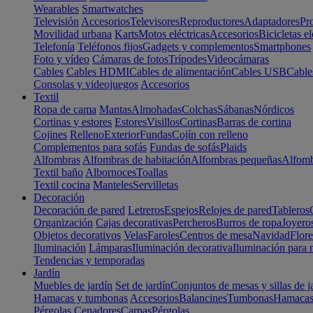
Wearables
Smartwatches
Televisión
Accesorios
Televisores
Reproductores
Adaptadores
Pr
Movilidad urbana
Karts
Motos eléctricas
Accesorios
Bicicletas el
Telefonía
Teléfonos fijos
Gadgets y complementos
Smartphones
Foto y vídeo
Cámaras de fotos
Trípodes
Videocámaras
Cables
Cables HDMI
Cables de alimentación
Cables USB
Cable
Consolas y videojuegos
Accesorios
Textil
Ropa de cama
Mantas
Almohadas
Colchas
Sábanas
Nórdicos
Cortinas y estores
Estores
Visillos
Cortinas
Barras de cortina
Cojines
Relleno
Exterior
Fundas
Cojín con relleno
Complementos para sofás
Fundas de sofás
Plaids
Alfombras
Alfombras de habitación
Alfombras pequeñas
Alfomb
Textil baño
Albornoces
Toallas
Textil cocina
Manteles
Servilletas
Decoración
Decoración de pared
Letreros
Espejos
Relojes de pared
Tableros
Organización
Cajas decorativas
Percheros
Burros de ropa
Joyero
Objetos decorativos
Velas
Faroles
Centros de mesa
Navidad
Flore
Iluminación
Lámparas
Iluminación decorativa
Iluminación para 
Tendencias y temporadas
Jardín
Muebles de jardín
Set de jardín
Conjuntos de mesas y sillas de j
Hamacas y tumbonas
Accesorios
Balancines
Tumbonas
Hamaca
Pérgolas
Cenadores
Carpas
Pérgolas