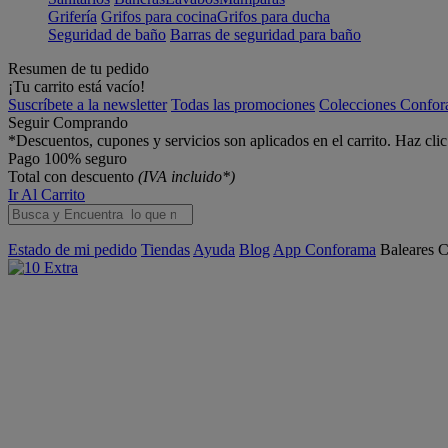
Grifería
Grifos para cocina
Grifos para ducha
Seguridad de baño
Barras de seguridad para baño
Resumen de tu pedido
¡Tu carrito está vacío!
Suscríbete a la newsletter
Todas las promociones
Colecciones Confo
Seguir Comprando
*Descuentos, cupones y servicios son aplicados en el carrito. Haz cli
Pago 100% seguro
Total con descuento
(IVA incluido*)
Ir Al Carrito
Estado de mi pedido
Tiendas
Ayuda
Blog
App Conforama
Baleares
C