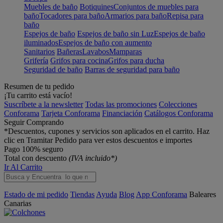
Muebles de baño
Botiquines
Conjuntos de muebles para
baño
Tocadores para baño
Armarios para baño
Repisa para
baño
Espejos de baño
Espejos de baño sin Luz
Espejos de baño
iluminados
Espejos de baño con aumento
Sanitarios
Bañeras
Lavabos
Mamparas
Grifería
Grifos para cocina
Grifos para ducha
Seguridad de baño
Barras de seguridad para baño
Resumen de tu pedido
¡Tu carrito está vacío!
Suscríbete a la newsletter
Todas las promociones
Colecciones
Conforama
Tarjeta Conforama
Financiación
Catálogos Conforama
Seguir Comprando
*Descuentos, cupones y servicios son aplicados en el carrito. Haz
clic en Tramitar Pedido para ver estos descuentos e importes
Pago 100% seguro
Total con descuento
(IVA incluido*)
Ir Al Carrito
Estado de mi pedido
Tiendas
Ayuda
Blog
App Conforama
Baleares
Canarias