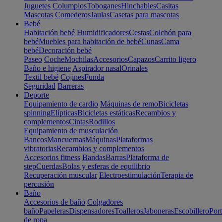
Juguetes
Columpios
Toboganes
Hinchables
Casitas
Mascotas
Comederos
Jaulas
Casetas para mascotas
Bebé
Habitación bebé
Humidificadores
Cestas
Colchón para
bebé
Muebles para habitación de bebé
Cunas
Cama
bebé
Decoración bebé
Paseo
Coche
Mochilas
Accesorios
Capazos
Carrito ligero
Baño e higiene
Aspirador nasal
Orinales
Textil bebé
Cojines
Funda
Seguridad
Barreras
Deporte
Equipamiento de cardio
Máquinas de remo
Bicicletas
spinning
Elípticas
Bicicletas estáticas
Recambios y
complementos
Cintas
Rodillos
Equipamiento de musculación
Bancos
Mancuernas
Máquinas
Plataformas
vibratorias
Recambios y complementos
Accesorios fitness
Bandas
Barras
Plataforma de
step
Cuerdas
Bolas y esferas de equilibrio
Recuperación muscular
Electroestimulación
Terapia de
percusión
Baño
Accesorios de baño
Colgadores
baño
Papeleras
Dispensadores
Toalleros
Jaboneras
Escobillero
Port
de ropa