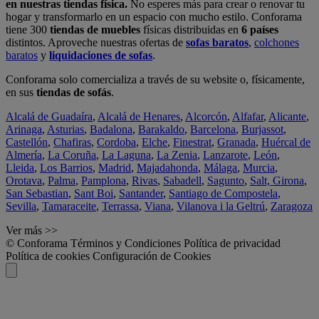
en nuestras tiendas física.
No esperes más para crear o renovar tu
hogar y transformarlo en un espacio con mucho estilo. Conforama
tiene 300
tiendas de muebles
físicas distribuidas en
6 países
distintos. Aproveche nuestras ofertas de
sofas baratos
,
colchones
baratos
y
liquidaciones de sofas
.
Conforama solo comercializa a través de su website o, físicamente,
en sus
tiendas de sofás
.
Alcalá de Guadaíra
,
Alcalá de Henares
,
Alcorcón
,
Alfafar
,
Alicante
,
Arinaga
,
Asturias
,
Badalona
,
Barakaldo
,
Barcelona
,
Burjassot
,
Castellón
,
Chafiras
,
Cordoba
,
Elche
,
Finestrat
,
Granada
,
Huércal de
Almería
,
La Coruña
,
La Laguna
,
La Zenia
,
Lanzarote
,
León
,
Lleida
,
Los Barrios
,
Madrid
,
Majadahonda
,
Málaga
,
Murcia
,
Orotava
,
Palma
,
Pamplona
,
Rivas
,
Sabadell
,
Sagunto
,
Salt, Girona
,
San Sebastian
,
Sant Boi
,
Santander
,
Santiago de Compostela
,
Sevilla
,
Tamaraceite
,
Terrassa
,
Viana
,
Vilanova i la Geltrú
,
Zaragoza
Ver más >>
© Conforama
Términos y Condiciones
Política de privacidad
Política de cookies
Configuración de Cookies