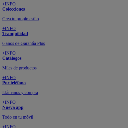
+INFO
Colecciones
Crea tu propio estilo
+INFO
Tranquilidad
6 años de Garantía Plus
+INFO
Catálogos
Miles de productos
+INFO
Por teléfono
Llámanos y compra
+INFO
Nueva app
Todo en tu móvil
+INFO