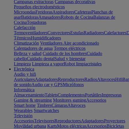
Campanas extractoras
Campanas decorativas
Pequeños electrodomésticos
Microondas
Freidoras
Aspiradores
Cafeteras
Planchas de
asar
Batidoras
Amasadores
Robots de Cocina
Balanzas de
Cocina
Tostadoras
Calefacción
Termoventiladores
Convectores
Estufas
Radiadores
Calefactores
D
Térmicos
Humidificadores
Climatización
Ventiladores
Aire acondicionado
Calentadores de agua
Termos eléctricos
Belleza y salud
Cuidado de los hombres
Cuidado
cabello
Cuidado dental
Salud y bienestar
Limpieza
Limpieza a vapor
Robot limpiacristales
Electrónica
Audio y hifi
Auriculares
Adaptadores
Reproductores
Radios
Altavoces
Hifi
Bar
de sonido
Audio car y GPS
Micrófonos
Informática
Almacenamiento
Tablets
Complementos
Portátiles
Impresoras
Gaming & streaming
Monitores gaming
Accesorios
Smart home
Timbres
Cámaras
Altavoces
Wearables
Smartwatches
Televisión
Accesorios
Televisores
Reproductores
Adaptadores
Proyectores
Movilidad urbana
Karts
Motos eléctricas
Accesorios
Bicicletas