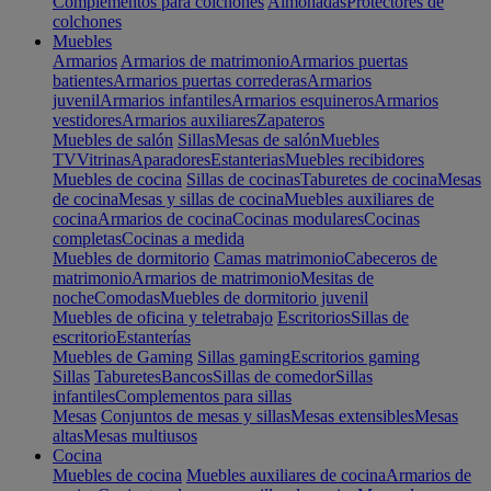
Complementos para colchones
Almohadas
Protectores de
colchones
Muebles
Armarios
Armarios de matrimonio
Armarios puertas
batientes
Armarios puertas correderas
Armarios
juvenil
Armarios infantiles
Armarios esquineros
Armarios
vestidores
Armarios auxiliares
Zapateros
Muebles de salón
Sillas
Mesas de salón
Muebles
TV
Vitrinas
Aparadores
Estanterias
Muebles recibidores
Muebles de cocina
Sillas de cocinas
Taburetes de cocina
Mesas
de cocina
Mesas y sillas de cocina
Muebles auxiliares de
cocina
Armarios de cocina
Cocinas modulares
Cocinas
completas
Cocinas a medida
Muebles de dormitorio
Camas matrimonio
Cabeceros de
matrimonio
Armarios de matrimonio
Mesitas de
noche
Comodas
Muebles de dormitorio juvenil
Muebles de oficina y teletrabajo
Escritorios
Sillas de
escritorio
Estanterías
Muebles de Gaming
Sillas gaming
Escritorios gaming
Sillas
Taburetes
Bancos
Sillas de comedor
Sillas
infantiles
Complementos para sillas
Mesas
Conjuntos de mesas y sillas
Mesas extensibles
Mesas
altas
Mesas multiusos
Cocina
Muebles de cocina
Muebles auxiliares de cocina
Armarios de