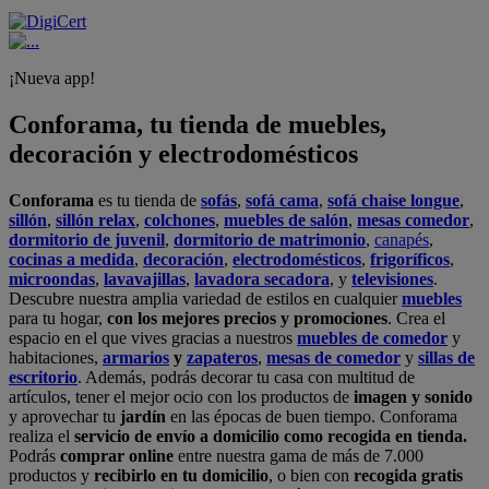
¡Nueva app!
Conforama, tu tienda de muebles,
decoración y electrodomésticos
Conforama
es tu tienda de
sofás
,
sofá cama
,
sofá chaise longue
,
sillón
,
sillón relax
,
colchones
,
muebles de salón
,
mesas comedor
,
dormitorio de juvenil
,
dormitorio de matrimonio
,
canapés
,
cocinas a medida
,
decoración
,
electrodomésticos
,
frigoríficos
,
microondas
,
lavavajillas
,
lavadora secadora
, y
televisiones
.
Descubre nuestra amplia variedad de estilos en cualquier
muebles
para tu hogar,
con los mejores precios y promociones
. Crea el
espacio en el que vives gracias a nuestros
muebles de comedor
y
habitaciones,
armarios
y
zapateros
,
mesas de comedor
y
sillas de
escritorio
. Además, podrás decorar tu casa con multitud de
artículos, tener el mejor ocio con los productos de
imagen y sonido
y aprovechar tu
jardín
en las épocas de buen tiempo. Conforama
realiza el
servicio de envío a domicilio como recogida en tienda.
Podrás
comprar online
entre nuestra gama de más de 7.000
productos y
recibirlo en tu domicilio
, o bien con
recogida gratis