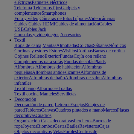
eléctricas
Patinetes eléctricos
Telefonía
Teléfonos fijos
Gadgets y
complementos
Smartphones
Foto y vídeo
Cámaras de fotos
Trípodes
Videocámaras
Cables
Cables HDMI
Cables de alimentación
Cables
USB
Cables Jack
Consolas y videojuegos
Accesorios
Textil
Ropa de cama
Mantas
Almohadas
Colchas
Sábanas
Nórdicos
Cortinas y estores
Estores
Visillos
Cortinas
Barras de cortina
Cojines
Relleno
Exterior
Fundas
Cojín con relleno
Complementos para sofás
Fundas de sofás
Plaids
Alfombras
Alfombras de habitación
Alfombras
pequeñas
Alfombras antideslizantes
Alfombras de
exterior
Alfombras de baño
Alfombras de salón
Alfombras
infantiles
Textil baño
Albornoces
Toallas
Textil cocina
Manteles
Servilletas
Decoración
Decoración de pared
Letreros
Espejos
Relojes de
pared
Tableros
Canvas
Cuadros pintados a mano
Marcos
Placas
decorativas
Cuadros
Organización
Cajas decorativas
Percheros
Burros de
ropa
Joyeros
Biombos
Cestas
Baúles
Revisteros
Cajas
Objetos decorativos
Velas
Faroles
Centros de