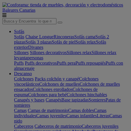
Baleares
Canarias
Sofás
Sofás
Chaise Longue
Rinconeras
Sofás cama
Sofás 2
plazas
Sofás 3 plazas
Sofás de piel
Sofás relax
Sofás
exterior
Divanes
Sillones
Sillones decorativos
Sillones relax
Sillones relax
levantapersonas
Puffs
Puffs decorativos
Puffs pera
Puffs reposapiés
Puffs con
almacenaje
Descanso
Colchones
Packs colchón y canapé
Colchones
viscoelásticos
Colchones de muelles
Colchones de muelles
ensacados
Colchones enrollados
Colchones de
espuma
Colchones para bebé
Colchones hinchables
Canapés y bases
Canapés
Base tapizadas
Somieres
Patas de
somieres
Camas
Camas de matrimonio
Camas dobles
Camas
individuales
Camas juveniles
Camas infantiles
Literas
Camas
nido
Cabeceros
Cabeceros de matrimonio
Cabeceros juveniles