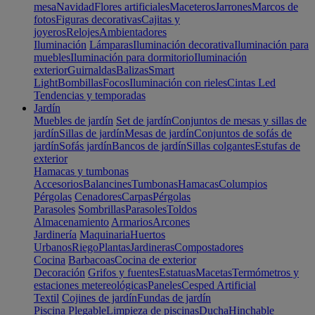
mesa
Navidad
Flores artificiales
Maceteros
Jarrones
Marcos de
fotos
Figuras decorativas
Cajitas y
joyeros
Relojes
Ambientadores
Iluminación
Lámparas
Iluminación decorativa
Iluminación para
muebles
Iluminación para dormitorio
Iluminación
exterior
Guirnaldas
Balizas
Smart
Light
Bombillas
Focos
Iluminación con rieles
Cintas Led
Tendencias y temporadas
Jardín
Muebles de jardín
Set de jardín
Conjuntos de mesas y sillas de
jardín
Sillas de jardín
Mesas de jardín
Conjuntos de sofás de
jardín
Sofás jardín
Bancos de jardín
Sillas colgantes
Estufas de
exterior
Hamacas y tumbonas
Accesorios
Balancines
Tumbonas
Hamacas
Columpios
Pérgolas
Cenadores
Carpas
Pérgolas
Parasoles
Sombrillas
Parasoles
Toldos
Almacenamiento
Armarios
Arcones
Jardinería
Maquinaria
Huertos
Urbanos
Riego
Plantas
Jardineras
Compostadores
Cocina
Barbacoas
Cocina de exterior
Decoración
Grifos y fuentes
Estatuas
Macetas
Termómetros y
estaciones metereológicas
Paneles
Cesped Artificial
Textil
Cojines de jardín
Fundas de jardín
Piscina
Plegable
Limpieza de piscinas
Ducha
Hinchable