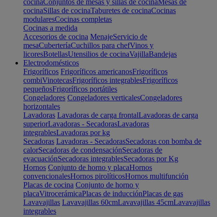
cocina
Conjuntos de mesas y sillas de cocina
Mesas de
cocina
Sillas de cocina
Taburetes de cocina
Cocinas
modulares
Cocinas completas
Cocinas a medida
Accesorios de cocina
Menaje
Servicio de
mesa
Cubertería
Cuchillos para chef
Vinos y
licores
Botellas
Utensilios de cocina
Vajilla
Bandejas
Electrodomésticos
Frigoríficos
Frigoríficos americanos
Frigoríficos
combi
Vinotecas
Frigoríficos integrables
Frigoríficos
pequeños
Frigoríficos portátiles
Congeladores
Congeladores verticales
Congeladores
horizontales
Lavadoras
Lavadoras de carga frontal
Lavadoras de carga
superior
Lavadoras - Secadoras
Lavadoras
integrables
Lavadoras por kg
Secadoras
Lavadoras - Secadoras
Secadoras con bomba de
calor
Secadoras de condensación
Secadoras de
evacuación
Secadoras integrables
Secadoras por Kg
Hornos
Conjunto de horno y placa
Hornos
convencionales
Hornos pirolíticos
Hornos multifunción
Placas de cocina
Conjunto de horno y
placa
Vitrocerámica
Placas de inducción
Placas de gas
Lavavajillas
Lavavajillas 60cm
Lavavajillas 45cm
Lavavajillas
integrables