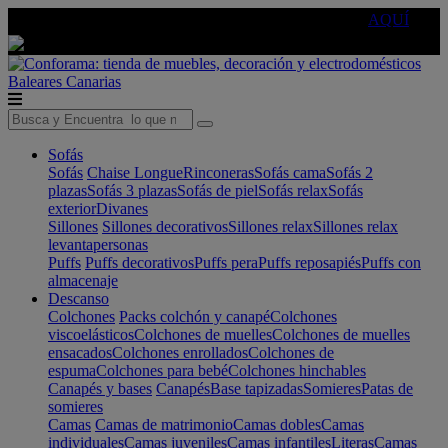
🔵Cambia tu electro con
-10% EXTRA
de descuento ☑️
AQUÍ
Baleares
Canarias
Sofás
Sofás
Chaise Longue
Rinconeras
Sofás cama
Sofás 2
plazas
Sofás 3 plazas
Sofás de piel
Sofás relax
Sofás
exterior
Divanes
Sillones
Sillones decorativos
Sillones relax
Sillones relax
levantapersonas
Puffs
Puffs decorativos
Puffs pera
Puffs reposapiés
Puffs con
almacenaje
Descanso
Colchones
Packs colchón y canapé
Colchones
viscoelásticos
Colchones de muelles
Colchones de muelles
ensacados
Colchones enrollados
Colchones de
espuma
Colchones para bebé
Colchones hinchables
Canapés y bases
Canapés
Base tapizadas
Somieres
Patas de
somieres
Camas
Camas de matrimonio
Camas dobles
Camas
individuales
Camas juveniles
Camas infantiles
Literas
Camas