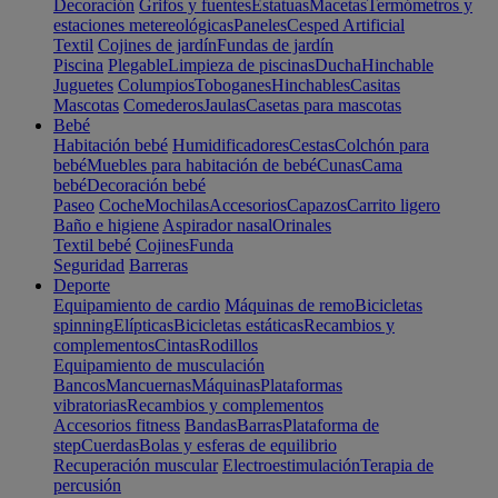
Decoración
Grifos y fuentes
Estatuas
Macetas
Termómetros y
estaciones metereológicas
Paneles
Cesped Artificial
Textil
Cojines de jardín
Fundas de jardín
Piscina
Plegable
Limpieza de piscinas
Ducha
Hinchable
Juguetes
Columpios
Toboganes
Hinchables
Casitas
Mascotas
Comederos
Jaulas
Casetas para mascotas
Bebé
Habitación bebé
Humidificadores
Cestas
Colchón para
bebé
Muebles para habitación de bebé
Cunas
Cama
bebé
Decoración bebé
Paseo
Coche
Mochilas
Accesorios
Capazos
Carrito ligero
Baño e higiene
Aspirador nasal
Orinales
Textil bebé
Cojines
Funda
Seguridad
Barreras
Deporte
Equipamiento de cardio
Máquinas de remo
Bicicletas
spinning
Elípticas
Bicicletas estáticas
Recambios y
complementos
Cintas
Rodillos
Equipamiento de musculación
Bancos
Mancuernas
Máquinas
Plataformas
vibratorias
Recambios y complementos
Accesorios fitness
Bandas
Barras
Plataforma de
step
Cuerdas
Bolas y esferas de equilibrio
Recuperación muscular
Electroestimulación
Terapia de
percusión