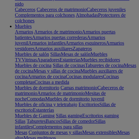
nido
Cabeceros
Cabeceros de matrimonio
Cabeceros juveniles
Complementos para colchones
Almohadas
Protectores de
colchones
Muebles
Armarios
Armarios de matrimonio
Armarios puertas
batientes
Armarios puertas correderas
Armarios
juvenil
Armarios infantiles
Armarios esquineros
Armarios
vestidores
Armarios auxiliares
Zapateros
Muebles de salón
Sillas
Mesas de salón
Muebles
TV
Vitrinas
Aparadores
Estanterias
Muebles recibidores
Muebles de cocina
Sillas de cocinas
Taburetes de cocina
Mesas
de cocina
Mesas y sillas de cocina
Muebles auxiliares de
cocina
Armarios de cocina
Cocinas modulares
Cocinas
completas
Cocinas a medida
Muebles de dormitorio
Camas matrimonio
Cabeceros de
matrimonio
Armarios de matrimonio
Mesitas de
noche
Comodas
Muebles de dormitorio juvenil
Muebles de oficina y teletrabajo
Escritorios
Sillas de
escritorio
Estanterías
Muebles de Gaming
Sillas gaming
Escritorios gaming
Sillas
Taburetes
Bancos
Sillas de comedor
Sillas
infantiles
Complementos para sillas
Mesas
Conjuntos de mesas y sillas
Mesas extensibles
Mesas
altas
Mesas multiusos