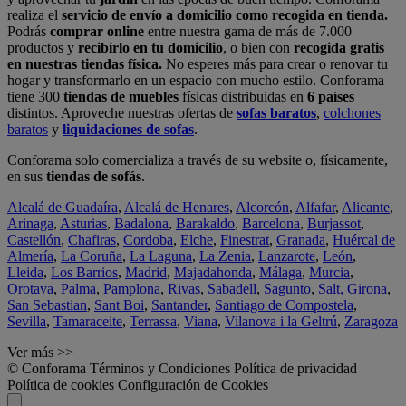
realiza el
servicio de envío a domicilio como recogida en tienda.
Podrás
comprar online
entre nuestra gama de más de 7.000
productos y
recibirlo en tu domicilio
, o bien con
recogida gratis
en nuestras tiendas física.
No esperes más para crear o renovar tu
hogar y transformarlo en un espacio con mucho estilo. Conforama
tiene 300
tiendas de muebles
físicas distribuidas en
6 países
distintos. Aproveche nuestras ofertas de
sofas baratos
,
colchones
baratos
y
liquidaciones de sofas
.
Conforama solo comercializa a través de su website o, físicamente,
en sus
tiendas de sofás
.
Alcalá de Guadaíra
,
Alcalá de Henares
,
Alcorcón
,
Alfafar
,
Alicante
,
Arinaga
,
Asturias
,
Badalona
,
Barakaldo
,
Barcelona
,
Burjassot
,
Castellón
,
Chafiras
,
Cordoba
,
Elche
,
Finestrat
,
Granada
,
Huércal de
Almería
,
La Coruña
,
La Laguna
,
La Zenia
,
Lanzarote
,
León
,
Lleida
,
Los Barrios
,
Madrid
,
Majadahonda
,
Málaga
,
Murcia
,
Orotava
,
Palma
,
Pamplona
,
Rivas
,
Sabadell
,
Sagunto
,
Salt, Girona
,
San Sebastian
,
Sant Boi
,
Santander
,
Santiago de Compostela
,
Sevilla
,
Tamaraceite
,
Terrassa
,
Viana
,
Vilanova i la Geltrú
,
Zaragoza
Ver más >>
© Conforama
Términos y Condiciones
Política de privacidad
Política de cookies
Configuración de Cookies