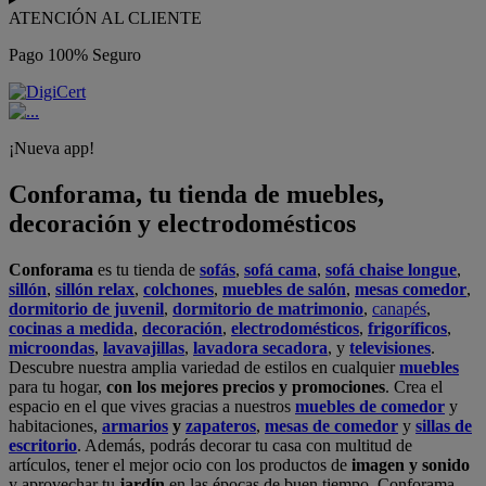
ATENCIÓN AL CLIENTE
Pago 100% Seguro
¡Nueva app!
Conforama, tu tienda de muebles,
decoración y electrodomésticos
Conforama
es tu tienda de
sofás
,
sofá cama
,
sofá chaise longue
,
sillón
,
sillón relax
,
colchones
,
muebles de salón
,
mesas comedor
,
dormitorio de juvenil
,
dormitorio de matrimonio
,
canapés
,
cocinas a medida
,
decoración
,
electrodomésticos
,
frigoríficos
,
microondas
,
lavavajillas
,
lavadora secadora
, y
televisiones
.
Descubre nuestra amplia variedad de estilos en cualquier
muebles
para tu hogar,
con los mejores precios y promociones
. Crea el
espacio en el que vives gracias a nuestros
muebles de comedor
y
habitaciones,
armarios
y
zapateros
,
mesas de comedor
y
sillas de
escritorio
. Además, podrás decorar tu casa con multitud de
artículos, tener el mejor ocio con los productos de
imagen y sonido
y aprovechar tu
jardín
en las épocas de buen tiempo. Conforama