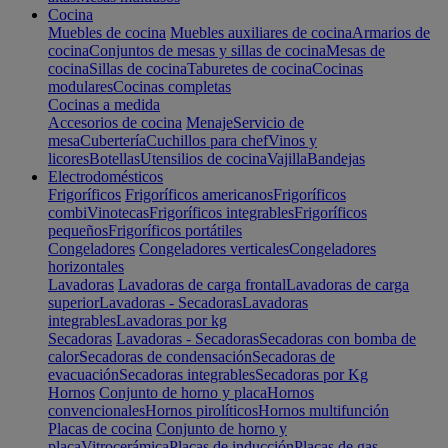
Cocina
Muebles de cocina
Muebles auxiliares de cocina
Armarios de
cocina
Conjuntos de mesas y sillas de cocina
Mesas de
cocina
Sillas de cocina
Taburetes de cocina
Cocinas
modulares
Cocinas completas
Cocinas a medida
Accesorios de cocina
Menaje
Servicio de
mesa
Cubertería
Cuchillos para chef
Vinos y
licores
Botellas
Utensilios de cocina
Vajilla
Bandejas
Electrodomésticos
Frigoríficos
Frigoríficos americanos
Frigoríficos
combi
Vinotecas
Frigoríficos integrables
Frigoríficos
pequeños
Frigoríficos portátiles
Congeladores
Congeladores verticales
Congeladores
horizontales
Lavadoras
Lavadoras de carga frontal
Lavadoras de carga
superior
Lavadoras - Secadoras
Lavadoras
integrables
Lavadoras por kg
Secadoras
Lavadoras - Secadoras
Secadoras con bomba de
calor
Secadoras de condensación
Secadoras de
evacuación
Secadoras integrables
Secadoras por Kg
Hornos
Conjunto de horno y placa
Hornos
convencionales
Hornos pirolíticos
Hornos multifunción
Placas de cocina
Conjunto de horno y
placa
Vitrocerámica
Placas de inducción
Placas de gas