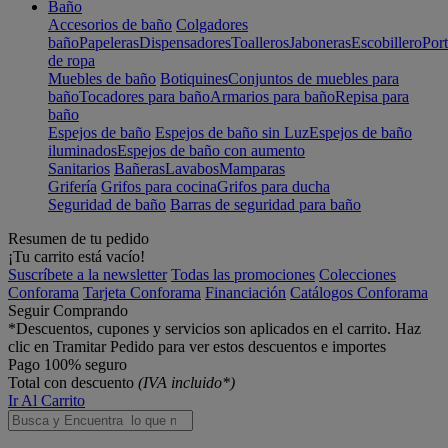
Baño
Accesorios de baño
Colgadores
baño
Papeleras
Dispensadores
Toalleros
Jaboneras
Escobillero
Port
de ropa
Muebles de baño
Botiquines
Conjuntos de muebles para
baño
Tocadores para baño
Armarios para baño
Repisa para
baño
Espejos de baño
Espejos de baño sin Luz
Espejos de baño
iluminados
Espejos de baño con aumento
Sanitarios
Bañeras
Lavabos
Mamparas
Grifería
Grifos para cocina
Grifos para ducha
Seguridad de baño
Barras de seguridad para baño
Resumen de tu pedido
¡Tu carrito está vacío!
Suscríbete a la newsletter
Todas las promociones
Colecciones
Conforama
Tarjeta Conforama
Financiación
Catálogos Conforama
Seguir Comprando
*Descuentos, cupones y servicios son aplicados en el carrito. Haz
clic en Tramitar Pedido para ver estos descuentos e importes
Pago 100% seguro
Total con descuento
(IVA incluido*)
Ir Al Carrito