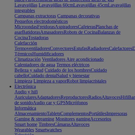
Lavavajillas
Lavavajillas 60cm
Lavavajillas 45cm
Lavavajillas
integrables
Campanas extractoras
Campanas decorativas
Pequeños electrodomésticos
Microondas
Freidoras
Aspiradores
Cafeteras
Planchas de
asar
Batidoras
Amasadores
Robots de Cocina
Balanzas de
Cocina
Tostadoras
Calefacción
Termoventiladores
Convectores
Estufas
Radiadores
Calefactores
D
Térmicos
Humidificadores
Climatización
Ventiladores
Aire acondicionado
Calentadores de agua
Termos eléctricos
Belleza y salud
Cuidado de los hombres
Cuidado
cabello
Cuidado dental
Salud y bienestar
Limpieza
Limpieza a vapor
Robot limpiacristales
Electrónica
Audio y hifi
Auriculares
Adaptadores
Reproductores
Radios
Altavoces
Hifi
Bar
de sonido
Audio car y GPS
Micrófonos
Informática
Almacenamiento
Tablets
Complementos
Portátiles
Impresoras
Gaming & streaming
Monitores gaming
Accesorios
Smart home
Timbres
Cámaras
Altavoces
Wearables
Smartwatches