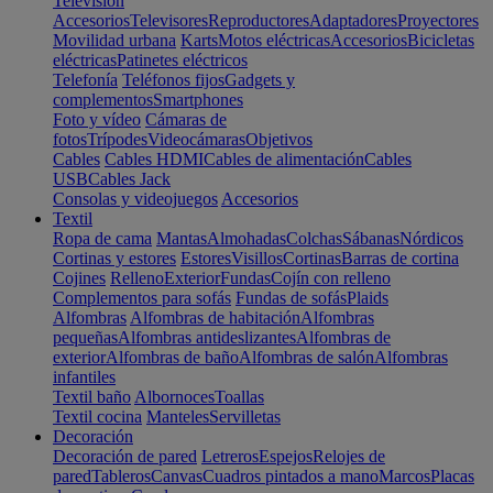
Televisión
Accesorios
Televisores
Reproductores
Adaptadores
Proyectores
Movilidad urbana
Karts
Motos eléctricas
Accesorios
Bicicletas
eléctricas
Patinetes eléctricos
Telefonía
Teléfonos fijos
Gadgets y
complementos
Smartphones
Foto y vídeo
Cámaras de
fotos
Trípodes
Videocámaras
Objetivos
Cables
Cables HDMI
Cables de alimentación
Cables
USB
Cables Jack
Consolas y videojuegos
Accesorios
Textil
Ropa de cama
Mantas
Almohadas
Colchas
Sábanas
Nórdicos
Cortinas y estores
Estores
Visillos
Cortinas
Barras de cortina
Cojines
Relleno
Exterior
Fundas
Cojín con relleno
Complementos para sofás
Fundas de sofás
Plaids
Alfombras
Alfombras de habitación
Alfombras
pequeñas
Alfombras antideslizantes
Alfombras de
exterior
Alfombras de baño
Alfombras de salón
Alfombras
infantiles
Textil baño
Albornoces
Toallas
Textil cocina
Manteles
Servilletas
Decoración
Decoración de pared
Letreros
Espejos
Relojes de
pared
Tableros
Canvas
Cuadros pintados a mano
Marcos
Placas