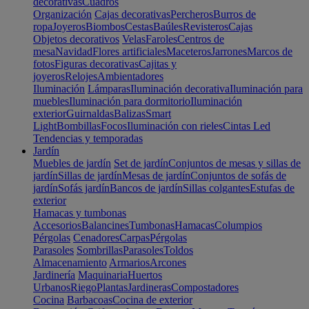
decorativas
Cuadros
Organización
Cajas decorativas
Percheros
Burros de
ropa
Joyeros
Biombos
Cestas
Baúles
Revisteros
Cajas
Objetos decorativos
Velas
Faroles
Centros de
mesa
Navidad
Flores artificiales
Maceteros
Jarrones
Marcos de
fotos
Figuras decorativas
Cajitas y
joyeros
Relojes
Ambientadores
Iluminación
Lámparas
Iluminación decorativa
Iluminación para
muebles
Iluminación para dormitorio
Iluminación
exterior
Guirnaldas
Balizas
Smart
Light
Bombillas
Focos
Iluminación con rieles
Cintas Led
Tendencias y temporadas
Jardín
Muebles de jardín
Set de jardín
Conjuntos de mesas y sillas de
jardín
Sillas de jardín
Mesas de jardín
Conjuntos de sofás de
jardín
Sofás jardín
Bancos de jardín
Sillas colgantes
Estufas de
exterior
Hamacas y tumbonas
Accesorios
Balancines
Tumbonas
Hamacas
Columpios
Pérgolas
Cenadores
Carpas
Pérgolas
Parasoles
Sombrillas
Parasoles
Toldos
Almacenamiento
Armarios
Arcones
Jardinería
Maquinaria
Huertos
Urbanos
Riego
Plantas
Jardineras
Compostadores
Cocina
Barbacoas
Cocina de exterior