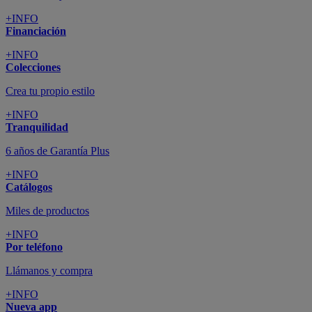
+INFO
Financiación
+INFO
Colecciones
Crea tu propio estilo
+INFO
Tranquilidad
6 años de Garantía Plus
+INFO
Catálogos
Miles de productos
+INFO
Por teléfono
Llámanos y compra
+INFO
Nueva app