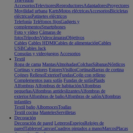
Televisión
Accesorios
Televisores
Reproductores
Adaptadores
Proyectores
Movilidad urbana
Karts
Motos eléctricas
Accesorios
Bicicletas
eléctricas
Patinetes eléctricos
Telefonía
Teléfonos fijos
Gadgets y
complementos
Smartphones
Foto y vídeo
Cámaras de
fotos
Trípodes
Videocámaras
Objetivos
Cables
Cables HDMI
Cables de alimentación
Cables
USB
Cables Jack
Consolas y videojuegos
Accesorios
Textil
Ropa de cama
Mantas
Almohadas
Colchas
Sábanas
Nórdicos
Cortinas y estores
Estores
Visillos
Cortinas
Barras de cortina
Cojines
Relleno
Exterior
Fundas
Cojín con relleno
Complementos para sofás
Fundas de sofás
Plaids
Alfombras
Alfombras de habitación
Alfombras
pequeñas
Alfombras antideslizantes
Alfombras de
exterior
Alfombras de baño
Alfombras de salón
Alfombras
infantiles
Textil baño
Albornoces
Toallas
Textil cocina
Manteles
Servilletas
Decoración
Decoración de pared
Letreros
Espejos
Relojes de
pared
Tableros
Canvas
Cuadros pintados a mano
Marcos
Placas