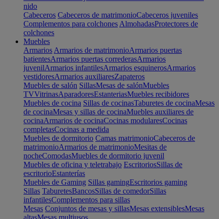
nido
Cabeceros
Cabeceros de matrimonio
Cabeceros juveniles
Complementos para colchones
Almohadas
Protectores de
colchones
Muebles
Armarios
Armarios de matrimonio
Armarios puertas
batientes
Armarios puertas correderas
Armarios
juvenil
Armarios infantiles
Armarios esquineros
Armarios
vestidores
Armarios auxiliares
Zapateros
Muebles de salón
Sillas
Mesas de salón
Muebles
TV
Vitrinas
Aparadores
Estanterias
Muebles recibidores
Muebles de cocina
Sillas de cocinas
Taburetes de cocina
Mesas
de cocina
Mesas y sillas de cocina
Muebles auxiliares de
cocina
Armarios de cocina
Cocinas modulares
Cocinas
completas
Cocinas a medida
Muebles de dormitorio
Camas matrimonio
Cabeceros de
matrimonio
Armarios de matrimonio
Mesitas de
noche
Comodas
Muebles de dormitorio juvenil
Muebles de oficina y teletrabajo
Escritorios
Sillas de
escritorio
Estanterías
Muebles de Gaming
Sillas gaming
Escritorios gaming
Sillas
Taburetes
Bancos
Sillas de comedor
Sillas
infantiles
Complementos para sillas
Mesas
Conjuntos de mesas y sillas
Mesas extensibles
Mesas
altas
Mesas multiusos