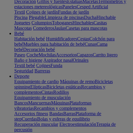
Decoración
Grifos y fuentes
Estatuas
Macetas
Termómetros y
estaciones metereológicas
Paneles
Cesped Artificial
Textil
Cojines de jardín
Fundas de jardín
Piscina
Plegable
Limpieza de piscinas
Ducha
Hinchable
Juguetes
Columpios
Toboganes
Hinchables
Casitas
Mascotas
Comederos
Jaulas
Casetas para mascotas
Bebé
Habitación bebé
Humidificadores
Cestas
Colchón para
bebé
Muebles para habitación de bebé
Cunas
Cama
bebé
Decoración bebé
Paseo
Coche
Mochilas
Accesorios
Capazos
Carrito ligero
Baño e higiene
Aspirador nasal
Orinales
Textil bebé
Cojines
Funda
Seguridad
Barreras
Deporte
Equipamiento de cardio
Máquinas de remo
Bicicletas
spinning
Elípticas
Bicicletas estáticas
Recambios y
complementos
Cintas
Rodillos
Equipamiento de musculación
Bancos
Mancuernas
Máquinas
Plataformas
vibratorias
Recambios y complementos
Accesorios fitness
Bandas
Barras
Plataforma de
step
Cuerdas
Bolas y esferas de equilibrio
Recuperación muscular
Electroestimulación
Terapia de
percusión