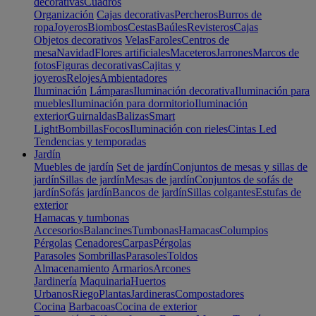
decorativas
Cuadros
Organización
Cajas decorativas
Percheros
Burros de
ropa
Joyeros
Biombos
Cestas
Baúles
Revisteros
Cajas
Objetos decorativos
Velas
Faroles
Centros de
mesa
Navidad
Flores artificiales
Maceteros
Jarrones
Marcos de
fotos
Figuras decorativas
Cajitas y
joyeros
Relojes
Ambientadores
Iluminación
Lámparas
Iluminación decorativa
Iluminación para
muebles
Iluminación para dormitorio
Iluminación
exterior
Guirnaldas
Balizas
Smart
Light
Bombillas
Focos
Iluminación con rieles
Cintas Led
Tendencias y temporadas
Jardín
Muebles de jardín
Set de jardín
Conjuntos de mesas y sillas de
jardín
Sillas de jardín
Mesas de jardín
Conjuntos de sofás de
jardín
Sofás jardín
Bancos de jardín
Sillas colgantes
Estufas de
exterior
Hamacas y tumbonas
Accesorios
Balancines
Tumbonas
Hamacas
Columpios
Pérgolas
Cenadores
Carpas
Pérgolas
Parasoles
Sombrillas
Parasoles
Toldos
Almacenamiento
Armarios
Arcones
Jardinería
Maquinaria
Huertos
Urbanos
Riego
Plantas
Jardineras
Compostadores
Cocina
Barbacoas
Cocina de exterior