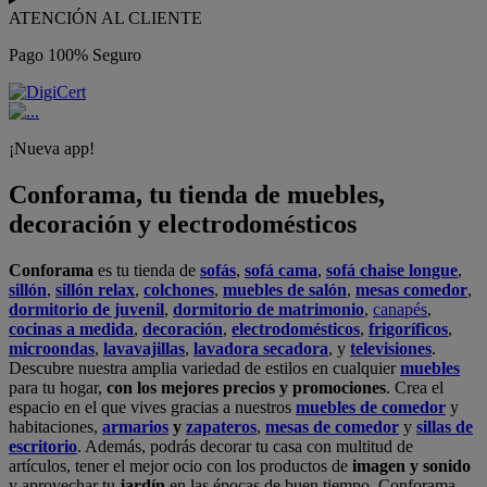
ATENCIÓN AL CLIENTE
Pago 100% Seguro
¡Nueva app!
Conforama, tu tienda de muebles,
decoración y electrodomésticos
Conforama
es tu tienda de
sofás
,
sofá cama
,
sofá chaise longue
,
sillón
,
sillón relax
,
colchones
,
muebles de salón
,
mesas comedor
,
dormitorio de juvenil
,
dormitorio de matrimonio
,
canapés
,
cocinas a medida
,
decoración
,
electrodomésticos
,
frigoríficos
,
microondas
,
lavavajillas
,
lavadora secadora
, y
televisiones
.
Descubre nuestra amplia variedad de estilos en cualquier
muebles
para tu hogar,
con los mejores precios y promociones
. Crea el
espacio en el que vives gracias a nuestros
muebles de comedor
y
habitaciones,
armarios
y
zapateros
,
mesas de comedor
y
sillas de
escritorio
. Además, podrás decorar tu casa con multitud de
artículos, tener el mejor ocio con los productos de
imagen y sonido
y aprovechar tu
jardín
en las épocas de buen tiempo. Conforama