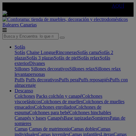
🔵Cambia tu electro con
-10% EXTRA
de descuento ☑️
AQUÍ
Baleares
Canarias
Sofás
Sofás
Chaise Longue
Rinconeras
Sofás cama
Sofás 2
plazas
Sofás 3 plazas
Sofás de piel
Sofás relax
Sofás
exterior
Divanes
Sillones
Sillones decorativos
Sillones relax
Sillones relax
levantapersonas
Puffs
Puffs decorativos
Puffs pera
Puffs reposapiés
Puffs con
almacenaje
Descanso
Colchones
Packs colchón y canapé
Colchones
viscoelásticos
Colchones de muelles
Colchones de muelles
ensacados
Colchones enrollados
Colchones de
espuma
Colchones para bebé
Colchones hinchables
Canapés y bases
Canapés
Base tapizadas
Somieres
Patas de
somieres
Camas
Camas de matrimonio
Camas dobles
Camas
individuales
Camas juveniles
Camas infantiles
Literas
Camas