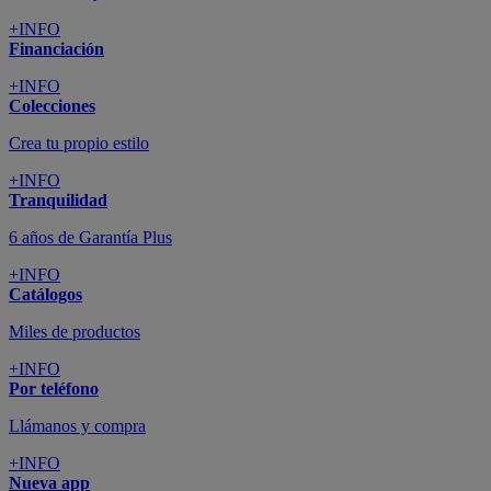
+INFO
Financiación
+INFO
Colecciones
Crea tu propio estilo
+INFO
Tranquilidad
6 años de Garantía Plus
+INFO
Catálogos
Miles de productos
+INFO
Por teléfono
Llámanos y compra
+INFO
Nueva app