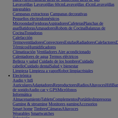
Lavavajillas
Lavavajillas 60cm
Lavavajillas 45cm
Lavavajillas
integrables
Campanas extractoras
Campanas decorativas
Pequeños electrodomésticos
Microondas
Freidoras
Aspiradores
Cafeteras
Planchas de
asar
Batidoras
Amasadores
Robots de Cocina
Balanzas de
Cocina
Tostadoras
Calefacción
Termoventiladores
Convectores
Estufas
Radiadores
Calefactores
D
Térmicos
Humidificadores
Climatización
Ventiladores
Aire acondicionado
Calentadores de agua
Termos eléctricos
Belleza y salud
Cuidado de los hombres
Cuidado
cabello
Cuidado dental
Salud y bienestar
Limpieza
Limpieza a vapor
Robot limpiacristales
Electrónica
Audio y hifi
Auriculares
Adaptadores
Reproductores
Radios
Altavoces
Hifi
Bar
de sonido
Audio car y GPS
Micrófonos
Informática
Almacenamiento
Tablets
Complementos
Portátiles
Impresoras
Gaming & streaming
Monitores gaming
Accesorios
Smart home
Timbres
Cámaras
Altavoces
Wearables
Smartwatches