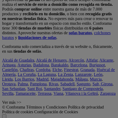
realiza el
servicio de envío a domicilio como recogida en tienda.
Podrás
comprar online
entre nuestra gama de más de 7.000
productos y
recibirlo en tu domicilio
, o bien con
recogida gratis
en nuestras tiendas física.
No esperes más para crear o renovar tu
hogar y transformarlo en un espacio con mucho estilo. Conforama
tiene 300
tiendas de muebles
físicas distribuidas en
6 países
distintos. Aproveche nuestras ofertas de
sofas baratos
,
colchones
baratos
y
liquidaciones de sofas
.
Conforama solo comercializa a través de su website o, físicamente,
en sus
tiendas de sofás
.
Alcalá de Guadaíra
,
Alcalá de Henares
,
Alcorcón
,
Alfafar
,
Alicante
,
Arinaga
,
Asturias
,
Badalona
,
Barakaldo
,
Barcelona
,
Burjassot
,
Castellón
,
Chafiras
,
Cordoba
,
Elche
,
Finestrat
,
Granada
,
Huércal de
Almería
,
La Coruña
,
La Laguna
,
La Zenia
,
Lanzarote
,
León
,
Lleida
,
Los Barrios
,
Madrid
,
Majadahonda
,
Málaga
,
Murcia
,
Orotava
,
Palma
,
Pamplona
,
Rivas
,
Sabadell
,
Sagunto
,
Salt, Girona
,
San Sebastian
,
Sant Boi
,
Santander
,
Santiago de Compostela
,
Sevilla
,
Tamaraceite
,
Terrassa
,
Viana
,
Vilanova i la Geltrú
,
Zaragoza
Ver más >>
© Conforama
Términos y Condiciones
Política de privacidad
Política de cookies
Configuración de Cookies