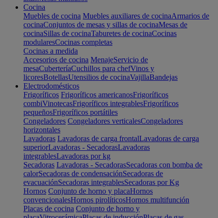
Cocina
Muebles de cocina
Muebles auxiliares de cocina
Armarios de
cocina
Conjuntos de mesas y sillas de cocina
Mesas de
cocina
Sillas de cocina
Taburetes de cocina
Cocinas
modulares
Cocinas completas
Cocinas a medida
Accesorios de cocina
Menaje
Servicio de
mesa
Cubertería
Cuchillos para chef
Vinos y
licores
Botellas
Utensilios de cocina
Vajilla
Bandejas
Electrodomésticos
Frigoríficos
Frigoríficos americanos
Frigoríficos
combi
Vinotecas
Frigoríficos integrables
Frigoríficos
pequeños
Frigoríficos portátiles
Congeladores
Congeladores verticales
Congeladores
horizontales
Lavadoras
Lavadoras de carga frontal
Lavadoras de carga
superior
Lavadoras - Secadoras
Lavadoras
integrables
Lavadoras por kg
Secadoras
Lavadoras - Secadoras
Secadoras con bomba de
calor
Secadoras de condensación
Secadoras de
evacuación
Secadoras integrables
Secadoras por Kg
Hornos
Conjunto de horno y placa
Hornos
convencionales
Hornos pirolíticos
Hornos multifunción
Placas de cocina
Conjunto de horno y
placa
Vitrocerámica
Placas de inducción
Placas de gas