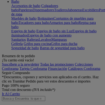
Baño
Accesorios de baño
Colgadores
baño
Papeleras
Dispensadores
Toalleros
Jaboneras
Escobillero
Port
de ropa
Muebles de baño
Botiquines
Conjuntos de muebles para
baño
Tocadores para baño
Armarios para baño
Repisa para
baño
Espejos de baño
Espejos de baño sin Luz
Espejos de baño
iluminados
Espejos de baño con aumento
Sanitarios
Bañeras
Lavabos
Mamparas
Grifería
Grifos para cocina
Grifos para ducha
Seguridad de baño
Barras de seguridad para baño
Resumen de tu pedido
¡Tu carrito está vacío!
Suscríbete a la newsletter
Todas las promociones
Colecciones
Conforama
Tarjeta Conforama
Financiación
Catálogos Conforama
Seguir Comprando
*Descuentos, cupones y servicios son aplicados en el carrito. Haz
clic en Tramitar Pedido para ver estos descuentos e importes
Pago 100% seguro
Total con descuento
(IVA incluido*)
Ir Al Carrito