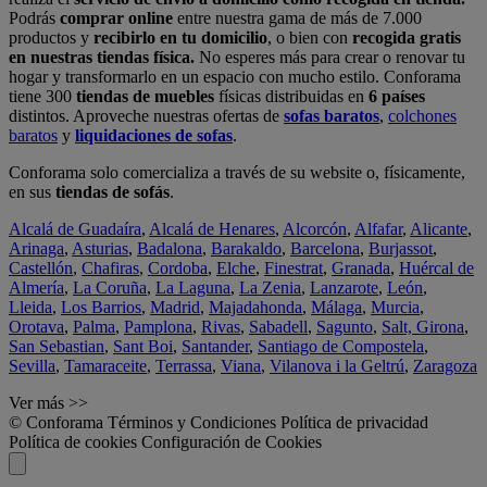
Podrás
comprar online
entre nuestra gama de más de 7.000
productos y
recibirlo en tu domicilio
, o bien con
recogida gratis
en nuestras tiendas física.
No esperes más para crear o renovar tu
hogar y transformarlo en un espacio con mucho estilo. Conforama
tiene 300
tiendas de muebles
físicas distribuidas en
6 países
distintos. Aproveche nuestras ofertas de
sofas baratos
,
colchones
baratos
y
liquidaciones de sofas
.
Conforama solo comercializa a través de su website o, físicamente,
en sus
tiendas de sofás
.
Alcalá de Guadaíra
,
Alcalá de Henares
,
Alcorcón
,
Alfafar
,
Alicante
,
Arinaga
,
Asturias
,
Badalona
,
Barakaldo
,
Barcelona
,
Burjassot
,
Castellón
,
Chafiras
,
Cordoba
,
Elche
,
Finestrat
,
Granada
,
Huércal de
Almería
,
La Coruña
,
La Laguna
,
La Zenia
,
Lanzarote
,
León
,
Lleida
,
Los Barrios
,
Madrid
,
Majadahonda
,
Málaga
,
Murcia
,
Orotava
,
Palma
,
Pamplona
,
Rivas
,
Sabadell
,
Sagunto
,
Salt, Girona
,
San Sebastian
,
Sant Boi
,
Santander
,
Santiago de Compostela
,
Sevilla
,
Tamaraceite
,
Terrassa
,
Viana
,
Vilanova i la Geltrú
,
Zaragoza
Ver más >>
© Conforama
Términos y Condiciones
Política de privacidad
Política de cookies
Configuración de Cookies