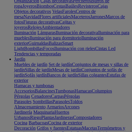
Organización
Cajas decorativas
Percheros
Burros de
ropa
Joyeros
Biombos
Cestas
Baúles
Revisteros
Cajas
Objetos decorativos
Velas
Faroles
Centros de
mesa
Navidad
Flores artificiales
Maceteros
Jarrones
Marcos de
fotos
Figuras decorativas
Cajitas y
joyeros
Relojes
Ambientadores
Iluminación
Lámparas
Iluminación decorativa
Iluminación para
muebles
Iluminación para dormitorio
Iluminación
exterior
Guirnaldas
Balizas
Smart
Light
Bombillas
Focos
Iluminación con rieles
Cintas Led
Tendencias y temporadas
Jardín
Muebles de jardín
Set de jardín
Conjuntos de mesas y sillas de
jardín
Sillas de jardín
Mesas de jardín
Conjuntos de sofás de
jardín
Sofás jardín
Bancos de jardín
Sillas colgantes
Estufas de
exterior
Hamacas y tumbonas
Accesorios
Balancines
Tumbonas
Hamacas
Columpios
Pérgolas
Cenadores
Carpas
Pérgolas
Parasoles
Sombrillas
Parasoles
Toldos
Almacenamiento
Armarios
Arcones
Jardinería
Maquinaria
Huertos
Urbanos
Riego
Plantas
Jardineras
Compostadores
Cocina
Barbacoas
Cocina de exterior
Decoración
Grifos y fuentes
Estatuas
Macetas
Termómetros y