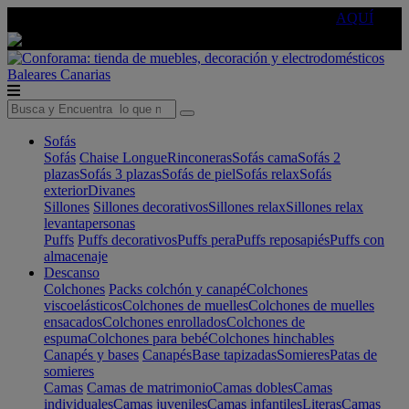
🔵Cambia tu electro con
-10% EXTRA
de descuento ☑️
AQUÍ
Baleares
Canarias
Sofás
Sofás
Chaise Longue
Rinconeras
Sofás cama
Sofás 2
plazas
Sofás 3 plazas
Sofás de piel
Sofás relax
Sofás
exterior
Divanes
Sillones
Sillones decorativos
Sillones relax
Sillones relax
levantapersonas
Puffs
Puffs decorativos
Puffs pera
Puffs reposapiés
Puffs con
almacenaje
Descanso
Colchones
Packs colchón y canapé
Colchones
viscoelásticos
Colchones de muelles
Colchones de muelles
ensacados
Colchones enrollados
Colchones de
espuma
Colchones para bebé
Colchones hinchables
Canapés y bases
Canapés
Base tapizadas
Somieres
Patas de
somieres
Camas
Camas de matrimonio
Camas dobles
Camas
individuales
Camas juveniles
Camas infantiles
Literas
Camas