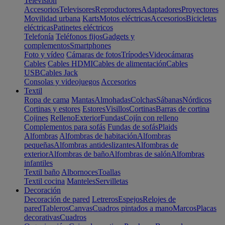
Televisión
Accesorios
Televisores
Reproductores
Adaptadores
Proyectores
Movilidad urbana
Karts
Motos eléctricas
Accesorios
Bicicletas
eléctricas
Patinetes eléctricos
Telefonía
Teléfonos fijos
Gadgets y
complementos
Smartphones
Foto y vídeo
Cámaras de fotos
Trípodes
Videocámaras
Cables
Cables HDMI
Cables de alimentación
Cables
USB
Cables Jack
Consolas y videojuegos
Accesorios
Textil
Ropa de cama
Mantas
Almohadas
Colchas
Sábanas
Nórdicos
Cortinas y estores
Estores
Visillos
Cortinas
Barras de cortina
Cojines
Relleno
Exterior
Fundas
Cojín con relleno
Complementos para sofás
Fundas de sofás
Plaids
Alfombras
Alfombras de habitación
Alfombras
pequeñas
Alfombras antideslizantes
Alfombras de
exterior
Alfombras de baño
Alfombras de salón
Alfombras
infantiles
Textil baño
Albornoces
Toallas
Textil cocina
Manteles
Servilletas
Decoración
Decoración de pared
Letreros
Espejos
Relojes de
pared
Tableros
Canvas
Cuadros pintados a mano
Marcos
Placas
decorativas
Cuadros