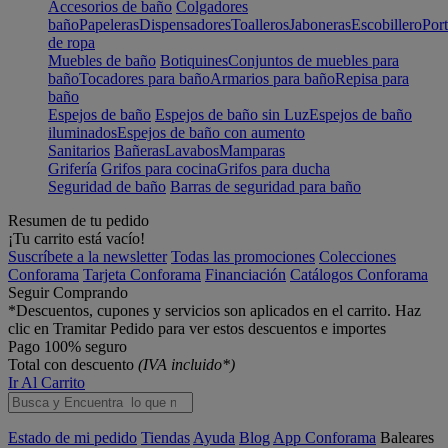
Accesorios de baño
Colgadores
baño
Papeleras
Dispensadores
Toalleros
Jaboneras
Escobillero
Port
de ropa
Muebles de baño
Botiquines
Conjuntos de muebles para
baño
Tocadores para baño
Armarios para baño
Repisa para
baño
Espejos de baño
Espejos de baño sin Luz
Espejos de baño
iluminados
Espejos de baño con aumento
Sanitarios
Bañeras
Lavabos
Mamparas
Grifería
Grifos para cocina
Grifos para ducha
Seguridad de baño
Barras de seguridad para baño
Resumen de tu pedido
¡Tu carrito está vacío!
Suscríbete a la newsletter
Todas las promociones
Colecciones
Conforama
Tarjeta Conforama
Financiación
Catálogos Conforama
Seguir Comprando
*Descuentos, cupones y servicios son aplicados en el carrito. Haz
clic en Tramitar Pedido para ver estos descuentos e importes
Pago 100% seguro
Total con descuento
(IVA incluido*)
Ir Al Carrito
Estado de mi pedido
Tiendas
Ayuda
Blog
App Conforama
Baleares