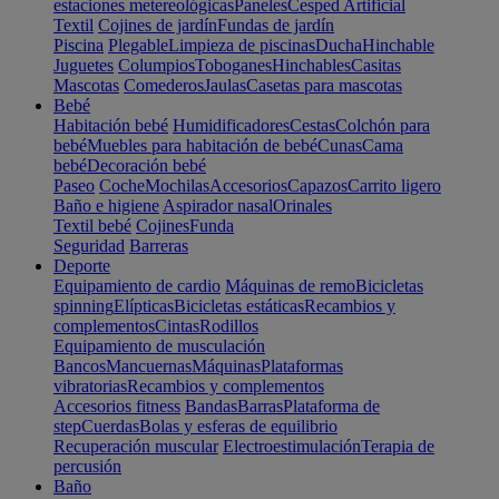
estaciones metereológicas
Paneles
Cesped Artificial
Textil
Cojines de jardín
Fundas de jardín
Piscina
Plegable
Limpieza de piscinas
Ducha
Hinchable
Juguetes
Columpios
Toboganes
Hinchables
Casitas
Mascotas
Comederos
Jaulas
Casetas para mascotas
Bebé
Habitación bebé
Humidificadores
Cestas
Colchón para
bebé
Muebles para habitación de bebé
Cunas
Cama
bebé
Decoración bebé
Paseo
Coche
Mochilas
Accesorios
Capazos
Carrito ligero
Baño e higiene
Aspirador nasal
Orinales
Textil bebé
Cojines
Funda
Seguridad
Barreras
Deporte
Equipamiento de cardio
Máquinas de remo
Bicicletas
spinning
Elípticas
Bicicletas estáticas
Recambios y
complementos
Cintas
Rodillos
Equipamiento de musculación
Bancos
Mancuernas
Máquinas
Plataformas
vibratorias
Recambios y complementos
Accesorios fitness
Bandas
Barras
Plataforma de
step
Cuerdas
Bolas y esferas de equilibrio
Recuperación muscular
Electroestimulación
Terapia de
percusión
Baño