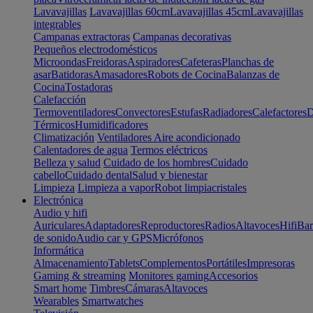
Lavavajillas
Lavavajillas 60cm
Lavavajillas 45cm
Lavavajillas
integrables
Campanas extractoras
Campanas decorativas
Pequeños electrodomésticos
Microondas
Freidoras
Aspiradores
Cafeteras
Planchas de
asar
Batidoras
Amasadores
Robots de Cocina
Balanzas de
Cocina
Tostadoras
Calefacción
Termoventiladores
Convectores
Estufas
Radiadores
Calefactores
D
Térmicos
Humidificadores
Climatización
Ventiladores
Aire acondicionado
Calentadores de agua
Termos eléctricos
Belleza y salud
Cuidado de los hombres
Cuidado
cabello
Cuidado dental
Salud y bienestar
Limpieza
Limpieza a vapor
Robot limpiacristales
Electrónica
Audio y hifi
Auriculares
Adaptadores
Reproductores
Radios
Altavoces
Hifi
Bar
de sonido
Audio car y GPS
Micrófonos
Informática
Almacenamiento
Tablets
Complementos
Portátiles
Impresoras
Gaming & streaming
Monitores gaming
Accesorios
Smart home
Timbres
Cámaras
Altavoces
Wearables
Smartwatches