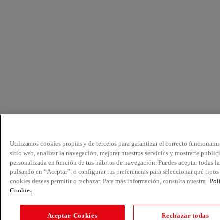
Utilizamos cookies propias y de terceros para garantizar el correcto funcionami
sitio web, analizar la navegación, mejorar nuestros servicios y mostrarte public
personalizada en función de tus hábitos de navegación. Puedes aceptar todas la
pulsando en “Aceptar”, o configurar tus preferencias para seleccionar qué tipos
cookies deseas permitir o rechazar. Para más información, consulta nuestra
Pol
Cookies
Aceptar Cookies
Rechazar todas