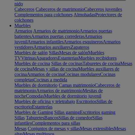
nido
Cabeceros
Cabeceros de matrimonio
Cabeceros juveniles
Complementos para colchones
Almohadas
Protectores de
colchones
Muebles
Armarios
Armarios de matrimonio
Armarios puertas
batientes
Armarios puertas correderas
Armarios
juvenil
Armarios infantiles
Armarios esquineros
Armarios
vestidores
Armarios auxiliares
Zapateros
Muebles de salón
Sillas
Mesas de salón
Muebles
TV
Vitrinas
Aparadores
Estanterias
Muebles recibidores
Muebles de cocina
Sillas de cocinas
Taburetes de cocina
Mesas
de cocina
Mesas y sillas de cocina
Muebles auxiliares de
cocina
Armarios de cocina
Cocinas modulares
Cocinas
completas
Cocinas a medida
Muebles de dormitorio
Camas matrimonio
Cabeceros de
matrimonio
Armarios de matrimonio
Mesitas de
noche
Comodas
Muebles de dormitorio juvenil
Muebles de oficina y teletrabajo
Escritorios
Sillas de
escritorio
Estanterías
Muebles de Gaming
Sillas gaming
Escritorios gaming
Sillas
Taburetes
Bancos
Sillas de comedor
Sillas
infantiles
Complementos para sillas
Mesas
Conjuntos de mesas y sillas
Mesas extensibles
Mesas
altas
Mesas multiusos