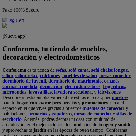
Pago 100% Seguro
¡Nueva app!
Conforama, tu tienda de muebles,
decoración y electrodomésticos
Conforama
es tu tienda de
sofás
,
sofá cama
,
sofá chaise longue
,
sillón
,
sillón relax
,
colchones
,
muebles de salón
,
mesas comedor
,
dormitorio de juvenil
,
dormitorio de matrimonio
,
canapés
,
cocinas a medida
,
decoración
,
electrodomésticos
,
frigoríficos
,
microondas
,
lavavajillas
,
lavadora secadora
, y
televisiones
.
Descubre nuestra amplia variedad de estilos en cualquier
muebles
para tu hogar,
con los mejores precios y promociones
. Crea el
espacio en el que vives gracias a nuestros
muebles de comedor
y
habitaciones,
armarios
y
zapateros
,
mesas de comedor
y
sillas de
escritorio
. Además, podrás decorar tu casa con multitud de
artículos, tener el mejor ocio con los productos de
imagen y sonido
y aprovechar tu
jardín
en las épocas de buen tiempo. Conforama
realiza el
servicio de envío a domicilio como recogida en tienda.