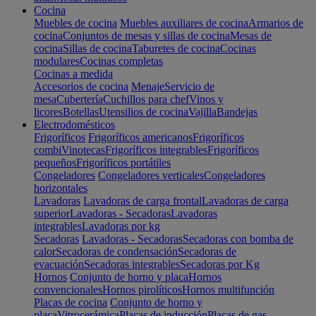
Cocina
Muebles de cocina
Muebles auxiliares de cocina
Armarios de
cocina
Conjuntos de mesas y sillas de cocina
Mesas de
cocina
Sillas de cocina
Taburetes de cocina
Cocinas
modulares
Cocinas completas
Cocinas a medida
Accesorios de cocina
Menaje
Servicio de
mesa
Cubertería
Cuchillos para chef
Vinos y
licores
Botellas
Utensilios de cocina
Vajilla
Bandejas
Electrodomésticos
Frigoríficos
Frigoríficos americanos
Frigoríficos
combi
Vinotecas
Frigoríficos integrables
Frigoríficos
pequeños
Frigoríficos portátiles
Congeladores
Congeladores verticales
Congeladores
horizontales
Lavadoras
Lavadoras de carga frontal
Lavadoras de carga
superior
Lavadoras - Secadoras
Lavadoras
integrables
Lavadoras por kg
Secadoras
Lavadoras - Secadoras
Secadoras con bomba de
calor
Secadoras de condensación
Secadoras de
evacuación
Secadoras integrables
Secadoras por Kg
Hornos
Conjunto de horno y placa
Hornos
convencionales
Hornos pirolíticos
Hornos multifunción
Placas de cocina
Conjunto de horno y
placa
Vitrocerámica
Placas de inducción
Placas de gas