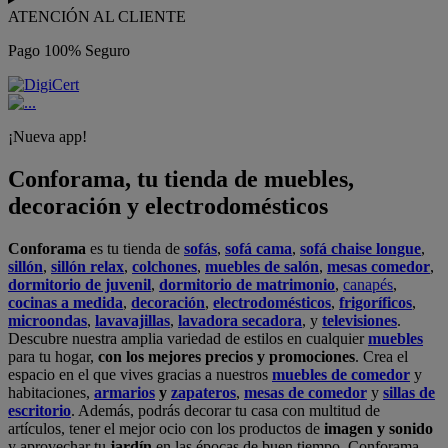
ATENCIÓN AL CLIENTE
Pago 100% Seguro
¡Nueva app!
Conforama, tu tienda de muebles,
decoración y electrodomésticos
Conforama
es tu tienda de
sofás
,
sofá cama
,
sofá chaise longue
,
sillón
,
sillón relax
,
colchones
,
muebles de salón
,
mesas comedor
,
dormitorio de juvenil
,
dormitorio de matrimonio
,
canapés
,
cocinas a medida
,
decoración
,
electrodomésticos
,
frigoríficos
,
microondas
,
lavavajillas
,
lavadora secadora
, y
televisiones
.
Descubre nuestra amplia variedad de estilos en cualquier
muebles
para tu hogar,
con los mejores precios y promociones
. Crea el
espacio en el que vives gracias a nuestros
muebles de comedor
y
habitaciones,
armarios
y
zapateros
,
mesas de comedor
y
sillas de
escritorio
. Además, podrás decorar tu casa con multitud de
artículos, tener el mejor ocio con los productos de
imagen y sonido
y aprovechar tu
jardín
en las épocas de buen tiempo. Conforama