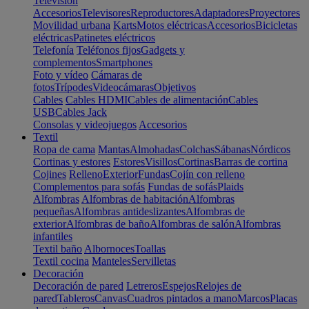
Televisión
Accesorios
Televisores
Reproductores
Adaptadores
Proyectores
Movilidad urbana
Karts
Motos eléctricas
Accesorios
Bicicletas
eléctricas
Patinetes eléctricos
Telefonía
Teléfonos fijos
Gadgets y
complementos
Smartphones
Foto y vídeo
Cámaras de
fotos
Trípodes
Videocámaras
Objetivos
Cables
Cables HDMI
Cables de alimentación
Cables
USB
Cables Jack
Consolas y videojuegos
Accesorios
Textil
Ropa de cama
Mantas
Almohadas
Colchas
Sábanas
Nórdicos
Cortinas y estores
Estores
Visillos
Cortinas
Barras de cortina
Cojines
Relleno
Exterior
Fundas
Cojín con relleno
Complementos para sofás
Fundas de sofás
Plaids
Alfombras
Alfombras de habitación
Alfombras
pequeñas
Alfombras antideslizantes
Alfombras de
exterior
Alfombras de baño
Alfombras de salón
Alfombras
infantiles
Textil baño
Albornoces
Toallas
Textil cocina
Manteles
Servilletas
Decoración
Decoración de pared
Letreros
Espejos
Relojes de
pared
Tableros
Canvas
Cuadros pintados a mano
Marcos
Placas