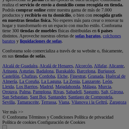
realiza el
servicio de envío a domicilio como recogida en tienda.
Podrás
comprar online
entre nuestra gama de más de 7.000
productos y
recibirlo en tu domicilio
, o bien con
recogida gratis
en nuestras tiendas física.
No esperes más para crear o renovar tu
hogar y transformarlo en un espacio con mucho estilo. Conforama
tiene 300
tiendas de muebles
físicas distribuidas en
6 países
distintos. Aproveche nuestras ofertas de
sofas baratos
,
colchones
baratos
y
liquidaciones de sofas
.
Conforama solo comercializa a través de su website o, físicamente,
en sus
tiendas de sofás
.
Alcalá de Guadaíra
,
Alcalá de Henares
,
Alcorcón
,
Alfafar
,
Alicante
,
Arinaga
,
Asturias
,
Badalona
,
Barakaldo
,
Barcelona
,
Burjassot
,
Castellón
,
Chafiras
,
Cordoba
,
Elche
,
Finestrat
,
Granada
,
Huércal de
Almería
,
La Coruña
,
La Laguna
,
La Zenia
,
Lanzarote
,
León
,
Lleida
,
Los Barrios
,
Madrid
,
Majadahonda
,
Málaga
,
Murcia
,
Orotava
,
Palma
,
Pamplona
,
Rivas
,
Sabadell
,
Sagunto
,
Salt, Girona
,
San Sebastian
,
Sant Boi
,
Santander
,
Santiago de Compostela
,
Sevilla
,
Tamaraceite
,
Terrassa
,
Viana
,
Vilanova i la Geltrú
,
Zaragoza
Ver más >>
© Conforama
Términos y Condiciones
Política de privacidad
Política de cookies
Configuración de Cookies