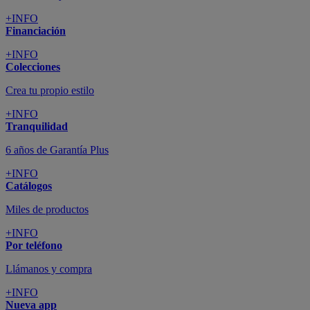
+INFO
Financiación
+INFO
Colecciones
Crea tu propio estilo
+INFO
Tranquilidad
6 años de Garantía Plus
+INFO
Catálogos
Miles de productos
+INFO
Por teléfono
Llámanos y compra
+INFO
Nueva app