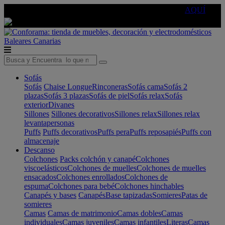
🔵Cambia tu electro con
-10% EXTRA
de descuento ☑️
AQUÍ
Baleares
Canarias
Sofás
Sofás
Chaise Longue
Rinconeras
Sofás cama
Sofás 2
plazas
Sofás 3 plazas
Sofás de piel
Sofás relax
Sofás
exterior
Divanes
Sillones
Sillones decorativos
Sillones relax
Sillones relax
levantapersonas
Puffs
Puffs decorativos
Puffs pera
Puffs reposapiés
Puffs con
almacenaje
Descanso
Colchones
Packs colchón y canapé
Colchones
viscoelásticos
Colchones de muelles
Colchones de muelles
ensacados
Colchones enrollados
Colchones de
espuma
Colchones para bebé
Colchones hinchables
Canapés y bases
Canapés
Base tapizadas
Somieres
Patas de
somieres
Camas
Camas de matrimonio
Camas dobles
Camas
individuales
Camas juveniles
Camas infantiles
Literas
Camas