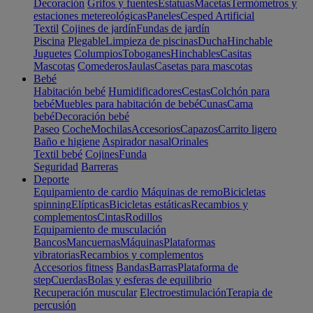
Decoración
Grifos y fuentes
Estatuas
Macetas
Termómetros y
estaciones metereológicas
Paneles
Cesped Artificial
Textil
Cojines de jardín
Fundas de jardín
Piscina
Plegable
Limpieza de piscinas
Ducha
Hinchable
Juguetes
Columpios
Toboganes
Hinchables
Casitas
Mascotas
Comederos
Jaulas
Casetas para mascotas
Bebé
Habitación bebé
Humidificadores
Cestas
Colchón para
bebé
Muebles para habitación de bebé
Cunas
Cama
bebé
Decoración bebé
Paseo
Coche
Mochilas
Accesorios
Capazos
Carrito ligero
Baño e higiene
Aspirador nasal
Orinales
Textil bebé
Cojines
Funda
Seguridad
Barreras
Deporte
Equipamiento de cardio
Máquinas de remo
Bicicletas
spinning
Elípticas
Bicicletas estáticas
Recambios y
complementos
Cintas
Rodillos
Equipamiento de musculación
Bancos
Mancuernas
Máquinas
Plataformas
vibratorias
Recambios y complementos
Accesorios fitness
Bandas
Barras
Plataforma de
step
Cuerdas
Bolas y esferas de equilibrio
Recuperación muscular
Electroestimulación
Terapia de
percusión