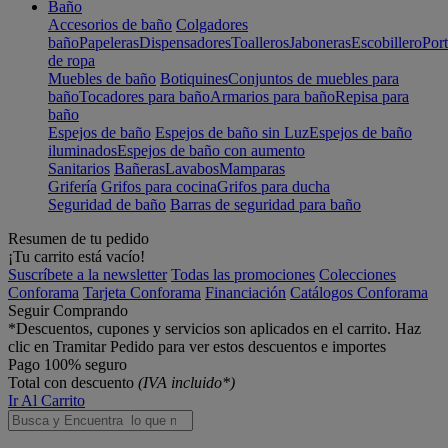
Baño
Accesorios de baño
Colgadores
baño
Papeleras
Dispensadores
Toalleros
Jaboneras
Escobillero
Port
de ropa
Muebles de baño
Botiquines
Conjuntos de muebles para
baño
Tocadores para baño
Armarios para baño
Repisa para
baño
Espejos de baño
Espejos de baño sin Luz
Espejos de baño
iluminados
Espejos de baño con aumento
Sanitarios
Bañeras
Lavabos
Mamparas
Grifería
Grifos para cocina
Grifos para ducha
Seguridad de baño
Barras de seguridad para baño
Resumen de tu pedido
¡Tu carrito está vacío!
Suscríbete a la newsletter
Todas las promociones
Colecciones
Conforama
Tarjeta Conforama
Financiación
Catálogos Conforama
Seguir Comprando
*Descuentos, cupones y servicios son aplicados en el carrito. Haz
clic en Tramitar Pedido para ver estos descuentos e importes
Pago 100% seguro
Total con descuento
(IVA incluido*)
Ir Al Carrito