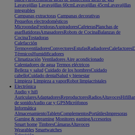
Lavavajillas
Lavavajillas 60cm
Lavavajillas 45cm
Lavavajillas
integrables
Campanas extractoras
Campanas decorativas
Pequeños electrodomésticos
Microondas
Freidoras
Aspiradores
Cafeteras
Planchas de
asar
Batidoras
Amasadores
Robots de Cocina
Balanzas de
Cocina
Tostadoras
Calefacción
Termoventiladores
Convectores
Estufas
Radiadores
Calefactores
D
Térmicos
Humidificadores
Climatización
Ventiladores
Aire acondicionado
Calentadores de agua
Termos eléctricos
Belleza y salud
Cuidado de los hombres
Cuidado
cabello
Cuidado dental
Salud y bienestar
Limpieza
Limpieza a vapor
Robot limpiacristales
Electrónica
Audio y hifi
Auriculares
Adaptadores
Reproductores
Radios
Altavoces
Hifi
Bar
de sonido
Audio car y GPS
Micrófonos
Informática
Almacenamiento
Tablets
Complementos
Portátiles
Impresoras
Gaming & streaming
Monitores gaming
Accesorios
Smart home
Timbres
Cámaras
Altavoces
Wearables
Smartwatches