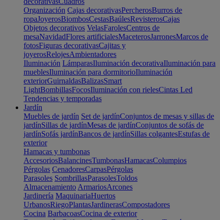
decorativas
Cuadros
Organización
Cajas decorativas
Percheros
Burros de
ropa
Joyeros
Biombos
Cestas
Baúles
Revisteros
Cajas
Objetos decorativos
Velas
Faroles
Centros de
mesa
Navidad
Flores artificiales
Maceteros
Jarrones
Marcos de
fotos
Figuras decorativas
Cajitas y
joyeros
Relojes
Ambientadores
Iluminación
Lámparas
Iluminación decorativa
Iluminación para
muebles
Iluminación para dormitorio
Iluminación
exterior
Guirnaldas
Balizas
Smart
Light
Bombillas
Focos
Iluminación con rieles
Cintas Led
Tendencias y temporadas
Jardín
Muebles de jardín
Set de jardín
Conjuntos de mesas y sillas de
jardín
Sillas de jardín
Mesas de jardín
Conjuntos de sofás de
jardín
Sofás jardín
Bancos de jardín
Sillas colgantes
Estufas de
exterior
Hamacas y tumbonas
Accesorios
Balancines
Tumbonas
Hamacas
Columpios
Pérgolas
Cenadores
Carpas
Pérgolas
Parasoles
Sombrillas
Parasoles
Toldos
Almacenamiento
Armarios
Arcones
Jardinería
Maquinaria
Huertos
Urbanos
Riego
Plantas
Jardineras
Compostadores
Cocina
Barbacoas
Cocina de exterior