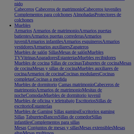
nido
Cabeceros
Cabeceros de matrimonio
Cabeceros juveniles
Complementos para colchones
Almohadas
Protectores de
colchones
Muebles
Armarios
Armarios de matrimonio
Armarios puertas
batientes
Armarios puertas correderas
Armarios
juvenil
Armarios infantiles
Armarios esquineros
Armarios
vestidores
Armarios auxiliares
Zapateros
Muebles de salón
Sillas
Mesas de salón
Muebles
TV
Vitrinas
Aparadores
Estanterias
Muebles recibidores
Muebles de cocina
Sillas de cocinas
Taburetes de cocina
Mesas
de cocina
Mesas y sillas de cocina
Muebles auxiliares de
cocina
Armarios de cocina
Cocinas modulares
Cocinas
completas
Cocinas a medida
Muebles de dormitorio
Camas matrimonio
Cabeceros de
matrimonio
Armarios de matrimonio
Mesitas de
noche
Comodas
Muebles de dormitorio juvenil
Muebles de oficina y teletrabajo
Escritorios
Sillas de
escritorio
Estanterías
Muebles de Gaming
Sillas gaming
Escritorios gaming
Sillas
Taburetes
Bancos
Sillas de comedor
Sillas
infantiles
Complementos para sillas
Mesas
Conjuntos de mesas y sillas
Mesas extensibles
Mesas
altas
Mesas multiusos