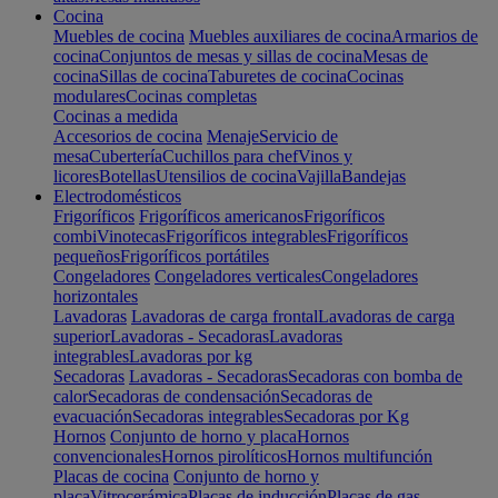
Cocina
Muebles de cocina
Muebles auxiliares de cocina
Armarios de
cocina
Conjuntos de mesas y sillas de cocina
Mesas de
cocina
Sillas de cocina
Taburetes de cocina
Cocinas
modulares
Cocinas completas
Cocinas a medida
Accesorios de cocina
Menaje
Servicio de
mesa
Cubertería
Cuchillos para chef
Vinos y
licores
Botellas
Utensilios de cocina
Vajilla
Bandejas
Electrodomésticos
Frigoríficos
Frigoríficos americanos
Frigoríficos
combi
Vinotecas
Frigoríficos integrables
Frigoríficos
pequeños
Frigoríficos portátiles
Congeladores
Congeladores verticales
Congeladores
horizontales
Lavadoras
Lavadoras de carga frontal
Lavadoras de carga
superior
Lavadoras - Secadoras
Lavadoras
integrables
Lavadoras por kg
Secadoras
Lavadoras - Secadoras
Secadoras con bomba de
calor
Secadoras de condensación
Secadoras de
evacuación
Secadoras integrables
Secadoras por Kg
Hornos
Conjunto de horno y placa
Hornos
convencionales
Hornos pirolíticos
Hornos multifunción
Placas de cocina
Conjunto de horno y
placa
Vitrocerámica
Placas de inducción
Placas de gas