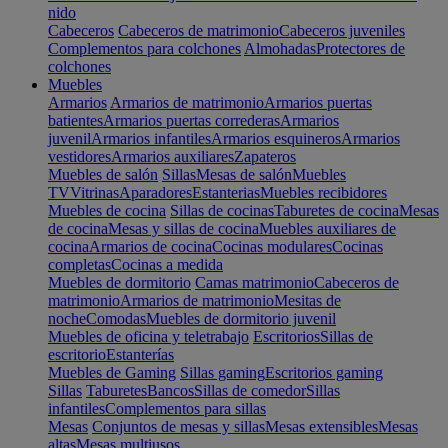
nido
Cabeceros
Cabeceros de matrimonio
Cabeceros juveniles
Complementos para colchones
Almohadas
Protectores de
colchones
Muebles
Armarios
Armarios de matrimonio
Armarios puertas
batientes
Armarios puertas correderas
Armarios
juvenil
Armarios infantiles
Armarios esquineros
Armarios
vestidores
Armarios auxiliares
Zapateros
Muebles de salón
Sillas
Mesas de salón
Muebles
TV
Vitrinas
Aparadores
Estanterias
Muebles recibidores
Muebles de cocina
Sillas de cocinas
Taburetes de cocina
Mesas
de cocina
Mesas y sillas de cocina
Muebles auxiliares de
cocina
Armarios de cocina
Cocinas modulares
Cocinas
completas
Cocinas a medida
Muebles de dormitorio
Camas matrimonio
Cabeceros de
matrimonio
Armarios de matrimonio
Mesitas de
noche
Comodas
Muebles de dormitorio juvenil
Muebles de oficina y teletrabajo
Escritorios
Sillas de
escritorio
Estanterías
Muebles de Gaming
Sillas gaming
Escritorios gaming
Sillas
Taburetes
Bancos
Sillas de comedor
Sillas
infantiles
Complementos para sillas
Mesas
Conjuntos de mesas y sillas
Mesas extensibles
Mesas
altas
Mesas multiusos