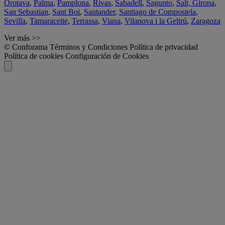
Orotava
,
Palma
,
Pamplona
,
Rivas
,
Sabadell
,
Sagunto
,
Salt, Girona
,
San Sebastian
,
Sant Boi
,
Santander
,
Santiago de Compostela
,
Sevilla
,
Tamaraceite
,
Terrassa
,
Viana
,
Vilanova i la Geltrú
,
Zaragoza
Ver más >>
© Conforama
Términos y Condiciones
Política de privacidad
Política de cookies
Configuración de Cookies