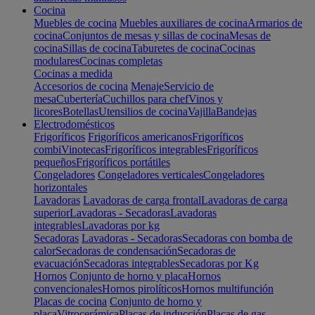
Cocina
Muebles de cocina
Muebles auxiliares de cocina
Armarios de
cocina
Conjuntos de mesas y sillas de cocina
Mesas de
cocina
Sillas de cocina
Taburetes de cocina
Cocinas
modulares
Cocinas completas
Cocinas a medida
Accesorios de cocina
Menaje
Servicio de
mesa
Cubertería
Cuchillos para chef
Vinos y
licores
Botellas
Utensilios de cocina
Vajilla
Bandejas
Electrodomésticos
Frigoríficos
Frigoríficos americanos
Frigoríficos
combi
Vinotecas
Frigoríficos integrables
Frigoríficos
pequeños
Frigoríficos portátiles
Congeladores
Congeladores verticales
Congeladores
horizontales
Lavadoras
Lavadoras de carga frontal
Lavadoras de carga
superior
Lavadoras - Secadoras
Lavadoras
integrables
Lavadoras por kg
Secadoras
Lavadoras - Secadoras
Secadoras con bomba de
calor
Secadoras de condensación
Secadoras de
evacuación
Secadoras integrables
Secadoras por Kg
Hornos
Conjunto de horno y placa
Hornos
convencionales
Hornos pirolíticos
Hornos multifunción
Placas de cocina
Conjunto de horno y
placa
Vitrocerámica
Placas de inducción
Placas de gas