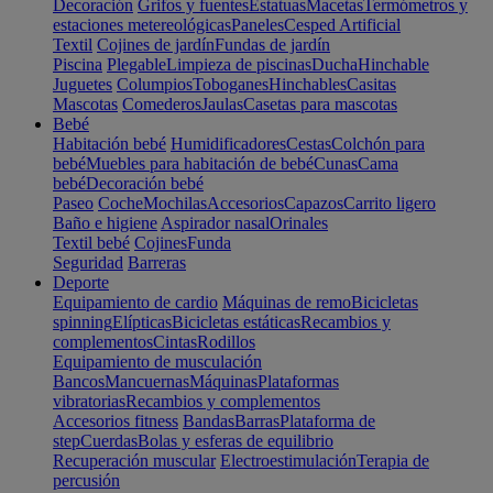
Decoración
Grifos y fuentes
Estatuas
Macetas
Termómetros y
estaciones metereológicas
Paneles
Cesped Artificial
Textil
Cojines de jardín
Fundas de jardín
Piscina
Plegable
Limpieza de piscinas
Ducha
Hinchable
Juguetes
Columpios
Toboganes
Hinchables
Casitas
Mascotas
Comederos
Jaulas
Casetas para mascotas
Bebé
Habitación bebé
Humidificadores
Cestas
Colchón para
bebé
Muebles para habitación de bebé
Cunas
Cama
bebé
Decoración bebé
Paseo
Coche
Mochilas
Accesorios
Capazos
Carrito ligero
Baño e higiene
Aspirador nasal
Orinales
Textil bebé
Cojines
Funda
Seguridad
Barreras
Deporte
Equipamiento de cardio
Máquinas de remo
Bicicletas
spinning
Elípticas
Bicicletas estáticas
Recambios y
complementos
Cintas
Rodillos
Equipamiento de musculación
Bancos
Mancuernas
Máquinas
Plataformas
vibratorias
Recambios y complementos
Accesorios fitness
Bandas
Barras
Plataforma de
step
Cuerdas
Bolas y esferas de equilibrio
Recuperación muscular
Electroestimulación
Terapia de
percusión