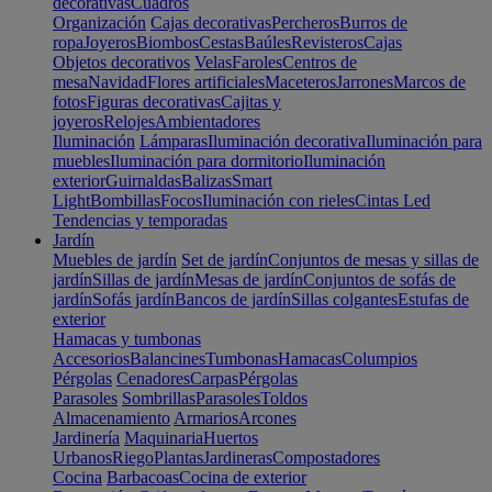
decorativas
Cuadros
Organización
Cajas decorativas
Percheros
Burros de
ropa
Joyeros
Biombos
Cestas
Baúles
Revisteros
Cajas
Objetos decorativos
Velas
Faroles
Centros de
mesa
Navidad
Flores artificiales
Maceteros
Jarrones
Marcos de
fotos
Figuras decorativas
Cajitas y
joyeros
Relojes
Ambientadores
Iluminación
Lámparas
Iluminación decorativa
Iluminación para
muebles
Iluminación para dormitorio
Iluminación
exterior
Guirnaldas
Balizas
Smart
Light
Bombillas
Focos
Iluminación con rieles
Cintas Led
Tendencias y temporadas
Jardín
Muebles de jardín
Set de jardín
Conjuntos de mesas y sillas de
jardín
Sillas de jardín
Mesas de jardín
Conjuntos de sofás de
jardín
Sofás jardín
Bancos de jardín
Sillas colgantes
Estufas de
exterior
Hamacas y tumbonas
Accesorios
Balancines
Tumbonas
Hamacas
Columpios
Pérgolas
Cenadores
Carpas
Pérgolas
Parasoles
Sombrillas
Parasoles
Toldos
Almacenamiento
Armarios
Arcones
Jardinería
Maquinaria
Huertos
Urbanos
Riego
Plantas
Jardineras
Compostadores
Cocina
Barbacoas
Cocina de exterior