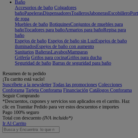
Baño
Accesorios de baño
Colgadores
baño
Papeleras
Dispensadores
Toalleros
Jaboneras
Escobillero
Port
de ropa
Muebles de baño
Botiquines
Conjuntos de muebles para
baño
Tocadores para baño
Armarios para baño
Repisa para
baño
Espejos de baño
Espejos de baño sin Luz
Espejos de baño
iluminados
Espejos de baño con aumento
Sanitarios
Bañeras
Lavabos
Mamparas
Grifería
Grifos para cocina
Grifos para ducha
Seguridad de baño
Barras de seguridad para baño
Resumen de tu pedido
¡Tu carrito está vacío!
Suscríbete a la newsletter
Todas las promociones
Colecciones
Conforama
Tarjeta Conforama
Financiación
Catálogos Conforama
Seguir Comprando
*Descuentos, cupones y servicios son aplicados en el carrito. Haz
clic en Tramitar Pedido para ver estos descuentos e importes
Pago 100% seguro
Total con descuento
(IVA incluido*)
Ir Al Carrito