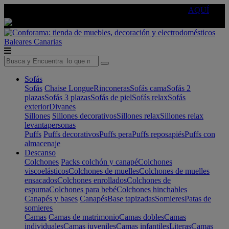
🔵Cambia tu electro con
-10% EXTRA
de descuento ☑️
AQUÍ
Baleares
Canarias
Sofás
Sofás
Chaise Longue
Rinconeras
Sofás cama
Sofás 2
plazas
Sofás 3 plazas
Sofás de piel
Sofás relax
Sofás
exterior
Divanes
Sillones
Sillones decorativos
Sillones relax
Sillones relax
levantapersonas
Puffs
Puffs decorativos
Puffs pera
Puffs reposapiés
Puffs con
almacenaje
Descanso
Colchones
Packs colchón y canapé
Colchones
viscoelásticos
Colchones de muelles
Colchones de muelles
ensacados
Colchones enrollados
Colchones de
espuma
Colchones para bebé
Colchones hinchables
Canapés y bases
Canapés
Base tapizadas
Somieres
Patas de
somieres
Camas
Camas de matrimonio
Camas dobles
Camas
individuales
Camas juveniles
Camas infantiles
Literas
Camas