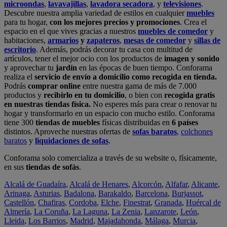
microondas
,
lavavajillas
,
lavadora secadora
, y
televisiones
.
Descubre nuestra amplia variedad de estilos en cualquier
muebles
para tu hogar,
con los mejores precios y promociones
. Crea el
espacio en el que vives gracias a nuestros
muebles de comedor
y
habitaciones,
armarios
y
zapateros
,
mesas de comedor
y
sillas de
escritorio
. Además, podrás decorar tu casa con multitud de
artículos, tener el mejor ocio con los productos de
imagen y sonido
y aprovechar tu
jardín
en las épocas de buen tiempo. Conforama
realiza el
servicio de envío a domicilio como recogida en tienda.
Podrás
comprar online
entre nuestra gama de más de 7.000
productos y
recibirlo en tu domicilio
, o bien con
recogida gratis
en nuestras tiendas física.
No esperes más para crear o renovar tu
hogar y transformarlo en un espacio con mucho estilo. Conforama
tiene 300
tiendas de muebles
físicas distribuidas en
6 países
distintos. Aproveche nuestras ofertas de
sofas baratos
,
colchones
baratos
y
liquidaciones de sofas
.
Conforama solo comercializa a través de su website o, físicamente,
en sus
tiendas de sofás
.
Alcalá de Guadaíra
,
Alcalá de Henares
,
Alcorcón
,
Alfafar
,
Alicante
,
Arinaga
,
Asturias
,
Badalona
,
Barakaldo
,
Barcelona
,
Burjassot
,
Castellón
,
Chafiras
,
Cordoba
,
Elche
,
Finestrat
,
Granada
,
Huércal de
Almería
,
La Coruña
,
La Laguna
,
La Zenia
,
Lanzarote
,
León
,
Lleida
,
Los Barrios
,
Madrid
,
Majadahonda
,
Málaga
,
Murcia
,