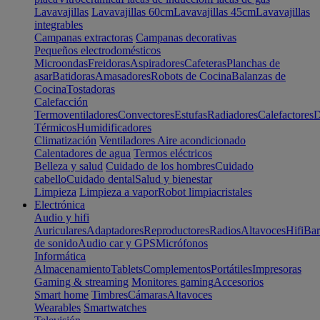
Lavavajillas
Lavavajillas 60cm
Lavavajillas 45cm
Lavavajillas
integrables
Campanas extractoras
Campanas decorativas
Pequeños electrodomésticos
Microondas
Freidoras
Aspiradores
Cafeteras
Planchas de
asar
Batidoras
Amasadores
Robots de Cocina
Balanzas de
Cocina
Tostadoras
Calefacción
Termoventiladores
Convectores
Estufas
Radiadores
Calefactores
D
Térmicos
Humidificadores
Climatización
Ventiladores
Aire acondicionado
Calentadores de agua
Termos eléctricos
Belleza y salud
Cuidado de los hombres
Cuidado
cabello
Cuidado dental
Salud y bienestar
Limpieza
Limpieza a vapor
Robot limpiacristales
Electrónica
Audio y hifi
Auriculares
Adaptadores
Reproductores
Radios
Altavoces
Hifi
Bar
de sonido
Audio car y GPS
Micrófonos
Informática
Almacenamiento
Tablets
Complementos
Portátiles
Impresoras
Gaming & streaming
Monitores gaming
Accesorios
Smart home
Timbres
Cámaras
Altavoces
Wearables
Smartwatches