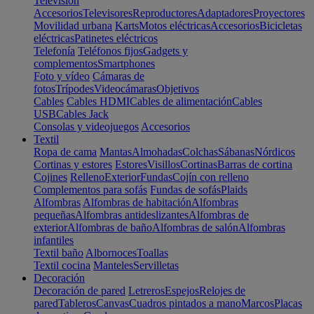
Televisión
Accesorios
Televisores
Reproductores
Adaptadores
Proyectores
Movilidad urbana
Karts
Motos eléctricas
Accesorios
Bicicletas
eléctricas
Patinetes eléctricos
Telefonía
Teléfonos fijos
Gadgets y
complementos
Smartphones
Foto y vídeo
Cámaras de
fotos
Trípodes
Videocámaras
Objetivos
Cables
Cables HDMI
Cables de alimentación
Cables
USB
Cables Jack
Consolas y videojuegos
Accesorios
Textil
Ropa de cama
Mantas
Almohadas
Colchas
Sábanas
Nórdicos
Cortinas y estores
Estores
Visillos
Cortinas
Barras de cortina
Cojines
Relleno
Exterior
Fundas
Cojín con relleno
Complementos para sofás
Fundas de sofás
Plaids
Alfombras
Alfombras de habitación
Alfombras
pequeñas
Alfombras antideslizantes
Alfombras de
exterior
Alfombras de baño
Alfombras de salón
Alfombras
infantiles
Textil baño
Albornoces
Toallas
Textil cocina
Manteles
Servilletas
Decoración
Decoración de pared
Letreros
Espejos
Relojes de
pared
Tableros
Canvas
Cuadros pintados a mano
Marcos
Placas