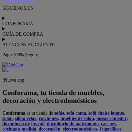
SÍGUENOS EN
CONFORAMA
GUÍA DE COMPRA
ATENCIÓN AL CLIENTE
Pago 100% Seguro
¡Nueva app!
Conforama, tu tienda de muebles,
decoración y electrodomésticos
Conforama
es tu tienda de
sofás
,
sofá cama
,
sofá chaise longue
,
sillón
,
sillón relax
,
colchones
,
muebles de salón
,
mesas comedor
,
dormitorio de juvenil
,
dormitorio de matrimonio
,
canapés
,
cocinas a medida
,
decoración
,
electrodomésticos
,
frigoríficos
,