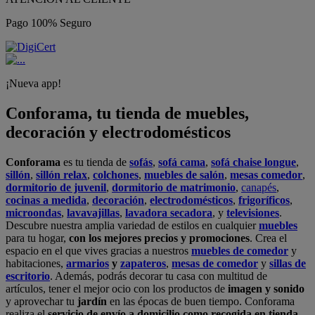
Pago 100% Seguro
¡Nueva app!
Conforama, tu tienda de muebles,
decoración y electrodomésticos
Conforama
es tu tienda de
sofás
,
sofá cama
,
sofá chaise longue
,
sillón
,
sillón relax
,
colchones
,
muebles de salón
,
mesas comedor
,
dormitorio de juvenil
,
dormitorio de matrimonio
,
canapés
,
cocinas a medida
,
decoración
,
electrodomésticos
,
frigoríficos
,
microondas
,
lavavajillas
,
lavadora secadora
, y
televisiones
.
Descubre nuestra amplia variedad de estilos en cualquier
muebles
para tu hogar,
con los mejores precios y promociones
. Crea el
espacio en el que vives gracias a nuestros
muebles de comedor
y
habitaciones,
armarios
y
zapateros
,
mesas de comedor
y
sillas de
escritorio
. Además, podrás decorar tu casa con multitud de
artículos, tener el mejor ocio con los productos de
imagen y sonido
y aprovechar tu
jardín
en las épocas de buen tiempo. Conforama
realiza el
servicio de envío a domicilio como recogida en tienda.