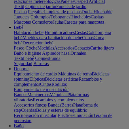
estaciones metereológicas
Paneles
Cesped Artificial
Textil
Cojines de jardín
Fundas de jardín
Piscina
Plegable
Limpieza de piscinas
Ducha
Hinchable
Juguetes
Columpios
Toboganes
Hinchables
Casitas
Mascotas
Comederos
Jaulas
Casetas para mascotas
Bebé
Habitación bebé
Humidificadores
Cestas
Colchón para
bebé
Muebles para habitación de bebé
Cunas
Cama
bebé
Decoración bebé
Paseo
Coche
Mochilas
Accesorios
Capazos
Carrito ligero
Baño e higiene
Aspirador nasal
Orinales
Textil bebé
Cojines
Funda
Seguridad
Barreras
Deporte
Equipamiento de cardio
Máquinas de remo
Bicicletas
spinning
Elípticas
Bicicletas estáticas
Recambios y
complementos
Cintas
Rodillos
Equipamiento de musculación
Bancos
Mancuernas
Máquinas
Plataformas
vibratorias
Recambios y complementos
Accesorios fitness
Bandas
Barras
Plataforma de
step
Cuerdas
Bolas y esferas de equilibrio
Recuperación muscular
Electroestimulación
Terapia de
percusión
Baño