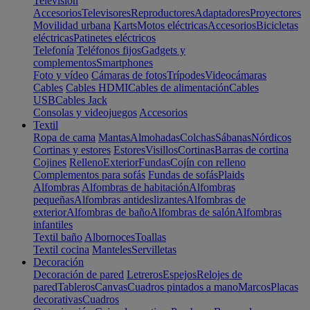
Televisión
Accesorios
Televisores
Reproductores
Adaptadores
Proyectores
Movilidad urbana
Karts
Motos eléctricas
Accesorios
Bicicletas
eléctricas
Patinetes eléctricos
Telefonía
Teléfonos fijos
Gadgets y
complementos
Smartphones
Foto y vídeo
Cámaras de fotos
Trípodes
Videocámaras
Cables
Cables HDMI
Cables de alimentación
Cables
USB
Cables Jack
Consolas y videojuegos
Accesorios
Textil
Ropa de cama
Mantas
Almohadas
Colchas
Sábanas
Nórdicos
Cortinas y estores
Estores
Visillos
Cortinas
Barras de cortina
Cojines
Relleno
Exterior
Fundas
Cojín con relleno
Complementos para sofás
Fundas de sofás
Plaids
Alfombras
Alfombras de habitación
Alfombras
pequeñas
Alfombras antideslizantes
Alfombras de
exterior
Alfombras de baño
Alfombras de salón
Alfombras
infantiles
Textil baño
Albornoces
Toallas
Textil cocina
Manteles
Servilletas
Decoración
Decoración de pared
Letreros
Espejos
Relojes de
pared
Tableros
Canvas
Cuadros pintados a mano
Marcos
Placas
decorativas
Cuadros