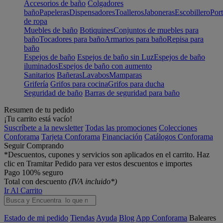
Accesorios de baño
Colgadores
baño
Papeleras
Dispensadores
Toalleros
Jaboneras
Escobillero
Port
de ropa
Muebles de baño
Botiquines
Conjuntos de muebles para
baño
Tocadores para baño
Armarios para baño
Repisa para
baño
Espejos de baño
Espejos de baño sin Luz
Espejos de baño
iluminados
Espejos de baño con aumento
Sanitarios
Bañeras
Lavabos
Mamparas
Grifería
Grifos para cocina
Grifos para ducha
Seguridad de baño
Barras de seguridad para baño
Resumen de tu pedido
¡Tu carrito está vacío!
Suscríbete a la newsletter
Todas las promociones
Colecciones
Conforama
Tarjeta Conforama
Financiación
Catálogos Conforama
Seguir Comprando
*Descuentos, cupones y servicios son aplicados en el carrito. Haz
clic en Tramitar Pedido para ver estos descuentos e importes
Pago 100% seguro
Total con descuento
(IVA incluido*)
Ir Al Carrito
Estado de mi pedido
Tiendas
Ayuda
Blog
App Conforama
Baleares