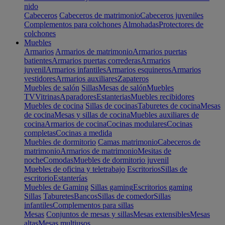
nido
Cabeceros
Cabeceros de matrimonio
Cabeceros juveniles
Complementos para colchones
Almohadas
Protectores de
colchones
Muebles
Armarios
Armarios de matrimonio
Armarios puertas
batientes
Armarios puertas correderas
Armarios
juvenil
Armarios infantiles
Armarios esquineros
Armarios
vestidores
Armarios auxiliares
Zapateros
Muebles de salón
Sillas
Mesas de salón
Muebles
TV
Vitrinas
Aparadores
Estanterias
Muebles recibidores
Muebles de cocina
Sillas de cocinas
Taburetes de cocina
Mesas
de cocina
Mesas y sillas de cocina
Muebles auxiliares de
cocina
Armarios de cocina
Cocinas modulares
Cocinas
completas
Cocinas a medida
Muebles de dormitorio
Camas matrimonio
Cabeceros de
matrimonio
Armarios de matrimonio
Mesitas de
noche
Comodas
Muebles de dormitorio juvenil
Muebles de oficina y teletrabajo
Escritorios
Sillas de
escritorio
Estanterías
Muebles de Gaming
Sillas gaming
Escritorios gaming
Sillas
Taburetes
Bancos
Sillas de comedor
Sillas
infantiles
Complementos para sillas
Mesas
Conjuntos de mesas y sillas
Mesas extensibles
Mesas
altas
Mesas multiusos