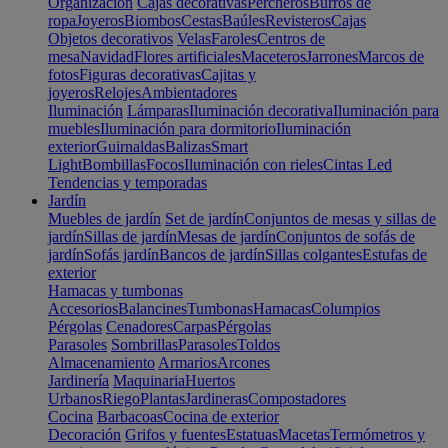
Organización
Cajas decorativas
Percheros
Burros de
ropa
Joyeros
Biombos
Cestas
Baúles
Revisteros
Cajas
Objetos decorativos
Velas
Faroles
Centros de
mesa
Navidad
Flores artificiales
Maceteros
Jarrones
Marcos de
fotos
Figuras decorativas
Cajitas y
joyeros
Relojes
Ambientadores
Iluminación
Lámparas
Iluminación decorativa
Iluminación para
muebles
Iluminación para dormitorio
Iluminación
exterior
Guirnaldas
Balizas
Smart
Light
Bombillas
Focos
Iluminación con rieles
Cintas Led
Tendencias y temporadas
Jardín
Muebles de jardín
Set de jardín
Conjuntos de mesas y sillas de
jardín
Sillas de jardín
Mesas de jardín
Conjuntos de sofás de
jardín
Sofás jardín
Bancos de jardín
Sillas colgantes
Estufas de
exterior
Hamacas y tumbonas
Accesorios
Balancines
Tumbonas
Hamacas
Columpios
Pérgolas
Cenadores
Carpas
Pérgolas
Parasoles
Sombrillas
Parasoles
Toldos
Almacenamiento
Armarios
Arcones
Jardinería
Maquinaria
Huertos
Urbanos
Riego
Plantas
Jardineras
Compostadores
Cocina
Barbacoas
Cocina de exterior
Decoración
Grifos y fuentes
Estatuas
Macetas
Termómetros y