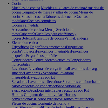
Cocina
Muebles de cocina
Muebles auxiliares de cocina
Armarios de
cocina
Conjuntos de mesas y sillas de cocina
Mesas de
cocina
Sillas de cocina
Taburetes de cocina
Cocinas
modulares
Cocinas completas
Cocinas a medida
Accesorios de cocina
Menaje
Servicio de
mesa
Cubertería
Cuchillos para chef
Vinos y
licores
Botellas
Utensilios de cocina
Vajilla
Bandejas
Electrodomésticos
Frigoríficos
Frigoríficos americanos
Frigoríficos
combi
Vinotecas
Frigoríficos integrables
Frigoríficos
pequeños
Frigoríficos portátiles
Congeladores
Congeladores verticales
Congeladores
horizontales
Lavadoras
Lavadoras de carga frontal
Lavadoras de carga
superior
Lavadoras - Secadoras
Lavadoras
integrables
Lavadoras por kg
Secadoras
Lavadoras - Secadoras
Secadoras con bomba de
calor
Secadoras de condensación
Secadoras de
evacuación
Secadoras integrables
Secadoras por Kg
Hornos
Conjunto de horno y placa
Hornos
convencionales
Hornos pirolíticos
Hornos multifunción
Placas de cocina
Conjunto de horno y
placa
Vitrocerámica
Placas de inducción
Placas de gas