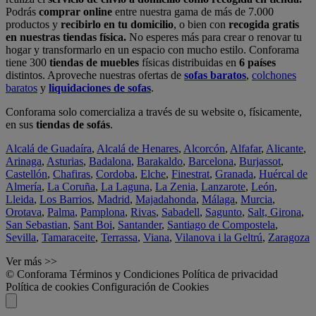
Podrás
comprar online
entre nuestra gama de más de 7.000
productos y
recibirlo en tu domicilio
, o bien con
recogida gratis
en nuestras tiendas física.
No esperes más para crear o renovar tu
hogar y transformarlo en un espacio con mucho estilo. Conforama
tiene 300
tiendas de muebles
físicas distribuidas en
6 países
distintos. Aproveche nuestras ofertas de
sofas baratos
,
colchones
baratos
y
liquidaciones de sofas
.
Conforama solo comercializa a través de su website o, físicamente,
en sus
tiendas de sofás
.
Alcalá de Guadaíra
,
Alcalá de Henares
,
Alcorcón
,
Alfafar
,
Alicante
,
Arinaga
,
Asturias
,
Badalona
,
Barakaldo
,
Barcelona
,
Burjassot
,
Castellón
,
Chafiras
,
Cordoba
,
Elche
,
Finestrat
,
Granada
,
Huércal de
Almería
,
La Coruña
,
La Laguna
,
La Zenia
,
Lanzarote
,
León
,
Lleida
,
Los Barrios
,
Madrid
,
Majadahonda
,
Málaga
,
Murcia
,
Orotava
,
Palma
,
Pamplona
,
Rivas
,
Sabadell
,
Sagunto
,
Salt, Girona
,
San Sebastian
,
Sant Boi
,
Santander
,
Santiago de Compostela
,
Sevilla
,
Tamaraceite
,
Terrassa
,
Viana
,
Vilanova i la Geltrú
,
Zaragoza
Ver más >>
© Conforama
Términos y Condiciones
Política de privacidad
Política de cookies
Configuración de Cookies