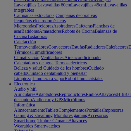
Lavavajillas
Lavavajillas 60cm
Lavavajillas 45cm
Lavavajillas
integrables
Campanas extractoras
Campanas decorativas
Pequeños electrodomésticos
Microondas
Freidoras
Aspiradores
Cafeteras
Planchas de
asar
Batidoras
Amasadores
Robots de Cocina
Balanzas de
Cocina
Tostadoras
Calefacción
Termoventiladores
Convectores
Estufas
Radiadores
Calefactores
D
Térmicos
Humidificadores
Climatización
Ventiladores
Aire acondicionado
Calentadores de agua
Termos eléctricos
Belleza y salud
Cuidado de los hombres
Cuidado
cabello
Cuidado dental
Salud y bienestar
Limpieza
Limpieza a vapor
Robot limpiacristales
Electrónica
Audio y hifi
Auriculares
Adaptadores
Reproductores
Radios
Altavoces
Hifi
Bar
de sonido
Audio car y GPS
Micrófonos
Informática
Almacenamiento
Tablets
Complementos
Portátiles
Impresoras
Gaming & streaming
Monitores gaming
Accesorios
Smart home
Timbres
Cámaras
Altavoces
Wearables
Smartwatches