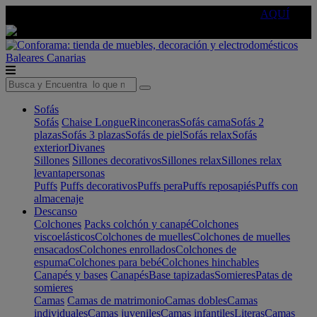
🔵Cambia tu electro con
-10% EXTRA
de descuento ☑️
AQUÍ
Baleares
Canarias
Sofás
Sofás
Chaise Longue
Rinconeras
Sofás cama
Sofás 2
plazas
Sofás 3 plazas
Sofás de piel
Sofás relax
Sofás
exterior
Divanes
Sillones
Sillones decorativos
Sillones relax
Sillones relax
levantapersonas
Puffs
Puffs decorativos
Puffs pera
Puffs reposapiés
Puffs con
almacenaje
Descanso
Colchones
Packs colchón y canapé
Colchones
viscoelásticos
Colchones de muelles
Colchones de muelles
ensacados
Colchones enrollados
Colchones de
espuma
Colchones para bebé
Colchones hinchables
Canapés y bases
Canapés
Base tapizadas
Somieres
Patas de
somieres
Camas
Camas de matrimonio
Camas dobles
Camas
individuales
Camas juveniles
Camas infantiles
Literas
Camas