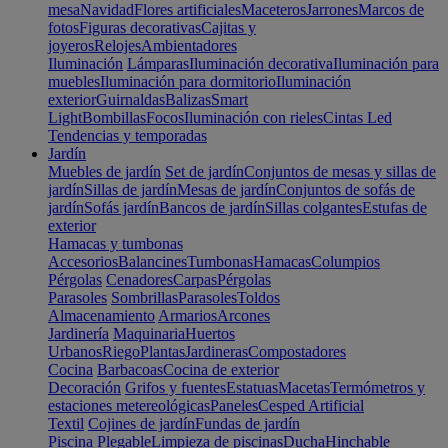
mesa
Navidad
Flores artificiales
Maceteros
Jarrones
Marcos de
fotos
Figuras decorativas
Cajitas y
joyeros
Relojes
Ambientadores
Iluminación
Lámparas
Iluminación decorativa
Iluminación para
muebles
Iluminación para dormitorio
Iluminación
exterior
Guirnaldas
Balizas
Smart
Light
Bombillas
Focos
Iluminación con rieles
Cintas Led
Tendencias y temporadas
Jardín
Muebles de jardín
Set de jardín
Conjuntos de mesas y sillas de
jardín
Sillas de jardín
Mesas de jardín
Conjuntos de sofás de
jardín
Sofás jardín
Bancos de jardín
Sillas colgantes
Estufas de
exterior
Hamacas y tumbonas
Accesorios
Balancines
Tumbonas
Hamacas
Columpios
Pérgolas
Cenadores
Carpas
Pérgolas
Parasoles
Sombrillas
Parasoles
Toldos
Almacenamiento
Armarios
Arcones
Jardinería
Maquinaria
Huertos
Urbanos
Riego
Plantas
Jardineras
Compostadores
Cocina
Barbacoas
Cocina de exterior
Decoración
Grifos y fuentes
Estatuas
Macetas
Termómetros y
estaciones metereológicas
Paneles
Cesped Artificial
Textil
Cojines de jardín
Fundas de jardín
Piscina
Plegable
Limpieza de piscinas
Ducha
Hinchable