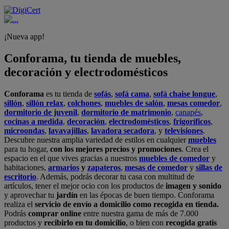
¡Nueva app!
Conforama, tu tienda de muebles,
decoración y electrodomésticos
Conforama
es tu tienda de
sofás
,
sofá cama
,
sofá chaise longue
,
sillón
,
sillón relax
,
colchones
,
muebles de salón
,
mesas comedor
,
dormitorio de juvenil
,
dormitorio de matrimonio
,
canapés
,
cocinas a medida
,
decoración
,
electrodomésticos
,
frigoríficos
,
microondas
,
lavavajillas
,
lavadora secadora
, y
televisiones
.
Descubre nuestra amplia variedad de estilos en cualquier
muebles
para tu hogar,
con los mejores precios y promociones
. Crea el
espacio en el que vives gracias a nuestros
muebles de comedor
y
habitaciones,
armarios
y
zapateros
,
mesas de comedor
y
sillas de
escritorio
. Además, podrás decorar tu casa con multitud de
artículos, tener el mejor ocio con los productos de
imagen y sonido
y aprovechar tu
jardín
en las épocas de buen tiempo. Conforama
realiza el
servicio de envío a domicilio como recogida en tienda.
Podrás
comprar online
entre nuestra gama de más de 7.000
productos y
recibirlo en tu domicilio
, o bien con
recogida gratis