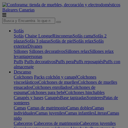
Baleares
Canarias
Sofás
Sofás
Chaise Longue
Rinconeras
Sofás cama
Sofás 2
plazas
Sofás 3 plazas
Sofás de piel
Sofás relax
Sofás
exterior
Divanes
Sillones
Sillones decorativos
Sillones relax
Sillones relax
levantapersonas
Puffs
Puffs decorativos
Puffs pera
Puffs reposapiés
Puffs con
almacenaje
Descanso
Colchones
Packs colchón y canapé
Colchones
viscoelásticos
Colchones de muelles
Colchones de muelles
ensacados
Colchones enrollados
Colchones de
espuma
Colchones para bebé
Colchones hinchables
Canapés y bases
Canapés
Base tapizadas
Somieres
Patas de
somieres
Camas
Camas de matrimonio
Camas dobles
Camas
individuales
Camas juveniles
Camas infantiles
Literas
Camas
nido
Cabeceros
Cabeceros de matrimonio
Cabeceros juveniles