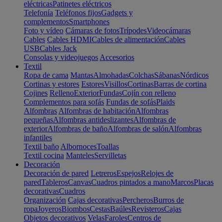
eléctricas
Patinetes eléctricos
Telefonía
Teléfonos fijos
Gadgets y
complementos
Smartphones
Foto y vídeo
Cámaras de fotos
Trípodes
Videocámaras
Cables
Cables HDMI
Cables de alimentación
Cables
USB
Cables Jack
Consolas y videojuegos
Accesorios
Textil
Ropa de cama
Mantas
Almohadas
Colchas
Sábanas
Nórdicos
Cortinas y estores
Estores
Visillos
Cortinas
Barras de cortina
Cojines
Relleno
Exterior
Fundas
Cojín con relleno
Complementos para sofás
Fundas de sofás
Plaids
Alfombras
Alfombras de habitación
Alfombras
pequeñas
Alfombras antideslizantes
Alfombras de
exterior
Alfombras de baño
Alfombras de salón
Alfombras
infantiles
Textil baño
Albornoces
Toallas
Textil cocina
Manteles
Servilletas
Decoración
Decoración de pared
Letreros
Espejos
Relojes de
pared
Tableros
Canvas
Cuadros pintados a mano
Marcos
Placas
decorativas
Cuadros
Organización
Cajas decorativas
Percheros
Burros de
ropa
Joyeros
Biombos
Cestas
Baúles
Revisteros
Cajas
Objetos decorativos
Velas
Faroles
Centros de