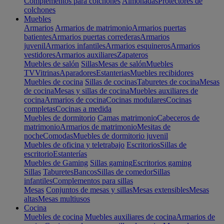
Complementos para colchones
Almohadas
Protectores de
colchones
Muebles
Armarios
Armarios de matrimonio
Armarios puertas
batientes
Armarios puertas correderas
Armarios
juvenil
Armarios infantiles
Armarios esquineros
Armarios
vestidores
Armarios auxiliares
Zapateros
Muebles de salón
Sillas
Mesas de salón
Muebles
TV
Vitrinas
Aparadores
Estanterias
Muebles recibidores
Muebles de cocina
Sillas de cocinas
Taburetes de cocina
Mesas
de cocina
Mesas y sillas de cocina
Muebles auxiliares de
cocina
Armarios de cocina
Cocinas modulares
Cocinas
completas
Cocinas a medida
Muebles de dormitorio
Camas matrimonio
Cabeceros de
matrimonio
Armarios de matrimonio
Mesitas de
noche
Comodas
Muebles de dormitorio juvenil
Muebles de oficina y teletrabajo
Escritorios
Sillas de
escritorio
Estanterías
Muebles de Gaming
Sillas gaming
Escritorios gaming
Sillas
Taburetes
Bancos
Sillas de comedor
Sillas
infantiles
Complementos para sillas
Mesas
Conjuntos de mesas y sillas
Mesas extensibles
Mesas
altas
Mesas multiusos
Cocina
Muebles de cocina
Muebles auxiliares de cocina
Armarios de