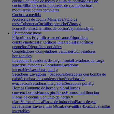
cocina
Conjuntos de mesas y sillas de cocina
Mesas de
cocina
Sillas de cocina
Taburetes de cocina
Cocinas
modulares
Cocinas completas
Cocinas a medida
Accesorios de cocina
Menaje
Servicio de
mesa
Cubertería
Cuchillos para chef
Vinos y
licores
Botellas
Utensilios de cocina
Vajilla
Bandejas
Electrodomésticos
Frigoríficos
Frigoríficos americanos
Frigoríficos
combi
Vinotecas
Frigoríficos integrables
Frigoríficos
pequeños
Frigoríficos portátiles
Congeladores
Congeladores verticales
Congeladores
horizontales
Lavadoras
Lavadoras de carga frontal
Lavadoras de carga
superior
Lavadoras - Secadoras
Lavadoras
integrables
Lavadoras por kg
Secadoras
Lavadoras - Secadoras
Secadoras con bomba de
calor
Secadoras de condensación
Secadoras de
evacuación
Secadoras integrables
Secadoras por Kg
Hornos
Conjunto de horno y placa
Hornos
convencionales
Hornos pirolíticos
Hornos multifunción
Placas de cocina
Conjunto de horno y
placa
Vitrocerámica
Placas de inducción
Placas de gas
Lavavajillas
Lavavajillas 60cm
Lavavajillas 45cm
Lavavajillas
integrables