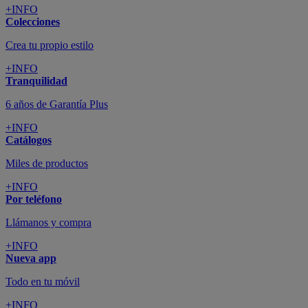
+INFO
Colecciones
Crea tu propio estilo
+INFO
Tranquilidad
6 años de Garantía Plus
+INFO
Catálogos
Miles de productos
+INFO
Por teléfono
Llámanos y compra
+INFO
Nueva app
Todo en tu móvil
+INFO