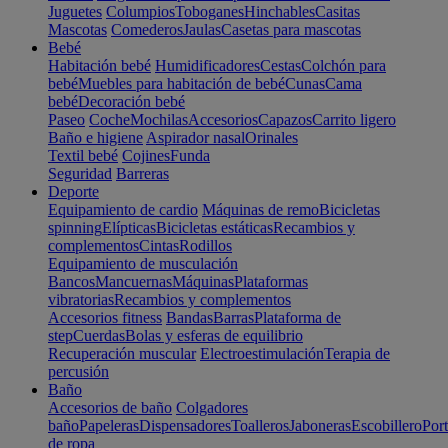
Juguetes
Columpios
Toboganes
Hinchables
Casitas
Mascotas
Comederos
Jaulas
Casetas para mascotas
Bebé
Habitación bebé
Humidificadores
Cestas
Colchón para
bebé
Muebles para habitación de bebé
Cunas
Cama
bebé
Decoración bebé
Paseo
Coche
Mochilas
Accesorios
Capazos
Carrito ligero
Baño e higiene
Aspirador nasal
Orinales
Textil bebé
Cojines
Funda
Seguridad
Barreras
Deporte
Equipamiento de cardio
Máquinas de remo
Bicicletas
spinning
Elípticas
Bicicletas estáticas
Recambios y
complementos
Cintas
Rodillos
Equipamiento de musculación
Bancos
Mancuernas
Máquinas
Plataformas
vibratorias
Recambios y complementos
Accesorios fitness
Bandas
Barras
Plataforma de
step
Cuerdas
Bolas y esferas de equilibrio
Recuperación muscular
Electroestimulación
Terapia de
percusión
Baño
Accesorios de baño
Colgadores
baño
Papeleras
Dispensadores
Toalleros
Jaboneras
Escobillero
Port
de ropa