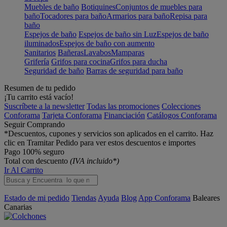
Muebles de baño
Botiquines
Conjuntos de muebles para
baño
Tocadores para baño
Armarios para baño
Repisa para
baño
Espejos de baño
Espejos de baño sin Luz
Espejos de baño
iluminados
Espejos de baño con aumento
Sanitarios
Bañeras
Lavabos
Mamparas
Grifería
Grifos para cocina
Grifos para ducha
Seguridad de baño
Barras de seguridad para baño
Resumen de tu pedido
¡Tu carrito está vacío!
Suscríbete a la newsletter
Todas las promociones
Colecciones
Conforama
Tarjeta Conforama
Financiación
Catálogos Conforama
Seguir Comprando
*Descuentos, cupones y servicios son aplicados en el carrito. Haz
clic en Tramitar Pedido para ver estos descuentos e importes
Pago 100% seguro
Total con descuento
(IVA incluido*)
Ir Al Carrito
Estado de mi pedido
Tiendas
Ayuda
Blog
App Conforama
Baleares
Canarias