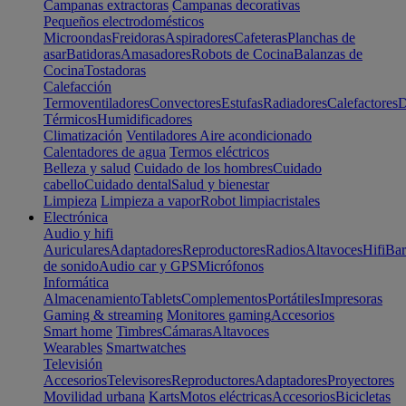
Campanas extractoras
Campanas decorativas
Pequeños electrodomésticos
Microondas
Freidoras
Aspiradores
Cafeteras
Planchas de
asar
Batidoras
Amasadores
Robots de Cocina
Balanzas de
Cocina
Tostadoras
Calefacción
Termoventiladores
Convectores
Estufas
Radiadores
Calefactores
D
Térmicos
Humidificadores
Climatización
Ventiladores
Aire acondicionado
Calentadores de agua
Termos eléctricos
Belleza y salud
Cuidado de los hombres
Cuidado
cabello
Cuidado dental
Salud y bienestar
Limpieza
Limpieza a vapor
Robot limpiacristales
Electrónica
Audio y hifi
Auriculares
Adaptadores
Reproductores
Radios
Altavoces
Hifi
Bar
de sonido
Audio car y GPS
Micrófonos
Informática
Almacenamiento
Tablets
Complementos
Portátiles
Impresoras
Gaming & streaming
Monitores gaming
Accesorios
Smart home
Timbres
Cámaras
Altavoces
Wearables
Smartwatches
Televisión
Accesorios
Televisores
Reproductores
Adaptadores
Proyectores
Movilidad urbana
Karts
Motos eléctricas
Accesorios
Bicicletas