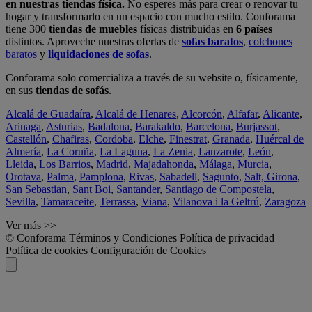
en nuestras tiendas física.
No esperes más para crear o renovar tu
hogar y transformarlo en un espacio con mucho estilo. Conforama
tiene 300
tiendas de muebles
físicas distribuidas en
6 países
distintos. Aproveche nuestras ofertas de
sofas baratos
,
colchones
baratos
y
liquidaciones de sofas
.
Conforama solo comercializa a través de su website o, físicamente,
en sus
tiendas de sofás
.
Alcalá de Guadaíra
,
Alcalá de Henares
,
Alcorcón
,
Alfafar
,
Alicante
,
Arinaga
,
Asturias
,
Badalona
,
Barakaldo
,
Barcelona
,
Burjassot
,
Castellón
,
Chafiras
,
Cordoba
,
Elche
,
Finestrat
,
Granada
,
Huércal de
Almería
,
La Coruña
,
La Laguna
,
La Zenia
,
Lanzarote
,
León
,
Lleida
,
Los Barrios
,
Madrid
,
Majadahonda
,
Málaga
,
Murcia
,
Orotava
,
Palma
,
Pamplona
,
Rivas
,
Sabadell
,
Sagunto
,
Salt, Girona
,
San Sebastian
,
Sant Boi
,
Santander
,
Santiago de Compostela
,
Sevilla
,
Tamaraceite
,
Terrassa
,
Viana
,
Vilanova i la Geltrú
,
Zaragoza
Ver más >>
© Conforama
Términos y Condiciones
Política de privacidad
Política de cookies
Configuración de Cookies