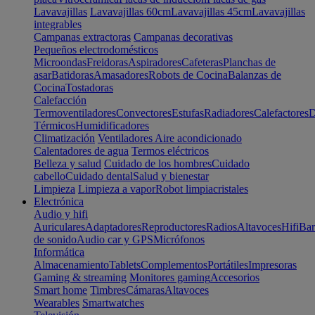
Lavavajillas
Lavavajillas 60cm
Lavavajillas 45cm
Lavavajillas
integrables
Campanas extractoras
Campanas decorativas
Pequeños electrodomésticos
Microondas
Freidoras
Aspiradores
Cafeteras
Planchas de
asar
Batidoras
Amasadores
Robots de Cocina
Balanzas de
Cocina
Tostadoras
Calefacción
Termoventiladores
Convectores
Estufas
Radiadores
Calefactores
D
Térmicos
Humidificadores
Climatización
Ventiladores
Aire acondicionado
Calentadores de agua
Termos eléctricos
Belleza y salud
Cuidado de los hombres
Cuidado
cabello
Cuidado dental
Salud y bienestar
Limpieza
Limpieza a vapor
Robot limpiacristales
Electrónica
Audio y hifi
Auriculares
Adaptadores
Reproductores
Radios
Altavoces
Hifi
Bar
de sonido
Audio car y GPS
Micrófonos
Informática
Almacenamiento
Tablets
Complementos
Portátiles
Impresoras
Gaming & streaming
Monitores gaming
Accesorios
Smart home
Timbres
Cámaras
Altavoces
Wearables
Smartwatches