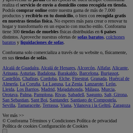
realiza el
servicio de envío a domicilio como recogida en tienda.
Podrás
comprar online
entre nuestra gama de más de 7.000
productos y
recibirlo en tu domicilio
, o bien con
recogida gratis
en nuestras tiendas física.
No esperes más para crear o renovar tu
hogar y transformarlo en un espacio con mucho estilo. Conforama
tiene 300
tiendas de muebles
físicas distribuidas en
6 países
distintos. Aproveche nuestras ofertas de
sofas baratos
,
colchones
baratos
y
liquidaciones de sofas
.
Conforama solo comercializa a través de su website o, físicamente,
en sus
tiendas de sofás
.
Alcalá de Guadaíra
,
Alcalá de Henares
,
Alcorcón
,
Alfafar
,
Alicante
,
Arinaga
,
Asturias
,
Badalona
,
Barakaldo
,
Barcelona
,
Burjassot
,
Castellón
,
Chafiras
,
Cordoba
,
Elche
,
Finestrat
,
Granada
,
Huércal de
Almería
,
La Coruña
,
La Laguna
,
La Zenia
,
Lanzarote
,
León
,
Lleida
,
Los Barrios
,
Madrid
,
Majadahonda
,
Málaga
,
Murcia
,
Orotava
,
Palma
,
Pamplona
,
Rivas
,
Sabadell
,
Sagunto
,
Salt, Girona
,
San Sebastian
,
Sant Boi
,
Santander
,
Santiago de Compostela
,
Sevilla
,
Tamaraceite
,
Terrassa
,
Viana
,
Vilanova i la Geltrú
,
Zaragoza
Ver más >>
© Conforama
Términos y Condiciones
Política de privacidad
Política de cookies
Configuración de Cookies