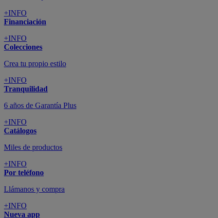
+INFO
Financiación
+INFO
Colecciones
Crea tu propio estilo
+INFO
Tranquilidad
6 años de Garantía Plus
+INFO
Catálogos
Miles de productos
+INFO
Por teléfono
Llámanos y compra
+INFO
Nueva app