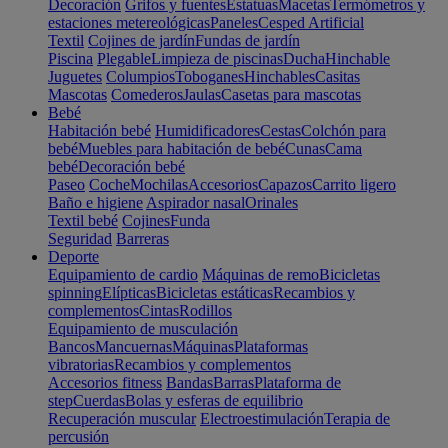
Decoración
Grifos y fuentes
Estatuas
Macetas
Termómetros y
estaciones metereológicas
Paneles
Cesped Artificial
Textil
Cojines de jardín
Fundas de jardín
Piscina
Plegable
Limpieza de piscinas
Ducha
Hinchable
Juguetes
Columpios
Toboganes
Hinchables
Casitas
Mascotas
Comederos
Jaulas
Casetas para mascotas
Bebé
Habitación bebé
Humidificadores
Cestas
Colchón para
bebé
Muebles para habitación de bebé
Cunas
Cama
bebé
Decoración bebé
Paseo
Coche
Mochilas
Accesorios
Capazos
Carrito ligero
Baño e higiene
Aspirador nasal
Orinales
Textil bebé
Cojines
Funda
Seguridad
Barreras
Deporte
Equipamiento de cardio
Máquinas de remo
Bicicletas
spinning
Elípticas
Bicicletas estáticas
Recambios y
complementos
Cintas
Rodillos
Equipamiento de musculación
Bancos
Mancuernas
Máquinas
Plataformas
vibratorias
Recambios y complementos
Accesorios fitness
Bandas
Barras
Plataforma de
step
Cuerdas
Bolas y esferas de equilibrio
Recuperación muscular
Electroestimulación
Terapia de
percusión