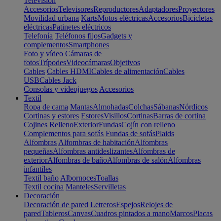
Televisión
Accesorios
Televisores
Reproductores
Adaptadores
Proyectores
Movilidad urbana
Karts
Motos eléctricas
Accesorios
Bicicletas
eléctricas
Patinetes eléctricos
Telefonía
Teléfonos fijos
Gadgets y
complementos
Smartphones
Foto y vídeo
Cámaras de
fotos
Trípodes
Videocámaras
Objetivos
Cables
Cables HDMI
Cables de alimentación
Cables
USB
Cables Jack
Consolas y videojuegos
Accesorios
Textil
Ropa de cama
Mantas
Almohadas
Colchas
Sábanas
Nórdicos
Cortinas y estores
Estores
Visillos
Cortinas
Barras de cortina
Cojines
Relleno
Exterior
Fundas
Cojín con relleno
Complementos para sofás
Fundas de sofás
Plaids
Alfombras
Alfombras de habitación
Alfombras
pequeñas
Alfombras antideslizantes
Alfombras de
exterior
Alfombras de baño
Alfombras de salón
Alfombras
infantiles
Textil baño
Albornoces
Toallas
Textil cocina
Manteles
Servilletas
Decoración
Decoración de pared
Letreros
Espejos
Relojes de
pared
Tableros
Canvas
Cuadros pintados a mano
Marcos
Placas