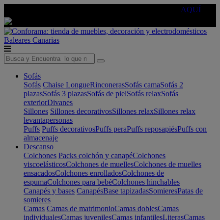
🔵Cambia tu electro con
-10% EXTRA
de descuento ☑️
AQUÍ
Baleares
Canarias
Sofás
Sofás
Chaise Longue
Rinconeras
Sofás cama
Sofás 2
plazas
Sofás 3 plazas
Sofás de piel
Sofás relax
Sofás
exterior
Divanes
Sillones
Sillones decorativos
Sillones relax
Sillones relax
levantapersonas
Puffs
Puffs decorativos
Puffs pera
Puffs reposapiés
Puffs con
almacenaje
Descanso
Colchones
Packs colchón y canapé
Colchones
viscoelásticos
Colchones de muelles
Colchones de muelles
ensacados
Colchones enrollados
Colchones de
espuma
Colchones para bebé
Colchones hinchables
Canapés y bases
Canapés
Base tapizadas
Somieres
Patas de
somieres
Camas
Camas de matrimonio
Camas dobles
Camas
individuales
Camas juveniles
Camas infantiles
Literas
Camas