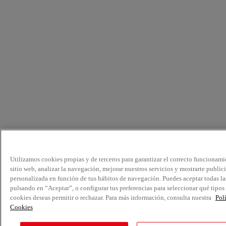
Utilizamos cookies propias y de terceros para garantizar el correcto funcionami
sitio web, analizar la navegación, mejorar nuestros servicios y mostrarte public
personalizada en función de tus hábitos de navegación. Puedes aceptar todas la
pulsando en “Aceptar”, o configurar tus preferencias para seleccionar qué tipos
cookies deseas permitir o rechazar. Para más información, consulta nuestra
Pol
Cookies