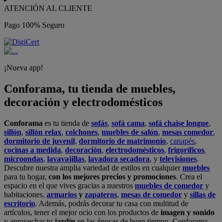
ATENCIÓN AL CLIENTE
Pago 100% Seguro
¡Nueva app!
Conforama, tu tienda de muebles,
decoración y electrodomésticos
Conforama
es tu tienda de
sofás
,
sofá cama
,
sofá chaise longue
,
sillón
,
sillón relax
,
colchones
,
muebles de salón
,
mesas comedor
,
dormitorio de juvenil
,
dormitorio de matrimonio
,
canapés
,
cocinas a medida
,
decoración
,
electrodomésticos
,
frigoríficos
,
microondas
,
lavavajillas
,
lavadora secadora
, y
televisiones
.
Descubre nuestra amplia variedad de estilos en cualquier
muebles
para tu hogar,
con los mejores precios y promociones
. Crea el
espacio en el que vives gracias a nuestros
muebles de comedor
y
habitaciones,
armarios
y
zapateros
,
mesas de comedor
y
sillas de
escritorio
. Además, podrás decorar tu casa con multitud de
artículos, tener el mejor ocio con los productos de
imagen y sonido
y aprovechar tu
jardín
en las épocas de buen tiempo. Conforama