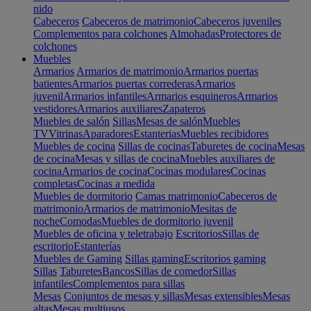
nido
Cabeceros
Cabeceros de matrimonio
Cabeceros juveniles
Complementos para colchones
Almohadas
Protectores de
colchones
Muebles
Armarios
Armarios de matrimonio
Armarios puertas
batientes
Armarios puertas correderas
Armarios
juvenil
Armarios infantiles
Armarios esquineros
Armarios
vestidores
Armarios auxiliares
Zapateros
Muebles de salón
Sillas
Mesas de salón
Muebles
TV
Vitrinas
Aparadores
Estanterias
Muebles recibidores
Muebles de cocina
Sillas de cocinas
Taburetes de cocina
Mesas
de cocina
Mesas y sillas de cocina
Muebles auxiliares de
cocina
Armarios de cocina
Cocinas modulares
Cocinas
completas
Cocinas a medida
Muebles de dormitorio
Camas matrimonio
Cabeceros de
matrimonio
Armarios de matrimonio
Mesitas de
noche
Comodas
Muebles de dormitorio juvenil
Muebles de oficina y teletrabajo
Escritorios
Sillas de
escritorio
Estanterías
Muebles de Gaming
Sillas gaming
Escritorios gaming
Sillas
Taburetes
Bancos
Sillas de comedor
Sillas
infantiles
Complementos para sillas
Mesas
Conjuntos de mesas y sillas
Mesas extensibles
Mesas
altas
Mesas multiusos