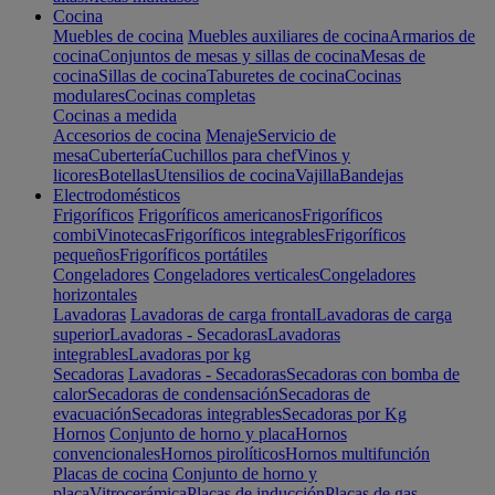
Cocina
Muebles de cocina
Muebles auxiliares de cocina
Armarios de
cocina
Conjuntos de mesas y sillas de cocina
Mesas de
cocina
Sillas de cocina
Taburetes de cocina
Cocinas
modulares
Cocinas completas
Cocinas a medida
Accesorios de cocina
Menaje
Servicio de
mesa
Cubertería
Cuchillos para chef
Vinos y
licores
Botellas
Utensilios de cocina
Vajilla
Bandejas
Electrodomésticos
Frigoríficos
Frigoríficos americanos
Frigoríficos
combi
Vinotecas
Frigoríficos integrables
Frigoríficos
pequeños
Frigoríficos portátiles
Congeladores
Congeladores verticales
Congeladores
horizontales
Lavadoras
Lavadoras de carga frontal
Lavadoras de carga
superior
Lavadoras - Secadoras
Lavadoras
integrables
Lavadoras por kg
Secadoras
Lavadoras - Secadoras
Secadoras con bomba de
calor
Secadoras de condensación
Secadoras de
evacuación
Secadoras integrables
Secadoras por Kg
Hornos
Conjunto de horno y placa
Hornos
convencionales
Hornos pirolíticos
Hornos multifunción
Placas de cocina
Conjunto de horno y
placa
Vitrocerámica
Placas de inducción
Placas de gas