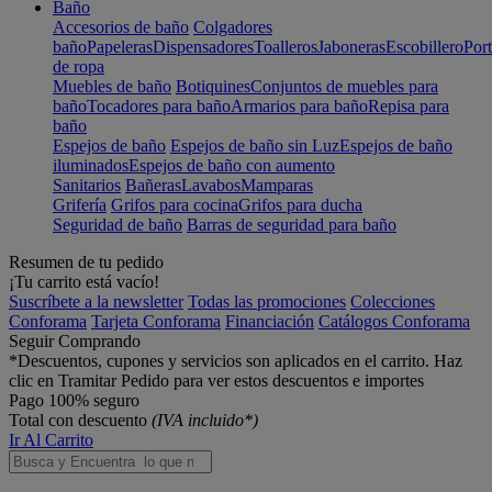
Baño
Accesorios de baño
Colgadores
baño
Papeleras
Dispensadores
Toalleros
Jaboneras
Escobillero
Port
de ropa
Muebles de baño
Botiquines
Conjuntos de muebles para
baño
Tocadores para baño
Armarios para baño
Repisa para
baño
Espejos de baño
Espejos de baño sin Luz
Espejos de baño
iluminados
Espejos de baño con aumento
Sanitarios
Bañeras
Lavabos
Mamparas
Grifería
Grifos para cocina
Grifos para ducha
Seguridad de baño
Barras de seguridad para baño
Resumen de tu pedido
¡Tu carrito está vacío!
Suscríbete a la newsletter
Todas las promociones
Colecciones
Conforama
Tarjeta Conforama
Financiación
Catálogos Conforama
Seguir Comprando
*Descuentos, cupones y servicios son aplicados en el carrito. Haz
clic en Tramitar Pedido para ver estos descuentos e importes
Pago 100% seguro
Total con descuento
(IVA incluido*)
Ir Al Carrito