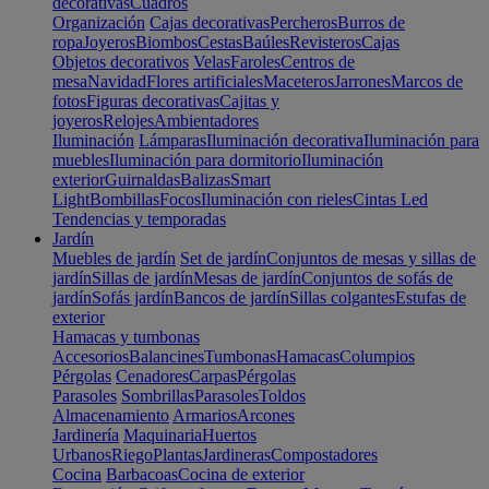
decorativas
Cuadros
Organización
Cajas decorativas
Percheros
Burros de
ropa
Joyeros
Biombos
Cestas
Baúles
Revisteros
Cajas
Objetos decorativos
Velas
Faroles
Centros de
mesa
Navidad
Flores artificiales
Maceteros
Jarrones
Marcos de
fotos
Figuras decorativas
Cajitas y
joyeros
Relojes
Ambientadores
Iluminación
Lámparas
Iluminación decorativa
Iluminación para
muebles
Iluminación para dormitorio
Iluminación
exterior
Guirnaldas
Balizas
Smart
Light
Bombillas
Focos
Iluminación con rieles
Cintas Led
Tendencias y temporadas
Jardín
Muebles de jardín
Set de jardín
Conjuntos de mesas y sillas de
jardín
Sillas de jardín
Mesas de jardín
Conjuntos de sofás de
jardín
Sofás jardín
Bancos de jardín
Sillas colgantes
Estufas de
exterior
Hamacas y tumbonas
Accesorios
Balancines
Tumbonas
Hamacas
Columpios
Pérgolas
Cenadores
Carpas
Pérgolas
Parasoles
Sombrillas
Parasoles
Toldos
Almacenamiento
Armarios
Arcones
Jardinería
Maquinaria
Huertos
Urbanos
Riego
Plantas
Jardineras
Compostadores
Cocina
Barbacoas
Cocina de exterior