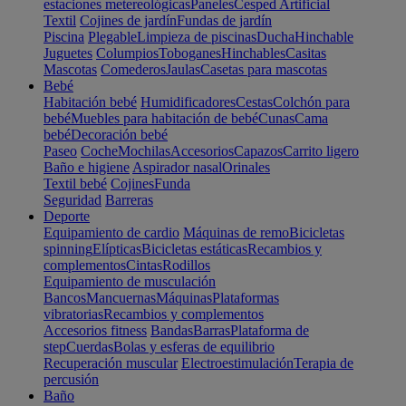
estaciones metereológicas
Paneles
Cesped Artificial
Textil
Cojines de jardín
Fundas de jardín
Piscina
Plegable
Limpieza de piscinas
Ducha
Hinchable
Juguetes
Columpios
Toboganes
Hinchables
Casitas
Mascotas
Comederos
Jaulas
Casetas para mascotas
Bebé
Habitación bebé
Humidificadores
Cestas
Colchón para
bebé
Muebles para habitación de bebé
Cunas
Cama
bebé
Decoración bebé
Paseo
Coche
Mochilas
Accesorios
Capazos
Carrito ligero
Baño e higiene
Aspirador nasal
Orinales
Textil bebé
Cojines
Funda
Seguridad
Barreras
Deporte
Equipamiento de cardio
Máquinas de remo
Bicicletas
spinning
Elípticas
Bicicletas estáticas
Recambios y
complementos
Cintas
Rodillos
Equipamiento de musculación
Bancos
Mancuernas
Máquinas
Plataformas
vibratorias
Recambios y complementos
Accesorios fitness
Bandas
Barras
Plataforma de
step
Cuerdas
Bolas y esferas de equilibrio
Recuperación muscular
Electroestimulación
Terapia de
percusión
Baño