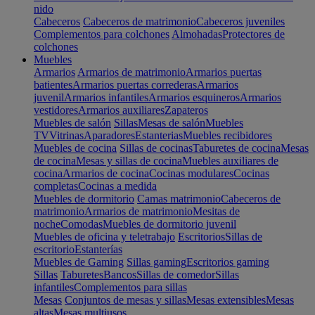
nido
Cabeceros
Cabeceros de matrimonio
Cabeceros juveniles
Complementos para colchones
Almohadas
Protectores de
colchones
Muebles
Armarios
Armarios de matrimonio
Armarios puertas
batientes
Armarios puertas correderas
Armarios
juvenil
Armarios infantiles
Armarios esquineros
Armarios
vestidores
Armarios auxiliares
Zapateros
Muebles de salón
Sillas
Mesas de salón
Muebles
TV
Vitrinas
Aparadores
Estanterias
Muebles recibidores
Muebles de cocina
Sillas de cocinas
Taburetes de cocina
Mesas
de cocina
Mesas y sillas de cocina
Muebles auxiliares de
cocina
Armarios de cocina
Cocinas modulares
Cocinas
completas
Cocinas a medida
Muebles de dormitorio
Camas matrimonio
Cabeceros de
matrimonio
Armarios de matrimonio
Mesitas de
noche
Comodas
Muebles de dormitorio juvenil
Muebles de oficina y teletrabajo
Escritorios
Sillas de
escritorio
Estanterías
Muebles de Gaming
Sillas gaming
Escritorios gaming
Sillas
Taburetes
Bancos
Sillas de comedor
Sillas
infantiles
Complementos para sillas
Mesas
Conjuntos de mesas y sillas
Mesas extensibles
Mesas
altas
Mesas multiusos