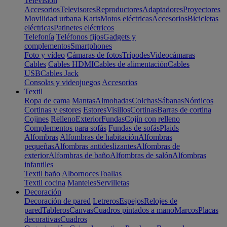
Televisión
Accesorios
Televisores
Reproductores
Adaptadores
Proyectores
Movilidad urbana
Karts
Motos eléctricas
Accesorios
Bicicletas
eléctricas
Patinetes eléctricos
Telefonía
Teléfonos fijos
Gadgets y
complementos
Smartphones
Foto y vídeo
Cámaras de fotos
Trípodes
Videocámaras
Cables
Cables HDMI
Cables de alimentación
Cables
USB
Cables Jack
Consolas y videojuegos
Accesorios
Textil
Ropa de cama
Mantas
Almohadas
Colchas
Sábanas
Nórdicos
Cortinas y estores
Estores
Visillos
Cortinas
Barras de cortina
Cojines
Relleno
Exterior
Fundas
Cojín con relleno
Complementos para sofás
Fundas de sofás
Plaids
Alfombras
Alfombras de habitación
Alfombras
pequeñas
Alfombras antideslizantes
Alfombras de
exterior
Alfombras de baño
Alfombras de salón
Alfombras
infantiles
Textil baño
Albornoces
Toallas
Textil cocina
Manteles
Servilletas
Decoración
Decoración de pared
Letreros
Espejos
Relojes de
pared
Tableros
Canvas
Cuadros pintados a mano
Marcos
Placas
decorativas
Cuadros