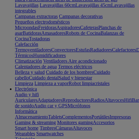
Lavavajillas
Lavavajillas 60cm
Lavavajillas 45cm
Lavavajillas
integrables
Campanas extractoras
Campanas decorativas
Pequeños electrodomésticos
Microondas
Freidoras
Aspiradores
Cafeteras
Planchas de
asar
Batidoras
Amasadores
Robots de Cocina
Balanzas de
Cocina
Tostadoras
Calefacción
Termoventiladores
Convectores
Estufas
Radiadores
Calefactores
D
Térmicos
Humidificadores
Climatización
Ventiladores
Aire acondicionado
Calentadores de agua
Termos eléctricos
Belleza y salud
Cuidado de los hombres
Cuidado
cabello
Cuidado dental
Salud y bienestar
Limpieza
Limpieza a vapor
Robot limpiacristales
Electrónica
Audio y hifi
Auriculares
Adaptadores
Reproductores
Radios
Altavoces
Hifi
Bar
de sonido
Audio car y GPS
Micrófonos
Informática
Almacenamiento
Tablets
Complementos
Portátiles
Impresoras
Gaming & streaming
Monitores gaming
Accesorios
Smart home
Timbres
Cámaras
Altavoces
Wearables
Smartwatches