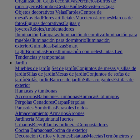
Organización
Cajas decorativas
Percheros
Burros de
ropa
Joyeros
Biombos
Cestas
Baúles
Revisteros
Cajas
Objetos decorativos
Velas
Faroles
Centros de
mesa
Navidad
Flores artificiales
Maceteros
Jarrones
Marcos de
fotos
Figuras decorativas
Cajitas y
joyeros
Relojes
Ambientadores
Iluminación
Lámparas
Iluminación decorativa
Iluminación para
muebles
Iluminación para dormitorio
Iluminación
exterior
Guirnaldas
Balizas
Smart
Light
Bombillas
Focos
Iluminación con rieles
Cintas Led
Tendencias y temporadas
Jardín
Muebles de jardín
Set de jardín
Conjuntos de mesas y sillas de
jardín
Sillas de jardín
Mesas de jardín
Conjuntos de sofás de
jardín
Sofás jardín
Bancos de jardín
Sillas colgantes
Estufas de
exterior
Hamacas y tumbonas
Accesorios
Balancines
Tumbonas
Hamacas
Columpios
Pérgolas
Cenadores
Carpas
Pérgolas
Parasoles
Sombrillas
Parasoles
Toldos
Almacenamiento
Armarios
Arcones
Jardinería
Maquinaria
Huertos
Urbanos
Riego
Plantas
Jardineras
Compostadores
Cocina
Barbacoas
Cocina de exterior
Decoración
Grifos y fuentes
Estatuas
Macetas
Termómetros y