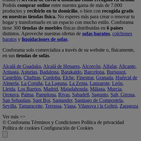
Podrás
comprar online
entre nuestra gama de más de 7.000
productos y
recibirlo en tu domicilio
, o bien con
recogida gratis
en nuestras tiendas física.
No esperes más para crear o renovar tu
hogar y transformarlo en un espacio con mucho estilo. Conforama
tiene 300
tiendas de muebles
físicas distribuidas en
6 países
distintos. Aproveche nuestras ofertas de
sofas baratos
,
colchones
baratos
y
liquidaciones de sofas
.
Conforama solo comercializa a través de su website o, físicamente,
en sus
tiendas de sofás
.
Alcalá de Guadaíra
,
Alcalá de Henares
,
Alcorcón
,
Alfafar
,
Alicante
,
Arinaga
,
Asturias
,
Badalona
,
Barakaldo
,
Barcelona
,
Burjassot
,
Castellón
,
Chafiras
,
Cordoba
,
Elche
,
Finestrat
,
Granada
,
Huércal de
Almería
,
La Coruña
,
La Laguna
,
La Zenia
,
Lanzarote
,
León
,
Lleida
,
Los Barrios
,
Madrid
,
Majadahonda
,
Málaga
,
Murcia
,
Orotava
,
Palma
,
Pamplona
,
Rivas
,
Sabadell
,
Sagunto
,
Salt, Girona
,
San Sebastian
,
Sant Boi
,
Santander
,
Santiago de Compostela
,
Sevilla
,
Tamaraceite
,
Terrassa
,
Viana
,
Vilanova i la Geltrú
,
Zaragoza
Ver más >>
© Conforama
Términos y Condiciones
Política de privacidad
Política de cookies
Configuración de Cookies