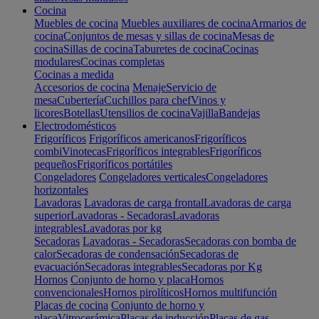
Cocina
Muebles de cocina
Muebles auxiliares de cocina
Armarios de
cocina
Conjuntos de mesas y sillas de cocina
Mesas de
cocina
Sillas de cocina
Taburetes de cocina
Cocinas
modulares
Cocinas completas
Cocinas a medida
Accesorios de cocina
Menaje
Servicio de
mesa
Cubertería
Cuchillos para chef
Vinos y
licores
Botellas
Utensilios de cocina
Vajilla
Bandejas
Electrodomésticos
Frigoríficos
Frigoríficos americanos
Frigoríficos
combi
Vinotecas
Frigoríficos integrables
Frigoríficos
pequeños
Frigoríficos portátiles
Congeladores
Congeladores verticales
Congeladores
horizontales
Lavadoras
Lavadoras de carga frontal
Lavadoras de carga
superior
Lavadoras - Secadoras
Lavadoras
integrables
Lavadoras por kg
Secadoras
Lavadoras - Secadoras
Secadoras con bomba de
calor
Secadoras de condensación
Secadoras de
evacuación
Secadoras integrables
Secadoras por Kg
Hornos
Conjunto de horno y placa
Hornos
convencionales
Hornos pirolíticos
Hornos multifunción
Placas de cocina
Conjunto de horno y
placa
Vitrocerámica
Placas de inducción
Placas de gas