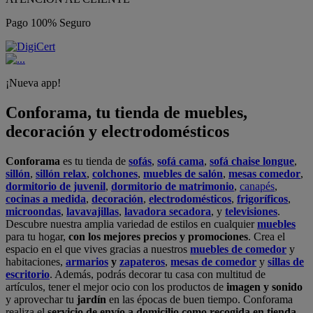
Pago 100% Seguro
¡Nueva app!
Conforama, tu tienda de muebles,
decoración y electrodomésticos
Conforama
es tu tienda de
sofás
,
sofá cama
,
sofá chaise longue
,
sillón
,
sillón relax
,
colchones
,
muebles de salón
,
mesas comedor
,
dormitorio de juvenil
,
dormitorio de matrimonio
,
canapés
,
cocinas a medida
,
decoración
,
electrodomésticos
,
frigoríficos
,
microondas
,
lavavajillas
,
lavadora secadora
, y
televisiones
.
Descubre nuestra amplia variedad de estilos en cualquier
muebles
para tu hogar,
con los mejores precios y promociones
. Crea el
espacio en el que vives gracias a nuestros
muebles de comedor
y
habitaciones,
armarios
y
zapateros
,
mesas de comedor
y
sillas de
escritorio
. Además, podrás decorar tu casa con multitud de
artículos, tener el mejor ocio con los productos de
imagen y sonido
y aprovechar tu
jardín
en las épocas de buen tiempo. Conforama
realiza el
servicio de envío a domicilio como recogida en tienda.