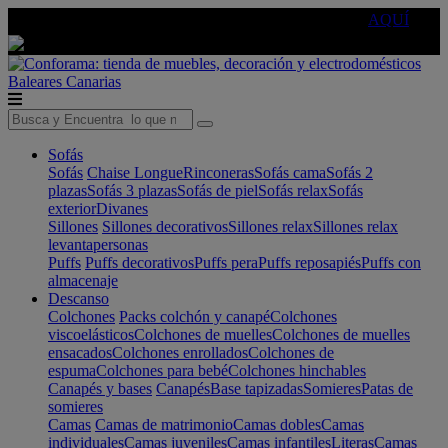
🔵Cambia tu electro con
-10% EXTRA
de descuento ☑️
AQUÍ
Baleares
Canarias
Sofás
Sofás
Chaise Longue
Rinconeras
Sofás cama
Sofás 2
plazas
Sofás 3 plazas
Sofás de piel
Sofás relax
Sofás
exterior
Divanes
Sillones
Sillones decorativos
Sillones relax
Sillones relax
levantapersonas
Puffs
Puffs decorativos
Puffs pera
Puffs reposapiés
Puffs con
almacenaje
Descanso
Colchones
Packs colchón y canapé
Colchones
viscoelásticos
Colchones de muelles
Colchones de muelles
ensacados
Colchones enrollados
Colchones de
espuma
Colchones para bebé
Colchones hinchables
Canapés y bases
Canapés
Base tapizadas
Somieres
Patas de
somieres
Camas
Camas de matrimonio
Camas dobles
Camas
individuales
Camas juveniles
Camas infantiles
Literas
Camas