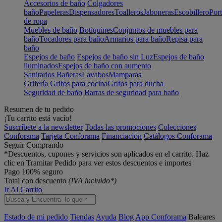
Accesorios de baño
Colgadores
baño
Papeleras
Dispensadores
Toalleros
Jaboneras
Escobillero
Port
de ropa
Muebles de baño
Botiquines
Conjuntos de muebles para
baño
Tocadores para baño
Armarios para baño
Repisa para
baño
Espejos de baño
Espejos de baño sin Luz
Espejos de baño
iluminados
Espejos de baño con aumento
Sanitarios
Bañeras
Lavabos
Mamparas
Grifería
Grifos para cocina
Grifos para ducha
Seguridad de baño
Barras de seguridad para baño
Resumen de tu pedido
¡Tu carrito está vacío!
Suscríbete a la newsletter
Todas las promociones
Colecciones
Conforama
Tarjeta Conforama
Financiación
Catálogos Conforama
Seguir Comprando
*Descuentos, cupones y servicios son aplicados en el carrito. Haz
clic en Tramitar Pedido para ver estos descuentos e importes
Pago 100% seguro
Total con descuento
(IVA incluido*)
Ir Al Carrito
Estado de mi pedido
Tiendas
Ayuda
Blog
App Conforama
Baleares