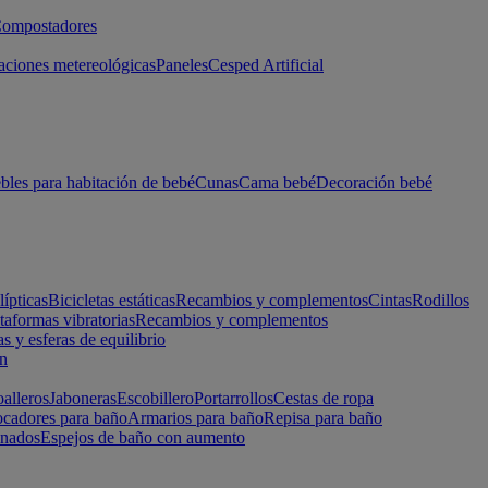
ompostadores
aciones metereológicas
Paneles
Cesped Artificial
les para habitación de bebé
Cunas
Cama bebé
Decoración bebé
lípticas
Bicicletas estáticas
Recambios y complementos
Cintas
Rodillos
taformas vibratorias
Recambios y complementos
s y esferas de equilibrio
ón
alleros
Jaboneras
Escobillero
Portarrollos
Cestas de ropa
cadores para baño
Armarios para baño
Repisa para baño
inados
Espejos de baño con aumento