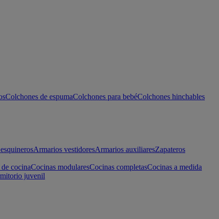
os
Colchones de espuma
Colchones para bebé
Colchones hinchables
esquineros
Armarios vestidores
Armarios auxiliares
Zapateros
 de cocina
Cocinas modulares
Cocinas completas
Cocinas a medida
mitorio juvenil