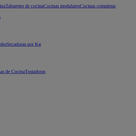
ina
Taburetes de cocina
Cocinas modulares
Cocinas completas
s
bles
Secadoras por Kg
as de Cocina
Tostadoras