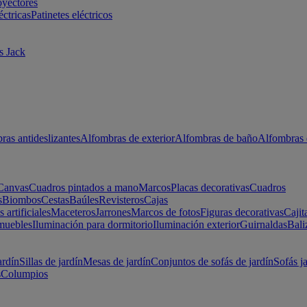
oyectores
éctricas
Patinetes eléctricos
s Jack
ras antideslizantes
Alfombras de exterior
Alfombras de baño
Alfombras 
Canvas
Cuadros pintados a mano
Marcos
Placas decorativas
Cuadros
s
Biombos
Cestas
Baúles
Revisteros
Cajas
s artificiales
Maceteros
Jarrones
Marcos de fotos
Figuras decorativas
Cajit
muebles
Iluminación para dormitorio
Iluminación exterior
Guirnaldas
Bali
ardín
Sillas de jardín
Mesas de jardín
Conjuntos de sofás de jardín
Sofás j
s
Columpios