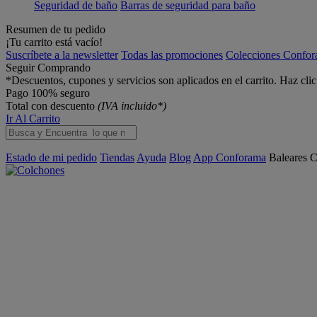
Seguridad de baño
Barras de seguridad para baño
Resumen de tu pedido
¡Tu carrito está vacío!
Suscríbete a la newsletter
Todas las promociones
Colecciones Confo
Seguir Comprando
*Descuentos, cupones y servicios son aplicados en el carrito. Haz cli
Pago 100% seguro
Total con descuento
(IVA incluido*)
Ir Al Carrito
Estado de mi pedido
Tiendas
Ayuda
Blog
App Conforama
Baleares
C