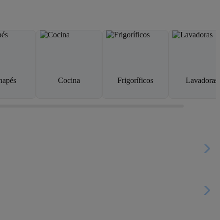
napés
Cocina
Frigoríficos
Lavadoras