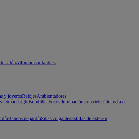
de salón
Alfombras infantiles
as y joyeros
Relojes
Ambientadores
zas
Smart Light
Bombillas
Focos
Iluminación con rieles
Cintas Led
ardín
Bancos de jardín
Sillas colgantes
Estufas de exterior