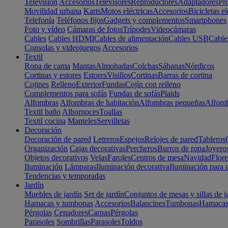
Televisión
Accesorios
Televisores
Reproductores
Adaptadores
Pr
Movilidad urbana
Karts
Motos eléctricas
Accesorios
Bicicletas el
Telefonía
Teléfonos fijos
Gadgets y complementos
Smartphones
Foto y vídeo
Cámaras de fotos
Trípodes
Videocámaras
Cables
Cables HDMI
Cables de alimentación
Cables USB
Cable
Consolas y videojuegos
Accesorios
Textil
Ropa de cama
Mantas
Almohadas
Colchas
Sábanas
Nórdicos
Cortinas y estores
Estores
Visillos
Cortinas
Barras de cortina
Cojines
Relleno
Exterior
Fundas
Cojín con relleno
Complementos para sofás
Fundas de sofás
Plaids
Alfombras
Alfombras de habitación
Alfombras pequeñas
Alfomb
Textil baño
Albornoces
Toallas
Textil cocina
Manteles
Servilletas
Decoración
Decoración de pared
Letreros
Espejos
Relojes de pared
Tableros
Organización
Cajas decorativas
Percheros
Burros de ropa
Joyero
Objetos decorativos
Velas
Faroles
Centros de mesa
Navidad
Flore
Iluminación
Lámparas
Iluminación decorativa
Iluminación para 
Tendencias y temporadas
Jardín
Muebles de jardín
Set de jardín
Conjuntos de mesas y sillas de j
Hamacas y tumbonas
Accesorios
Balancines
Tumbonas
Hamaca
Pérgolas
Cenadores
Carpas
Pérgolas
Parasoles
Sombrillas
Parasoles
Toldos