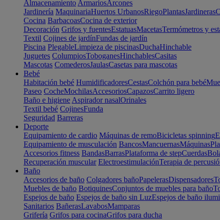
Almacenamiento
Armarios
Arcones
Jardinería
Maquinaria
Huertos Urbanos
Riego
Plantas
Jardineras
C
Cocina
Barbacoas
Cocina de exterior
Decoración
Grifos y fuentes
Estatuas
Macetas
Termómetros y est
Textil
Cojines de jardín
Fundas de jardín
Piscina
Plegable
Limpieza de piscinas
Ducha
Hinchable
Juguetes
Columpios
Toboganes
Hinchables
Casitas
Mascotas
Comederos
Jaulas
Casetas para mascotas
Bebé
Habitación bebé
Humidificadores
Cestas
Colchón para bebé
Mueb
Paseo
Coche
Mochilas
Accesorios
Capazos
Carrito ligero
Baño e higiene
Aspirador nasal
Orinales
Textil bebé
Cojines
Funda
Seguridad
Barreras
Deporte
Equipamiento de cardio
Máquinas de remo
Bicicletas spinning
E
Equipamiento de musculación
Bancos
Mancuernas
Máquinas
Pla
Accesorios fitness
Bandas
Barras
Plataforma de step
Cuerdas
Bola
Recuperación muscular
Electroestimulación
Terapia de percusi
Baño
Accesorios de baño
Colgadores baño
Papeleras
Dispensadores
To
Muebles de baño
Botiquines
Conjuntos de muebles para baño
To
Espejos de baño
Espejos de baño sin Luz
Espejos de baño ilum
Sanitarios
Bañeras
Lavabos
Mamparas
Grifería
Grifos para cocina
Grifos para ducha