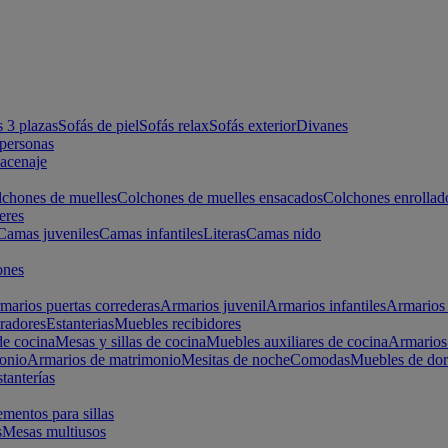
s 3 plazas
Sofás de piel
Sofás relax
Sofás exterior
Divanes
apersonas
macenaje
chones de muelles
Colchones de muelles ensacados
Colchones enrollad
eres
Camas juveniles
Camas infantiles
Literas
Camas nido
ones
marios puertas correderas
Armarios juvenil
Armarios infantiles
Armarios 
radores
Estanterias
Muebles recibidores
e cocina
Mesas y sillas de cocina
Muebles auxiliares de cocina
Armarios
onio
Armarios de matrimonio
Mesitas de noche
Comodas
Muebles de dor
tanterías
entos para sillas
s
Mesas multiusos