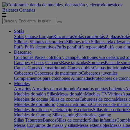
Baleares
Canarias
Sofás
Sofás
Chaise Longue
Rinconeras
Sofás cama
Sofás 2 plazas
Sofá
Sillones
Sillones decorativos
Sillones relax
Sillones relax levant
Puffs
Puffs decorativos
Puffs pera
Puffs reposapiés
Puffs con al
Descanso
Colchones
Packs colchón y canapé
Colchones viscoelásticos
Col
Canapés y bases
Canapés
Base tapizadas
Somieres
Patas de somi
Camas
Camas de matrimonio
Camas dobles
Camas individuales
Cabeceros
Cabeceros de matrimonio
Cabeceros juveniles
Complementos para colchones
Almohadas
Protectores de colch
Muebles
Armarios
Armarios de matrimonio
Armarios puertas batientes
Ar
Muebles de salón
Sillas
Mesas de salón
Muebles TV
Vitrinas
Apa
Muebles de cocina
Sillas de cocinas
Taburetes de cocina
Mesas d
Muebles de dormitorio
Camas matrimonio
Cabeceros de matrim
Muebles de oficina y teletrabajo
Escritorios
Sillas de escritorio
Es
Muebles de Gaming
Sillas gaming
Escritorios gaming
Sillas
Taburetes
Bancos
Sillas de comedor
Sillas infantiles
Complem
Mesas
Conjuntos de mesas y sillas
Mesas extensibles
Mesas alta