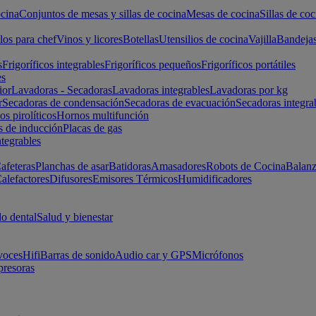
cina
Conjuntos de mesas y sillas de cocina
Mesas de cocina
Sillas de coc
los para chef
Vinos y licores
Botellas
Utensilios de cocina
Vajilla
Bandeja
s
Frigoríficos integrables
Frigoríficos pequeños
Frigoríficos portátiles
es
ior
Lavadoras - Secadoras
Lavadoras integrables
Lavadoras por kg
r
Secadoras de condensación
Secadoras de evacuación
Secadoras integra
s pirolíticos
Hornos multifunción
s de inducción
Placas de gas
ntegrables
afeteras
Planchas de asar
Batidoras
Amasadores
Robots de Cocina
Balanz
alefactores
Difusores
Emisores Térmicos
Humidificadores
o dental
Salud y bienestar
voces
Hifi
Barras de sonido
Audio car y GPS
Micrófonos
presoras