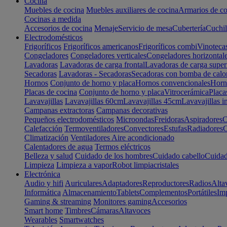
Cocina
Muebles de cocina
Muebles auxiliares de cocina
Armarios de co
Cocinas a medida
Accesorios de cocina
Menaje
Servicio de mesa
Cubertería
Cuchil
Electrodomésticos
Frigoríficos
Frigoríficos americanos
Frigoríficos combi
Vinoteca
Congeladores
Congeladores verticales
Congeladores horizontal
Lavadoras
Lavadoras de carga frontal
Lavadoras de carga super
Secadoras
Lavadoras - Secadoras
Secadoras con bomba de calo
Hornos
Conjunto de horno y placa
Hornos convencionales
Horno
Placas de cocina
Conjunto de horno y placa
Vitrocerámica
Placa
Lavavajillas
Lavavajillas 60cm
Lavavajillas 45cm
Lavavajillas i
Campanas extractoras
Campanas decorativas
Pequeños electrodomésticos
Microondas
Freidoras
Aspiradores
C
Calefacción
Termoventiladores
Convectores
Estufas
Radiadores
C
Climatización
Ventiladores
Aire acondicionado
Calentadores de agua
Termos eléctricos
Belleza y salud
Cuidado de los hombres
Cuidado cabello
Cuidad
Limpieza
Limpieza a vapor
Robot limpiacristales
Electrónica
Audio y hifi
Auriculares
Adaptadores
Reproductores
Radios
Alta
Informática
Almacenamiento
Tablets
Complementos
Portátiles
Im
Gaming & streaming
Monitores gaming
Accesorios
Smart home
Timbres
Cámaras
Altavoces
Wearables
Smartwatches