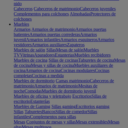
nido
Cabeceros
Cabeceros de matrimonio
Cabeceros juveniles
Complementos para colchones
Almohadas
Protectores de
colchones
Muebles
Armarios
Armarios de matrimonio
Armarios puertas
batientes
Armarios puertas correderas
Armarios
juvenil
Armarios infantiles
Armarios esquineros
Armarios
vestidores
Armarios auxiliares
Zapateros
Muebles de salón
Sillas
Mesas de salón
Muebles
TV
Vitrinas
Aparadores
Estanterias
Muebles recibidores
Muebles de cocina
Sillas de cocinas
Taburetes de cocina
Mesas
de cocina
Mesas y sillas de cocina
Muebles auxiliares de
cocina
Armarios de cocina
Cocinas modulares
Cocinas
completas
Cocinas a medida
Muebles de dormitorio
Camas matrimonio
Cabeceros de
matrimonio
Armarios de matrimonio
Mesitas de
noche
Comodas
Muebles de dormitorio juvenil
Muebles de oficina y teletrabajo
Escritorios
Sillas de
escritorio
Estanterías
Muebles de Gaming
Sillas gaming
Escritorios gaming
Sillas
Taburetes
Bancos
Sillas de comedor
Sillas
infantiles
Complementos para sillas
Mesas
Conjuntos de mesas y sillas
Mesas extensibles
Mesas
altas
Mesas multiusos