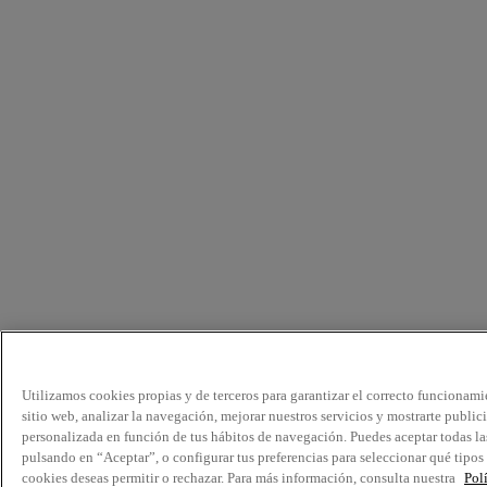
Utilizamos cookies propias y de terceros para garantizar el correcto funcionami
sitio web, analizar la navegación, mejorar nuestros servicios y mostrarte public
personalizada en función de tus hábitos de navegación. Puedes aceptar todas la
pulsando en “Aceptar”, o configurar tus preferencias para seleccionar qué tipos
cookies deseas permitir o rechazar. Para más información, consulta nuestra
Pol