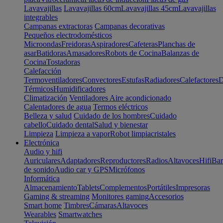
Lavavajillas
Lavavajillas 60cm
Lavavajillas 45cm
Lavavajillas
integrables
Campanas extractoras
Campanas decorativas
Pequeños electrodomésticos
Microondas
Freidoras
Aspiradores
Cafeteras
Planchas de
asar
Batidoras
Amasadores
Robots de Cocina
Balanzas de
Cocina
Tostadoras
Calefacción
Termoventiladores
Convectores
Estufas
Radiadores
Calefactores
D
Térmicos
Humidificadores
Climatización
Ventiladores
Aire acondicionado
Calentadores de agua
Termos eléctricos
Belleza y salud
Cuidado de los hombres
Cuidado
cabello
Cuidado dental
Salud y bienestar
Limpieza
Limpieza a vapor
Robot limpiacristales
Electrónica
Audio y hifi
Auriculares
Adaptadores
Reproductores
Radios
Altavoces
Hifi
Bar
de sonido
Audio car y GPS
Micrófonos
Informática
Almacenamiento
Tablets
Complementos
Portátiles
Impresoras
Gaming & streaming
Monitores gaming
Accesorios
Smart home
Timbres
Cámaras
Altavoces
Wearables
Smartwatches