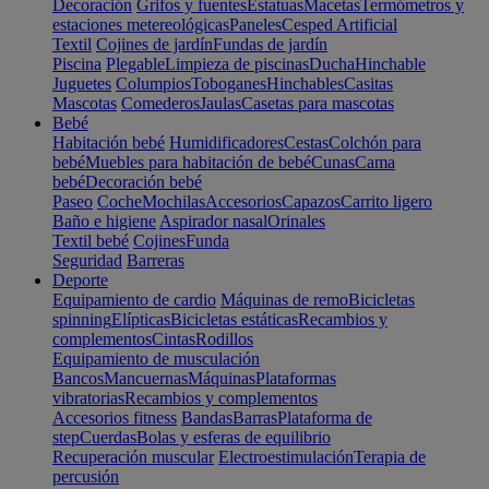
Decoración
Grifos y fuentes
Estatuas
Macetas
Termómetros y
estaciones metereológicas
Paneles
Cesped Artificial
Textil
Cojines de jardín
Fundas de jardín
Piscina
Plegable
Limpieza de piscinas
Ducha
Hinchable
Juguetes
Columpios
Toboganes
Hinchables
Casitas
Mascotas
Comederos
Jaulas
Casetas para mascotas
Bebé
Habitación bebé
Humidificadores
Cestas
Colchón para
bebé
Muebles para habitación de bebé
Cunas
Cama
bebé
Decoración bebé
Paseo
Coche
Mochilas
Accesorios
Capazos
Carrito ligero
Baño e higiene
Aspirador nasal
Orinales
Textil bebé
Cojines
Funda
Seguridad
Barreras
Deporte
Equipamiento de cardio
Máquinas de remo
Bicicletas
spinning
Elípticas
Bicicletas estáticas
Recambios y
complementos
Cintas
Rodillos
Equipamiento de musculación
Bancos
Mancuernas
Máquinas
Plataformas
vibratorias
Recambios y complementos
Accesorios fitness
Bandas
Barras
Plataforma de
step
Cuerdas
Bolas y esferas de equilibrio
Recuperación muscular
Electroestimulación
Terapia de
percusión