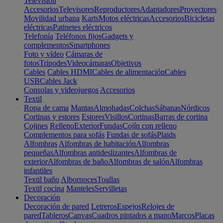
Televisión
Accesorios
Televisores
Reproductores
Adaptadores
Proyectores
Movilidad urbana
Karts
Motos eléctricas
Accesorios
Bicicletas
eléctricas
Patinetes eléctricos
Telefonía
Teléfonos fijos
Gadgets y
complementos
Smartphones
Foto y vídeo
Cámaras de
fotos
Trípodes
Videocámaras
Objetivos
Cables
Cables HDMI
Cables de alimentación
Cables
USB
Cables Jack
Consolas y videojuegos
Accesorios
Textil
Ropa de cama
Mantas
Almohadas
Colchas
Sábanas
Nórdicos
Cortinas y estores
Estores
Visillos
Cortinas
Barras de cortina
Cojines
Relleno
Exterior
Fundas
Cojín con relleno
Complementos para sofás
Fundas de sofás
Plaids
Alfombras
Alfombras de habitación
Alfombras
pequeñas
Alfombras antideslizantes
Alfombras de
exterior
Alfombras de baño
Alfombras de salón
Alfombras
infantiles
Textil baño
Albornoces
Toallas
Textil cocina
Manteles
Servilletas
Decoración
Decoración de pared
Letreros
Espejos
Relojes de
pared
Tableros
Canvas
Cuadros pintados a mano
Marcos
Placas