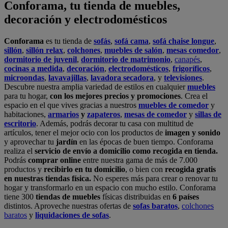
Conforama, tu tienda de muebles,
decoración y electrodomésticos
Conforama
es tu tienda de
sofás
,
sofá cama
,
sofá chaise longue
,
sillón
,
sillón relax
,
colchones
,
muebles de salón
,
mesas comedor
,
dormitorio de juvenil
,
dormitorio de matrimonio
,
canapés
,
cocinas a medida
,
decoración
,
electrodomésticos
,
frigoríficos
,
microondas
,
lavavajillas
,
lavadora secadora
, y
televisiones
.
Descubre nuestra amplia variedad de estilos en cualquier
muebles
para tu hogar,
con los mejores precios y promociones
. Crea el
espacio en el que vives gracias a nuestros
muebles de comedor
y
habitaciones,
armarios
y
zapateros
,
mesas de comedor
y
sillas de
escritorio
. Además, podrás decorar tu casa con multitud de
artículos, tener el mejor ocio con los productos de
imagen y sonido
y aprovechar tu
jardín
en las épocas de buen tiempo. Conforama
realiza el
servicio de envío a domicilio como recogida en tienda.
Podrás
comprar online
entre nuestra gama de más de 7.000
productos y
recibirlo en tu domicilio
, o bien con
recogida gratis
en nuestras tiendas física.
No esperes más para crear o renovar tu
hogar y transformarlo en un espacio con mucho estilo. Conforama
tiene 300
tiendas de muebles
físicas distribuidas en
6 países
distintos. Aproveche nuestras ofertas de
sofas baratos
,
colchones
baratos
y
liquidaciones de sofas
.