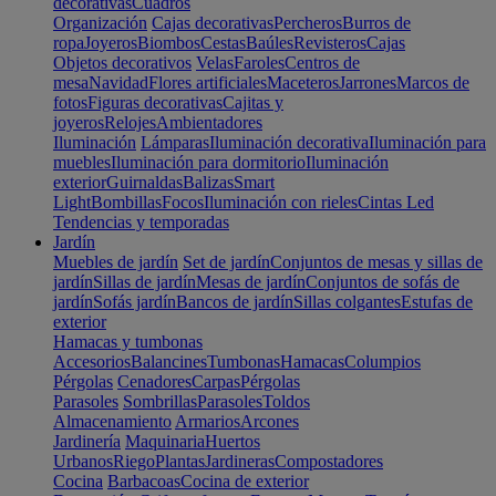
decorativas
Cuadros
Organización
Cajas decorativas
Percheros
Burros de
ropa
Joyeros
Biombos
Cestas
Baúles
Revisteros
Cajas
Objetos decorativos
Velas
Faroles
Centros de
mesa
Navidad
Flores artificiales
Maceteros
Jarrones
Marcos de
fotos
Figuras decorativas
Cajitas y
joyeros
Relojes
Ambientadores
Iluminación
Lámparas
Iluminación decorativa
Iluminación para
muebles
Iluminación para dormitorio
Iluminación
exterior
Guirnaldas
Balizas
Smart
Light
Bombillas
Focos
Iluminación con rieles
Cintas Led
Tendencias y temporadas
Jardín
Muebles de jardín
Set de jardín
Conjuntos de mesas y sillas de
jardín
Sillas de jardín
Mesas de jardín
Conjuntos de sofás de
jardín
Sofás jardín
Bancos de jardín
Sillas colgantes
Estufas de
exterior
Hamacas y tumbonas
Accesorios
Balancines
Tumbonas
Hamacas
Columpios
Pérgolas
Cenadores
Carpas
Pérgolas
Parasoles
Sombrillas
Parasoles
Toldos
Almacenamiento
Armarios
Arcones
Jardinería
Maquinaria
Huertos
Urbanos
Riego
Plantas
Jardineras
Compostadores
Cocina
Barbacoas
Cocina de exterior