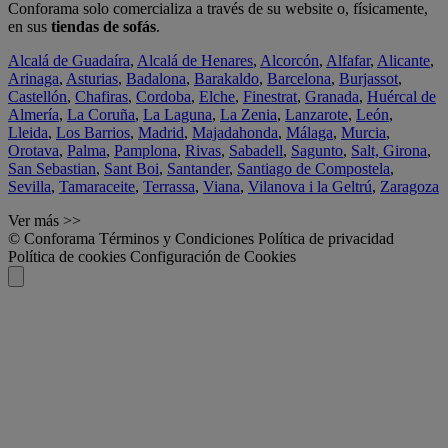
Conforama solo comercializa a través de su website o, físicamente,
en sus
tiendas de sofás
.
Alcalá de Guadaíra
,
Alcalá de Henares
,
Alcorcón
,
Alfafar
,
Alicante
,
Arinaga
,
Asturias
,
Badalona
,
Barakaldo
,
Barcelona
,
Burjassot
,
Castellón
,
Chafiras
,
Cordoba
,
Elche
,
Finestrat
,
Granada
,
Huércal de
Almería
,
La Coruña
,
La Laguna
,
La Zenia
,
Lanzarote
,
León
,
Lleida
,
Los Barrios
,
Madrid
,
Majadahonda
,
Málaga
,
Murcia
,
Orotava
,
Palma
,
Pamplona
,
Rivas
,
Sabadell
,
Sagunto
,
Salt, Girona
,
San Sebastian
,
Sant Boi
,
Santander
,
Santiago de Compostela
,
Sevilla
,
Tamaraceite
,
Terrassa
,
Viana
,
Vilanova i la Geltrú
,
Zaragoza
Ver más >>
© Conforama
Términos y Condiciones
Política de privacidad
Política de cookies
Configuración de Cookies