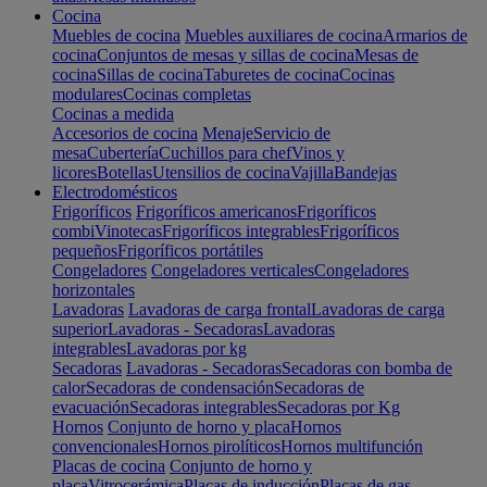
Cocina
Muebles de cocina
Muebles auxiliares de cocina
Armarios de
cocina
Conjuntos de mesas y sillas de cocina
Mesas de
cocina
Sillas de cocina
Taburetes de cocina
Cocinas
modulares
Cocinas completas
Cocinas a medida
Accesorios de cocina
Menaje
Servicio de
mesa
Cubertería
Cuchillos para chef
Vinos y
licores
Botellas
Utensilios de cocina
Vajilla
Bandejas
Electrodomésticos
Frigoríficos
Frigoríficos americanos
Frigoríficos
combi
Vinotecas
Frigoríficos integrables
Frigoríficos
pequeños
Frigoríficos portátiles
Congeladores
Congeladores verticales
Congeladores
horizontales
Lavadoras
Lavadoras de carga frontal
Lavadoras de carga
superior
Lavadoras - Secadoras
Lavadoras
integrables
Lavadoras por kg
Secadoras
Lavadoras - Secadoras
Secadoras con bomba de
calor
Secadoras de condensación
Secadoras de
evacuación
Secadoras integrables
Secadoras por Kg
Hornos
Conjunto de horno y placa
Hornos
convencionales
Hornos pirolíticos
Hornos multifunción
Placas de cocina
Conjunto de horno y
placa
Vitrocerámica
Placas de inducción
Placas de gas