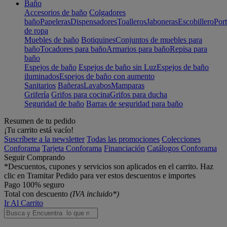
Baño
Accesorios de baño
Colgadores
baño
Papeleras
Dispensadores
Toalleros
Jaboneras
Escobillero
Port
de ropa
Muebles de baño
Botiquines
Conjuntos de muebles para
baño
Tocadores para baño
Armarios para baño
Repisa para
baño
Espejos de baño
Espejos de baño sin Luz
Espejos de baño
iluminados
Espejos de baño con aumento
Sanitarios
Bañeras
Lavabos
Mamparas
Grifería
Grifos para cocina
Grifos para ducha
Seguridad de baño
Barras de seguridad para baño
Resumen de tu pedido
¡Tu carrito está vacío!
Suscríbete a la newsletter
Todas las promociones
Colecciones
Conforama
Tarjeta Conforama
Financiación
Catálogos Conforama
Seguir Comprando
*Descuentos, cupones y servicios son aplicados en el carrito. Haz
clic en Tramitar Pedido para ver estos descuentos e importes
Pago 100% seguro
Total con descuento
(IVA incluido*)
Ir Al Carrito