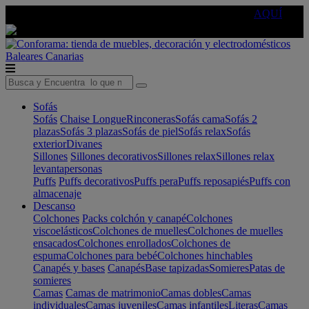
🔵Cambia tu electro con
-10% EXTRA
de descuento ☑️
AQUÍ
Baleares
Canarias
Sofás
Sofás
Chaise Longue
Rinconeras
Sofás cama
Sofás 2
plazas
Sofás 3 plazas
Sofás de piel
Sofás relax
Sofás
exterior
Divanes
Sillones
Sillones decorativos
Sillones relax
Sillones relax
levantapersonas
Puffs
Puffs decorativos
Puffs pera
Puffs reposapiés
Puffs con
almacenaje
Descanso
Colchones
Packs colchón y canapé
Colchones
viscoelásticos
Colchones de muelles
Colchones de muelles
ensacados
Colchones enrollados
Colchones de
espuma
Colchones para bebé
Colchones hinchables
Canapés y bases
Canapés
Base tapizadas
Somieres
Patas de
somieres
Camas
Camas de matrimonio
Camas dobles
Camas
individuales
Camas juveniles
Camas infantiles
Literas
Camas