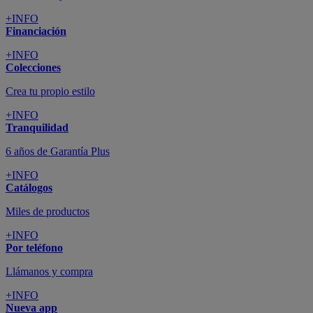
+INFO
Financiación
+INFO
Colecciones
Crea tu propio estilo
+INFO
Tranquilidad
6 años de Garantía Plus
+INFO
Catálogos
Miles de productos
+INFO
Por teléfono
Llámanos y compra
+INFO
Nueva app