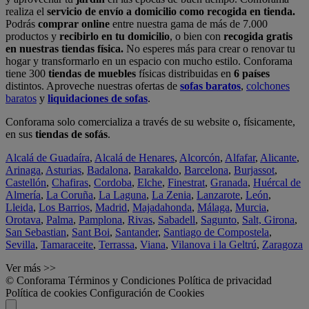
realiza el
servicio de envío a domicilio como recogida en tienda.
Podrás
comprar online
entre nuestra gama de más de 7.000
productos y
recibirlo en tu domicilio
, o bien con
recogida gratis
en nuestras tiendas física.
No esperes más para crear o renovar tu
hogar y transformarlo en un espacio con mucho estilo. Conforama
tiene 300
tiendas de muebles
físicas distribuidas en
6 países
distintos. Aproveche nuestras ofertas de
sofas baratos
,
colchones
baratos
y
liquidaciones de sofas
.
Conforama solo comercializa a través de su website o, físicamente,
en sus
tiendas de sofás
.
Alcalá de Guadaíra
,
Alcalá de Henares
,
Alcorcón
,
Alfafar
,
Alicante
,
Arinaga
,
Asturias
,
Badalona
,
Barakaldo
,
Barcelona
,
Burjassot
,
Castellón
,
Chafiras
,
Cordoba
,
Elche
,
Finestrat
,
Granada
,
Huércal de
Almería
,
La Coruña
,
La Laguna
,
La Zenia
,
Lanzarote
,
León
,
Lleida
,
Los Barrios
,
Madrid
,
Majadahonda
,
Málaga
,
Murcia
,
Orotava
,
Palma
,
Pamplona
,
Rivas
,
Sabadell
,
Sagunto
,
Salt, Girona
,
San Sebastian
,
Sant Boi
,
Santander
,
Santiago de Compostela
,
Sevilla
,
Tamaraceite
,
Terrassa
,
Viana
,
Vilanova i la Geltrú
,
Zaragoza
Ver más >>
© Conforama
Términos y Condiciones
Política de privacidad
Política de cookies
Configuración de Cookies