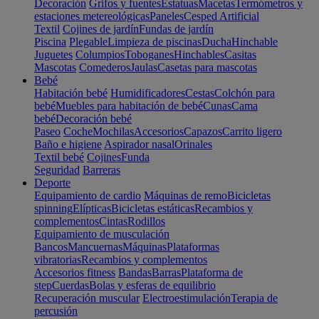
Decoración
Grifos y fuentes
Estatuas
Macetas
Termómetros y
estaciones metereológicas
Paneles
Cesped Artificial
Textil
Cojines de jardín
Fundas de jardín
Piscina
Plegable
Limpieza de piscinas
Ducha
Hinchable
Juguetes
Columpios
Toboganes
Hinchables
Casitas
Mascotas
Comederos
Jaulas
Casetas para mascotas
Bebé
Habitación bebé
Humidificadores
Cestas
Colchón para
bebé
Muebles para habitación de bebé
Cunas
Cama
bebé
Decoración bebé
Paseo
Coche
Mochilas
Accesorios
Capazos
Carrito ligero
Baño e higiene
Aspirador nasal
Orinales
Textil bebé
Cojines
Funda
Seguridad
Barreras
Deporte
Equipamiento de cardio
Máquinas de remo
Bicicletas
spinning
Elípticas
Bicicletas estáticas
Recambios y
complementos
Cintas
Rodillos
Equipamiento de musculación
Bancos
Mancuernas
Máquinas
Plataformas
vibratorias
Recambios y complementos
Accesorios fitness
Bandas
Barras
Plataforma de
step
Cuerdas
Bolas y esferas de equilibrio
Recuperación muscular
Electroestimulación
Terapia de
percusión