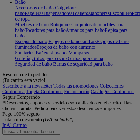
Baño
Accesorios de baño
Colgadores
baño
Papeleras
Dispensadores
Toalleros
Jaboneras
Escobillero
Port
de ropa
Muebles de baño
Botiquines
Conjuntos de muebles para
baño
Tocadores para baño
Armarios para baño
Repisa para
baño
Espejos de baño
Espejos de baño sin Luz
Espejos de baño
iluminados
Espejos de baño con aumento
Sanitarios
Bañeras
Lavabos
Mamparas
Grifería
Grifos para cocina
Grifos para ducha
Seguridad de baño
Barras de seguridad para baño
Resumen de tu pedido
¡Tu carrito está vacío!
Suscríbete a la newsletter
Todas las promociones
Colecciones
Conforama
Tarjeta Conforama
Financiación
Catálogos Conforama
Seguir Comprando
*Descuentos, cupones y servicios son aplicados en el carrito. Haz
clic en Tramitar Pedido para ver estos descuentos e importes
Pago 100% seguro
Total con descuento
(IVA incluido*)
Ir Al Carrito