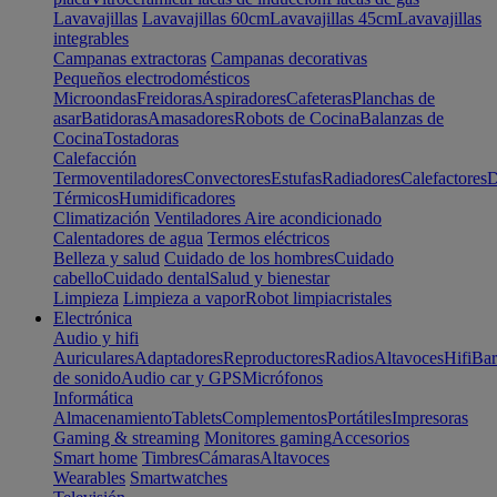
Lavavajillas
Lavavajillas 60cm
Lavavajillas 45cm
Lavavajillas
integrables
Campanas extractoras
Campanas decorativas
Pequeños electrodomésticos
Microondas
Freidoras
Aspiradores
Cafeteras
Planchas de
asar
Batidoras
Amasadores
Robots de Cocina
Balanzas de
Cocina
Tostadoras
Calefacción
Termoventiladores
Convectores
Estufas
Radiadores
Calefactores
D
Térmicos
Humidificadores
Climatización
Ventiladores
Aire acondicionado
Calentadores de agua
Termos eléctricos
Belleza y salud
Cuidado de los hombres
Cuidado
cabello
Cuidado dental
Salud y bienestar
Limpieza
Limpieza a vapor
Robot limpiacristales
Electrónica
Audio y hifi
Auriculares
Adaptadores
Reproductores
Radios
Altavoces
Hifi
Bar
de sonido
Audio car y GPS
Micrófonos
Informática
Almacenamiento
Tablets
Complementos
Portátiles
Impresoras
Gaming & streaming
Monitores gaming
Accesorios
Smart home
Timbres
Cámaras
Altavoces
Wearables
Smartwatches