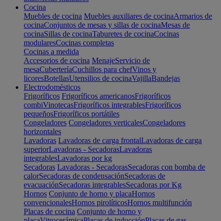
Cocina
Muebles de cocina
Muebles auxiliares de cocina
Armarios de
cocina
Conjuntos de mesas y sillas de cocina
Mesas de
cocina
Sillas de cocina
Taburetes de cocina
Cocinas
modulares
Cocinas completas
Cocinas a medida
Accesorios de cocina
Menaje
Servicio de
mesa
Cubertería
Cuchillos para chef
Vinos y
licores
Botellas
Utensilios de cocina
Vajilla
Bandejas
Electrodomésticos
Frigoríficos
Frigoríficos americanos
Frigoríficos
combi
Vinotecas
Frigoríficos integrables
Frigoríficos
pequeños
Frigoríficos portátiles
Congeladores
Congeladores verticales
Congeladores
horizontales
Lavadoras
Lavadoras de carga frontal
Lavadoras de carga
superior
Lavadoras - Secadoras
Lavadoras
integrables
Lavadoras por kg
Secadoras
Lavadoras - Secadoras
Secadoras con bomba de
calor
Secadoras de condensación
Secadoras de
evacuación
Secadoras integrables
Secadoras por Kg
Hornos
Conjunto de horno y placa
Hornos
convencionales
Hornos pirolíticos
Hornos multifunción
Placas de cocina
Conjunto de horno y
placa
Vitrocerámica
Placas de inducción
Placas de gas