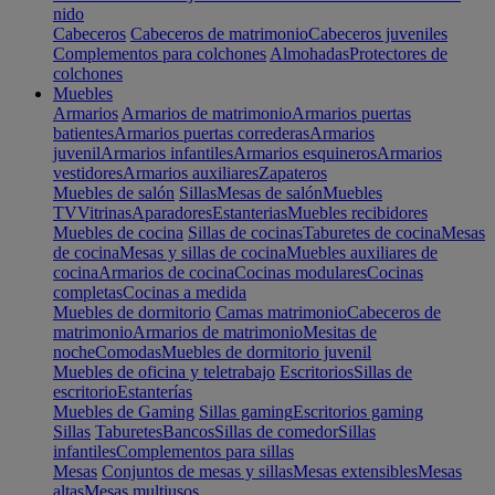
nido
Cabeceros
Cabeceros de matrimonio
Cabeceros juveniles
Complementos para colchones
Almohadas
Protectores de
colchones
Muebles
Armarios
Armarios de matrimonio
Armarios puertas
batientes
Armarios puertas correderas
Armarios
juvenil
Armarios infantiles
Armarios esquineros
Armarios
vestidores
Armarios auxiliares
Zapateros
Muebles de salón
Sillas
Mesas de salón
Muebles
TV
Vitrinas
Aparadores
Estanterias
Muebles recibidores
Muebles de cocina
Sillas de cocinas
Taburetes de cocina
Mesas
de cocina
Mesas y sillas de cocina
Muebles auxiliares de
cocina
Armarios de cocina
Cocinas modulares
Cocinas
completas
Cocinas a medida
Muebles de dormitorio
Camas matrimonio
Cabeceros de
matrimonio
Armarios de matrimonio
Mesitas de
noche
Comodas
Muebles de dormitorio juvenil
Muebles de oficina y teletrabajo
Escritorios
Sillas de
escritorio
Estanterías
Muebles de Gaming
Sillas gaming
Escritorios gaming
Sillas
Taburetes
Bancos
Sillas de comedor
Sillas
infantiles
Complementos para sillas
Mesas
Conjuntos de mesas y sillas
Mesas extensibles
Mesas
altas
Mesas multiusos