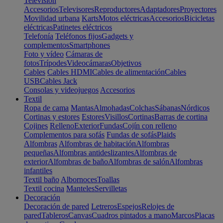
Televisión
Accesorios
Televisores
Reproductores
Adaptadores
Proyectores
Movilidad urbana
Karts
Motos eléctricas
Accesorios
Bicicletas
eléctricas
Patinetes eléctricos
Telefonía
Teléfonos fijos
Gadgets y
complementos
Smartphones
Foto y vídeo
Cámaras de
fotos
Trípodes
Videocámaras
Objetivos
Cables
Cables HDMI
Cables de alimentación
Cables
USB
Cables Jack
Consolas y videojuegos
Accesorios
Textil
Ropa de cama
Mantas
Almohadas
Colchas
Sábanas
Nórdicos
Cortinas y estores
Estores
Visillos
Cortinas
Barras de cortina
Cojines
Relleno
Exterior
Fundas
Cojín con relleno
Complementos para sofás
Fundas de sofás
Plaids
Alfombras
Alfombras de habitación
Alfombras
pequeñas
Alfombras antideslizantes
Alfombras de
exterior
Alfombras de baño
Alfombras de salón
Alfombras
infantiles
Textil baño
Albornoces
Toallas
Textil cocina
Manteles
Servilletas
Decoración
Decoración de pared
Letreros
Espejos
Relojes de
pared
Tableros
Canvas
Cuadros pintados a mano
Marcos
Placas