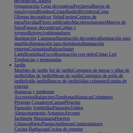
decorativas
Cuadros
Organización
Cajas decorativas
Percheros
Burros de
ropa
Joyeros
Biombos
Cestas
Baúles
Revisteros
Cajas
Objetos decorativos
Velas
Faroles
Centros de
mesa
Navidad
Flores artificiales
Maceteros
Jarrones
Marcos de
fotos
Figuras decorativas
Cajitas y
joyeros
Relojes
Ambientadores
Iluminación
Lámparas
Iluminación decorativa
Iluminación para
muebles
Iluminación para dormitorio
Iluminación
exterior
Guirnaldas
Balizas
Smart
Light
Bombillas
Focos
Iluminación con rieles
Cintas Led
Tendencias y temporadas
Jardín
Muebles de jardín
Set de jardín
Conjuntos de mesas y sillas de
jardín
Sillas de jardín
Mesas de jardín
Conjuntos de sofás de
jardín
Sofás jardín
Bancos de jardín
Sillas colgantes
Estufas de
exterior
Hamacas y tumbonas
Accesorios
Balancines
Tumbonas
Hamacas
Columpios
Pérgolas
Cenadores
Carpas
Pérgolas
Parasoles
Sombrillas
Parasoles
Toldos
Almacenamiento
Armarios
Arcones
Jardinería
Maquinaria
Huertos
Urbanos
Riego
Plantas
Jardineras
Compostadores
Cocina
Barbacoas
Cocina de exterior