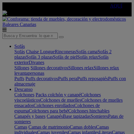
🔵Cambia tu electro con
-10% EXTRA
de descuento ☑️
AQUÍ
Baleares
Canarias
Sofás
Sofás
Chaise Longue
Rinconeras
Sofás cama
Sofás 2
plazas
Sofás 3 plazas
Sofás de piel
Sofás relax
Sofás
exterior
Divanes
Sillones
Sillones decorativos
Sillones relax
Sillones relax
levantapersonas
Puffs
Puffs decorativos
Puffs pera
Puffs reposapiés
Puffs con
almacenaje
Descanso
Colchones
Packs colchón y canapé
Colchones
viscoelásticos
Colchones de muelles
Colchones de muelles
ensacados
Colchones enrollados
Colchones de
espuma
Colchones para bebé
Colchones hinchables
Canapés y bases
Canapés
Base tapizadas
Somieres
Patas de
somieres
Camas
Camas de matrimonio
Camas dobles
Camas
individuales
Camas juveniles
Camas infantiles
Literas
Camas