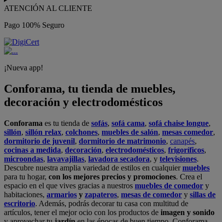
ATENCIÓN AL CLIENTE
Pago 100% Seguro
¡Nueva app!
Conforama, tu tienda de muebles,
decoración y electrodomésticos
Conforama
es tu tienda de
sofás
,
sofá cama
,
sofá chaise longue
,
sillón
,
sillón relax
,
colchones
,
muebles de salón
,
mesas comedor
,
dormitorio de juvenil
,
dormitorio de matrimonio
,
canapés
,
cocinas a medida
,
decoración
,
electrodomésticos
,
frigoríficos
,
microondas
,
lavavajillas
,
lavadora secadora
, y
televisiones
.
Descubre nuestra amplia variedad de estilos en cualquier
muebles
para tu hogar,
con los mejores precios y promociones
. Crea el
espacio en el que vives gracias a nuestros
muebles de comedor
y
habitaciones,
armarios
y
zapateros
,
mesas de comedor
y
sillas de
escritorio
. Además, podrás decorar tu casa con multitud de
artículos, tener el mejor ocio con los productos de
imagen y sonido
y aprovechar tu
jardín
en las épocas de buen tiempo. Conforama