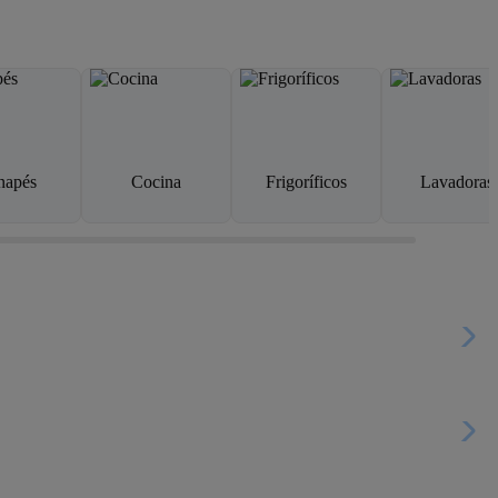
napés
Cocina
Frigoríficos
Lavadoras