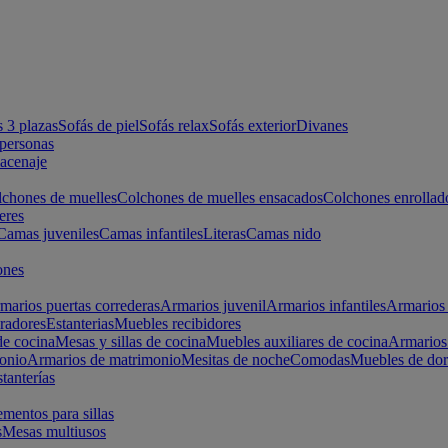
s 3 plazas
Sofás de piel
Sofás relax
Sofás exterior
Divanes
apersonas
macenaje
chones de muelles
Colchones de muelles ensacados
Colchones enrollad
eres
Camas juveniles
Camas infantiles
Literas
Camas nido
ones
marios puertas correderas
Armarios juvenil
Armarios infantiles
Armarios 
radores
Estanterias
Muebles recibidores
e cocina
Mesas y sillas de cocina
Muebles auxiliares de cocina
Armarios
onio
Armarios de matrimonio
Mesitas de noche
Comodas
Muebles de dor
tanterías
entos para sillas
s
Mesas multiusos