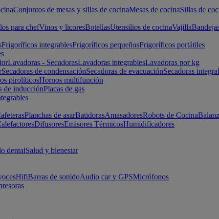
cina
Conjuntos de mesas y sillas de cocina
Mesas de cocina
Sillas de coc
los para chef
Vinos y licores
Botellas
Utensilios de cocina
Vajilla
Bandeja
s
Frigoríficos integrables
Frigoríficos pequeños
Frigoríficos portátiles
es
ior
Lavadoras - Secadoras
Lavadoras integrables
Lavadoras por kg
r
Secadoras de condensación
Secadoras de evacuación
Secadoras integra
s pirolíticos
Hornos multifunción
s de inducción
Placas de gas
ntegrables
afeteras
Planchas de asar
Batidoras
Amasadores
Robots de Cocina
Balanz
alefactores
Difusores
Emisores Térmicos
Humidificadores
o dental
Salud y bienestar
voces
Hifi
Barras de sonido
Audio car y GPS
Micrófonos
presoras