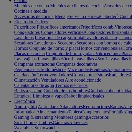
Cocina
Muebles de cocina
Muebles auxiliares de cocina
Armarios de co
Cocinas a medida
Accesorios de cocina
Menaje
Servicio de mesa
Cubertería
Cuchil
Electrodomésticos
Frigoríficos
Frigoríficos americanos
Frigoríficos combi
Vinoteca
Congeladores
Congeladores verticales
Congeladores horizontal
Lavadoras
Lavadoras de carga frontal
Lavadoras de carga super
Secadoras
Lavadoras - Secadoras
Secadoras con bomba de calo
Hornos
Conjunto de horno y placa
Hornos convencionales
Horno
Placas de cocina
Conjunto de horno y placa
Vitrocerámica
Placa
Lavavajillas
Lavavajillas 60cm
Lavavajillas 45cm
Lavavajillas i
Campanas extractoras
Campanas decorativas
Pequeños electrodomésticos
Microondas
Freidoras
Aspiradores
C
Calefacción
Termoventiladores
Convectores
Estufas
Radiadores
C
Climatización
Ventiladores
Aire acondicionado
Calentadores de agua
Termos eléctricos
Belleza y salud
Cuidado de los hombres
Cuidado cabello
Cuidad
Limpieza
Limpieza a vapor
Robot limpiacristales
Electrónica
Audio y hifi
Auriculares
Adaptadores
Reproductores
Radios
Alta
Informática
Almacenamiento
Tablets
Complementos
Portátiles
Im
Gaming & streaming
Monitores gaming
Accesorios
Smart home
Timbres
Cámaras
Altavoces
Wearables
Smartwatches