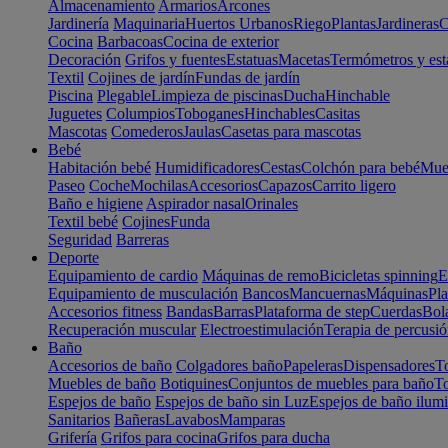
Almacenamiento
Armarios
Arcones
Jardinería
Maquinaria
Huertos Urbanos
Riego
Plantas
Jardineras
C
Cocina
Barbacoas
Cocina de exterior
Decoración
Grifos y fuentes
Estatuas
Macetas
Termómetros y est
Textil
Cojines de jardín
Fundas de jardín
Piscina
Plegable
Limpieza de piscinas
Ducha
Hinchable
Juguetes
Columpios
Toboganes
Hinchables
Casitas
Mascotas
Comederos
Jaulas
Casetas para mascotas
Bebé
Habitación bebé
Humidificadores
Cestas
Colchón para bebé
Mueb
Paseo
Coche
Mochilas
Accesorios
Capazos
Carrito ligero
Baño e higiene
Aspirador nasal
Orinales
Textil bebé
Cojines
Funda
Seguridad
Barreras
Deporte
Equipamiento de cardio
Máquinas de remo
Bicicletas spinning
E
Equipamiento de musculación
Bancos
Mancuernas
Máquinas
Pla
Accesorios fitness
Bandas
Barras
Plataforma de step
Cuerdas
Bola
Recuperación muscular
Electroestimulación
Terapia de percusi
Baño
Accesorios de baño
Colgadores baño
Papeleras
Dispensadores
To
Muebles de baño
Botiquines
Conjuntos de muebles para baño
To
Espejos de baño
Espejos de baño sin Luz
Espejos de baño ilum
Sanitarios
Bañeras
Lavabos
Mamparas
Grifería
Grifos para cocina
Grifos para ducha