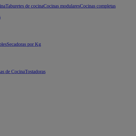
ina
Taburetes de cocina
Cocinas modulares
Cocinas completas
s
bles
Secadoras por Kg
as de Cocina
Tostadoras