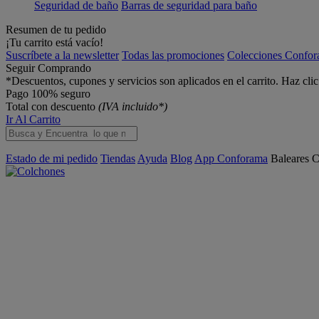
Seguridad de baño
Barras de seguridad para baño
Resumen de tu pedido
¡Tu carrito está vacío!
Suscríbete a la newsletter
Todas las promociones
Colecciones Confo
Seguir Comprando
*Descuentos, cupones y servicios son aplicados en el carrito. Haz cli
Pago 100% seguro
Total con descuento
(IVA incluido*)
Ir Al Carrito
Estado de mi pedido
Tiendas
Ayuda
Blog
App Conforama
Baleares
C