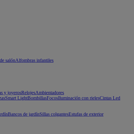
de salón
Alfombras infantiles
as y joyeros
Relojes
Ambientadores
zas
Smart Light
Bombillas
Focos
Iluminación con rieles
Cintas Led
ardín
Bancos de jardín
Sillas colgantes
Estufas de exterior