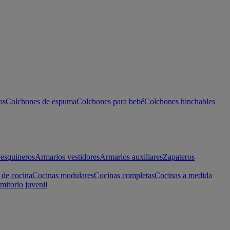
os
Colchones de espuma
Colchones para bebé
Colchones hinchables
esquineros
Armarios vestidores
Armarios auxiliares
Zapateros
 de cocina
Cocinas modulares
Cocinas completas
Cocinas a medida
mitorio juvenil