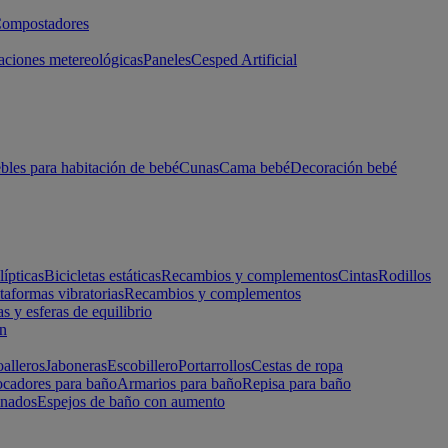
ompostadores
aciones metereológicas
Paneles
Cesped Artificial
les para habitación de bebé
Cunas
Cama bebé
Decoración bebé
lípticas
Bicicletas estáticas
Recambios y complementos
Cintas
Rodillos
taformas vibratorias
Recambios y complementos
s y esferas de equilibrio
ón
alleros
Jaboneras
Escobillero
Portarrollos
Cestas de ropa
cadores para baño
Armarios para baño
Repisa para baño
inados
Espejos de baño con aumento