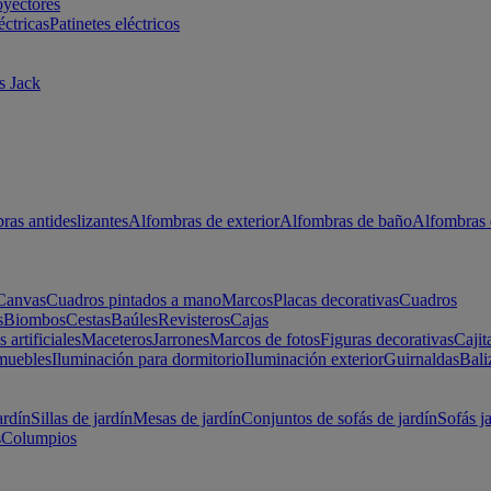
oyectores
éctricas
Patinetes eléctricos
s Jack
ras antideslizantes
Alfombras de exterior
Alfombras de baño
Alfombras 
Canvas
Cuadros pintados a mano
Marcos
Placas decorativas
Cuadros
s
Biombos
Cestas
Baúles
Revisteros
Cajas
s artificiales
Maceteros
Jarrones
Marcos de fotos
Figuras decorativas
Cajit
muebles
Iluminación para dormitorio
Iluminación exterior
Guirnaldas
Bali
ardín
Sillas de jardín
Mesas de jardín
Conjuntos de sofás de jardín
Sofás j
s
Columpios