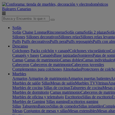
Baleares
Canarias
Sofás
Sofás
Chaise Longue
Rinconeras
Sofás cama
Sofás 2 plazas
Sofá
Sillones
Sillones decorativos
Sillones relax
Sillones relax levant
Puffs
Puffs decorativos
Puffs pera
Puffs reposapiés
Puffs con al
Descanso
Colchones
Packs colchón y canapé
Colchones viscoelásticos
Col
Canapés y bases
Canapés
Base tapizadas
Somieres
Patas de somi
Camas
Camas de matrimonio
Camas dobles
Camas individuales
Cabeceros
Cabeceros de matrimonio
Cabeceros juveniles
Complementos para colchones
Almohadas
Protectores de colch
Muebles
Armarios
Armarios de matrimonio
Armarios puertas batientes
Ar
Muebles de salón
Sillas
Mesas de salón
Muebles TV
Vitrinas
Apa
Muebles de cocina
Sillas de cocinas
Taburetes de cocina
Mesas d
Muebles de dormitorio
Camas matrimonio
Cabeceros de matrim
Muebles de oficina y teletrabajo
Escritorios
Sillas de escritorio
Es
Muebles de Gaming
Sillas gaming
Escritorios gaming
Sillas
Taburetes
Bancos
Sillas de comedor
Sillas infantiles
Complem
Mesas
Conjuntos de mesas y sillas
Mesas extensibles
Mesas alta