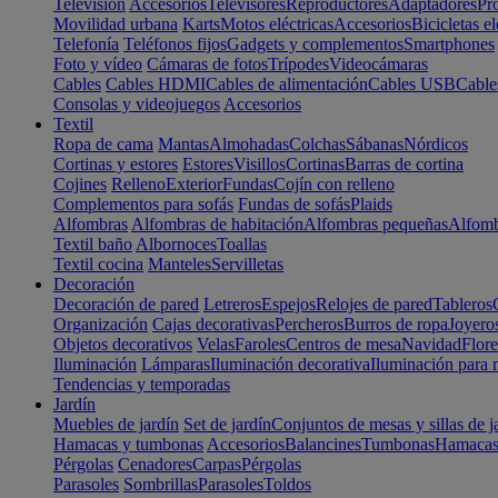
Televisión
Accesorios
Televisores
Reproductores
Adaptadores
Pr
Movilidad urbana
Karts
Motos eléctricas
Accesorios
Bicicletas el
Telefonía
Teléfonos fijos
Gadgets y complementos
Smartphones
Foto y vídeo
Cámaras de fotos
Trípodes
Videocámaras
Cables
Cables HDMI
Cables de alimentación
Cables USB
Cable
Consolas y videojuegos
Accesorios
Textil
Ropa de cama
Mantas
Almohadas
Colchas
Sábanas
Nórdicos
Cortinas y estores
Estores
Visillos
Cortinas
Barras de cortina
Cojines
Relleno
Exterior
Fundas
Cojín con relleno
Complementos para sofás
Fundas de sofás
Plaids
Alfombras
Alfombras de habitación
Alfombras pequeñas
Alfomb
Textil baño
Albornoces
Toallas
Textil cocina
Manteles
Servilletas
Decoración
Decoración de pared
Letreros
Espejos
Relojes de pared
Tableros
Organización
Cajas decorativas
Percheros
Burros de ropa
Joyero
Objetos decorativos
Velas
Faroles
Centros de mesa
Navidad
Flore
Iluminación
Lámparas
Iluminación decorativa
Iluminación para 
Tendencias y temporadas
Jardín
Muebles de jardín
Set de jardín
Conjuntos de mesas y sillas de j
Hamacas y tumbonas
Accesorios
Balancines
Tumbonas
Hamaca
Pérgolas
Cenadores
Carpas
Pérgolas
Parasoles
Sombrillas
Parasoles
Toldos