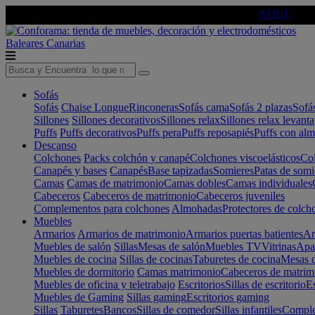
🔵Cambia tu electro con
-10% EXTRA
de descuento ☑️
AQUÍ
Baleares
Canarias
Sofás
Sofás
Chaise Longue
Rinconeras
Sofás cama
Sofás 2 plazas
Sofá
Sillones
Sillones decorativos
Sillones relax
Sillones relax levant
Puffs
Puffs decorativos
Puffs pera
Puffs reposapiés
Puffs con al
Descanso
Colchones
Packs colchón y canapé
Colchones viscoelásticos
Col
Canapés y bases
Canapés
Base tapizadas
Somieres
Patas de somi
Camas
Camas de matrimonio
Camas dobles
Camas individuales
Cabeceros
Cabeceros de matrimonio
Cabeceros juveniles
Complementos para colchones
Almohadas
Protectores de colch
Muebles
Armarios
Armarios de matrimonio
Armarios puertas batientes
Ar
Muebles de salón
Sillas
Mesas de salón
Muebles TV
Vitrinas
Apa
Muebles de cocina
Sillas de cocinas
Taburetes de cocina
Mesas d
Muebles de dormitorio
Camas matrimonio
Cabeceros de matrim
Muebles de oficina y teletrabajo
Escritorios
Sillas de escritorio
Es
Muebles de Gaming
Sillas gaming
Escritorios gaming
Sillas
Taburetes
Bancos
Sillas de comedor
Sillas infantiles
Complem