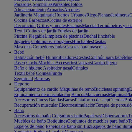
Parasoles
Sombrillas
Parasoles
Toldos
Almacenamiento
Armarios
Arcones
Jardinería
Maquinaria
Huertos Urbanos
Riego
Plantas
Jardineras
C
Cocina
Barbacoas
Cocina de exterior
Decoración
Grifos y fuentes
Estatuas
Macetas
Termómetros y est
Textil
Cojines de jardín
Fundas de jardín
Piscina
Plegable
Limpieza de piscinas
Ducha
Hinchable
Juguetes
Columpios
Toboganes
Hinchables
Casitas
Mascotas
Comederos
Jaulas
Casetas para mascotas
Bebé
Habitación bebé
Humidificadores
Cestas
Colchón para bebé
Mueb
Paseo
Coche
Mochilas
Accesorios
Capazos
Carrito ligero
Baño e higiene
Aspirador nasal
Orinales
Textil bebé
Cojines
Funda
Seguridad
Barreras
Deporte
Equipamiento de cardio
Máquinas de remo
Bicicletas spinning
E
Equipamiento de musculación
Bancos
Mancuernas
Máquinas
Pla
Accesorios fitness
Bandas
Barras
Plataforma de step
Cuerdas
Bola
Recuperación muscular
Electroestimulación
Terapia de percusi
Baño
Accesorios de baño
Colgadores baño
Papeleras
Dispensadores
To
Muebles de baño
Botiquines
Conjuntos de muebles para baño
To
Espejos de baño
Espejos de baño sin Luz
Espejos de baño ilum
Sanitarios
Bañeras
Lavabos
Mamparas