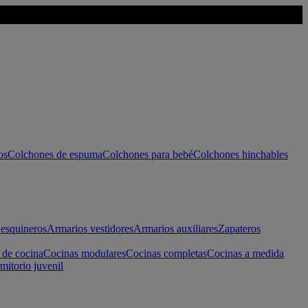
os
Colchones de espuma
Colchones para bebé
Colchones hinchables
esquineros
Armarios vestidores
Armarios auxiliares
Zapateros
 de cocina
Cocinas modulares
Cocinas completas
Cocinas a medida
mitorio juvenil