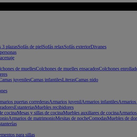
s 3 plazas
Sofás de piel
Sofás relax
Sofás exterior
Divanes
apersonas
macenaje
chones de muelles
Colchones de muelles ensacados
Colchones enrollad
eres
Camas juveniles
Camas infantiles
Literas
Camas nido
ones
marios puertas correderas
Armarios juvenil
Armarios infantiles
Armarios 
radores
Estanterias
Muebles recibidores
e cocina
Mesas y sillas de cocina
Muebles auxiliares de cocina
Armarios
onio
Armarios de matrimonio
Mesitas de noche
Comodas
Muebles de dor
tanterías
entos para sillas