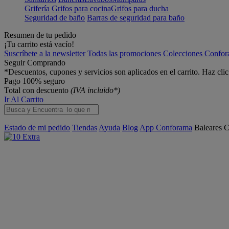
Grifería
Grifos para cocina
Grifos para ducha
Seguridad de baño
Barras de seguridad para baño
Resumen de tu pedido
¡Tu carrito está vacío!
Suscríbete a la newsletter
Todas las promociones
Colecciones Confo
Seguir Comprando
*Descuentos, cupones y servicios son aplicados en el carrito. Haz cli
Pago 100% seguro
Total con descuento
(IVA incluido*)
Ir Al Carrito
Estado de mi pedido
Tiendas
Ayuda
Blog
App Conforama
Baleares
C