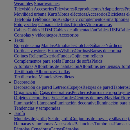
Wearables
Smartwatches
Televisión
Accesorios
Televisores
Reproductores
Adaptadores
Pr
Movilidad urbana
Karts
Motos eléctricas
Accesorios
Bicicletas el
Telefonía
Teléfonos fijos
Gadgets y complementos
Smartphones
Foto y vídeo
Cámaras de fotos
Trípodes
Videocámaras
Cables
Cables HDMI
Cables de alimentación
Cables USB
Cable
Consolas y videojuegos
Accesorios
Textil
Ropa de cama
Mantas
Almohadas
Colchas
Sábanas
Nórdicos
Cortinas y estores
Estores
Visillos
Cortinas
Barras de cortina
Cojines
Relleno
Exterior
Fundas
Cojín con relleno
Complementos para sofás
Fundas de sofás
Plaids
Alfombras
Alfombras de habitación
Alfombras pequeñas
Alfomb
Textil baño
Albornoces
Toallas
Textil cocina
Manteles
Servilletas
Decoración
Decoración de pared
Letreros
Espejos
Relojes de pared
Tableros
Organización
Cajas decorativas
Percheros
Burros de ropa
Joyero
Objetos decorativos
Velas
Faroles
Centros de mesa
Navidad
Flore
Iluminación
Lámparas
Iluminación decorativa
Iluminación para 
Tendencias y temporadas
Jardín
Muebles de jardín
Set de jardín
Conjuntos de mesas y sillas de j
Hamacas y tumbonas
Accesorios
Balancines
Tumbonas
Hamaca
Pérgolas
Cenadores
Carpas
Pérgolas