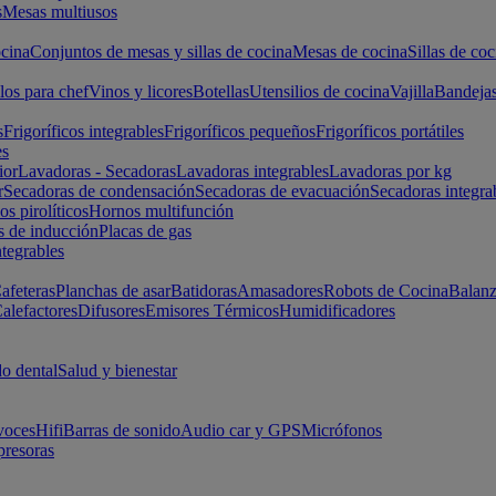
s
Mesas multiusos
cina
Conjuntos de mesas y sillas de cocina
Mesas de cocina
Sillas de coc
los para chef
Vinos y licores
Botellas
Utensilios de cocina
Vajilla
Bandeja
s
Frigoríficos integrables
Frigoríficos pequeños
Frigoríficos portátiles
es
ior
Lavadoras - Secadoras
Lavadoras integrables
Lavadoras por kg
r
Secadoras de condensación
Secadoras de evacuación
Secadoras integra
s pirolíticos
Hornos multifunción
s de inducción
Placas de gas
ntegrables
afeteras
Planchas de asar
Batidoras
Amasadores
Robots de Cocina
Balanz
alefactores
Difusores
Emisores Térmicos
Humidificadores
o dental
Salud y bienestar
voces
Hifi
Barras de sonido
Audio car y GPS
Micrófonos
presoras