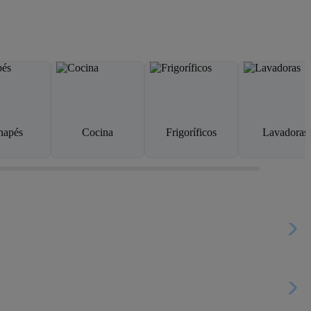
napés
Cocina
Frigoríficos
Lavadoras