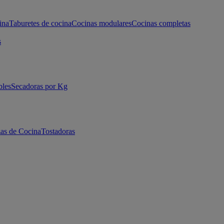
ina
Taburetes de cocina
Cocinas modulares
Cocinas completas
s
bles
Secadoras por Kg
as de Cocina
Tostadoras