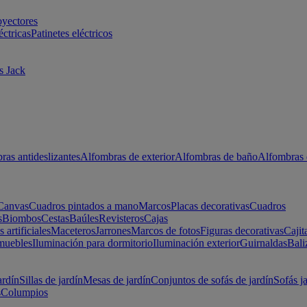
oyectores
éctricas
Patinetes eléctricos
s Jack
ras antideslizantes
Alfombras de exterior
Alfombras de baño
Alfombras 
Canvas
Cuadros pintados a mano
Marcos
Placas decorativas
Cuadros
s
Biombos
Cestas
Baúles
Revisteros
Cajas
s artificiales
Maceteros
Jarrones
Marcos de fotos
Figuras decorativas
Cajit
muebles
Iluminación para dormitorio
Iluminación exterior
Guirnaldas
Bali
ardín
Sillas de jardín
Mesas de jardín
Conjuntos de sofás de jardín
Sofás j
s
Columpios