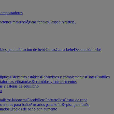
ompostadores
aciones metereológicas
Paneles
Cesped Artificial
les para habitación de bebé
Cunas
Cama bebé
Decoración bebé
lípticas
Bicicletas estáticas
Recambios y complementos
Cintas
Rodillos
taformas vibratorias
Recambios y complementos
s y esferas de equilibrio
ón
alleros
Jaboneras
Escobillero
Portarrollos
Cestas de ropa
cadores para baño
Armarios para baño
Repisa para baño
inados
Espejos de baño con aumento