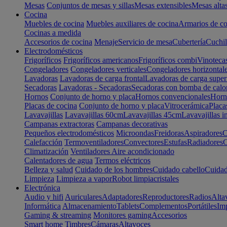
Mesas
Conjuntos de mesas y sillas
Mesas extensibles
Mesas alta
Cocina
Muebles de cocina
Muebles auxiliares de cocina
Armarios de co
Cocinas a medida
Accesorios de cocina
Menaje
Servicio de mesa
Cubertería
Cuchil
Electrodomésticos
Frigoríficos
Frigoríficos americanos
Frigoríficos combi
Vinoteca
Congeladores
Congeladores verticales
Congeladores horizontal
Lavadoras
Lavadoras de carga frontal
Lavadoras de carga super
Secadoras
Lavadoras - Secadoras
Secadoras con bomba de calo
Hornos
Conjunto de horno y placa
Hornos convencionales
Horno
Placas de cocina
Conjunto de horno y placa
Vitrocerámica
Placa
Lavavajillas
Lavavajillas 60cm
Lavavajillas 45cm
Lavavajillas i
Campanas extractoras
Campanas decorativas
Pequeños electrodomésticos
Microondas
Freidoras
Aspiradores
C
Calefacción
Termoventiladores
Convectores
Estufas
Radiadores
C
Climatización
Ventiladores
Aire acondicionado
Calentadores de agua
Termos eléctricos
Belleza y salud
Cuidado de los hombres
Cuidado cabello
Cuidad
Limpieza
Limpieza a vapor
Robot limpiacristales
Electrónica
Audio y hifi
Auriculares
Adaptadores
Reproductores
Radios
Alta
Informática
Almacenamiento
Tablets
Complementos
Portátiles
Im
Gaming & streaming
Monitores gaming
Accesorios
Smart home
Timbres
Cámaras
Altavoces