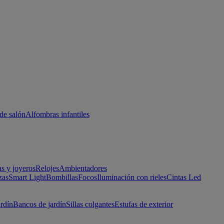
de salón
Alfombras infantiles
as y joyeros
Relojes
Ambientadores
zas
Smart Light
Bombillas
Focos
Iluminación con rieles
Cintas Led
ardín
Bancos de jardín
Sillas colgantes
Estufas de exterior